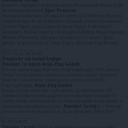
Razstavo odpiramo s projekcijo avtorjevih animiranih filmov, ki jih
bo uvodoma predstavil 𝗜𝗴𝗼𝗿 𝗣𝗿𝗮𝘀𝘀𝗲𝗹.
Predvajali bomo filme 𝘋𝘳𝘶𝘨𝘢č𝘦𝘯 𝘻𝘢𝘫𝘦𝘤 (𝘈 𝘋𝘪𝘧𝘧𝘦𝘳𝘦𝘯𝘵 𝘉𝘶𝘯𝘯𝘺),
𝘍𝘪𝘣𝘣𝘰𝘯𝘢𝘤𝘪𝘫𝘦𝘷 𝘬𝘳𝘶𝘩 (𝘍𝘪𝘣𝘰𝘯𝘢𝘤𝘤𝘪 𝘉𝘳𝘦𝘢𝘥), 𝘛𝘪𝘴𝘰č (𝘛𝘩𝘰𝘶𝘴𝘢𝘯𝘥),
𝘊'𝘮𝘰𝘯 𝘛𝘪𝘨𝘳𝘦: 𝘚𝘷𝘦𝘵 č𝘶𝘥𝘦𝘴 (𝘊'𝘮𝘰𝘯 𝘛𝘪𝘨𝘳𝘦: 𝘈 𝘞𝘰𝘳𝘭𝘥 𝘰𝘧
𝘞𝘰𝘯𝘥𝘦𝘳), 𝘙𝘥𝘦č𝘢 𝘬𝘢𝘱𝘪𝘤𝘢 𝘳𝘦𝘥𝘶𝘹 (𝘙𝘦𝘥 𝘙𝘪𝘥𝘪𝘯𝘨 𝘏𝘰𝘰𝘥 𝘙𝘦𝘥𝘶𝘹),
𝘔𝘰𝘵𝘪𝘷𝘪 (𝘛𝘩𝘦𝘮𝘦𝘴), 𝘡𝘣𝘪𝘳𝘢𝘭𝘦𝘤 (𝘊𝘰𝘭𝘭𝘦𝘤𝘵𝘰𝘳), 𝘊'𝘮𝘰𝘯 𝘛𝘪𝘨𝘳𝘦:
𝘕𝘪𝘩č𝘦, 𝘬𝘪 𝘨𝘢 𝘱𝘰𝘻𝘯𝘢š (𝘊'𝘮𝘰𝘯 𝘛𝘪𝘨𝘳𝘦: 𝘕𝘰 𝘖𝘯𝘦 𝘠𝘰𝘶 𝘒𝘯𝘰𝘸).
______________
ČET, 25. 4., ob 19.00
𝗣𝗼𝗴𝗼𝘃𝗼𝗿 𝗼𝗯 𝗶𝘇𝗱𝗮𝗷𝗶 𝗸𝗻𝗷𝗶𝗴𝗲
𝗗𝗮𝗻𝗶𝗷𝗲𝗹 Ž𝗲ž𝗲𝗹𝗷 𝗶𝗻 𝗔𝗻𝗷𝗮 𝗭𝗮𝗴 𝗚𝗼𝗹𝗼𝗯
Pravkar izdano knjigo 𝘒𝘰𝘵 𝘱𝘦𝘴 (VigeVageKnjige, 2024, prevod
Štefan Vevar) slavimo z razstavo in obiskom avtorja! Spoznavni
pogovor z avtorjem bo vodila glavna urednica pri založbi
VigeVageKnjige, 𝗔𝗻𝗷𝗮 𝗭𝗮𝗴 𝗚𝗼𝗹𝗼𝗯.
Knjigo so letos izdali tudi v luči dejstva, da obeležujemo 100.
obletnico Kafkove smrti, pogovor pa bo tekel tudi o strukturi in
vsebini knjige, odnosu avtorja do stripa kot medija ter na splošno o
avtorjevem ustvarjalnem procesu. 𝗗𝗮𝗻𝗶𝗷𝗲𝗹 Ž𝗲ž𝗲𝗹𝗷 je v Sloveniji
premalo poznan in skrajni čas je, da ga spoznamo, tudi v živo!
______________
O AVTORJU:
𝗗𝗮𝗻𝗶𝗷𝗲𝗹 Ž𝗲ž𝗲𝗹𝗷 (1966) je mednarodno prepoznaven hrvaški