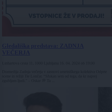
Gledališka predstava: ZADNJA
VEČERJA
Linhartova cesta 11, 1000 Ljubljana
16. 04. 2024
ob
19:00
Dramedija Zadnja večerja v zasnovi umetniškega kolektiva Odprte
scene in režiji Tie Lončar. “Sfukan sem od tega, da kr naprej
zgubljam ljudi.” – Oskar 💭 Ta ...