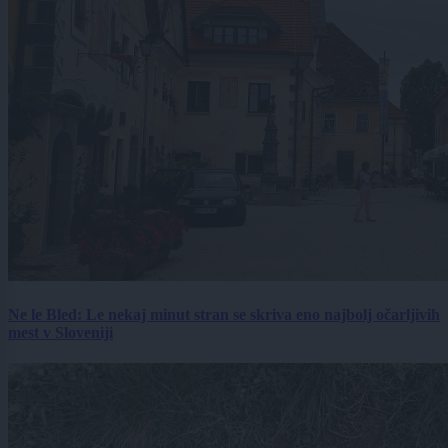
Ne le Bled: Le nekaj minut stran se skriva eno najbolj očarljivih
mest v Sloveniji