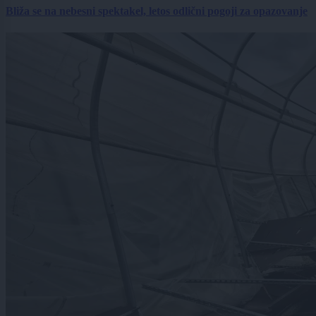
Bliža se na nebesni spektakel, letos odlični pogoji za opazovanje