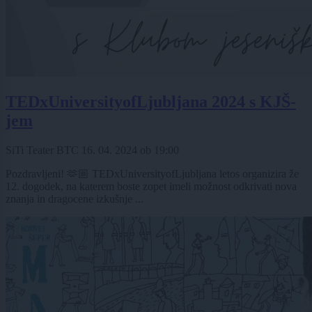
TEDxUniversityofLjubljana 2024 s KJŠ-
jem
SiTi Teater BTC
16. 04. 2024
ob
19:00
Pozdravljeni! 🫶🏼 TEDxUniversityofLjubljana letos organizira že
12. dogodek, na katerem boste zopet imeli možnost odkrivati nova
znanja in dragocene izkušnje ...