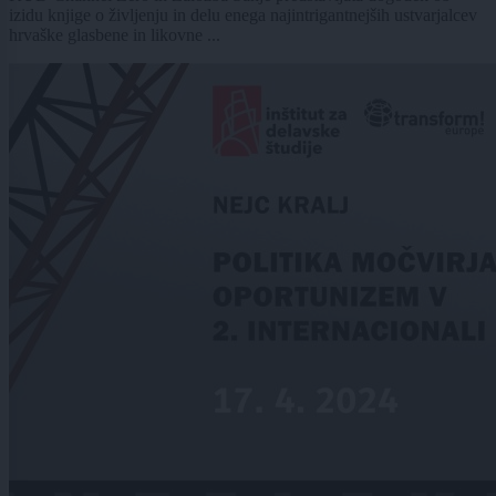
izidu knjige o življenju in delu enega najintrigantnejših ustvarjalcev
hrvaške glasbene in likovne ...