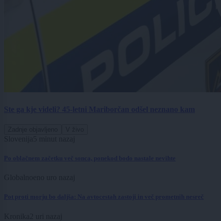
Ste ga kje videli? 45-letni Mariborčan odšel neznano kam
Zadnje objavljeno
V živo
Slovenija
5 minut nazaj
Po oblačnem začetku več sonca, ponekod bodo nastale nevihte
Globalno
eno uro nazaj
Pot proti morju bo daljša: Na avtocestah zastoji in več prometnih nesreč
Kronika
2 uri nazaj