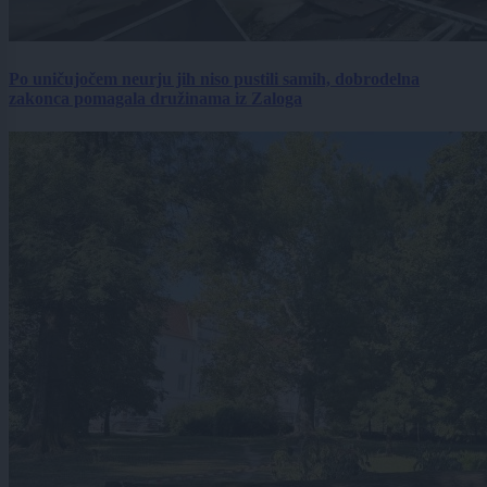
Po uničujočem neurju jih niso pustili samih, dobrodelna
zakonca pomagala družinama iz Zaloga