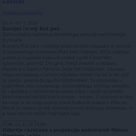
Lokacija
Vodnikova domačija
16. 4.–19. 5. 2024
𝗗𝗮𝗻𝗶𝗷𝗲𝗹 Ž𝗲ž𝗲𝗹𝗷: 𝗞𝗼𝘁 𝗽𝗲𝘀
𝘚𝘢𝘮𝘰𝘴𝘵𝘰𝘫𝘯𝘢 𝘳𝘢𝘻𝘴𝘵𝘢𝘷𝘢 𝘩𝘳𝘷𝘢š𝘬𝘦𝘨𝘢 𝘢𝘷𝘵𝘰𝘳𝘫𝘢 𝘴𝘷𝘦𝘵𝘰𝘷𝘯𝘦𝘨𝘢
𝘧𝘰𝘳𝘮𝘢𝘵𝘢
Razstava 𝘒𝘰𝘵 𝘱𝘦𝘴 v ospredje postavlja izbor originalov in povečav
iz istoimenskega risoromana (𝘒𝘢𝘰 𝘱𝘢𝘴, Fraktura, 2023), katerega
podstat so fragmenti Kafkovih kratkih zgodb 𝘊𝘦𝘴𝘢𝘳𝘴𝘬𝘰
𝘴𝘱𝘰𝘳𝘰č𝘪𝘭𝘰, 𝘑𝘢𝘴𝘵𝘳𝘦𝘣, 𝘋𝘳𝘶𝘨𝘪 in 𝘛𝘳𝘦𝘵𝘫𝘪 𝘻𝘷𝘦𝘻𝘦𝘬 𝘷 𝘰𝘬𝘵𝘢𝘷𝘶,
𝘙𝘦𝘴𝘯𝘪𝘤𝘢 𝘰 𝘚𝘢𝘯č𝘶 𝘗𝘢𝘯𝘴𝘪 in Ž𝘦𝘭𝘫𝘢 𝘣𝘪𝘵𝘪 𝘐𝘯𝘥𝘪𝘫𝘢𝘯𝘦𝘤. Glavnino
stripa, ustvarjenega v avtorju priljubljeni tehniki črn tuš in bel akril
na papirju, predstavlja zgodba 𝘎𝘭𝘢𝘥𝘰𝘷𝘢𝘭𝘦𝘤. Ta pripoveduje o
poglobljeni stiski arhetipskega nerazumljenega, trpečega umetnika,
ki v konfliktu z občinstvom in samim seboj v opuščeni cirkuški
kletki naposled dočaka smrt in pogine – kot pes. Z naslovom se delo
navezuje še na enega najbolj znanih Kafkovih romanov, 𝘗𝘳𝘰𝘤𝘦𝘴.
Povod za razstavo je tudi slovenski prevod dotičnega risoromana, ki
je letos izšel pri založbi VigeVageKnjige.
______________
TOR, 16. 4., ob 19.00
𝗢𝗱𝗽𝗿𝘁𝗷𝗲 𝗿𝗮𝘇𝘀𝘁𝗮𝘃𝗲 𝘀 𝗽𝗿𝗼𝗷𝗲𝗸𝗰𝗶𝗷𝗼 𝗮𝗻𝗶𝗺𝗶𝗿𝗮𝗻𝗶𝗵 𝗳𝗶𝗹𝗺𝗼𝘃
𝗗𝗮𝗻𝗶𝗷𝗲𝗹𝗮 Ž𝗲ž𝗹𝗷𝗮