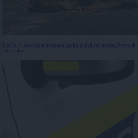
FOTO: V soboškem mestnem parku podrli več dreves. Preverili
smo, zakaj