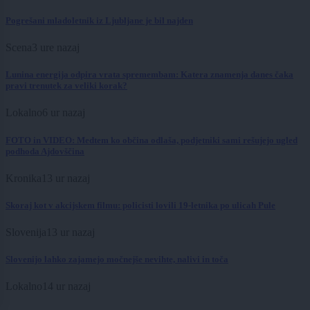
Pogrešani mladoletnik iz Ljubljane je bil najden
Scena
3 ure nazaj
Lunina energija odpira vrata spremembam: Katera znamenja danes čaka
pravi trenutek za veliki korak?
Lokalno
6 ur nazaj
FOTO in VIDEO: Medtem ko občina odlaša, podjetniki sami rešujejo ugled
podhoda Ajdovščina
Kronika
13 ur nazaj
Skoraj kot v akcijskem filmu: policisti lovili 19-letnika po ulicah Pule
Slovenija
13 ur nazaj
Slovenijo lahko zajamejo močnejše nevihte, nalivi in toča
Lokalno
14 ur nazaj