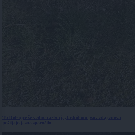
To Dolenjce še vedno razburja, lastnikom psov zdaj znova
pošiljajo jasno sporočilo