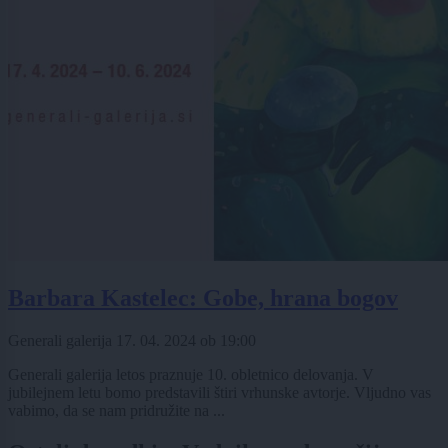
Barbara Kastelec: Gobe, hrana bogov
Generali galerija
17. 04. 2024
ob
19:00
Generali galerija letos praznuje 10. obletnico delovanja. V
jubilejnem letu bomo predstavili štiri vrhunske avtorje. Vljudno vas
vabimo, da se nam pridružite na ...