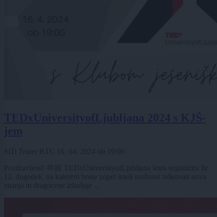
TEDxUniversityofLjubljana 2024 s KJŠ-
jem
SiTi Teater BTC
16. 04. 2024
ob
19:00
Pozdravljeni! 🫶🏼 TEDxUniversityofLjubljana letos organizira že
12. dogodek, na katerem boste zopet imeli možnost odkrivati nova
znanja in dragocene izkušnje ...