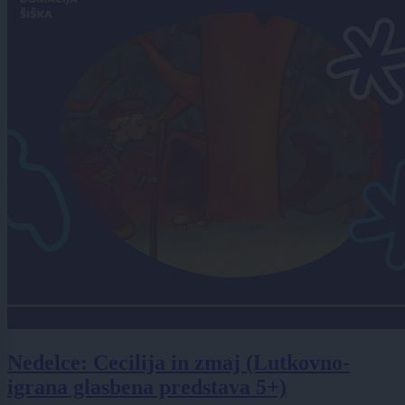
Nedelce: Cecilija in zmaj (Lutkovno-
igrana glasbena predstava 5+)