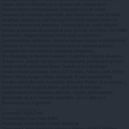
stripar, slikar in ilustrator, ki se ukvarja tudi z animacijo in
multimedijskim performansom. Prepoznaven je po svojih
ekspresivnih vizualnih pripovedih, kjer dramatično naracijo skozi
razgibano montažo in sekvenco preveva širok razpon čustev ter
temačna stopnjevana atmosfera. Zaznamujejo ga izrazit slikarski
pristop, poudarjena ekspozicija in raba močnih, praviloma črno-belih
kontrastov. Njegovi (pogosto nemi) stripi so nasičeni s
postindustrijsko arhitekturo, kaotično urbano krajino in dinamičnimi
figurami, ki v svoji intenzivni pojavnosti in viharnem gibanju
nastopajo kot skrivnostni in angažirani antagonisti.
Na Akademiji za likovno umetnost v Zagrebu je študiral slikarstvo
in kiparstvo. Izdal je več kot 25 monografskih publikacij in je avtor
osmih kratkih animiranih filmov. Sodeloval je s številnimi
mednarodnimi založbami, kot so DC Comics, Marvel, Dark Horse,
Heavy Metal, Image, Glenat, Dargaud. Je tudi soustanovitelj
hrvaške založniške hiše in grafične delavnice Petikat, ki se ukvarja z
izdajo avtorskih knjig in filmov, grafičnim in notranjim
oblikovanjem ter prirejanjem delavnic, razstav, performansov,
grafitarskih akcij in literarnih dogodkov. Živi in dela med
Brooklynom in Zagrebom.
______________
Kuratorka: Maša Žekš
Organizacija: Gaja Naja Rojec
Produkcija: Divja misel / Center ilustracije
Delovanje Centra ilustracije omogoča Mestna občina Ljubljana.