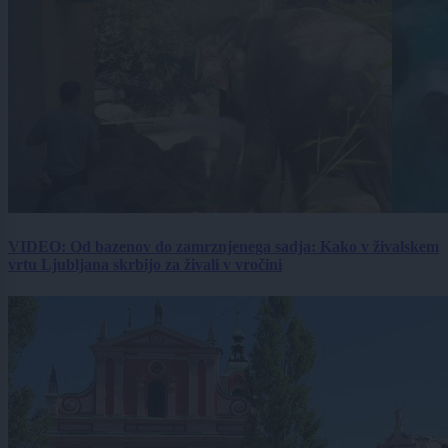
VIDEO: Od bazenov do zamrznjenega sadja: Kako v živalskem
vrtu Ljubljana skrbijo za živali v vročini