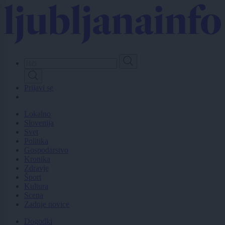
Skip
to
main
content
Prijavi se
Lokalno
Slovenija
Svet
Politika
Gospodarstvo
Kronika
Zdravje
Šport
Kultura
Scena
Zadnje novice
Dogodki