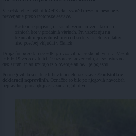
V raziskavi je Inštitut Jožef Stefan vzorčil meso in mesnine za
preverjanje preko izotopske sestave.
Kastelic je pojasnil, da so bili vzorci odvzeti tako na
tržnicah kot v prodajnih vitrinah. Pri vzorčenju
na
tržnicah nepravilnosti niso odkrili
, zato teh rezultatov
niso posebej vključili v članek.
Drugačni pa so bili izsledki pri vzorcih iz prodajnih vitrin. »Vzetih
je bilo 19 vzorcev in teh 19 vzorcev preverjenih, ali so ustrezno
deklarirani in ali izvirajo iz Slovenije ali ne,« je pojasnil.
Po njegovih besedah je bilo v tem delu raziskave
79 odstotkov
deklaracij nepravilnih
. Označbe so bile po njegovih navedbah
nepravilne, pomanjkljive, lažne ali goljufive.