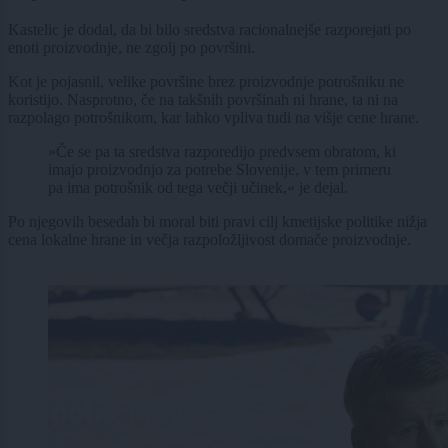
Kastelic je dodal, da bi bilo sredstva racionalnejše razporejati po
enoti proizvodnje, ne zgolj po površini.
Kot je pojasnil, velike površine brez proizvodnje potrošniku ne
koristijo. Nasprotno, če na takšnih površinah ni hrane, ta ni na
razpolago potrošnikom, kar lahko vpliva tudi na višje cene hrane.
»Če se pa ta sredstva razporedijo predvsem obratom, ki
imajo proizvodnjo za potrebe Slovenije, v tem primeru
pa ima potrošnik od tega večji učinek,« je dejal.
Po njegovih besedah bi moral biti pravi cilj kmetijske politike nižja
cena lokalne hrane in večja razpoložljivost domače proizvodnje.