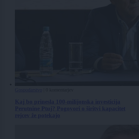
Gospodarstvo
|
0 komentarjev
Kaj bo prinesla 100-milijonska investicija
Perutnine Ptuj? Pogovori o širitvi kapacitet
rejcev že potekajo