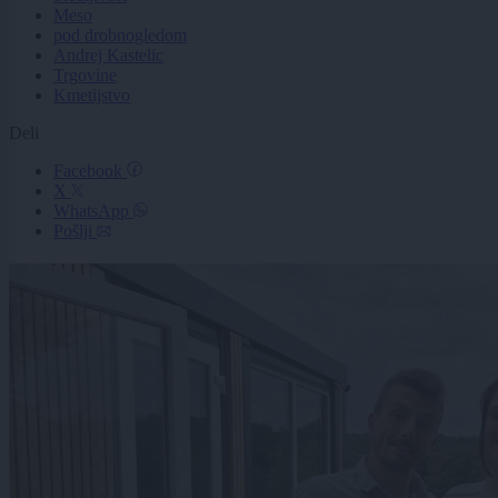
Meso
pod drobnogledom
Andrej Kastelic
Trgovine
Kmetijstvo
Deli
Facebook
X
WhatsApp
Pošlji