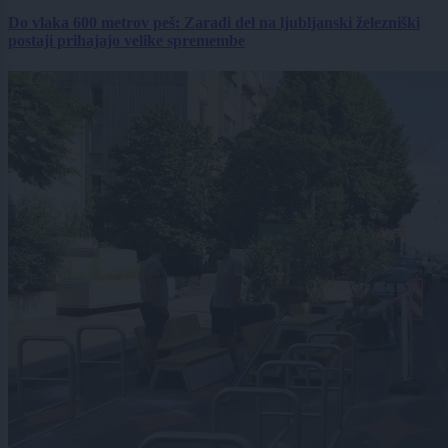
Do vlaka 600 metrov peš: Zaradi del na ljubljanski železniški
postaji prihajajo velike spremembe