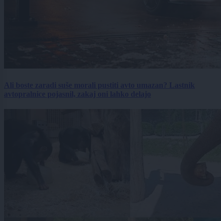
Ali boste zaradi suše morali pustiti avto umazan? Lastnik
avtopralnice pojasnil, zakaj oni lahko delajo