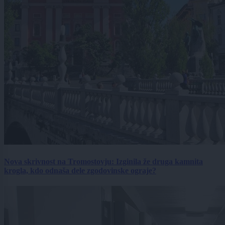
Nova skrivnost na Tromostovju: Izginila že druga kamnita
krogla, kdo odnaša dele zgodovinske ograje?