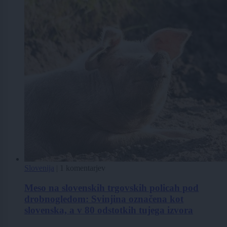
Slovenija
|
1 komentarjev
Meso na slovenskih trgovskih policah pod
drobnogledom: Svinjina označena kot
slovenska, a v 80 odstotkih tujega izvora