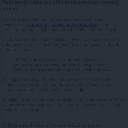
Subvencije lahko porušijo konkurenčnost znotraj
panoge
Kastelic se je dotaknil tudi vprašanja državnih subvencij v
kmetijstvu. Pri
konkretni subvenciji Perutnini Ptuj
je bil
previden, saj kot je dejal, nima pred sabo celotne dokumentacije.
»Tisti, ki se je odločil, da da takšno subvencijo, je imel pred sabo
dokumentacijo in se je očitno odločil, da je dokumentacija dovolj
dobra,« je povedal.
Ob tem pa je opozoril na širši problem. Če takšno
podporo prejme samo eno podjetje ali gospodarstvo,
lahko to
druge proizvajalce postavi v slabši položaj
.
Po njegovem mnenju bi morale biti investicijske subvencije
namenjene predvsem novim in drugačnim dejavnostim, za katere
država presodi, da jih želi vpeljati v Slovenijo.
Pri dejavnostih, ki v Sloveniji že obstajajo, pa lahko visoka sredstva
za posamezne obrate povzročijo nekonkurenčnost znotraj samega
kmetijskega sektorja.
Cilj bi morale biti nižje cene lokalne hrane