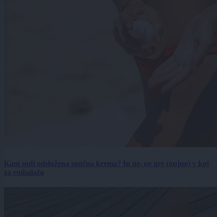
Kam sodi odslužena sončna krema? In ne, ne gre (nujno) v koš
za embalažo