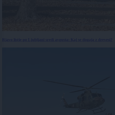
Rjavo listje po Ljubljani sredi avgusta: Kaj se dogaja z drevesi?