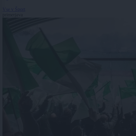
Vse v Šport
primerjava