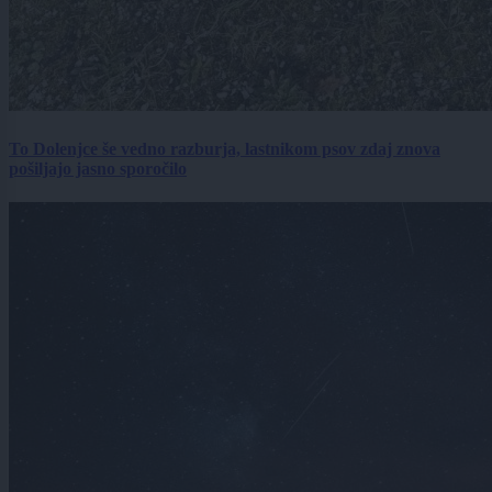
To Dolenjce še vedno razburja, lastnikom psov zdaj znova
pošiljajo jasno sporočilo