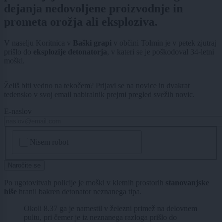
dejanja nedovoljene proizvodnje in
prometa orožja ali eksploziva.
V naselju Koritnica v
Baški grapi
v občini Tolmin je v petek zjutraj
prišlo do
eksplozije detonatorja
, v kateri se je poškodoval 34-letni
moški.
Želiš biti vedno na tekočem? Prijavi se na novice in dvakrat
tedensko v svoj email nabiralnik prejmi pregled svežih novic.
E-naslov
CAPTCHA
Nisem robot
Naročite se
Po ugotovitvah policije je moški v kletnih prostorih
stanovanjske
hiše
hranil bakren detonator neznanega tipa.
Okoli 8.37 ga je namestil v železni primež na delovnem
pultu, pri čemer je iz neznanega razloga prišlo do