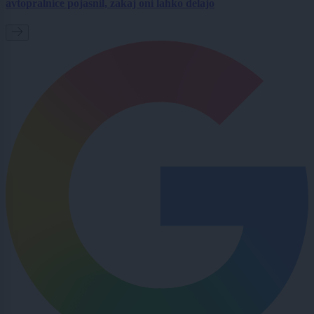
avtopralnice pojasnil, zakaj oni lahko delajo