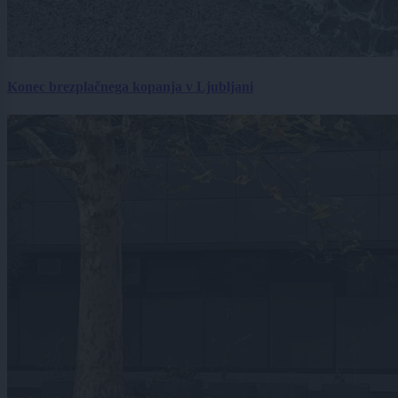
Konec brezplačnega kopanja v Ljubljani