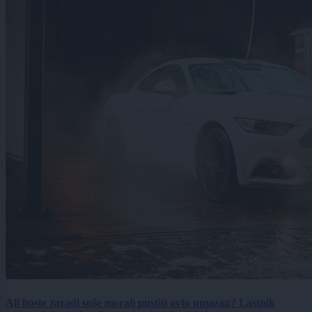
Ali boste zaradi suše morali pustiti avto umazan? Lastnik