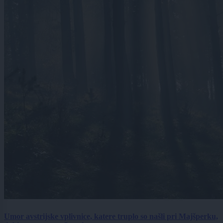
Umor avstrijske vplivnice, katere truplo so našli pri Majšperku,