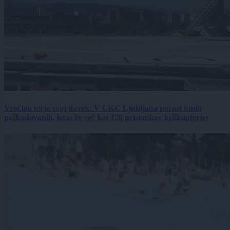
Vročina terja svoj davek: V UKC Ljubljana porast hudo
poškodovanih, letos že več kot 420 pristankov helikopterjev