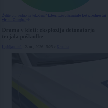
Želite biti vedno na tekočem?
Izberi Ljubljanainfo kot prednostni
vir na Googlu.
Drama v kleti: eksplozija detonatorja
terjala poškodbe
Ljubljanainfo
|
2. maj 2026 15:25
v
Kronika