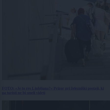
FOTO: »Je to res Ljubljana?« Prizor pri železniški postaji, ki
ga turisti ne bi smeli videti