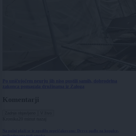
Po uničujočem neurju jih niso pustili samih, dobrodelna
zakonca pomagala družinama iz Zaloga
Komentarji
Zadnje objavljeno
V živo
Kronika
20 minut nazaj
Na polni plaži se je zgodilo nepričakovano: Drevo padlo na kopalce,
poškodovana tudi otroka