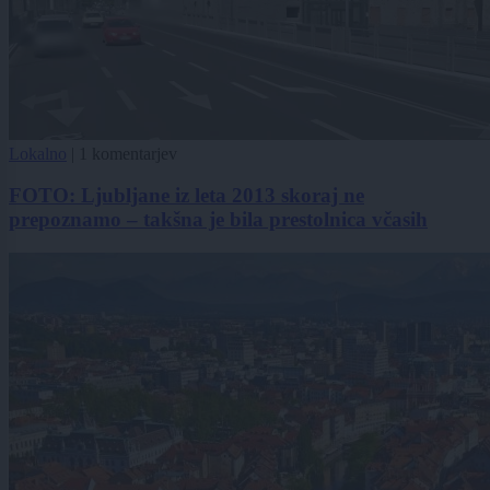
Lokalno
|
1 komentarjev
FOTO: Ljubljane iz leta 2013 skoraj ne
prepoznamo – takšna je bila prestolnica včasih