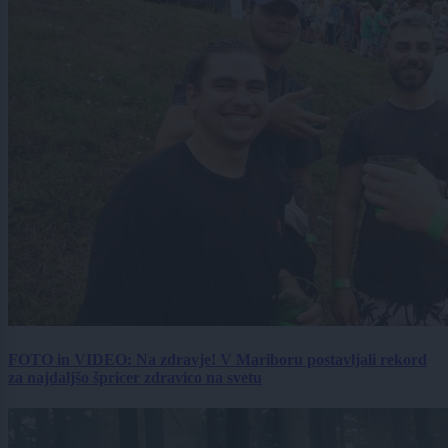
FOTO in VIDEO: Na zdravje! V Mariboru postavljali rekord
za najdaljšo špricer zdravico na svetu