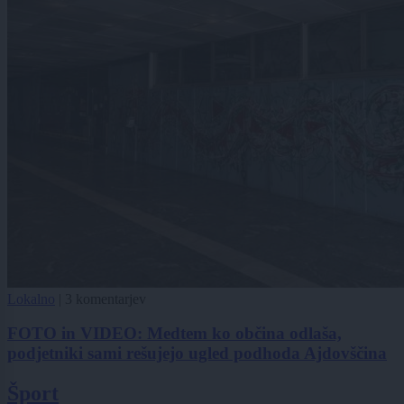
Lokalno
|
3 komentarjev
FOTO in VIDEO: Medtem ko občina odlaša,
podjetniki sami rešujejo ugled podhoda Ajdovščina
Šport