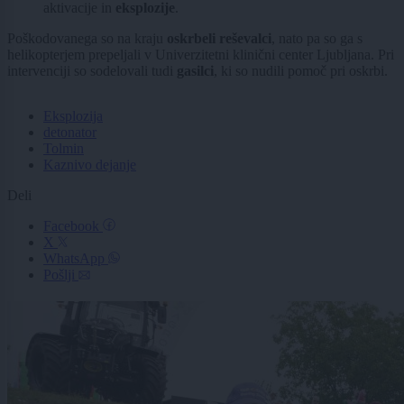
aktivacije in
eksplozije
.
Poškodovanega so na kraju
oskrbeli reševalci
, nato pa so ga s
helikopterjem prepeljali v Univerzitetni klinični center Ljubljana. Pri
intervenciji so sodelovali tudi
gasilci
, ki so nudili pomoč pri oskrbi.
Eksplozija
detonator
Tolmin
Kaznivo dejanje
Deli
Facebook
X
WhatsApp
Pošlji