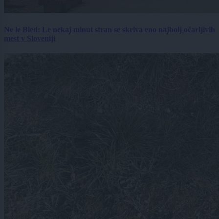
Ne le Bled: Le nekaj minut stran se skriva eno najbolj očarljivih
mest v Sloveniji