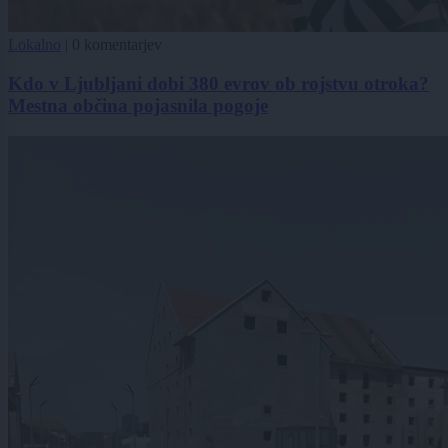
Lokalno
|
0 komentarjev
Kdo v Ljubljani dobi 380 evrov ob rojstvu otroka?
Mestna občina pojasnila pogoje