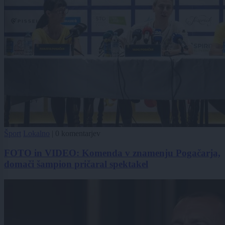
Šport
Lokalno
|
0 komentarjev
FOTO in VIDEO: Komenda v znamenju Pogačarja,
domači šampion pričaral spektakel