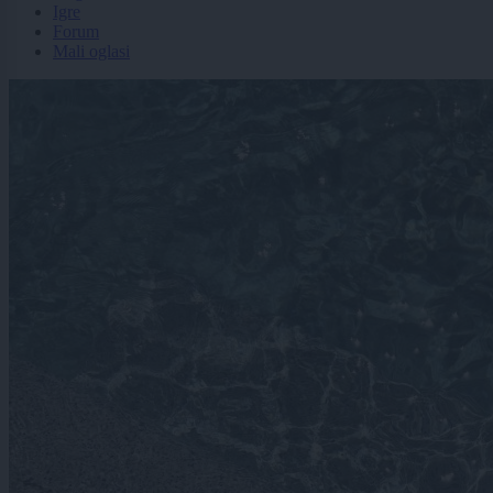
Igre
Forum
Mali oglasi