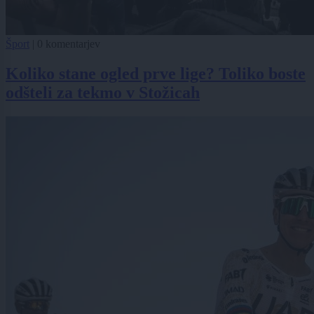
Šport
|
0 komentarjev
Koliko stane ogled prve lige? Toliko boste
odšteli za tekmo v Stožicah