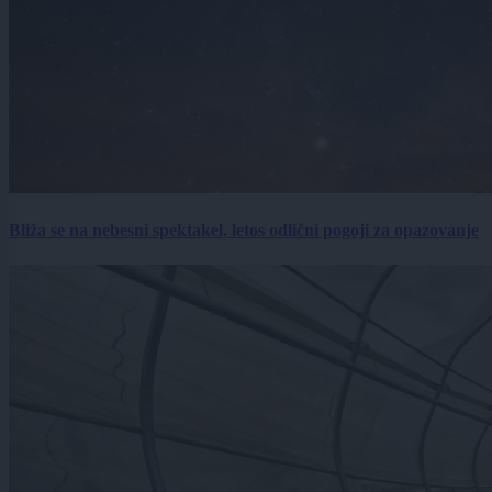
Bliža se na nebesni spektakel, letos odlični pogoji za opazovanje