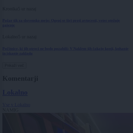
Kronika
5 ur nazaj
Požar tik za slovensko mejo: Ogenj se širi proti avtocesti, veter otežuje
gašenje
Lokalno
5 ur nazaj
Počitnice, ki jih otroci ne bodo pozabili: V Naklem jih čakajo konji, kuhanje
in iskanje zaklada
Prikaži več
Komentarji
Lokalno
Vse v Lokalno
NAMIG