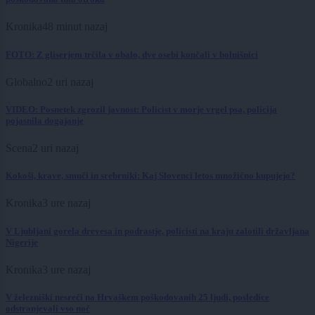
Kronika
48 minut nazaj
FOTO: Z gliserjem trčila v obalo, dve osebi končali v bolnišnici
Globalno
2 uri nazaj
VIDEO: Posnetek zgrozil javnost: Policist v morje vrgel psa, policija
pojasnila dogajanje
Scena
2 uri nazaj
Kokoši, krave, smuči in srebrniki: Kaj Slovenci letos množično kupujejo?
Kronika
3 ure nazaj
V Ljubljani gorela drevesa in podrastje, policisti na kraju zalotili državljana
Nigerije
Kronika
3 ure nazaj
V železniški nesreči na Hrvaškem poškodovanih 25 ljudi, posledice
odstranjevali vso noč