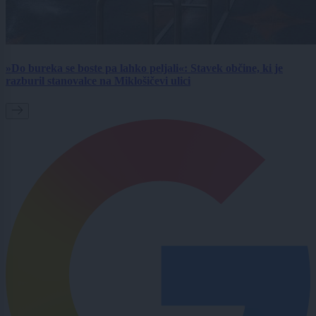
»Do bureka se boste pa lahko peljali«: Stavek občine, ki je
razburil stanovalce na Miklošičevi ulici