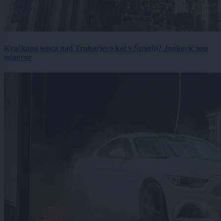
Kvačkana senca nad Trubarjevo kot v Španiji? Janković ima
odgovor