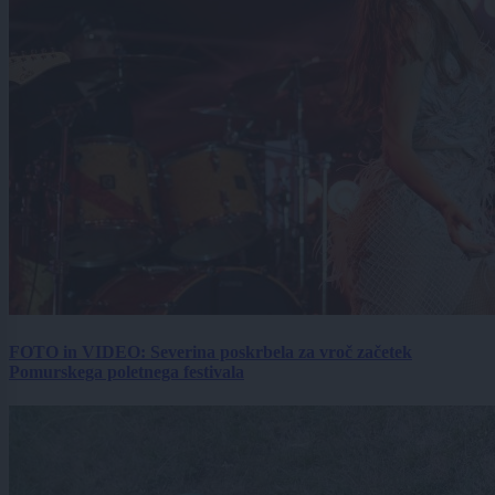
FOTO in VIDEO: Severina poskrbela za vroč začetek
Pomurskega poletnega festivala