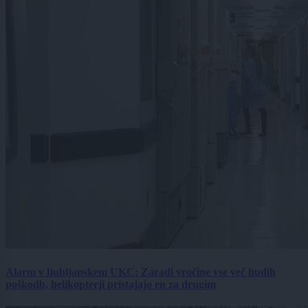
Alarm v ljubljanskem UKC: Zaradi vročine vse več hudih
poškodb, helikopterji pristajajo en za drugim