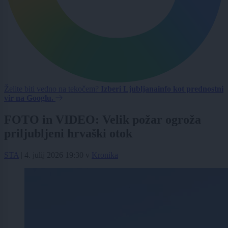
Želite biti vedno na tekočem?
Izberi Ljubljanainfo kot prednostni
vir na Googlu.
FOTO in VIDEO: Velik požar ogroža
priljubljeni hrvaški otok
STA
|
4. julij 2026 19:30
v
Kronika