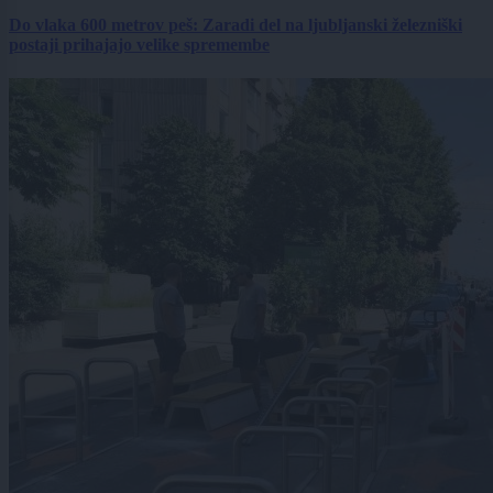
Do vlaka 600 metrov peš: Zaradi del na ljubljanski železniški
postaji prihajajo velike spremembe