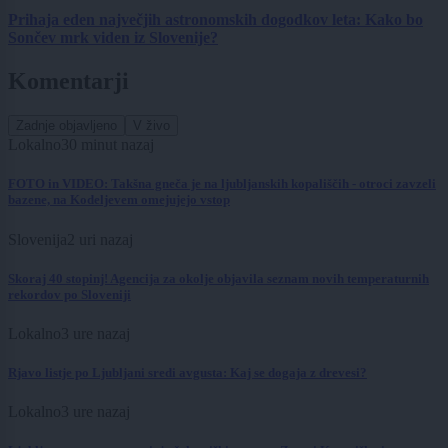
Prihaja eden največjih astronomskih dogodkov leta: Kako bo
Sončev mrk viden iz Slovenije?
Komentarji
Zadnje objavljeno
V živo
Lokalno
30 minut nazaj
FOTO in VIDEO: Takšna gneča je na ljubljanskih kopališčih - otroci zavzeli
bazene, na Kodeljevem omejujejo vstop
Slovenija
2 uri nazaj
Skoraj 40 stopinj! Agencija za okolje objavila seznam novih temperaturnih
rekordov po Sloveniji
Lokalno
3 ure nazaj
Rjavo listje po Ljubljani sredi avgusta: Kaj se dogaja z drevesi?
Lokalno
3 ure nazaj