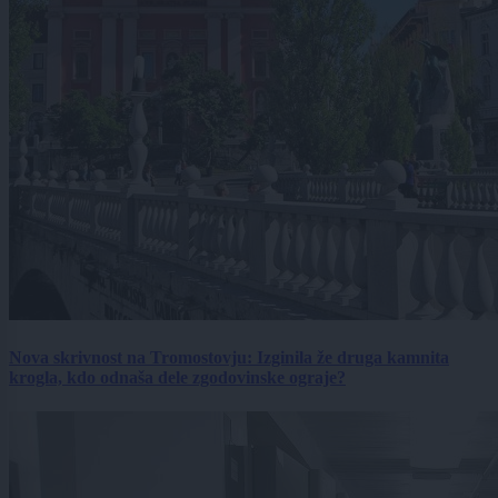
Nova skrivnost na Tromostovju: Izginila že druga kamnita
krogla, kdo odnaša dele zgodovinske ograje?