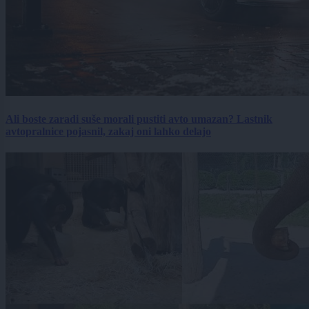
Ali boste zaradi suše morali pustiti avto umazan? Lastnik
avtopralnice pojasnil, zakaj oni lahko delajo