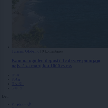
Turizem
Globalno
|
0 komentarjev
Kam na ugoden dopust? Te države ponujajo
največ za manj kot 1000 evrov
Hvar
Požar
Hrvaška
Gasilci
Deli
Facebook