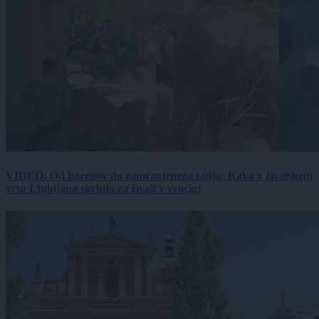
VIDEO: Od bazenov do zamrznjenega sadja: Kako v živalskem
vrtu Ljubljana skrbijo za živali v vročini