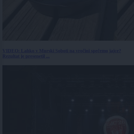
VIDEO: Lahko v Murski Soboti na vročini spečemo jajce?
Rezultat je presenetil ...