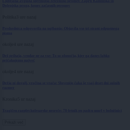
Ljubljana avgusta spreminja železniški promet: Zaprti Kamniška in
Dolenjska proga, konec začasnih peronov
Politika
3 ure nazaj
Predsednica odgovorila na ugibanja: Objavila vse tri strani odpustnega
pisma
okolje
4 ure nazaj
Dež prihaja, vendar ne za vse: To so območja, kjer ga danes lahko
pričakujemo največ
okolje
4 ure nazaj
Dežja ni dovolj, vročina se vrača: Slovenijo čaka še vsaj deset dni sušnih
razmer
Kronika
5 ur nazaj
Tragičen razplet kolesarske nesreče: 78-letnik po padcu umrl v bolnišnici
Prikaži več