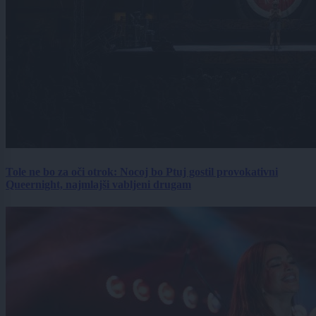
Tole ne bo za oči otrok: Nocoj bo Ptuj gostil provokativni
Queernight, najmlajši vabljeni drugam