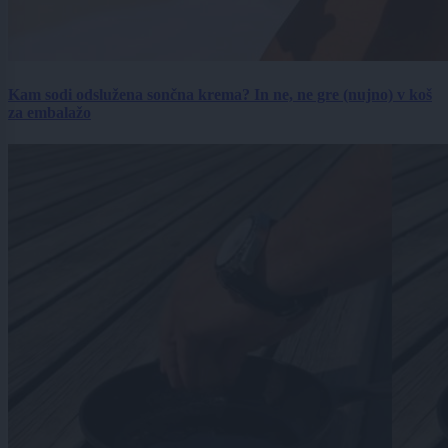
Kam sodi odslužena sončna krema? In ne, ne gre (nujno) v koš
za embalažo