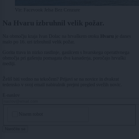
Vir: Facevook Jelsa Bez Cenzure
Na Hvaru izbruhnil velik požar.
Na območju kraja Ivan Dolac na hrvaškem otoku
Hvaru
je danes
malo po 16. uri izbruhnil velik požar.
Gorita trava in nizko rastlinje, gasilcem s hvarskega operativnega
območja pri gašenju pomagata dva kanaderja, poročajo hrvaški
mediji.
Želiš biti vedno na tekočem? Prijavi se na novice in dvakrat
tedensko v svoj email nabiralnik prejmi pregled svežih novic.
E-naslov
CAPTCHA
Nisem robot
Naročite se