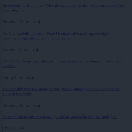
Bo vročine končno konec? Hrvati napovedali padec temperatur za več kot
deset stopinj
Slovenija
3 ure nazaj
Vročina razdelila javnost: Pozivi k odpovedi kasaškega derbija v
Ljutomeru, oglasila se je tudi Tina Gaber
Kronika
3 ure nazaj
FOTO: Počilo na Topniški cesti v Ljubljani, razbit avtomobil obstal sredi
križišča
okolje
3 ure nazaj
V slovenskih rekah se dogaja nekaj zaskrbljujočega: Zaradi vročine že
omejujejo ribolov
Slovenija
4 ure nazaj
Po vročinskem valu vremenski preobrat, opozorila tudi za Ljubljano
Prikaži več