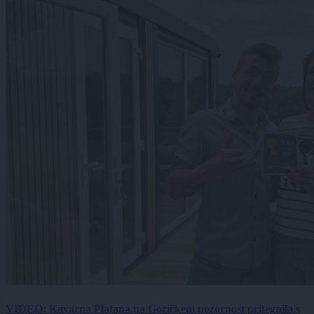
VIDEO: Kavarna Platana na Goričkem pozornost pritegnila s