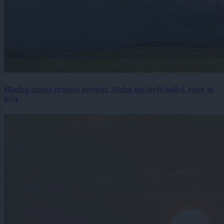
Hladna fronta prinaša nevihte: Možni močnejši nalivi, veter in
toča