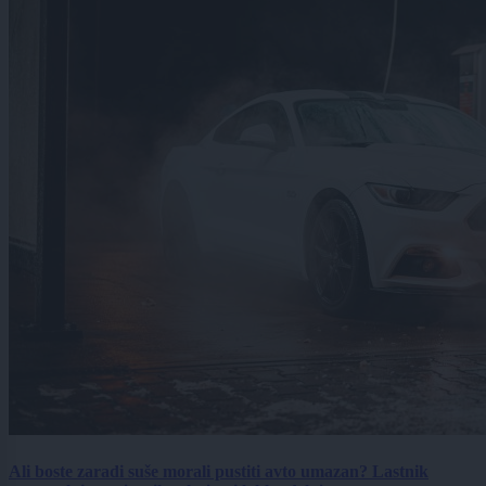
Ali boste zaradi suše morali pustiti avto umazan? Lastnik