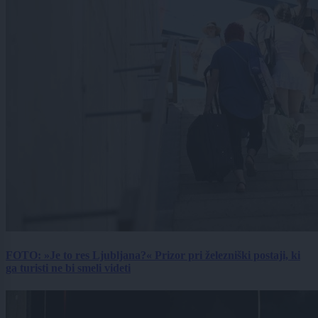
FOTO: »Je to res Ljubljana?« Prizor pri železniški postaji, ki
ga turisti ne bi smeli videti