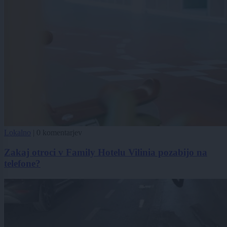
Lokalno
|
0 komentarjev
Zakaj otroci v Family Hotelu Vilinia pozabijo na
telefone?