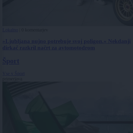
Lokalno
|
0 komentarjev
»Ljubljana nujno potrebuje svoj poligon.« Nekdanji
dirkač razkril načrt za avtomotodrom
Šport
Vse v Šport
primerjava