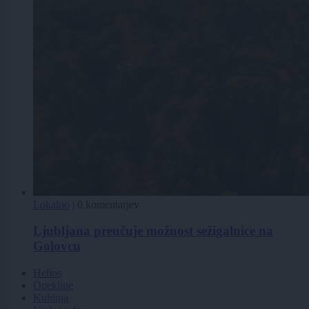
Lokalno
|
0 komentarjev
Ljubljana preučuje možnost sežigalnice na
Golovcu
Helios
Opekline
Kuhinja