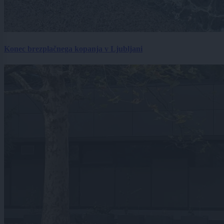
Konec brezplačnega kopanja v Ljubljani