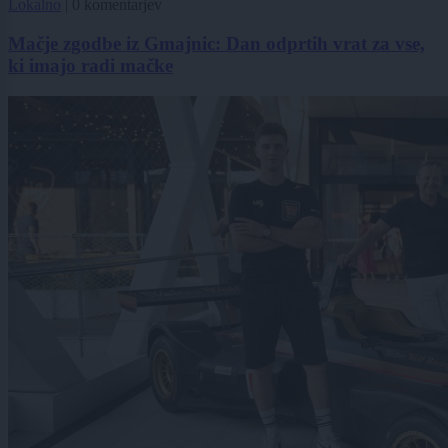
Lokalno
|
0 komentarjev
Mačje zgodbe iz Gmajnic: Dan odprtih vrat za vse,
ki imajo radi mačke