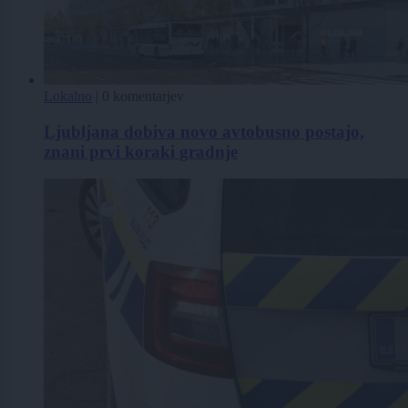
Lokalno
|
0 komentarjev
Ljubljana dobiva novo avtobusno postajo,
znani prvi koraki gradnje