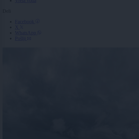
Vrela voda
Deli
Facebook
X
WhatsApp
Pošlji