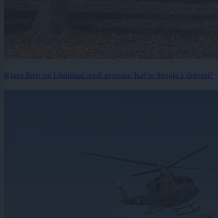
Rjavo listje po Ljubljani sredi avgusta: Kaj se dogaja z drevesi?