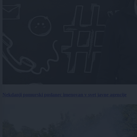
Nekdanji pomurski poslanec imenovan v svet javne agencije