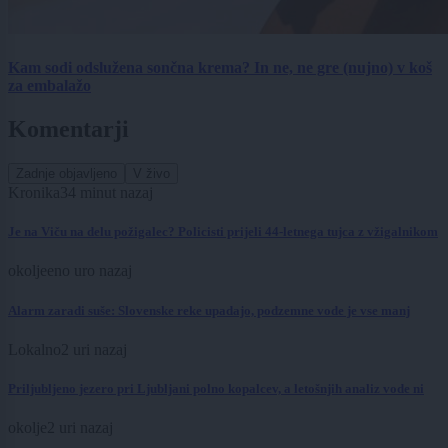
Kam sodi odslužena sončna krema? In ne, ne gre (nujno) v koš
za embalažo
Komentarji
Zadnje objavljeno
V živo
Kronika
34 minut nazaj
Je na Viču na delu požigalec? Policisti prijeli 44-letnega tujca z vžigalnikom
okolje
eno uro nazaj
Alarm zaradi suše: Slovenske reke upadajo, podzemne vode je vse manj
Lokalno
2 uri nazaj
Priljubljeno jezero pri Ljubljani polno kopalcev, a letošnjih analiz vode ni
okolje
2 uri nazaj