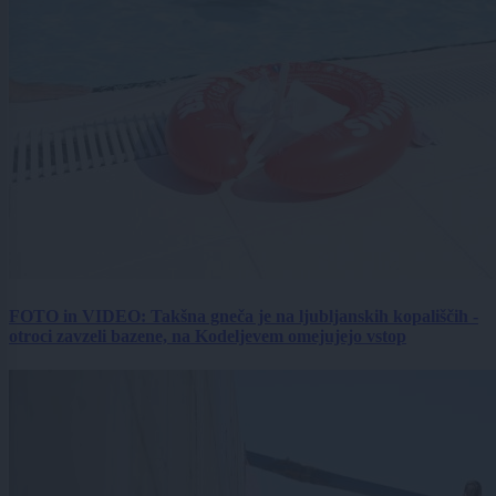
FOTO in VIDEO: Takšna gneča je na ljubljanskih kopališčih -
otroci zavzeli bazene, na Kodeljevem omejujejo vstop