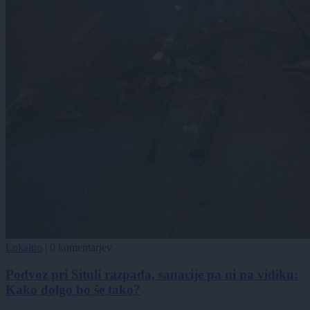
Lokalno
|
0 komentarjev
Podvoz pri Situli razpada, sanacije pa ni na vidiku:
Kako dolgo bo še tako?