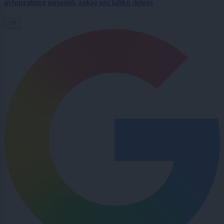
avtopralnice pojasnil, zakaj oni lahko delajo