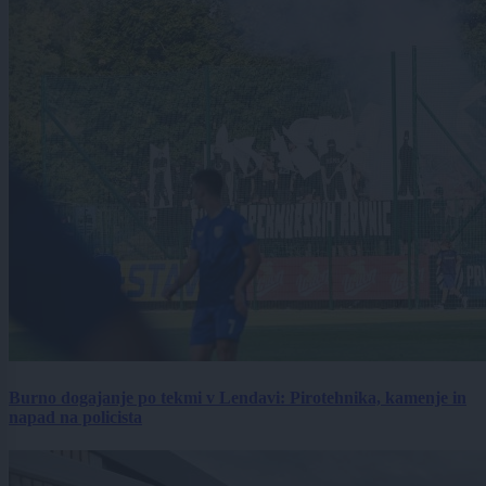
Burno dogajanje po tekmi v Lendavi: Pirotehnika, kamenje in
napad na policista