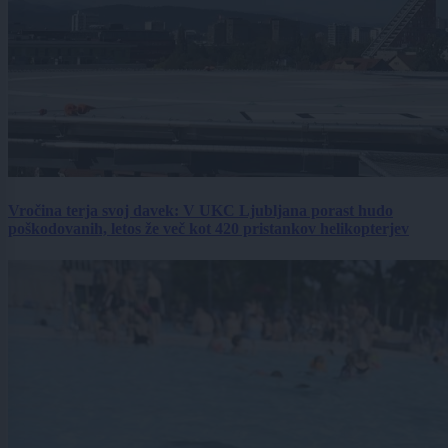
Vročina terja svoj davek: V UKC Ljubljana porast hudo
poškodovanih, letos že več kot 420 pristankov helikopterjev