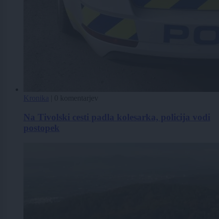
Kronika
|
0 komentarjev
Na Tivolski cesti padla kolesarka, policija vodi
postopek