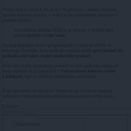
Danes zjutraj, okoli 8.40, se je v Količevem v občini Domžale
zgodila delovna nesreča, v kateri je bil poškodovan zaposleni v
podjetju Helios.
Po podatkih sistema SPIN se je delavec v kuhinji med
delom
opekel z vrelo vodo
.
Na kraj dogodka so prvi prispeli gasilci Centra za zaščito in
reševanje Domžale, ki so poškodovanemu nudili
prvo pomoč do
prihoda reševalcev nujne medicinske pomoči
.
Reševalci nujne medicinske pomoči so nato poškodovanega na
kraju oskrbeli in ga prepeljali v
Univerzitetni klinični center
Ljubljana
, kjer bo deležen nadaljnjega zdravljenja.
Želiš biti vedno na tekočem? Prijavi se na novice in dvakrat
tedensko v svoj email nabiralnik prejmi pregled svežih novic.
E-naslov
CAPTCHA
Nisem robot