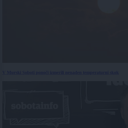
V Murski Soboti ponoči izmerili nenaden temperaturni skok