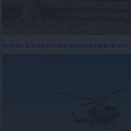
Rjavo listje po Ljubljani sredi avgusta: Kaj se dogaja z drevesi?