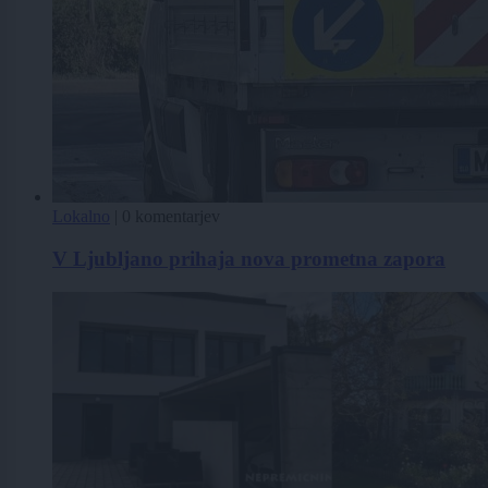
Lokalno
|
0 komentarjev
V Ljubljano prihaja nova prometna zapora