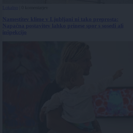
Lokalno
|
0 komentarjev
Namestitev klime v Ljubljani ni tako preprosta:
Napačna postavitev lahko prinese spor s sosedi ali
inšpekcijo