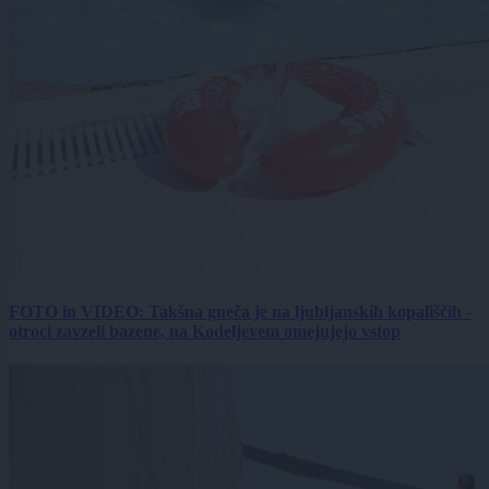
FOTO in VIDEO: Takšna gneča je na ljubljanskih kopališčih -
otroci zavzeli bazene, na Kodeljevem omejujejo vstop