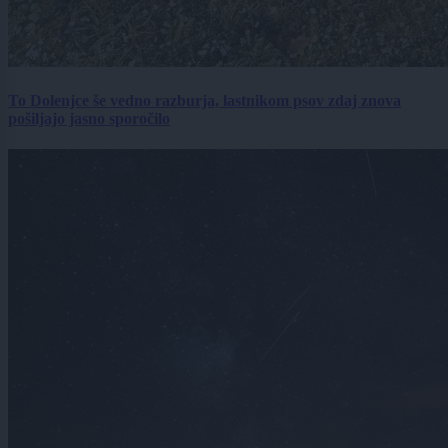
To Dolenjce še vedno razburja, lastnikom psov zdaj znova
pošiljajo jasno sporočilo