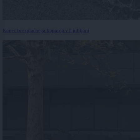
Konec brezplačnega kopanja v Ljubljani