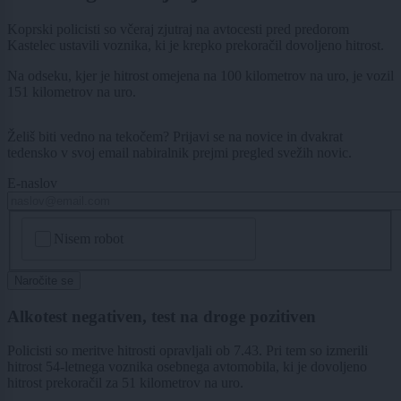
Koprski policisti so včeraj zjutraj na avtocesti pred predorom
Kastelec ustavili voznika, ki je krepko prekoračil dovoljeno hitrost.
Na odseku, kjer je hitrost omejena na 100 kilometrov na uro, je vozil
151 kilometrov na uro.
Želiš biti vedno na tekočem? Prijavi se na novice in dvakrat
tedensko v svoj email nabiralnik prejmi pregled svežih novic.
E-naslov
CAPTCHA
Nisem robot
Naročite se
Alkotest negativen, test na droge pozitiven
Policisti so meritve hitrosti opravljali ob 7.43. Pri tem so izmerili
hitrost 54-letnega voznika osebnega avtomobila, ki je dovoljeno
hitrost prekoračil za 51 kilometrov na uro.