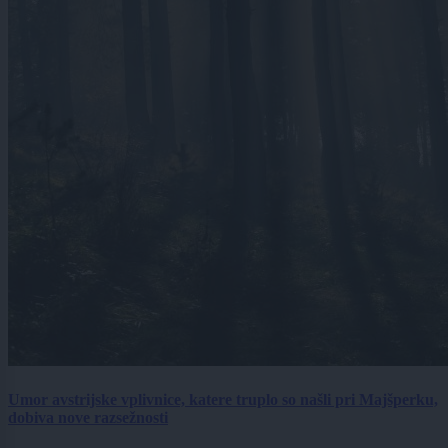
Umor avstrijske vplivnice, katere truplo so našli pri Majšperku,
dobiva nove razsežnosti