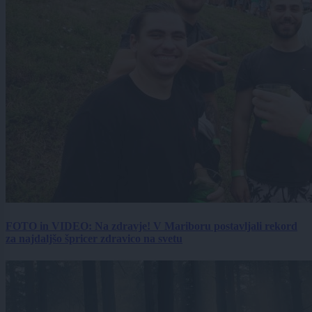
FOTO in VIDEO: Na zdravje! V Mariboru postavljali rekord
za najdaljšo špricer zdravico na svetu