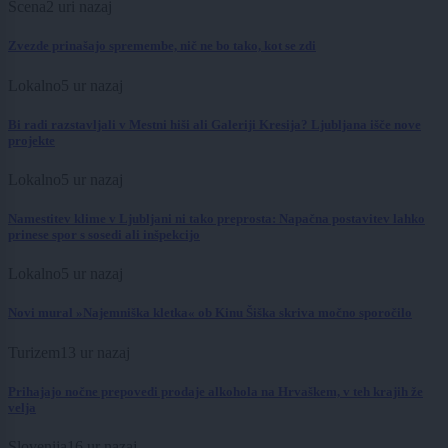
Scena
2 uri nazaj
Zvezde prinašajo spremembe, nič ne bo tako, kot se zdi
Lokalno
5 ur nazaj
Bi radi razstavljali v Mestni hiši ali Galeriji Kresija? Ljubljana išče nove
projekte
Lokalno
5 ur nazaj
Namestitev klime v Ljubljani ni tako preprosta: Napačna postavitev lahko
prinese spor s sosedi ali inšpekcijo
Lokalno
5 ur nazaj
Novi mural »Najemniška kletka« ob Kinu Šiška skriva močno sporočilo
Turizem
13 ur nazaj
Prihajajo nočne prepovedi prodaje alkohola na Hrvaškem, v teh krajih že
velja
Slovenija
16 ur nazaj