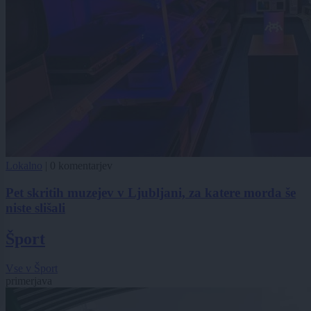
Lokalno
|
0 komentarjev
Pet skritih muzejev v Ljubljani, za katere morda še
niste slišali
Šport
Vse v Šport
primerjava