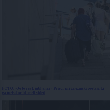
FOTO: »Je to res Ljubljana?« Prizor pri železniški postaji, ki
ga turisti ne bi smeli videti