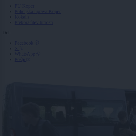
PU Koper
Policijska uprava Koper
Kokain
Prekoračitev hitrosti
Deli
Facebook
X
WhatsApp
Pošlji