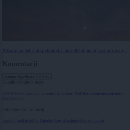
Bliža se na nebesni spektakel, letos odlični pogoji za opazovanje
Komentarji
Zadnje objavljeno
V živo
Lokalno
3 minute nazaj
FOTO: Novo opozorilo iz centra Ljubljane: Pod Mesarskim mostom našla
odvržene igle
Globalno
eno uro nazaj
Letošnji junij in julij v Zahodni Evropi najtoplejši v zgodovini