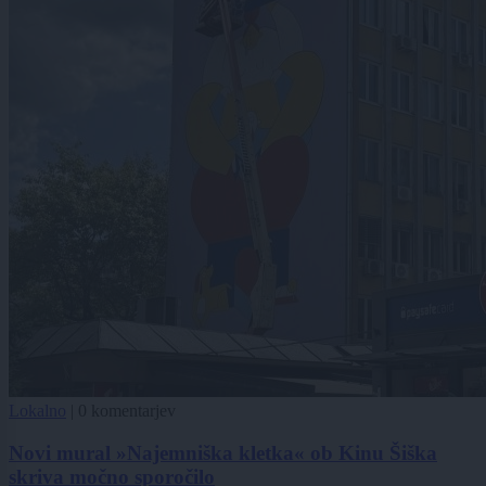
Lokalno
|
0 komentarjev
Novi mural »Najemniška kletka« ob Kinu Šiška
skriva močno sporočilo