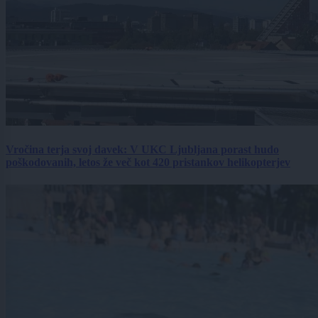
Vročina terja svoj davek: V UKC Ljubljana porast hudo
poškodovanih, letos že več kot 420 pristankov helikopterjev