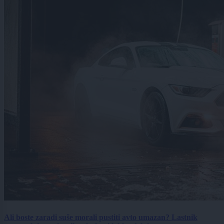
Ali boste zaradi suše morali pustiti avto umazan? Lastnik