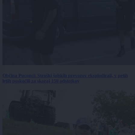
Občina Puconci: Stroški šolskih prevozov eksplodirali, v petih
letih poskočili za skoraj 150 odstotkov