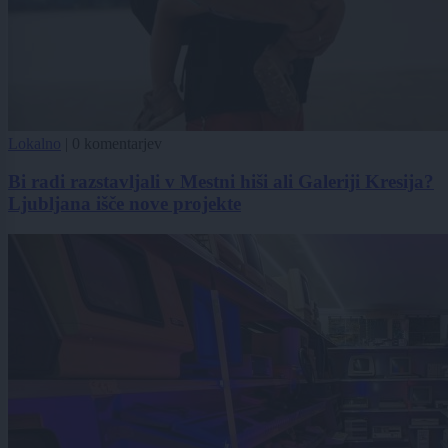
Lokalno
|
0 komentarjev
Bi radi razstavljali v Mestni hiši ali Galeriji Kresija?
Ljubljana išče nove projekte