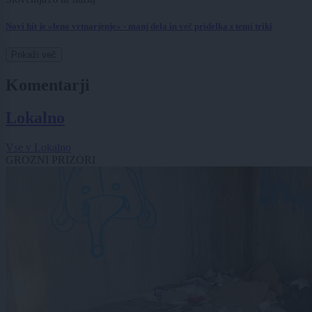
Novi hit je »leno vrtnarjenje« - manj dela in več pridelka s temi triki
Prikaži več
Komentarji
Lokalno
Vse v Lokalno
GROZNI PRIZORI