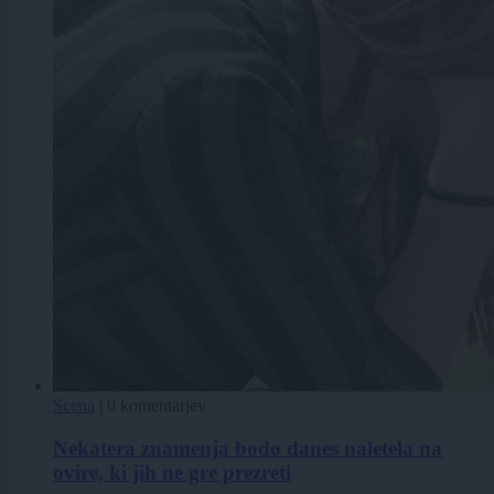
Scena
|
0 komentarjev
Nekatera znamenja bodo danes naletela na
ovire, ki jih ne gre prezreti