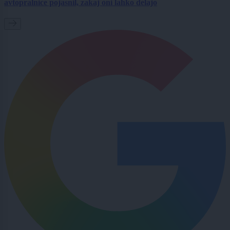
avtopralnice pojasnil, zakaj oni lahko delajo