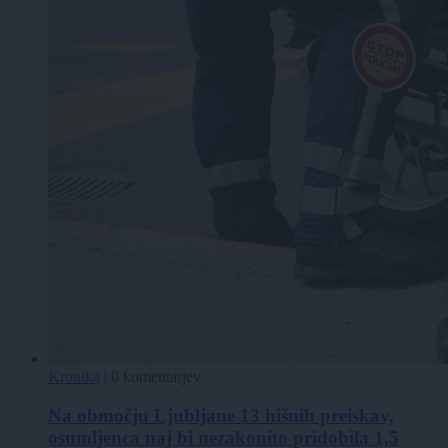
Kronika
|
0 komentarjev
Na območju Ljubljane 13 hišnih preiskav,
osumljenca naj bi nezakonito pridobila 1,5