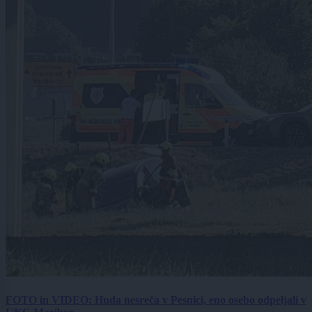
FOTO in VIDEO: Huda nesreča v Pesnici, eno osebo odpeljali v