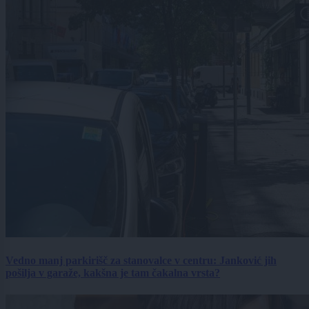
Vedno manj parkirišč za stanovalce v centru: Janković jih
pošilja v garaže, kakšna je tam čakalna vrsta?