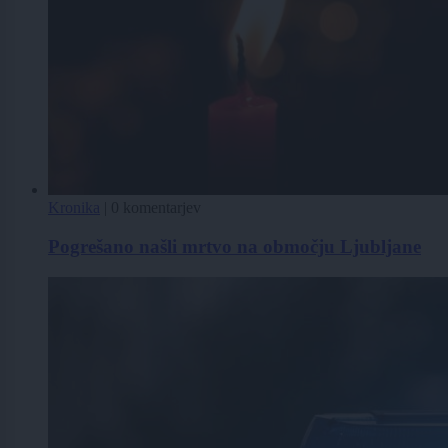
Kronika
|
0 komentarjev
Pogrešano našli mrtvo na območju Ljubljane