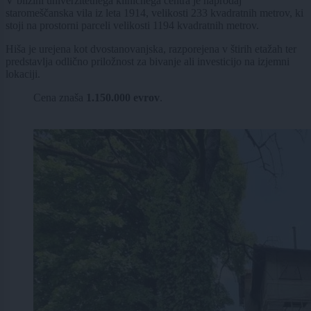
V bližini univerzitetnega kliničnega centra je naprodaj
staromeščanska vila iz leta 1914, velikosti 233 kvadratnih metrov, ki
stoji na prostorni parceli velikosti 1194 kvadratnih metrov.
Hiša je urejena kot dvostanovanjska, razporejena v štirih etažah ter
predstavlja odlično priložnost za bivanje ali investicijo na izjemni
lokaciji.
Cena znaša
1.150.000 evrov
.