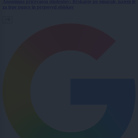
Anonimna pričevanja študentov: Brskanje po omarah, najem le
za lepe punce in prepoved obiskov