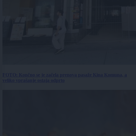
FOTO: Končno se je začela prenova pasaže Kina Komuna, a
veliko vprašanje ostaja odprto