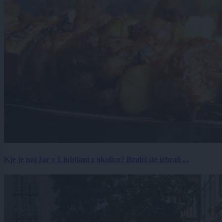
Kje je naj žar v Ljubljani z okolico? Bralci ste izbrali ...