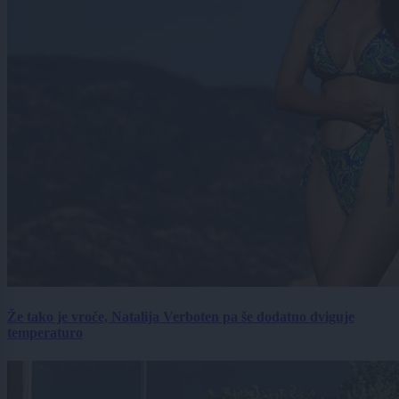
Že tako je vroče, Natalija Verboten pa še dodatno dviguje
temperaturo