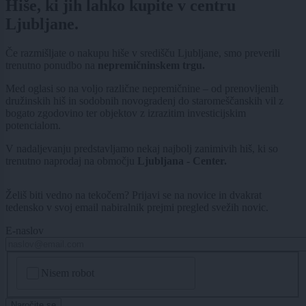
Hiše, ki jih lahko kupite v centru
Ljubljane.
Če razmišljate o nakupu hiše v središču Ljubljane, smo preverili
trenutno ponudbo na
nepremičninskem trgu.
Med oglasi so na voljo različne nepremičnine – od prenovljenih
družinskih hiš in sodobnih novogradenj do staromeščanskih vil z
bogato zgodovino ter objektov z izrazitim investicijskim
potencialom.
V nadaljevanju predstavljamo nekaj najbolj zanimivih hiš, ki so
trenutno naprodaj na območju
Ljubljana - Center.
Želiš biti vedno na tekočem? Prijavi se na novice in dvakrat
tedensko v svoj email nabiralnik prejmi pregled svežih novic.
E-naslov
CAPTCHA
Nisem robot
Naročite se