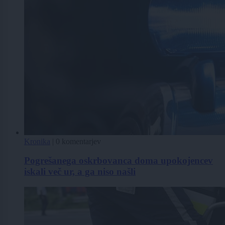
Kronika
|
0 komentarjev
Pogrešanega oskrbovanca doma upokojencev
iskali več ur, a ga niso našli