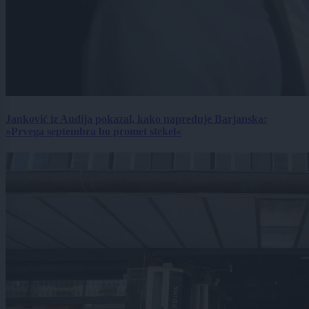
Janković iz Audija pokazal, kako napreduje Barjanska:
»Prvega septembra bo promet stekel«