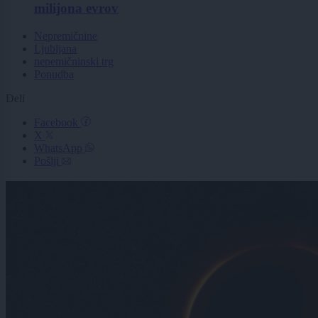
milijona evrov
Nepremičnine
Ljubljana
nepemičninski trg
Ponudba
Deli
Facebook
X
WhatsApp
Pošlji