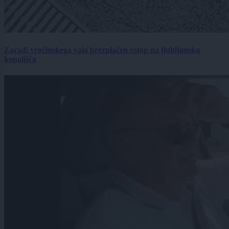
Zaradi vročinskega vala brezplačen vstop na ljubljanska
kopališča