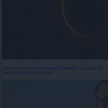
Prihaja eden največjih astronomskih dogodkov leta: Kako bo
Sončev mrk viden iz Slovenije?