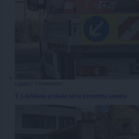
Lokalno
|
0 komentarjev
V Ljubljano prihaja nova prometna zapora