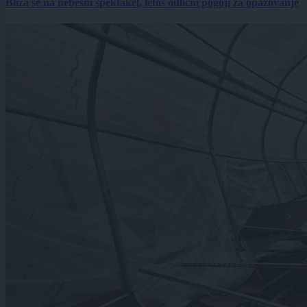
Bliža se na nebesni spektakel, letos odlični pogoji za opazovanje