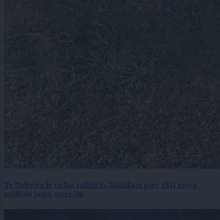
To Dolenjce še vedno razburja, lastnikom psov zdaj znova
pošiljajo jasno sporočilo