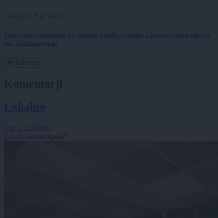
Lokalno
13 ur nazaj
Plačevanje parkiranja v Ljubljani zmedlo voznike: S kovanci lahko izbereš
več, z Urbano pa ne
Prikaži več
Komentarji
Lokalno
Vse v Lokalno
Bo občina ukrepala?