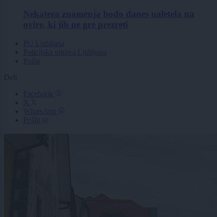
Nekatera znamenja bodo danes naletela na
ovire, ki jih ne gre prezreti
PU Ljubljana
Policijska uprava Ljubljana
Požar
Deli
Facebook
X
WhatsApp
Pošlji