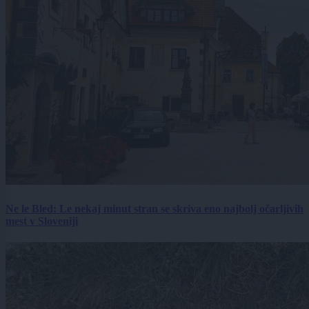
Ne le Bled: Le nekaj minut stran se skriva eno najbolj očarljivih
mest v Sloveniji