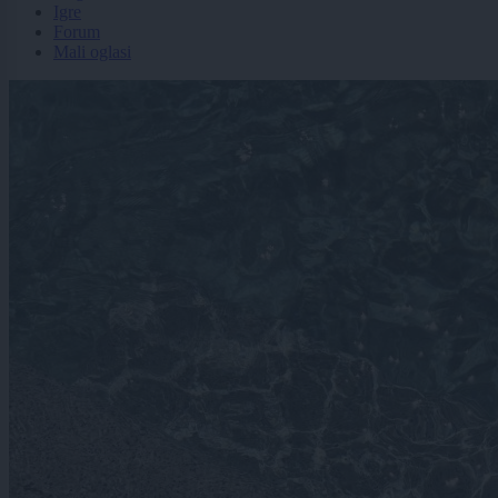
Igre
Forum
Mali oglasi