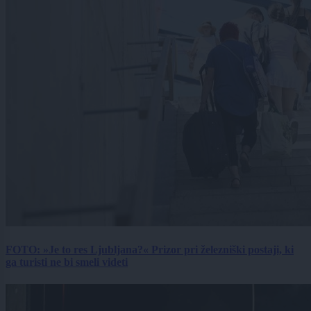
FOTO: »Je to res Ljubljana?« Prizor pri železniški postaji, ki
ga turisti ne bi smeli videti