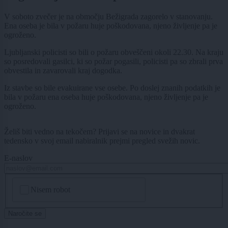
V soboto zvečer je na območju Bežigrada zagorelo v stanovanju.
Ena oseba je bila v požaru huje poškodovana, njeno življenje pa je
ogroženo.
Ljubljanski policisti so bili o požaru obveščeni okoli 22.30. Na kraju
so posredovali gasilci, ki so požar pogasili, policisti pa so zbrali prva
obvestila in zavarovali kraj dogodka.
Iz stavbe so bile evakuirane vse osebe. Po doslej znanih podatkih je
bila v požaru ena oseba huje poškodovana, njeno življenje pa je
ogroženo.
Želiš biti vedno na tekočem? Prijavi se na novice in dvakrat
tedensko v svoj email nabiralnik prejmi pregled svežih novic.
E-naslov
CAPTCHA
Nisem robot
Naročite se