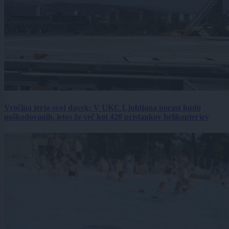
Vročina terja svoj davek: V UKC Ljubljana porast hudo
poškodovanih, letos že več kot 420 pristankov helikopterjev