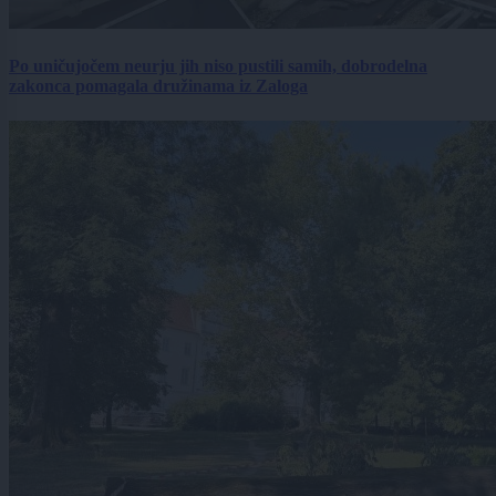
Po uničujočem neurju jih niso pustili samih, dobrodelna
zakonca pomagala družinama iz Zaloga