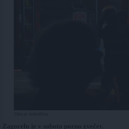
Slika je simbolična.
Zagorelo je v soboto pozno zvečer.