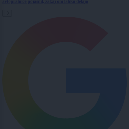
avtopralnice pojasnil, zakaj oni lahko delajo