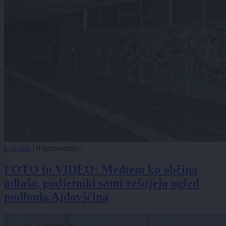
Lokalno
|
0 komentarjev
FOTO in VIDEO: Medtem ko občina
odlaša, podjetniki sami rešujejo ugled
podhoda Ajdovščina