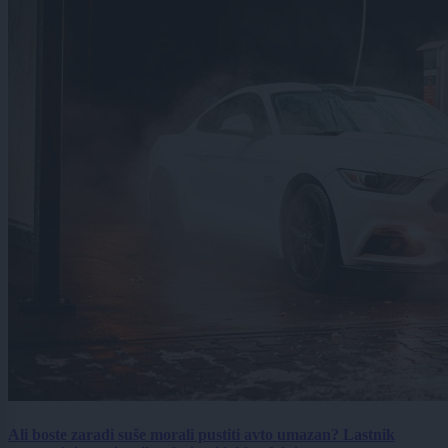
Ali boste zaradi suše morali pustiti avto umazan? Lastnik