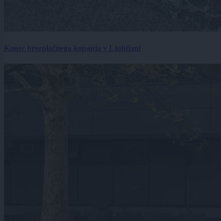
Konec brezplačnega kopanja v Ljubljani