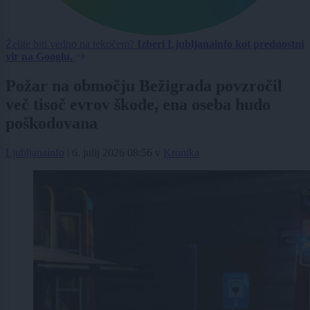
Želite biti vedno na tekočem?
Izberi Ljubljanainfo kot prednostni
vir na Googlu.
Požar na območju Bežigrada povzročil
več tisoč evrov škode, ena oseba hudo
poškodovana
Ljubljanainfo
|
6. julij 2026 08:56
v
Kronika