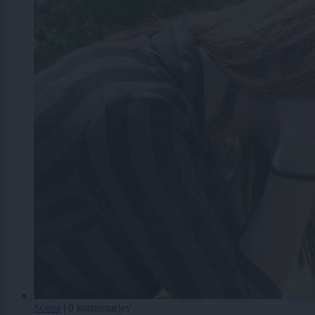
Scena
|
0 komentarjev