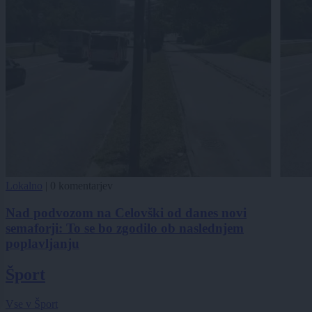
Lokalno
|
0 komentarjev
Nad podvozom na Celovški od danes novi
semaforji: To se bo zgodilo ob naslednjem
poplavljanju
Šport
Vse v Šport