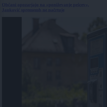
Občani opozarjajo na »poniževanje pešcev«,
Janković sprememb ne načrtuje