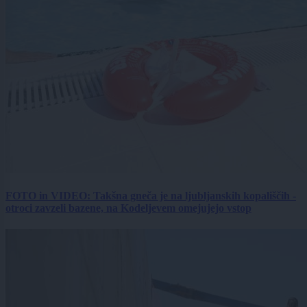
FOTO in VIDEO: Takšna gneča je na ljubljanskih kopališčih -
otroci zavzeli bazene, na Kodeljevem omejujejo vstop