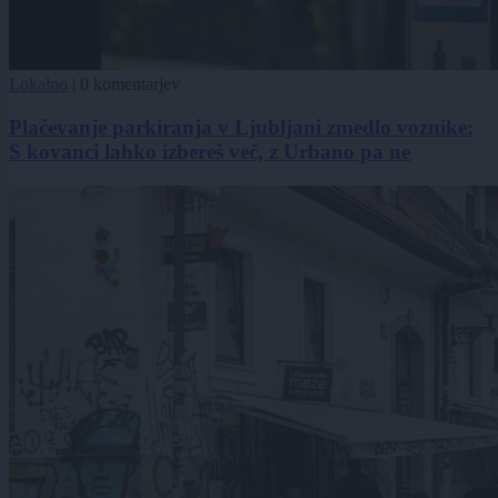
Lokalno
|
0 komentarjev
Plačevanje parkiranja v Ljubljani zmedlo voznike:
S kovanci lahko izbereš več, z Urbano pa ne