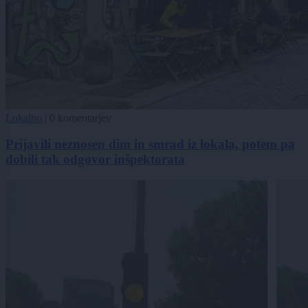
Lokalno
|
0 komentarjev
Prijavili neznosen dim in smrad iz lokala, potem pa
dobili tak odgovor inšpektorata