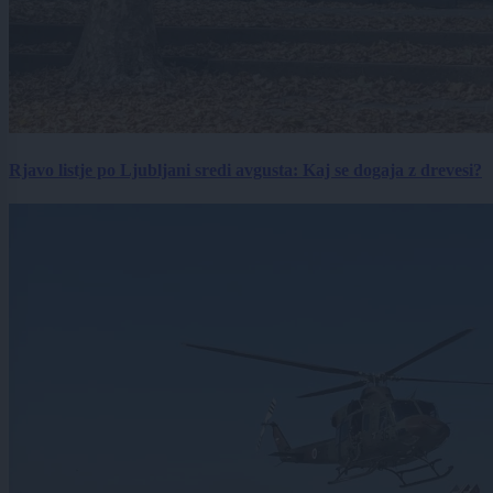
Rjavo listje po Ljubljani sredi avgusta: Kaj se dogaja z drevesi?