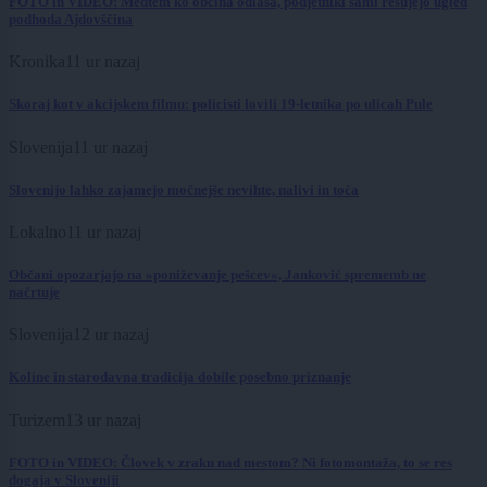
FOTO in VIDEO: Medtem ko občina odlaša, podjetniki sami rešujejo ugled
podhoda Ajdovščina
Kronika
11 ur nazaj
Skoraj kot v akcijskem filmu: policisti lovili 19-letnika po ulicah Pule
Slovenija
11 ur nazaj
Slovenijo lahko zajamejo močnejše nevihte, nalivi in toča
Lokalno
11 ur nazaj
Občani opozarjajo na »poniževanje pešcev«, Janković sprememb ne
načrtuje
Slovenija
12 ur nazaj
Koline in starodavna tradicija dobile posebno priznanje
Turizem
13 ur nazaj
FOTO in VIDEO: Človek v zraku nad mestom? Ni fotomontaža, to se res
dogaja v Sloveniji