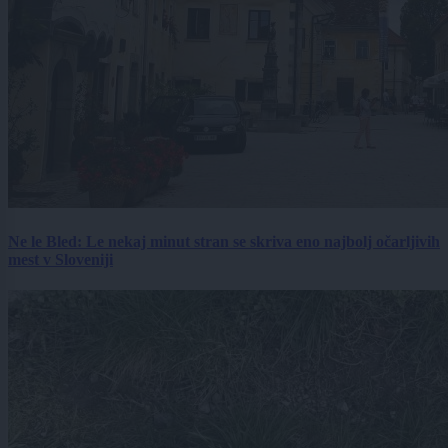
Ne le Bled: Le nekaj minut stran se skriva eno najbolj očarljivih
mest v Sloveniji