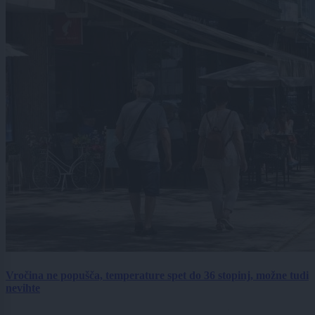
Vročina ne popušča, temperature spet do 36 stopinj, možne tudi
nevihte