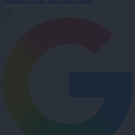
avtopralnice pojasnil, zakaj oni lahko delajo