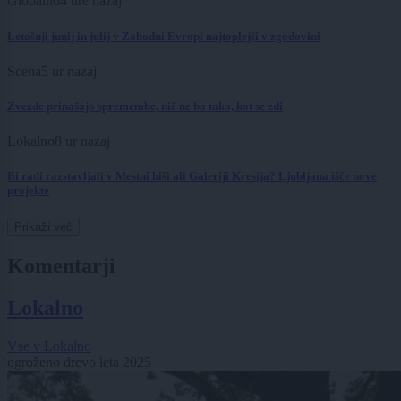
Globalno
4 ure nazaj
Letošnji junij in julij v Zahodni Evropi najtoplejši v zgodovini
Scena
5 ur nazaj
Zvezde prinašajo spremembe, nič ne bo tako, kot se zdi
Lokalno
8 ur nazaj
Bi radi razstavljali v Mestni hiši ali Galeriji Kresija? Ljubljana išče nove
projekte
Prikaži več
Komentarji
Lokalno
Vse v Lokalno
ogroženo drevo leta 2025