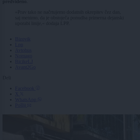
predvideno
.
»Prav tako ne načrtujemo dodatnih okrepitev čez dan,
saj menimo, da je obstoječa ponudba primerna dejanski
uporabi linije,« dodaja LPP.
Bizovik
Lpp
Avtobus
Nomago
BicikeLJ
Avant2Go
Deli
Facebook
X
WhatsApp
Pošlji