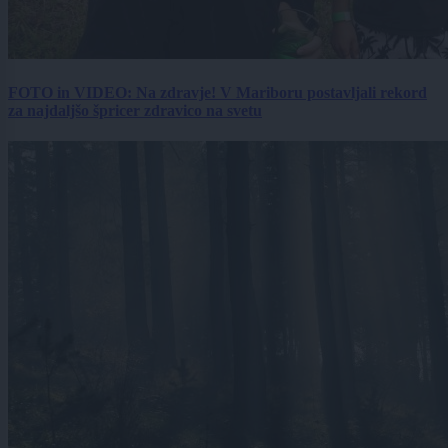
FOTO in VIDEO: Na zdravje! V Mariboru postavljali rekord
za najdaljšo špricer zdravico na svetu