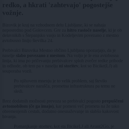
redko, a hkrati 'zahtevajo' pogostejše
vožnje.
Bizovik je kraj na vzhodnem delu Ljubljane, ki se nahaja
neposredno pod Golovcem. Gre za
hitro rastoče naselje
, ki je ob
delavnikih s Štepanjsko vasjo in Kodeljevim povezano z mestno
avtobusno linijo številka 24.
Prebivalci Bizovika Mestno občino Ljubljana opozarjajo, da je
naselje
slabo povezano z mestom
. Na voljo je le ena avtobusna
linija, ki ima po pričevanju prebivalcev sploh zvečer redke prihode
in odhode, ob tem pa v naselju
ni storitev
, kot so Bicike(LJ) ali
souporaba vozil.
Po njihovem mnenju je to velik problem, saj število
prebivalcev narašča, prometna infrastruktura pa temu ne
sledi.
Brez dodatnih možnosti prevoza so prebivalci pogosto
prepuščeni
avtomobilom (če ga imajo)
, kar pomeni več prometa na že tako
obremenjenih cestah, dodatno onesnaževanje in slabšo kakovost
bivanja.
Pomanjkanje storitev, kot sta BicikeLJ ali Avant2Go, je