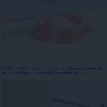
FOTO in VIDEO: Takšna gneča je na ljubljanskih kopališčih -
otroci zavzeli bazene, na Kodeljevem omejujejo vstop