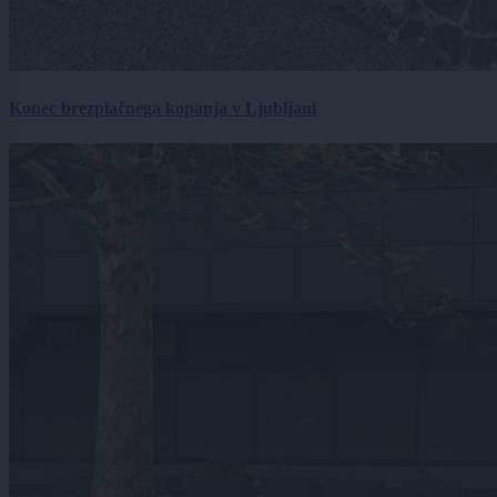
Konec brezplačnega kopanja v Ljubljani