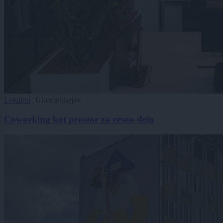
Lokalno
|
0 komentarjev
Coworking kot prostor za resno delo