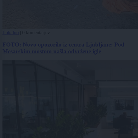
Lokalno
|
0 komentarjev
FOTO: Novo opozorilo iz centra Ljubljane: Pod
Mesarskim mostom našla odvržene igle