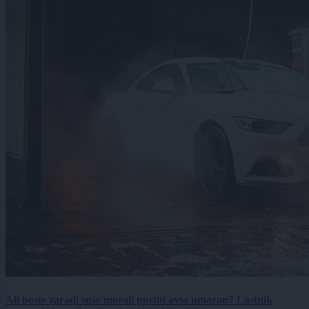
Ali boste zaradi suše morali pustiti avto umazan? Lastnik