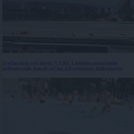
Vročina terja svoj davek: V UKC Ljubljana porast hudo
poškodovanih, letos že več kot 420 pristankov helikopterjev