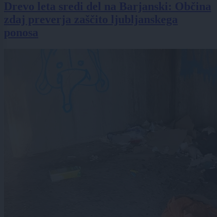
Drevo leta sredi del na Barjanski: Občina
zdaj preverja zaščito ljubljanskega
ponosa