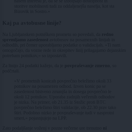
našem interesu je, da se še izboljšajo dostopnost in
storitve mobilnosti tudi za oddaljenejša naselja, kot sta
Bizovik in Sostro.«
Kaj pa avtobusne linije?
Na Ljubljanskem potniškem prometu so povedali, da
redno
spremljamo zasedenost
avtobusov na posameznih linijah in
odhodih, pri čemer uporabljamo podatke o validacijah. »Ti nam
omogočajo, da vozne rede in okrepitev linij prilagajamo dejanskim
potrebam potnikov,« so izpostavili.
Za linijo 24 podatki kažejo, da je
povpraševanje zmerno
, so
podčrtali.
»V prometnih konicah povprečno beležimo okoli 33
potnikov na posamezen odhod. Izven konic pa se
zasedenost bistveno zmanjša in dosega povprečno le
okoli 12 potnikov. Uporaba zadnjih večernih odhodov
je nizka. Na primer, ob 21.35 iz Stožic proti BTC
povprečno beležimo štiri validacije, ob 22.30 prav tako
štiri. Podobno nizko je povpraševanje tudi v nasprotni
smeri,« pojasnjujejo na LPP.
Zato podaljšanje voženj v pozne večerne ure trenutno
ni