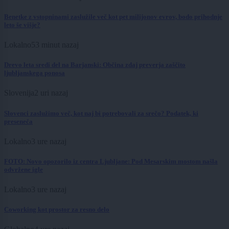
Benetke z vstopninami zaslužile več kot pet milijonov evrov, bodo prihodnje
leto še višje?
Lokalno
53 minut nazaj
Drevo leta sredi del na Barjanski: Občina zdaj preverja zaščito
ljubljanskega ponosa
Slovenija
2 uri nazaj
Slovenci zaslužimo več, kot naj bi potrebovali za srečo? Podatek, ki
preseneča
Lokalno
3 ure nazaj
FOTO: Novo opozorilo iz centra Ljubljane: Pod Mesarskim mostom našla
odvržene igle
Lokalno
3 ure nazaj
Coworking kot prostor za resno delo