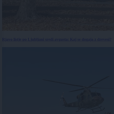
Rjavo listje po Ljubljani sredi avgusta: Kaj se dogaja z drevesi?