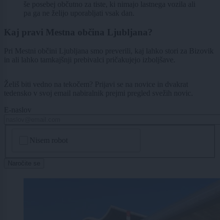
še posebej občutno za tiste, ki nimajo lastnega vozila ali
pa ga ne želijo uporabljati vsak dan.
Kaj pravi Mestna občina Ljubljana?
Pri Mestni občini Ljubljana smo preverili, kaj lahko stori za Bizovik
in ali lahko tamkajšnji prebivalci pričakujejo izboljšave.
Želiš biti vedno na tekočem? Prijavi se na novice in dvakrat
tedensko v svoj email nabiralnik prejmi pregled svežih novic.
E-naslov
CAPTCHA
Nisem robot
Naročite se