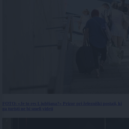
FOTO: »Je to res Ljubljana?« Prizor pri železniški postaji, ki
ga turisti ne bi smeli videti