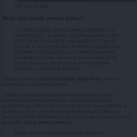
Vir: arhiv in MOL
Bodo tam kmalu mestna kolesa?
»V okviru pogodbe javno-zasebnega partnerstva za
sistem BicikeLJ, ki trenutno šteje 86 postajališč in 860
koles, sta predvideni še dve postajališči ob Dolenjski
cesti, ko se bo ta prenavljala. Po tem bo pogodba, ki jo
ima Mestna občina Ljubljana z zasebnim partnerjem
Europlakat, izčrpana, kar smo že pojasnili tudi na seji
četrtne skupnosti, kjer je bil prisoten tudi pristojni
podžupan,« so pojasnili na občini.
Dodali so, da se bo
mreža postajališč lahko širila
, vendar v
sodelovanju z zasebnimi partnerji:
»Možnost za širitev mreže do Bizovika ali še dlje se kaže v
sodelovanju zasebnih investitorjev. Razdalja od zadnjega
postajališča na Litijski cesti do naselja Bizovik znaša približno tri
kilometre. Ker je v sistemu razdalja med postajališči BicikeLJ
praviloma največ 500 metrov, bi bilo treba vmes vzpostaviti še šest
postajališč,
kar je precej zahtevno
.«
Upajo, da bodo podjetja prepoznala interes za