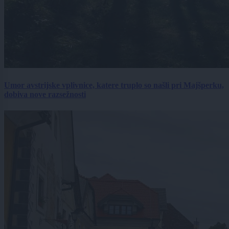
Umor avstrijske vplivnice, katere truplo so našli pri Majšperku,
dobiva nove razsežnosti