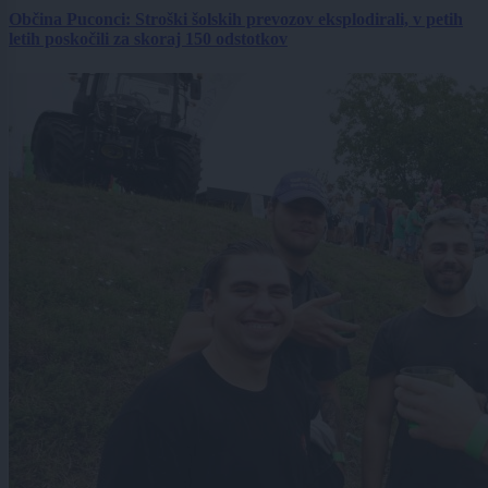
Občina Puconci: Stroški šolskih prevozov eksplodirali, v petih
letih poskočili za skoraj 150 odstotkov