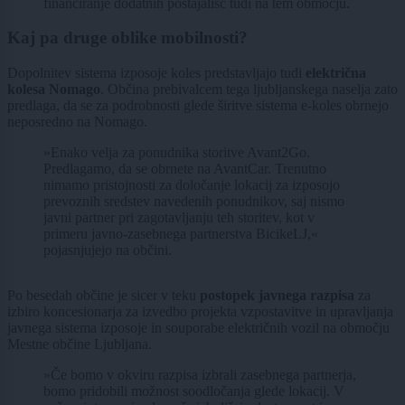
financiranje dodatnih postajališč tudi na tem območju.
Kaj pa druge oblike mobilnosti?
Dopolnitev sistema izposoje koles predstavljajo tudi
električna
kolesa Nomago
. Občina prebivalcem tega ljubljanskega naselja zato
predlaga, da se za podrobnosti glede širitve sistema e-koles obrnejo
neposredno na Nomago.
»Enako velja za ponudnika storitve Avant2Go.
Predlagamo, da se obrnete na AvantCar. Trenutno
nimamo pristojnosti za določanje lokacij za izposojo
prevoznih sredstev navedenih ponudnikov, saj nismo
javni partner pri zagotavljanju teh storitev, kot v
primeru javno-zasebnega partnerstva BicikeLJ,«
pojasnjujejo na občini.
Po besedah občine je sicer v teku
postopek javnega razpisa
za
izbiro koncesionarja za izvedbo projekta vzpostavitve in upravljanja
javnega sistema izposoje in souporabe električnih vozil na območju
Mestne občine Ljubljana.
»Če bomo v okviru razpisa izbrali zasebnega partnerja,
bomo pridobili možnost soodločanja glede lokacij. V