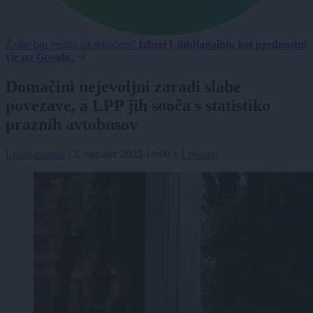
Želite biti vedno na tekočem?
Izberi Ljubljanainfo kot prednostni
vir na Googlu.
Domačini nejevoljni zaradi slabe
povezave, a LPP jih sooča s statistiko
praznih avtobusov
Ljubljanainfo
|
3. oktober 2025 16:00
v
Lokalno