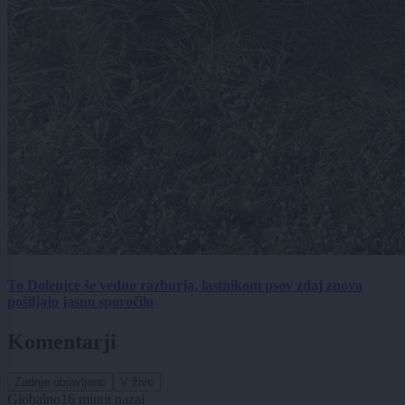
To Dolenjce še vedno razburja, lastnikom psov zdaj znova
pošiljajo jasno sporočilo
Komentarji
Zadnje objavljeno
V živo
Globalno
16 minut nazaj