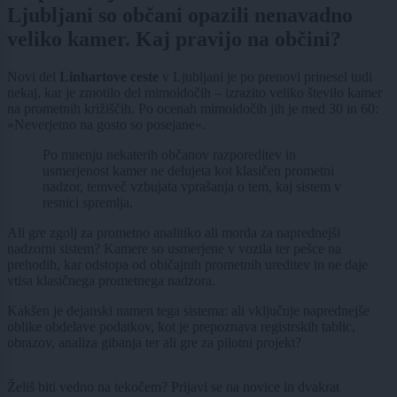
Ljubljani so občani opazili nenavadno
veliko kamer. Kaj pravijo na občini?
Novi del
Linhartove ceste
v Ljubljani je po prenovi prinesel tudi
nekaj, kar je zmotilo del mimoidočih – izrazito veliko število kamer
na prometnih križiščih. Po ocenah mimoidočih jih je med 30 in 60:
»Neverjetno na gosto so posejane«.
Po mnenju nekaterih občanov razporeditev in
usmerjenost kamer ne delujeta kot klasičen prometni
nadzor, temveč vzbujata vprašanja o tem, kaj sistem v
resnici spremlja.
Ali gre zgolj za prometno analitiko ali morda za naprednejši
nadzorni sistem? Kamere so usmerjene v vozila ter pešce na
prehodih, kar odstopa od običajnih prometnih ureditev in ne daje
vtisa klasičnega prometnega nadzora.
Kakšen je dejanski namen tega sistema: ali vključuje naprednejše
oblike obdelave podatkov, kot je prepoznava registrskih tablic,
obrazov, analiza gibanja ter ali gre za pilotni projekt?
Želiš biti vedno na tekočem? Prijavi se na novice in dvakrat