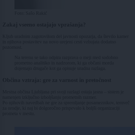
Foto: Sašo Rakić
Zakaj vseeno ostajajo vprašanja?
Kljub uradnim zagotovilom del javnosti opozarja, da število kamer
in njihova postavitev na novo urejeni cesti vzbujata dodatno
pozornost.
Na terenu se tako odpira razprava o meji med sodobno
prometno analitiko in nadzorom, ki ga občani morda
dojemajo drugače kot ga opisuje uradna razlaga.
Občina vztraja: gre za varnost in pretočnost
Mestna občina Ljubljana pri svoji razlagi ostaja jasna – sistem je
namenjen izključno izboljšanju prometnih razmer.
Po njihovih navedbah ne gre za spremljanje posameznikov, temveč
za orodje, ki naj bi dolgoročno prispevalo k boljši organizaciji
prometa v mestu.