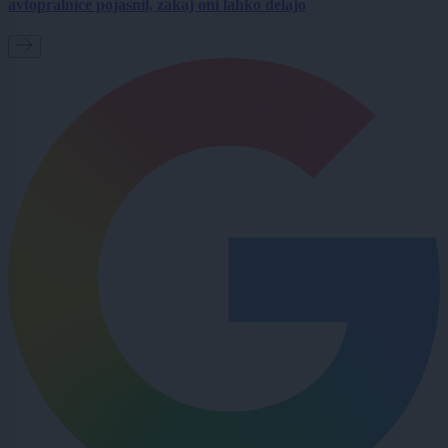
avtopralnice pojasnil, zakaj oni lahko delajo