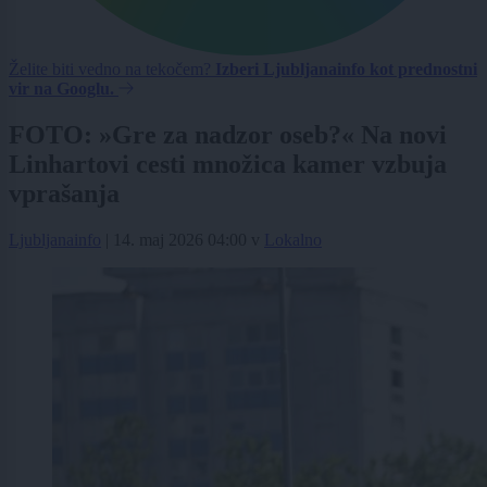
Želite biti vedno na tekočem?
Izberi Ljubljanainfo kot prednostni
vir na Googlu.
FOTO: »Gre za nadzor oseb?« Na novi
Linhartovi cesti množica kamer vzbuja
vprašanja
Ljubljanainfo
|
14. maj 2026 04:00
v
Lokalno