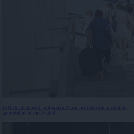
FOTO: »Je to res Ljubljana?« Prizor pri železniški postaji, ki
ga turisti ne bi smeli videti