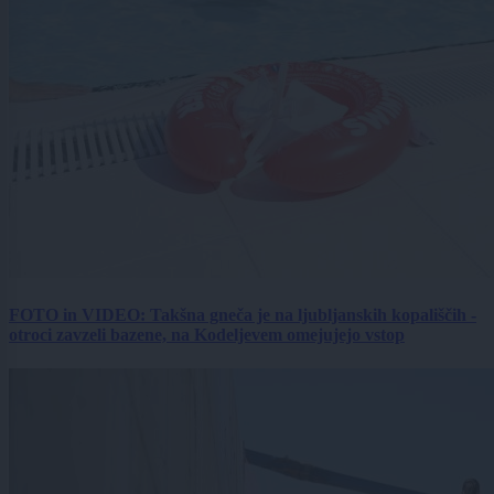
FOTO in VIDEO: Takšna gneča je na ljubljanskih kopališčih -
otroci zavzeli bazene, na Kodeljevem omejujejo vstop