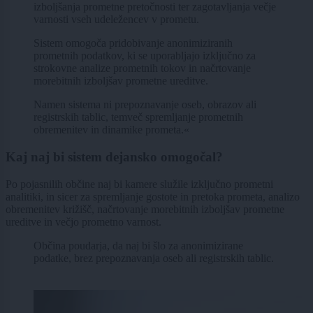
izboljšanja prometne pretočnosti ter zagotavljanja večje
varnosti vseh udeležencev v prometu.
Sistem omogoča pridobivanje anonimiziranih
prometnih podatkov, ki se uporabljajo izključno za
strokovne analize prometnih tokov in načrtovanje
morebitnih izboljšav prometne ureditve.
Namen sistema ni prepoznavanje oseb, obrazov ali
registrskih tablic, temveč spremljanje prometnih
obremenitev in dinamike prometa.«
Kaj naj bi sistem dejansko omogočal?
Po pojasnilih občine naj bi kamere služile izključno prometni
analitiki, in sicer za spremljanje gostote in pretoka prometa, analizo
obremenitev križišč, načrtovanje morebitnih izboljšav prometne
ureditve in večjo prometno varnost.
Občina poudarja, da naj bi šlo za anonimizirane
podatke, brez prepoznavanja oseb ali registrskih tablic.