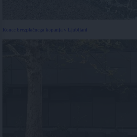
Konec brezplačnega kopanja v Ljubljani