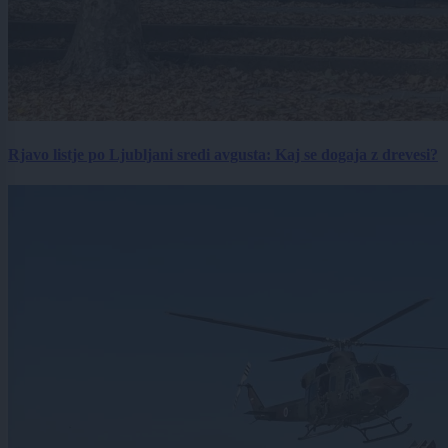
Rjavo listje po Ljubljani sredi avgusta: Kaj se dogaja z drevesi?