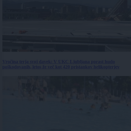
Vročina terja svoj davek: V UKC Ljubljana porast hudo
poškodovanih, letos že več kot 420 pristankov helikopterjev