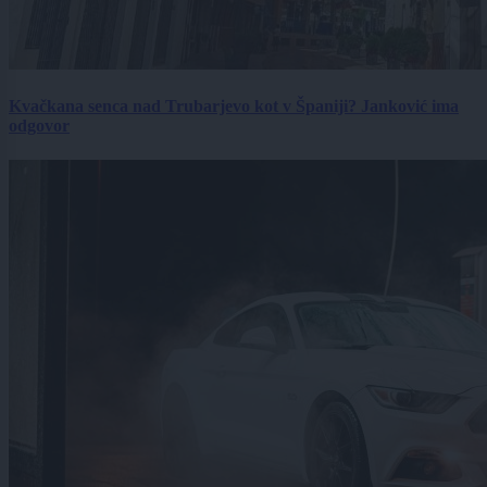
Kvačkana senca nad Trubarjevo kot v Španiji? Janković ima
odgovor