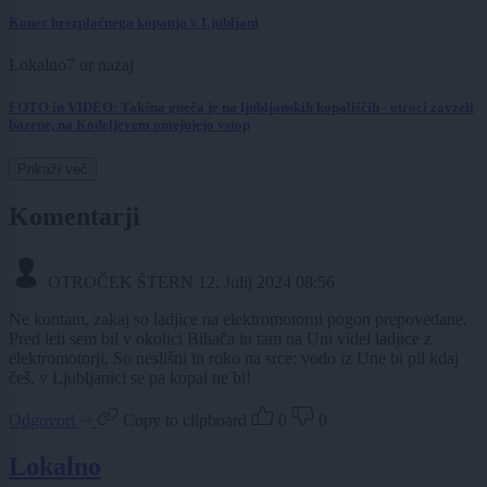
Konec brezplačnega kopanja v Ljubljani
Lokalno
7 ur nazaj
FOTO in VIDEO: Takšna gneča je na ljubljanskih kopališčih - otroci zavzeli
bazene, na Kodeljevem omejujejo vstop
Prikaži več
Komentarji
OTROČEK ŠTERN
12. Julij 2024 08:56
Ne kontam, zakaj so ladjice na elektromotorni pogon prepovedane.
Pred leti sem bil v okolici Bihača in tam na Uni videl ladjice z
elektromotorji. So neslišni in roko na srce: vodo iz Une bi pil kdaj
češ, v Ljubljanici se pa kopal ne bi!
Odgovori
Copy to clipboard
0
0
Lokalno