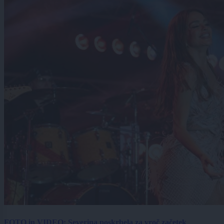
FOTO in VIDEO: Severina poskrbela za vroč začetek