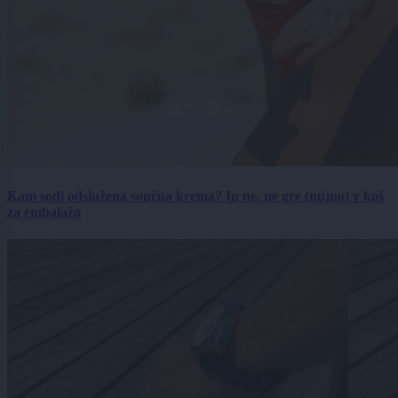
Kam sodi odslužena sončna krema? In ne, ne gre (nujno) v koš
za embalažo