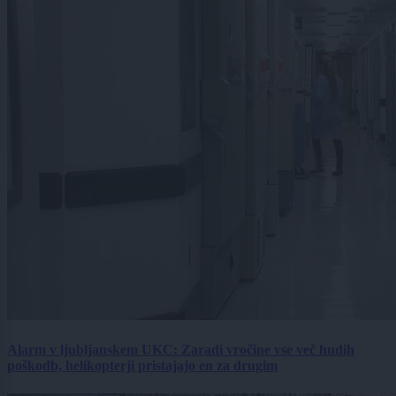
Alarm v ljubljanskem UKC: Zaradi vročine vse več hudih
poškodb, helikopterji pristajajo en za drugim