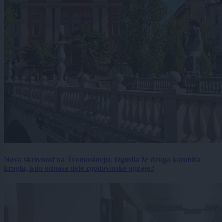
Nova skrivnost na Tromostovju: Izginila že druga kamnita
krogla, kdo odnaša dele zgodovinske ograje?