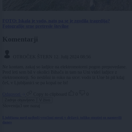
FOTO: Iskala je vodo, nato pa se je zgodila tragedija?
Fotografije srne pretresle številne
Komentarji
OTROČEK ŠTERN
12. Julij 2024 08:56
Ne kontam, zakaj so ladjice na elektromotorni pogon prepovedane.
Pred leti sem bil v okolici Bihača in tam na Uni videl ladjice z
elektromotorji. So neslišni in roko na srce: vodo iz Une bi pil kdaj
češ, v Ljubljanici se pa kopal ne bi!
Odgovori
Copy to clipboard
0
0
Zadnje objavljeno
V živo
Slovenija
3 ure nazaj
Ljubljana med najbolj vročimi mesti v državi: toliko stopinj so namerili
danes