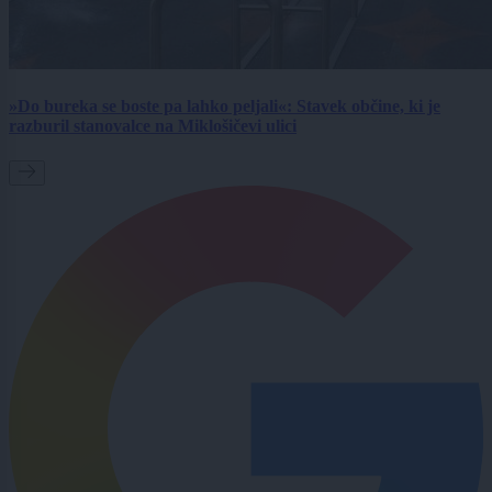
»Do bureka se boste pa lahko peljali«: Stavek občine, ki je
razburil stanovalce na Miklošičevi ulici