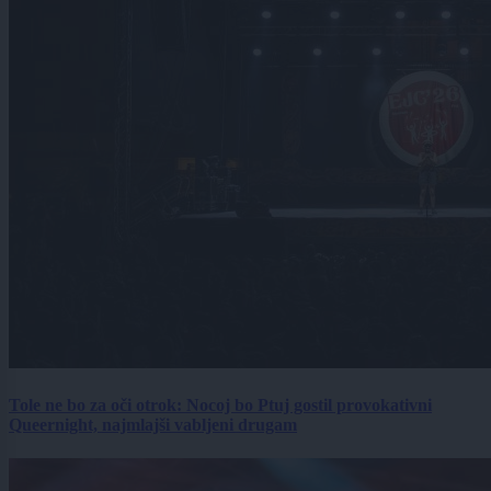
Tole ne bo za oči otrok: Nocoj bo Ptuj gostil provokativni
Queernight, najmlajši vabljeni drugam