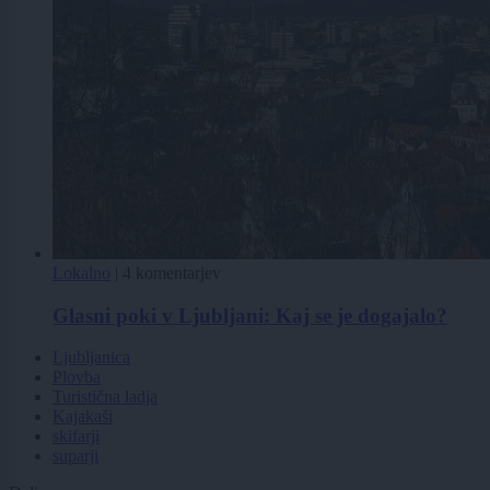
Lokalno
|
4 komentarjev
Glasni poki v Ljubljani: Kaj se je dogajalo?
Ljubljanica
Plovba
Turistična ladja
Kajakaši
skifarji
suparji