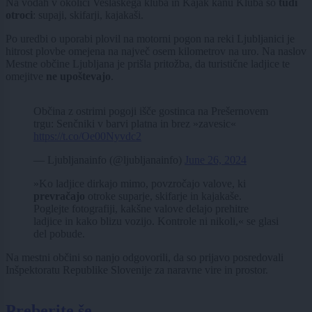
Na vodah v okolici Veslaškega kluba in Kajak kanu Kluba so
tudi
otroci
: supaji, skifarji, kajakaši.
Po uredbi o uporabi plovil na motorni pogon na reki Ljubljanici je
hitrost plovbe omejena na največ osem kilometrov na uro. Na naslov
Mestne občine Ljubljana je prišla pritožba, da turistične ladjice te
omejitve
ne upoštevajo
.
Občina z ostrimi pogoji išče gostinca na Prešernovem
trgu: Senčniki v barvi platna in brez »zavesic«
https://t.co/Oe00Nyvdc2
— Ljubljanainfo (@ljubljanainfo)
June 26, 2024
»Ko ladjice dirkajo mimo, povzročajo valove, ki
prevračajo
otroke suparje, skifarje in kajakaše.
Poglejte fotografiji, kakšne valove delajo prehitre
ladjice in kako blizu vozijo. Kontrole ni nikoli,« se glasi
del pobude.
Na mestni občini so nanjo odgovorili, da so prijavo posredovali
Inšpektoratu Republike Slovenije za naravne vire in prostor.
Preberite še