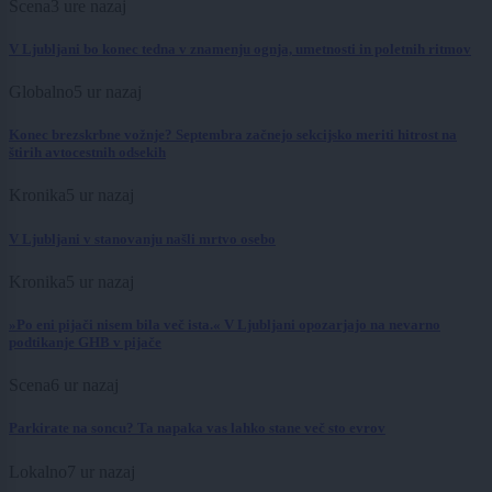
Scena
3 ure nazaj
V Ljubljani bo konec tedna v znamenju ognja, umetnosti in poletnih ritmov
Globalno
5 ur nazaj
Konec brezskrbne vožnje? Septembra začnejo sekcijsko meriti hitrost na
štirih avtocestnih odsekih
Kronika
5 ur nazaj
V Ljubljani v stanovanju našli mrtvo osebo
Kronika
5 ur nazaj
»Po eni pijači nisem bila več ista.« V Ljubljani opozarjajo na nevarno
podtikanje GHB v pijače
Scena
6 ur nazaj
Parkirate na soncu? Ta napaka vas lahko stane več sto evrov
Lokalno
7 ur nazaj