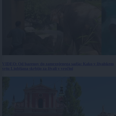
VIDEO: Od bazenov do zamrznjenega sadja: Kako v živalskem
vrtu Ljubljana skrbijo za živali v vročini