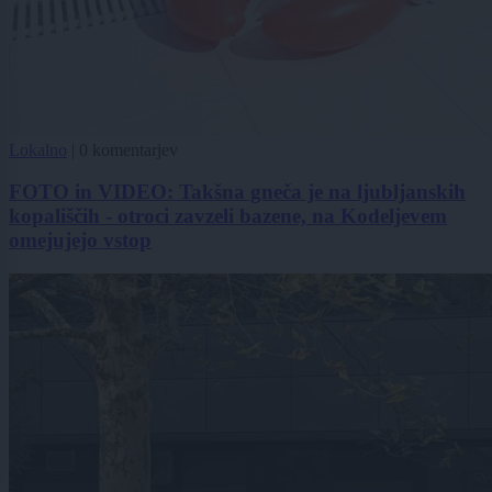
Lokalno
|
0 komentarjev
FOTO in VIDEO: Takšna gneča je na ljubljanskih
kopališčih - otroci zavzeli bazene, na Kodeljevem
omejujejo vstop