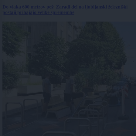
Do vlaka 600 metrov peš: Zaradi del na ljubljanski železniški
postaji prihajajo velike spremembe