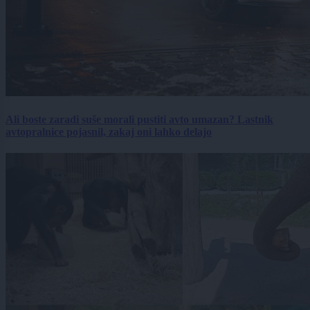
Ali boste zaradi suše morali pustiti avto umazan? Lastnik
avtopralnice pojasnil, zakaj oni lahko delajo