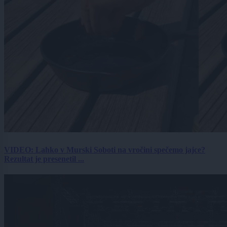
VIDEO: Lahko v Murski Soboti na vročini spečemo jajce?
Rezultat je presenetil ...