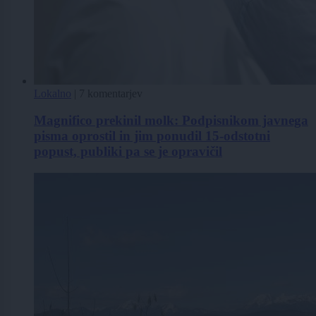
Lokalno
|
7 komentarjev
Magnifico prekinil molk: Podpisnikom javnega
pisma oprostil in jim ponudil 15-odstotni
popust, publiki pa se je opravičil