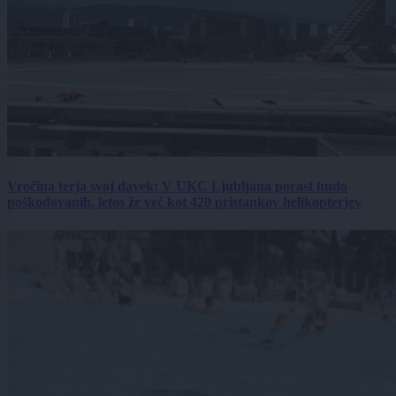
Vročina terja svoj davek: V UKC Ljubljana porast hudo
poškodovanih, letos že več kot 420 pristankov helikopterjev