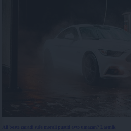
Ali boste zaradi suše morali pustiti avto umazan? Lastnik