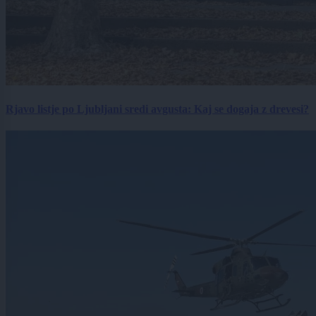
Rjavo listje po Ljubljani sredi avgusta: Kaj se dogaja z drevesi?