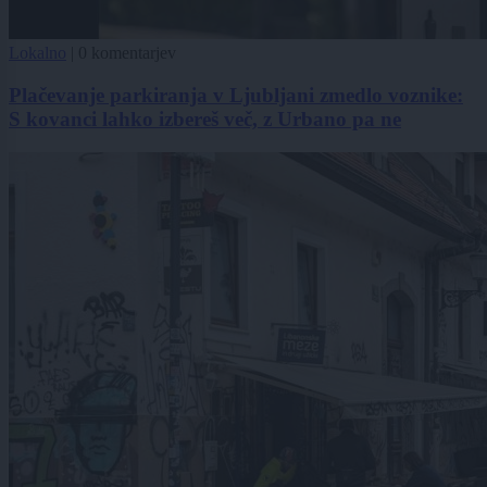
Lokalno
|
0 komentarjev
Plačevanje parkiranja v Ljubljani zmedlo voznike:
S kovanci lahko izbereš več, z Urbano pa ne