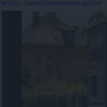
pešcev«, Janković sprememb ne načrtuje