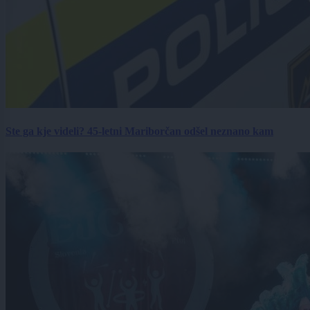
Ste ga kje videli? 45-letni Mariborčan odšel neznano kam