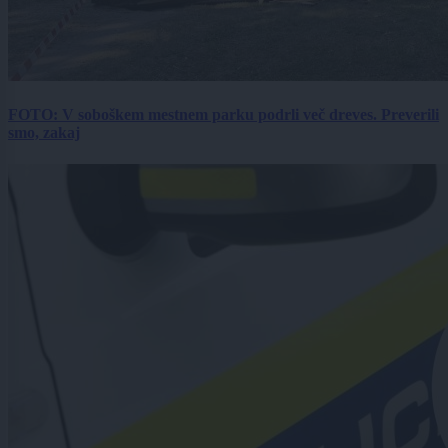
FOTO: V soboškem mestnem parku podrli več dreves. Preverili
smo, zakaj