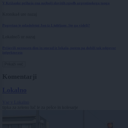
V Križanke prihaja ena najbolj slovitih zgodb argentinskega tanga
Kronika
4 ure nazaj
Pogrešan je mladoletni Jon iz Ljubljane. Ste ga videli?
Lokalno
5 ur nazaj
Prijavili neznosen dim in smrad iz lokala, potem pa dobili tak odgovor
inšpektorata
Prikaži več
Komentarji
Lokalno
Vse v Lokalno
tipka za zeleno luč le za pešce in kolesarje