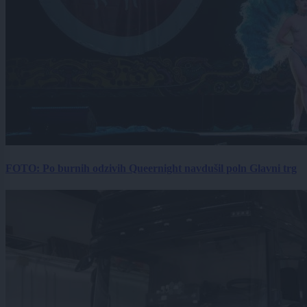
FOTO: Po burnih odzivih Queernight navdušil poln Glavni trg