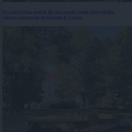
Po uničujočem neurju jih niso pustili samih, dobrodelna
zakonca pomagala družinama iz Zaloga