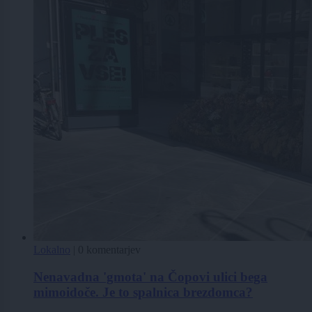
Lokalno
|
0 komentarjev
Nenavadna 'gmota' na Čopovi ulici bega
mimoidoče. Je to spalnica brezdomca?