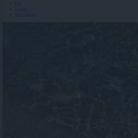
Igre
Forum
Mali oglasi