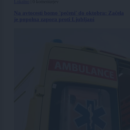
Lokalno
|
0 komentarjev
Na avtocesti bomo 'pečeni' do oktobra: Začela
je popolna zapora proti Ljubljani