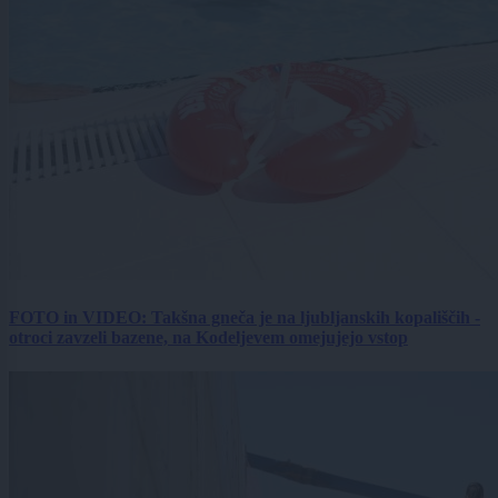
FOTO in VIDEO: Takšna gneča je na ljubljanskih kopališčih -
otroci zavzeli bazene, na Kodeljevem omejujejo vstop