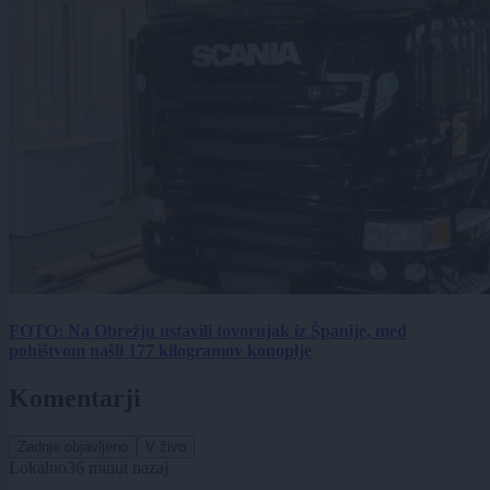
FOTO: Na Obrežju ustavili tovornjak iz Španije, med
pohištvom našli 177 kilogramov konoplje
Komentarji
Zadnje objavljeno
V živo
Lokalno
36 minut nazaj