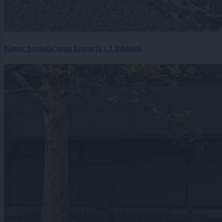
Konec brezplačnega kopanja v Ljubljani