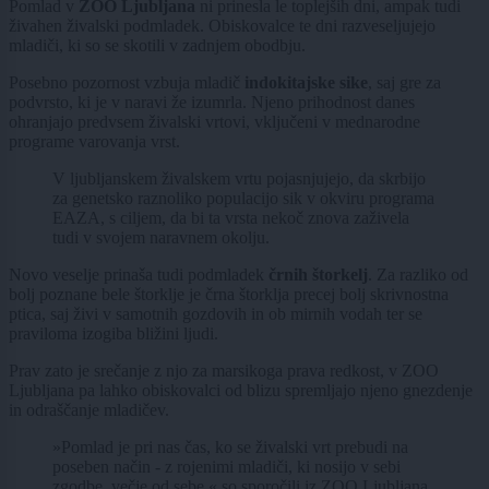
Pomlad v
ZOO Ljubljana
ni prinesla le toplejših dni, ampak tudi
živahen živalski podmladek. Obiskovalce te dni razveseljujejo
mladiči, ki so se skotili v zadnjem obodbju.
Posebno pozornost vzbuja mladič
indokitajske sike
, saj gre za
podvrsto, ki je v naravi že izumrla. Njeno prihodnost danes
ohranjajo predvsem živalski vrtovi, vključeni v mednarodne
programe varovanja vrst.
V ljubljanskem živalskem vrtu pojasnjujejo, da skrbijo
za genetsko raznoliko populacijo sik v okviru programa
EAZA
, s ciljem, da bi ta vrsta nekoč znova zaživela
tudi v svojem naravnem okolju.
Novo veselje prinaša tudi podmladek
črnih štorkelj
. Za razliko od
bolj poznane bele štorklje je črna štorklja precej bolj skrivnostna
ptica, saj živi v samotnih gozdovih in ob mirnih vodah ter se
praviloma izogiba bližini ljudi.
Prav zato je srečanje z njo za marsikoga prava redkost, v
ZOO
Ljubljana
pa lahko obiskovalci od blizu spremljajo njeno gnezdenje
in odraščanje mladičev.
»Pomlad je pri nas čas, ko se živalski vrt prebudi na
poseben način - z rojenimi mladiči, ki nosijo v sebi
zgodbe, večje od sebe,« so sporočili iz
ZOO Ljubljana