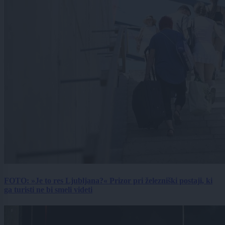
FOTO: »Je to res Ljubljana?« Prizor pri železniški postaji, ki
ga turisti ne bi smeli videti