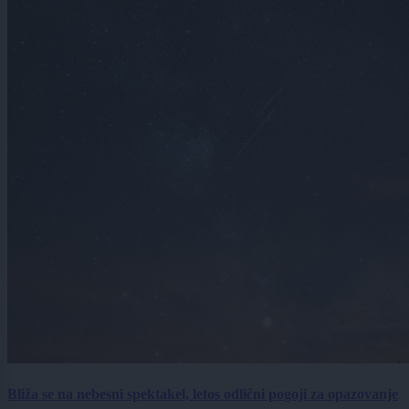
Bliža se na nebesni spektakel, letos odlični pogoji za opazovanje