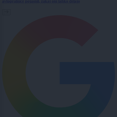
avtopralnice pojasnil, zakaj oni lahko delajo