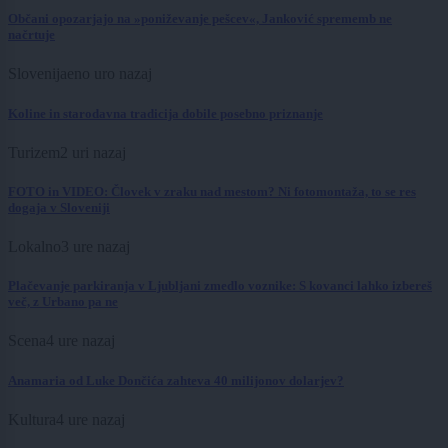
Občani opozarjajo na »poniževanje pešcev«, Janković sprememb ne
načrtuje
Slovenija
eno uro nazaj
Koline in starodavna tradicija dobile posebno priznanje
Turizem
2 uri nazaj
FOTO in VIDEO: Človek v zraku nad mestom? Ni fotomontaža, to se res
dogaja v Sloveniji
Lokalno
3 ure nazaj
Plačevanje parkiranja v Ljubljani zmedlo voznike: S kovanci lahko izbereš
več, z Urbano pa ne
Scena
4 ure nazaj
Anamaria od Luke Dončića zahteva 40 milijonov dolarjev?
Kultura
4 ure nazaj