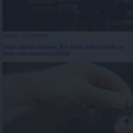
Lokalno
|
3 komentarjev
Velike obljube župana: Ker bodo toliko gradili, se
bodo cene stanovanj znižale