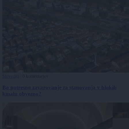
Slovenija
|
0 komentarjev
Bo potresno zavarovanje za stanovanja v blokih
kmalu obvezno?