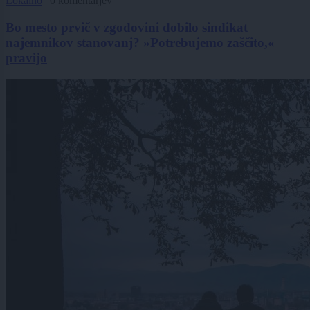
Lokalno
|
0 komentarjev
Bo mesto prvič v zgodovini dobilo sindikat
najemnikov stanovanj? »Potrebujemo zaščito,«
pravijo