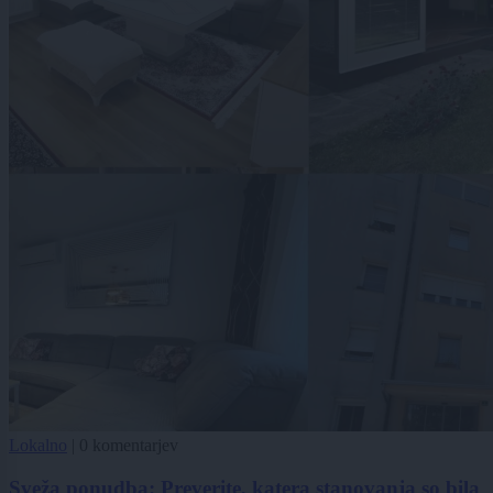
Lokalno
|
0 komentarjev
Sveža ponudba: Preverite, katera stanovanja so bila