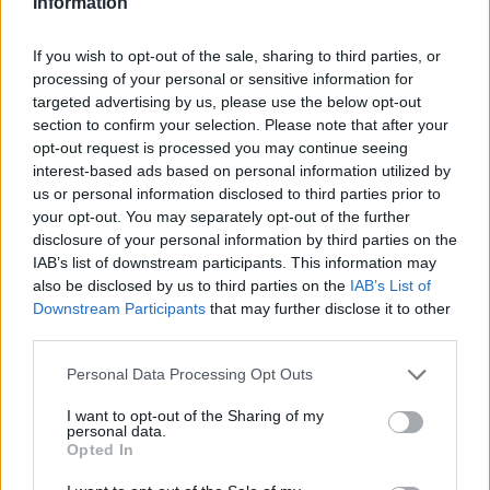
Information
5
6
If you wish to opt-out of the sale, sharing to third parties, or
7
processing of your personal or sensitive information for
targeted advertising by us, please use the below opt-out
section to confirm your selection. Please note that after your
Zadnje objavljeno
V živo
opt-out request is processed you may continue seeing
Slovenija
47 minut nazaj
interest-based ads based on personal information utilized by
us or personal information disclosed to third parties prior to
Vročina ne popušča: Temperature do 35 stopinj, izdano tudi opozorilo
your opt-out. You may separately opt-out of the further
disclosure of your personal information by third parties on the
Globalno
2 uri nazaj
IAB’s list of downstream participants. This information may
also be disclosed by us to third parties on the
IAB’s List of
Pot proti morju bo daljša: Na avtocestah zastoji in več prometnih nesreč
Prijavi se na cajtng
Downstream Participants
that may further disclose it to other
Kronika
3 ure nazaj
third parties.
Pogrešani mladoletnik iz Ljubljane je bil najden
Personal Data Processing Opt Outs
Scena
3 ure nazaj
I want to opt-out of the Sharing of my
personal data.
Opted In
Lunina energija odpira vrata spremembam: Katera znamenja danes čaka
pravi trenutek za veliki korak?