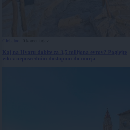
Globalno
|
0 komentarjev
Kaj na Hvaru dobite za 3,5 milijona evrov? Poglejte
vilo z neposrednim dostopom do morja