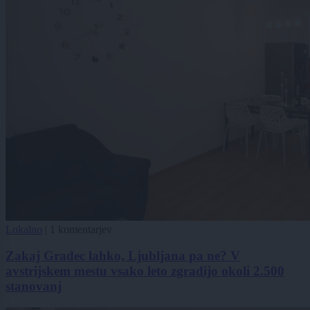
Lokalno
|
1 komentarjev
Zakaj Gradec lahko, Ljubljana pa ne? V
avstrijskem mestu vsako leto zgradijo okoli 2.500
stanovanj