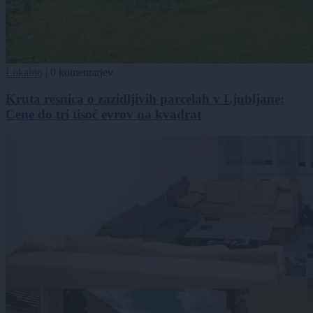
Lokalno
|
0 komentarjev
Kruta resnica o zazidljivih parcelah v Ljubljane:
Cene do tri tisoč evrov na kvadrat