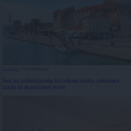
Globalno
|
0 komentarjev
Šok na priljubljenem hrvaškem otoku, položnice
zrasle za skoraj tisoč evrov