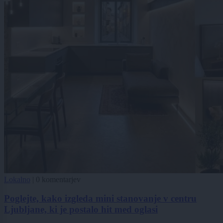
Lokalno
|
0 komentarjev
Poglejte, kako izgleda mini stanovanje v centru
Ljubljane, ki je postalo hit med oglasi