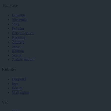
Tematike
Lokalno
Slovenija
Svet
Politika
Gospodarstvo
Kronika
Zdravje
Šport
Kultura
Scena
Zadnje novice
Rubrike
Dogodki
Igre
Forum
Mali oglasi
Več