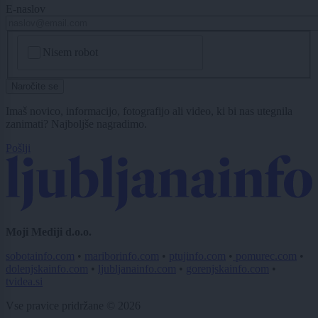
E-naslov
CAPTCHA
Nisem robot
Naročite se
Imaš novico, informacijo, fotografijo ali video, ki bi nas utegnila
zanimati? Najboljše nagradimo.
Pošlji
Moji Mediji d.o.o.
sobotainfo.com
•
mariborinfo.com
•
ptujinfo.com
•
pomurec.com
•
dolenjskainfo.com
•
ljubljanainfo.com
•
gorenjskainfo.com
•
tvidea.si
Vse pravice pridržane © 2026