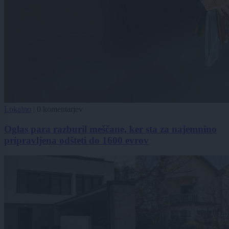
Lokalno
|
0 komentarjev
Oglas para razburil meščane, ker sta za najemnino
pripravljena odšteti do 1600 evrov