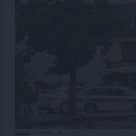
Kronika
|
0 komentarjev