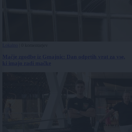
Lokalno
|
0 komentarjev
Mačje zgodbe iz Gmajnic: Dan odprtih vrat za vse,
ki imajo radi mačke