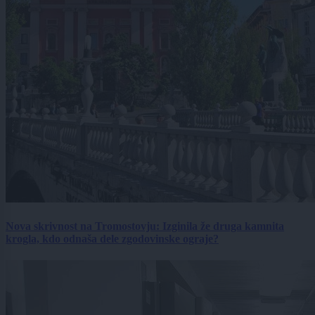
Nova skrivnost na Tromostovju: Izginila že druga kamnita
krogla, kdo odnaša dele zgodovinske ograje?