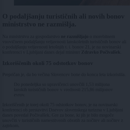
O podaljšanju turističnih ali novih bonov
ministrstvo ne razmišlja.
Na ministrstvu za gospodarstvo
ne razmišljajo
o morebitnem
vnovičnem podaljšanju veljavnosti lanskoletnih turističnih bonov ali
o podaljšanju veljavnosti letošnjih t. i. bonov 21, je na novinarski
konferenci v Ljubljani danes dejal minister
Zdravko Počivalšek
.
Izkoriščenih okoli 75 odstotkov bonov
Prepričan je, da bo večina Slovencev bone do konca leta izkoristila.
Do ponedeljka so upravičenci unovčili 1,53 milijona
lanskih turističnih bonov v vrednosti 215,86 milijonov
evrov.
Izkoriščenih je torej okoli 75 odstotkov bonov, je na novinarski
konferenci ob prestavitvi Dnevov slovenskega turizma v Ljubljani
danes povedal Počivalšek. Gre za bone, ki jih je bilo mogoče
unovčiti v turističnih namestitvenih obratih za nočitev ali nočitev z
zajtrkom.