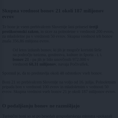
Skupna vrednost bonov 21 okoli 187 milijonov
evrov
Te bone je vsem prebivalcem Slovenije lani prinesel
tretji
protikoronski zakon
, in sicer za polnoletne v vrednosti 200 evrov,
za mladoletne pa v vrednosti 50 evrov. Skupna vrednost teh bonov
znaša 356,86 milijona evrov.
Od letos izdanih bonov, ki jih je mogoče koristiti širše
na področju turizma, gostinstva, kulture in športa - t. i.
bonov 21
- pa jih je bilo unovčenih 972.000 v
vrednosti
68,31 milijonov
, navaja Počivalšek.
Spomnil je, da to predstavlja okoli 48 odstotkov vseh bonov.
Boni 21 so prebivalcem Slovenije na voljo od 16. julija. Polnoletnim
pripada bon v vrednosti 100 evrov in mladoletnim v vednosti 50
evrov. Skupna vrednost vseh bonov 21 je okoli 187 milijonov evrov.
O podaljšanju bonov ne razmišljajo
Turistični boni so se po besedah gospodarskega ministra »pokazali