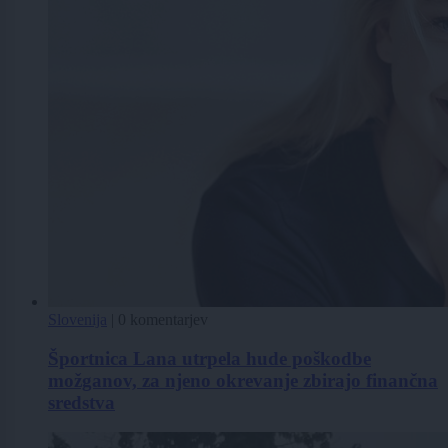
Slovenija
|
0 komentarjev
Športnica Lana utrpela hude poškodbe
možganov, za njeno okrevanje zbirajo finančna
sredstva