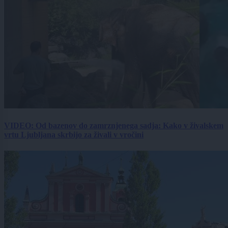
VIDEO: Od bazenov do zamrznjenega sadja: Kako v živalskem
vrtu Ljubljana skrbijo za živali v vročini