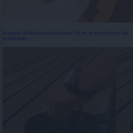
Kam sodi odslužena sončna krema? In ne, ne gre (nujno) v koš
za embalažo