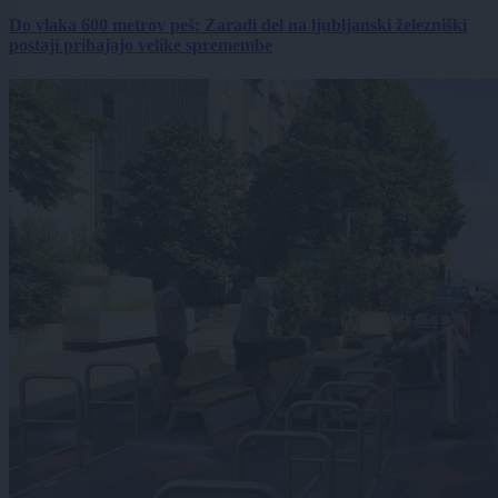
Do vlaka 600 metrov peš: Zaradi del na ljubljanski železniški
postaji prihajajo velike spremembe