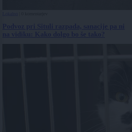
Lokalno
|
0 komentarjev
Podvoz pri Situli razpada, sanacije pa ni
na vidiku: Kako dolgo bo še tako?