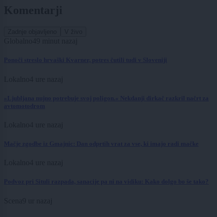
Komentarji
Zadnje objavljeno
V živo
Globalno
49 minut nazaj
Ponoči streslo hrvaški Kvarner, potres čutili tudi v Sloveniji
Lokalno
4 ure nazaj
»Ljubljana nujno potrebuje svoj poligon.« Nekdanji dirkač razkril načrt za
avtomotodrom
Lokalno
4 ure nazaj
Mačje zgodbe iz Gmajnic: Dan odprtih vrat za vse, ki imajo radi mačke
Lokalno
4 ure nazaj
Podvoz pri Situli razpada, sanacije pa ni na vidiku: Kako dolgo bo še tako?
Scena
9 ur nazaj