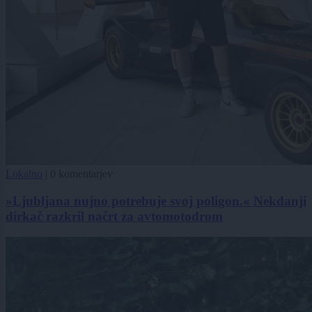
Lokalno
|
0 komentarjev
»Ljubljana nujno potrebuje svoj poligon.« Nekdanji
dirkač razkril načrt za avtomotodrom