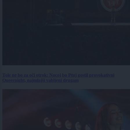
Tole ne bo za oči otrok: Nocoj bo Ptuj gostil provokativni
Queernight, najmlajši vabljeni drugam