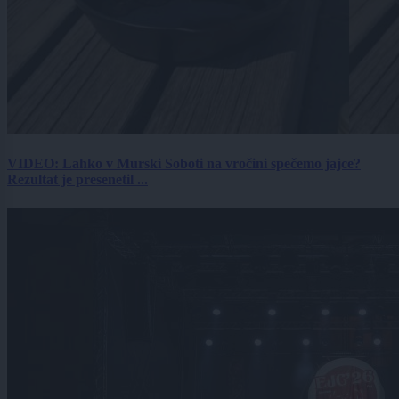
VIDEO: Lahko v Murski Soboti na vročini spečemo jajce?
Rezultat je presenetil ...