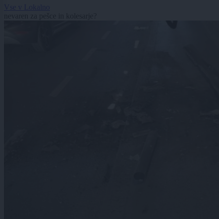
Vse v Lokalno
nevaren za pešce in kolesarje?