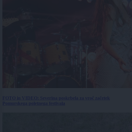
FOTO in VIDEO: Severina poskrbela za vroč začetek
Pomurskega poletnega festivala