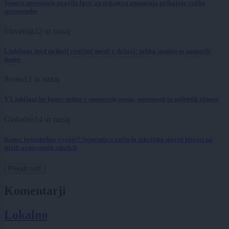
Venera spreminja pravila igre, za nekatera znamenja prihajajo velike
spremembe
Slovenija
12 ur nazaj
Ljubljana med najbolj vročimi mesti v državi: toliko stopinj so namerili
danes
Scena
12 ur nazaj
V Ljubljani bo konec tedna v znamenju ognja, umetnosti in poletnih ritmov
Globalno
14 ur nazaj
Konec brezskrbne vožnje? Septembra začnejo sekcijsko meriti hitrost na
štirih avtocestnih odsekih
Prikaži več
Komentarji
Lokalno