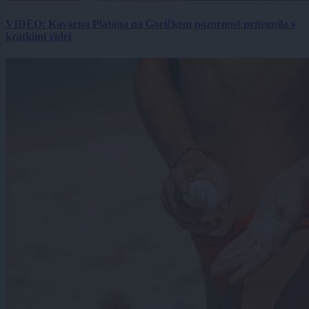
VIDEO: Kavarna Platana na Goričkem pozornost pritegnila s
kratkimi videi