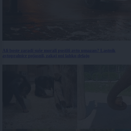
Ali boste zaradi suše morali pustiti avto umazan? Lastnik
avtopralnice pojasnil, zakaj oni lahko delajo