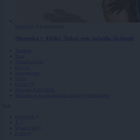
Intervjuji
|
0 komentarjev
Slovenka v Afriki: Tukaj sem začutila življenje
Turizem
Boni
Turistični boni
Bon 21
Koronavirus
Virus
Covid-19
Zdravko Počivalšek
Ministrstvo za gospodarski razvoj in tehnologijo
Deli
Facebook
X
WhatsApp
Pošlji