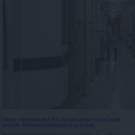
Alarm v ljubljanskem UKC: Zaradi vročine vse več hudih
poškodb, helikopterji pristajajo en za drugim