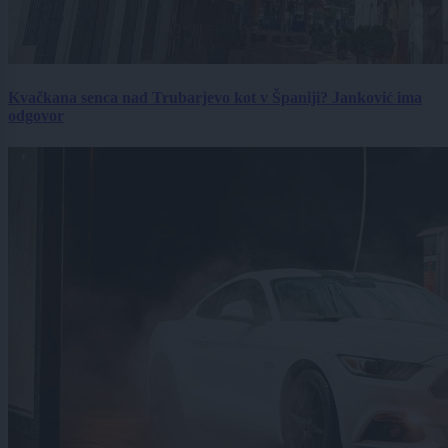
Kvačkana senca nad Trubarjevo kot v Španiji? Janković ima
odgovor