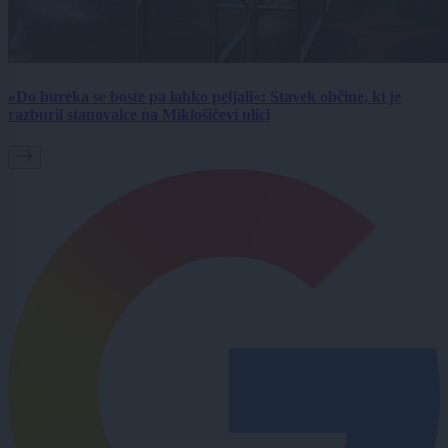
»Do bureka se boste pa lahko peljali«: Stavek občine, ki je
razburil stanovalce na Miklošičevi ulici