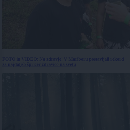
FOTO in VIDEO: Na zdravje! V Mariboru postavljali rekord
za najdaljšo špricer zdravico na svetu