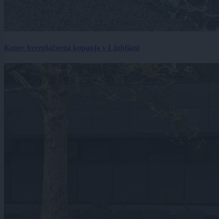
Konec brezplačnega kopanja v Ljubljani