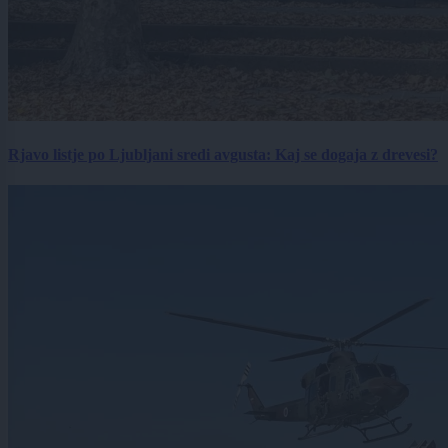
Rjavo listje po Ljubljani sredi avgusta: Kaj se dogaja z drevesi?