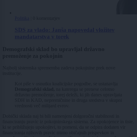
Politika
|
0 komentarjev
SDS za vlado: Janša napovedal vložitev
mandatarstva v torek
Demografski sklad bo upravljal državno
premoženje za pokojnin
Najbolj sistemska sprememba zadeva pokojnine prek nove
institucije.
Kot piše v osnutku koalicijske pogodbe, se ustanavlja
Demografski sklad,
na katerega se prenese celotno
državno premoženje, torej deleži, ki jih danes upravljata
SDH in KAD, nepremičnine in druga sredstva v skupni
vrednosti več milijard evrov.
Dobički sklada naj bi bili namenjeni dolgoročni stabilnosti in
financiranju pravic iz pokojninskega sistema. Za upokojence in tiste,
ki se približujejo upokojitvi, to pomeni, da se odpira dodaten vir
financiranja njihovih pravic mimo običajnih prispevkov in