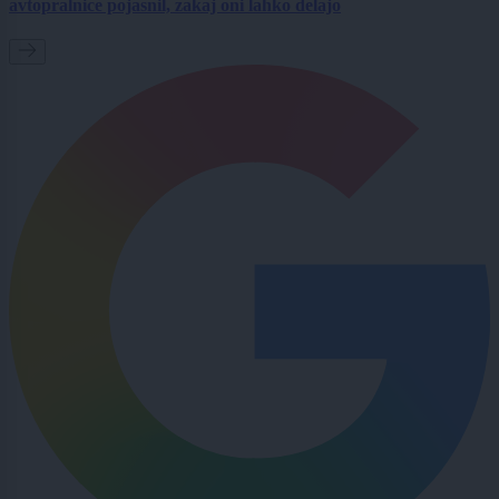
avtopralnice pojasnil, zakaj oni lahko delajo