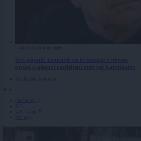
Lokalno
|
0 komentarjev
Vox populi: Janković ne bi zmagal v prvem
krogu – glasovi razdeljeni med več kandidatov
Koalicijska pogodba
Deli
Facebook
X
WhatsApp
Pošlji