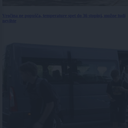
Vročina ne popušča, temperature spet do 36 stopinj, možne tudi
nevihte