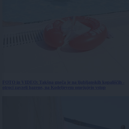
FOTO in VIDEO: Takšna gneča je na ljubljanskih kopališčih -
otroci zavzeli bazene, na Kodeljevem omejujejo vstop