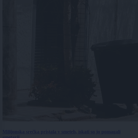
Milijonska srečka pristala v smeteh, iskati so jo pomagali
smetarji