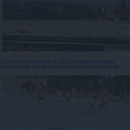
Vročina terja svoj davek: V UKC Ljubljana porast hudo
poškodovanih, letos že več kot 420 pristankov helikopterjev