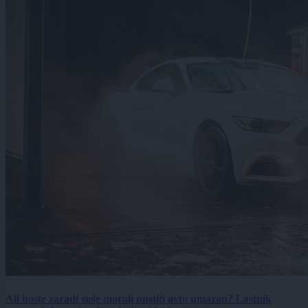
Ali boste zaradi suše morali pustiti avto umazan? Lastnik