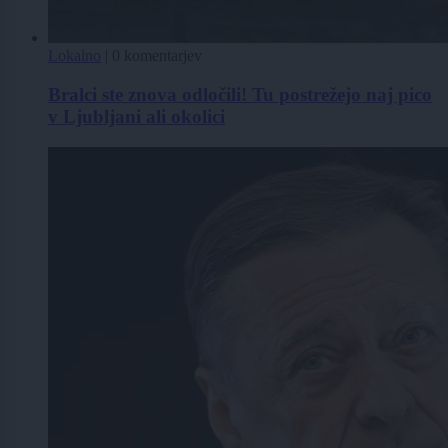
Lokalno
|
0 komentarjev
Bralci ste znova odločili! Tu postrežejo naj pico
v Ljubljani ali okolici