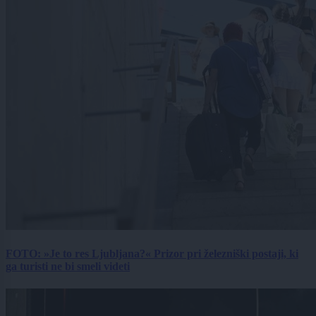
FOTO: »Je to res Ljubljana?« Prizor pri železniški postaji, ki
ga turisti ne bi smeli videti