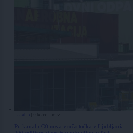
Lokalno
|
0 komentarjev
Po kanalu C0 nova vroča točka v Ljubljani:
200-milijonski projekt odpadkov v fazi