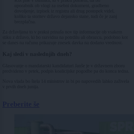
Kot piše v osnutku, to v praksi pomeni, da bo
uporabnik ob vlogi za osebni dokument, gradbeno
dovoljenje, izpisek iz registra ali drug postopek videl,
koliko ta storitev državo dejansko stane, tudi če je zanj
brezplačna.
Za državljana to v praksi prinaša nov tip informacije ob vsakem
stiku z državo, ki bo razvidna na potrdilu ali obrazcu, podobno kot
se danes na računu prikazuje znesek davka na dodano vrednost.
Kaj sledi v naslednjih dneh?
Glasovanje o mandatarski kandidaturi Janše je v državnem zboru
predvideno v petek, podpis koalicijske pogodbe pa do konca tedna.
Nova vlada bo štela 14 ministrov in bi po napovedih lahko zaživela
v prvih dneh junija.
Preberite še