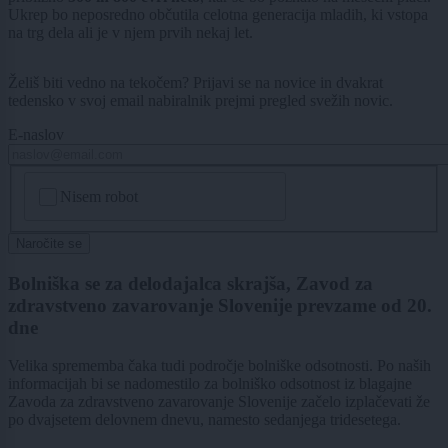
Ukrep bo neposredno občutila celotna generacija mladih, ki vstopa
na trg dela ali je v njem prvih nekaj let.
Želiš biti vedno na tekočem? Prijavi se na novice in dvakrat
tedensko v svoj email nabiralnik prejmi pregled svežih novic.
E-naslov
CAPTCHA
Nisem robot
Naročite se
Bolniška se za delodajalca skrajša, Zavod za
zdravstveno zavarovanje Slovenije prevzame od 20.
dne
Velika sprememba čaka tudi področje bolniške odsotnosti. Po naših
informacijah bi se nadomestilo za bolniško odsotnost iz blagajne
Zavoda za zdravstveno zavarovanje Slovenije začelo izplačevati že
po dvajsetem delovnem dnevu, namesto sedanjega tridesetega.