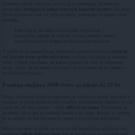
Verjetno najbolj odmevna novost za povprečnega Slovenca je
predvideni
brezplačni paket osnovnih bančnih storitev.
Do njega
bi bil upravičen vsak, ki prejema plačo, pokojnino ali druge redne
dohodke.
Paket naj bi po naših informacijah vključeval
brezplačno odprtje in vodenje računa, debetno kartico
in pet brezplačnih dvigov na bankomatih mesečno.
V praksi to za povprečnega uporabnika pomeni od nekaj
deset do
več kot sto evrov prihranka letno,
odvisno od banke in trenutne
tarife. Odprto vprašanje, na katero osnutek za zdaj ne odgovarja
jasno, ostaja, ali bo ukrep obvezujoč za vse banke ali bo razliko v
stroških kril proračun.
Posebna olajšava 3000 evrov za mlade do 29 let
Druga konkretna finančna ugodnost se nanaša na mlade. Kot piše v
osnutku, je predvidena uvedba posebne dohodninske olajšave za vse
osebe do 29. leta starosti v višini
3000 evrov letno.
Pomembno je
razumeti, da ne gre za znižanje davka v tej višini, temveč za znesek,
ki se odšteje od davčne osnove, preden se izračuna dohodnina.
Mladi zaposleni bi glede na svoj davčni razred letno prihranil med
približno
500 in 800 evri neto
, kar se bo poznalo na mesečni plači.