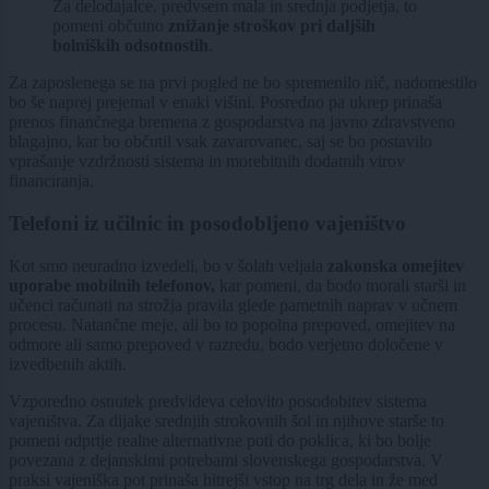
Za delodajalce, predvsem mala in srednja podjetja, to
pomeni občutno
znižanje stroškov pri daljših
bolniških odsotnostih
.
Za zaposlenega se na prvi pogled ne bo spremenilo nič, nadomestilo
bo še naprej prejemal v enaki višini. Posredno pa ukrep prinaša
prenos finančnega bremena z gospodarstva na javno zdravstveno
blagajno, kar bo občutil vsak zavarovanec, saj se bo postavilo
vprašanje vzdržnosti sistema in morebitnih dodatnih virov
financiranja.
Telefoni iz učilnic in posodobljeno vajeništvo
Kot smo neuradno izvedeli, bo v šolah veljala
zakonska omejitev
uporabe mobilnih telefonov,
kar pomeni, da bodo morali starši in
učenci računati na strožja pravila glede pametnih naprav v učnem
procesu. Natančne meje, ali bo to popolna prepoved, omejitev na
odmore ali samo prepoved v razredu, bodo verjetno določene v
izvedbenih aktih.
Vzporedno osnutek predvideva celovito posodobitev sistema
vajeništva. Za dijake srednjih strokovnih šol in njihove starše to
pomeni odprtje realne alternativne poti do poklica, ki bo bolje
povezana z dejanskimi potrebami slovenskega gospodarstva. V
praksi vajeniška pot prinaša hitrejši vstop na trg dela in že med