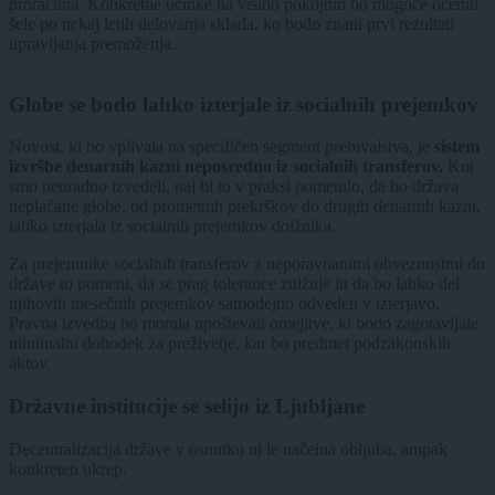
proračuna. Konkretne učinke na višino pokojnin bo mogoče oceniti
šele po nekaj letih delovanja sklada, ko bodo znani prvi rezultati
upravljanja premoženja.
Globe se bodo lahko izterjale iz socialnih prejemkov
Novost, ki bo vplivala na specifičen segment prebivalstva, je
sistem
izvršbe denarnih kazni neposredno iz socialnih transferov.
Kot
smo neuradno izvedeli, naj bi to v praksi pomenilo, da bo država
neplačane globe, od prometnih prekrškov do drugih denarnih kazni,
lahko izterjala iz socialnih prejemkov dolžnika.
Za prejemnike socialnih transferov z neporavnanimi obveznostmi do
države to pomeni, da se prag tolerance znižuje in da bo lahko del
njihovih mesečnih prejemkov samodejno odveden v izterjavo.
Pravna izvedba bo morala upoštevati omejitve, ki bodo zagotavljale
minimalni dohodek za preživetje, kar bo predmet podzakonskih
aktov.
Državne institucije se selijo iz Ljubljane
Decentralizacija države v osnutku ni le načelna obljuba, ampak
konkreten ukrep.