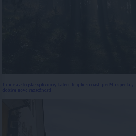
Umor avstrijske vplivnice, katere truplo so našli pri Majšperku,
dobiva nove razsežnosti