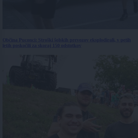
Občina Puconci: Stroški šolskih prevozov eksplodirali, v petih
letih poskočili za skoraj 150 odstotkov