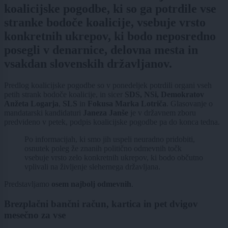
koalicijske pogodbe, ki so ga potrdile vse
stranke bodoče koalicije, vsebuje vrsto
konkretnih ukrepov, ki bodo neposredno
posegli v denarnice, delovna mesta in
vsakdan slovenskih državljanov.
Predlog koalicijske pogodbe so v ponedeljek potrdili organi vseh
petih strank bodoče koalicije, in sicer
SDS, NSi, Demokratov
Anžeta Logarja
,
SLS
in
Fokusa Marka Lotriča
. Glasovanje o
mandatarski kandidaturi
Janeza Janše
je v državnem zboru
predvideno v petek, podpis koalicijske pogodbe pa do konca tedna.
Po informacijah, ki smo jih uspeli neuradno pridobiti,
osnutek poleg že znanih politično odmevnih točk
vsebuje vrsto zelo konkretnih ukrepov, ki bodo občutno
vplivali na življenje slehernega državljana.
Predstavljamo
osem najbolj odmevnih
.
Brezplačni bančni račun, kartica in pet dvigov
mesečno za vse