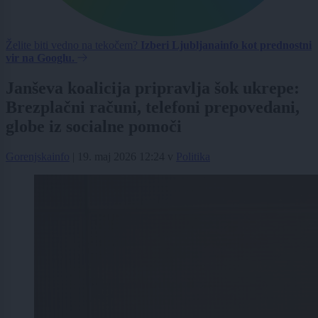
Želite biti vedno na tekočem?
Izberi Ljubljanainfo kot prednostni
vir na Googlu.
Janševa koalicija pripravlja šok ukrepe:
Brezplačni računi, telefoni prepovedani,
globe iz socialne pomoči
Gorenjskainfo
|
19. maj 2026 12:24
v
Politika