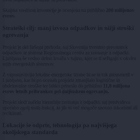
Skupna vrednost investicije je ocenjena na približno
200 milijonov
evrov.
Strateški cilj: manj izvoza odpadkov in nižji stroški
ogrevanja
Projekt je del širšega prehoda, saj Slovenija trenutno preostanek
odpadkov iz sistema Regionalnega centra za ravnanje z odpadki
Ljubljana še vedno delno izvaža v tujino, kjer se ti sežigajo v okviru
tujih energetskih sistemov.
Z vzpostavitvijo lokalne energetske izrabe bi se ta tok preusmeril v
Ljubljano, kar bi po ocenah projekta zmanjšalo logistične in
obdelovalne stroške ter lahko prineslo do približno
11,8 milijona
evrov letnih prihrankov pri daljinskem ogrevanju.
Projekt sledi načelu hierarhije ravnanja z odpadki, saj predvideva
uporabo zgolj tistih frakcij, ki jih ni več mogoče snovno izkoristiti ali
reciklirati.
Lokacije še odprte, tehnologija pa najvišjega
okoljskega standarda