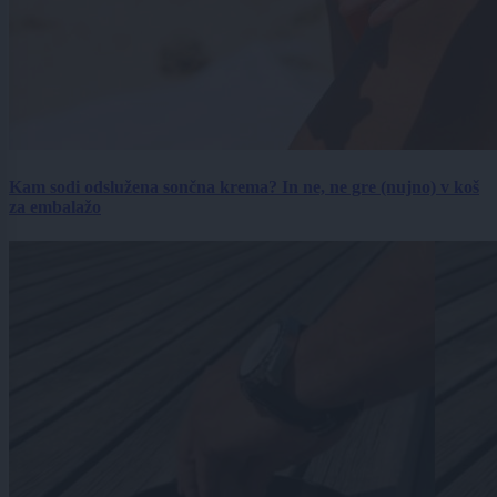
Kam sodi odslužena sončna krema? In ne, ne gre (nujno) v koš
za embalažo