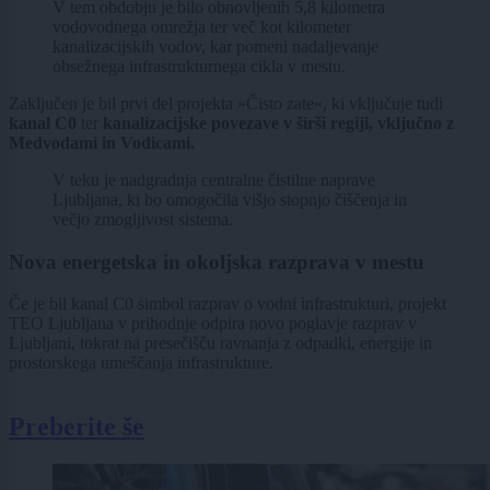
V tem obdobju je bilo obnovljenih 5,8 kilometra
vodovodnega omrežja ter več kot kilometer
kanalizacijskih vodov, kar pomeni nadaljevanje
obsežnega infrastrukturnega cikla v mestu.
Zaključen je bil prvi del projekta »Čisto zate«, ki vključuje tudi
kanal C0
ter
kanalizacijske povezave v širši regiji, vključno z
Medvodami in Vodicami.
V teku je nadgradnja centralne čistilne naprave
Ljubljana, ki bo omogočila višjo stopnjo čiščenja in
večjo zmogljivost sistema.
Nova energetska in okoljska razprava v mestu
Če je bil kanal C0 simbol razprav o vodni infrastrukturi, projekt
TEO Ljubljana v prihodnje odpira novo poglavje razprav v
Ljubljani, tokrat na presečišču ravnanja z odpadki, energije in
prostorskega umeščanja infrastrukture.
Preberite še