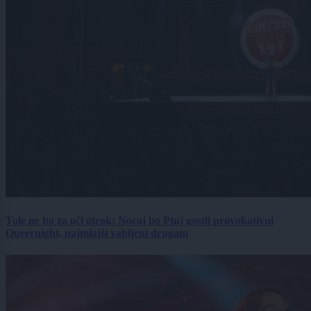
Tole ne bo za oči otrok: Nocoj bo Ptuj gostil provokativni
Queernight, najmlajši vabljeni drugam