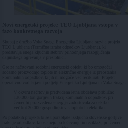
Novi energetski projekt: TEO Ljubljana vstopa v
fazo konkretnega razvoja
Skupaj z družbo Voka Snaga Energetika Ljubljana razvija projekt
TEO Ljubljana (Termična izraba odpadkov Ljubljana), ki
predstavlja enega ključnih stebrov prihodnjega razogljičenja
daljinskega ogrevanja v prestolnici.
Gre za načrtovani sodobni energetski objekt, ki bo omogočal
sočasno proizvodnjo toplote in električne energije iz preostanka
komunalnih odpadkov, ki jih ni mogoče več reciklirati. Projekt
operativno vodita javni podjetji Energetika Ljubljana in Voka Snaga.
V okviru načrtov je predvidena letna obdelava približno
130.000 ton gorljivih frakcij komunalnih odpadkov, pri
čemer bi proizvedena energija zadostovala za oskrbo
več kot 20.000 gospodinjstev s toploto in elektriko.
Po podatkih projekta bi se uporabljale izključno slovenske gorljive
frakcije odpadkov, ki ostanejo po ločevanju in reciklaži, pri čemer
uvoz odpadkov iz tujine ni predviden.