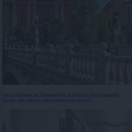
Nova skrivnost na Tromostovju: Izginila že druga kamnita
krogla, kdo odnaša dele zgodovinske ograje?