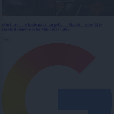
»Do bureka se boste pa lahko peljali«: Stavek občine, ki je
razburil stanovalce na Miklošičevi ulici