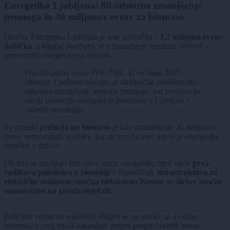
Energetika Ljubljana: 80-odstotno zmanjšanje
premoga in 30 milijonov evrov za biomaso
Družba Energetika Ljubljana je leto zaključila z
1,7 milijona evrov
dobička
, a ključni poudarek ni v finančnem rezultatu, temveč v
spremembi energetskega sistema.
Plinsko-parna enota PPE-TOL, ki od maja 2025
obratuje v polnem obsegu, je omogočila približno 80-
odstotno zmanjšanje uporabe premoga, kar predstavlja
enega največjih energetskih premikov v Ljubljani v
zadnjih desetletjih.
Za projekt
prehoda na biomaso
je bilo pridobljenih 30 milijonov
evrov nepovratnih sredstev, kar ga uvršča med največje energetske
projekte v državi.
Ob tem se razvijajo tudi nove smeri energetike, med njimi
prva
vodikova polnilnica v Sloveniji
v Stanežičah,
infrastruktura za
električne avtobuse, sončna elektrarna Koseze
ter
širitev sončne
samooskrbe na javnih objektih.
Želiš biti vedno na tekočem? Prijavi se na novice in dvakrat
tedensko v svoj email nabiralnik prejmi pregled svežih novic.