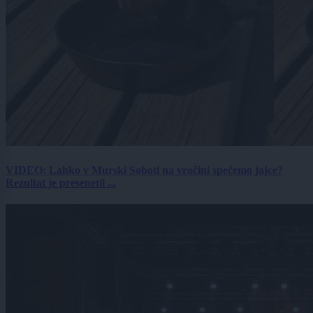
VIDEO: Lahko v Murski Soboti na vročini spečemo jajce?
Rezultat je presenetil ...