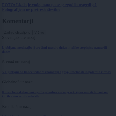
FOTO: Iskala je vodo, nato pa se je zgodila tragedija?
Fotografije srne pretresle številne
Komentarji
Zadnje objavljeno
V živo
Slovenija
3 ure nazaj
Ljubljana med najbolj vročimi mesti v državi: toliko stopinj so namerili
danes
Scena
4 ure nazaj
V Ljubljani bo konec tedna v znamenju ognja, umetnosti in poletnih ritmov
Globalno
5 ur nazaj
Konec brezskrbne vožnje? Septembra začnejo sekcijsko meriti hitrost na
štirih avtocestnih odsekih
Kronika
5 ur nazaj