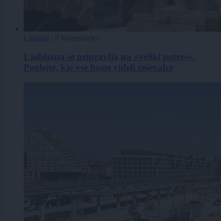
Lokalno
|
0 komentarjev
Ljubljana se pripravlja na »veliki potres«:
Poglejte, kje vse boste videli reševalce