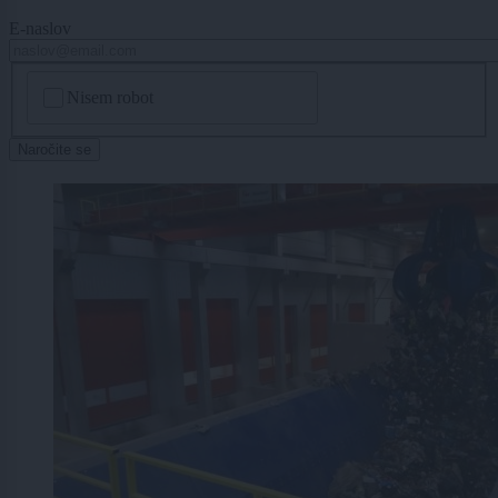
E-naslov
CAPTCHA
Nisem robot
Naročite se