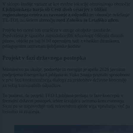
V sklopu študije variant se kot možne lokacije obravnavajo območje
Ljubljanskega barja ob Cesti dveh cesarjev v bližini
regionalnega centra za ravnanje z odpadki
ter območje nekdanje
TE-TOL na širšem območju
med Zaloško in Letališko ulico.
Projekt bo moral biti umeščen v stroge okoljske standarde.
Predvidena je uporaba najsodobnejših tehnologij čiščenja dimnih
plinov, objekt pa naj bi bil opremljen tudi z visokim dimnikom,
prilagojenim razmeram ljubljanske kotline.
Projekt v fazi državnega postopka
Ministrstvo za okolje, podnebje in energijo je aprila 2026 javnima
podjetjema Energetika Ljubljana in Voka Snaga priznalo sposobnost
v prvi fazi konkurenčnega dialoga za pridobitev državne koncesije
za sežig komunalnih odpadkov.
To pomeni, da projekt TEO Ljubljana prehaja iz faze koncepta v
formalni državni postopek izbire izvajalca oziroma koncesionarja.
Sicer pa se napoveduje tudi referendum glede tega vprašanja, več pa
trenutno ni znanega.