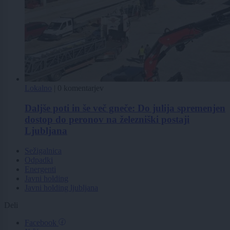
Lokalno
|
0 komentarjev
Daljše poti in še več gneče: Do julija spremenjen
dostop do peronov na železniški postaji
Ljubljana
Sežigalnica
Odpadki
Energenti
Javni holding
Javni holding ljubljana
Deli
Facebook