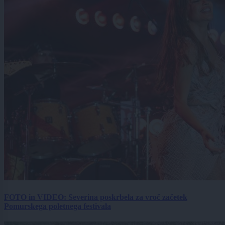
FOTO in VIDEO: Severina poskrbela za vroč začetek
Pomurskega poletnega festivala