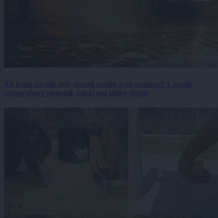
Ali boste zaradi suše morali pustiti avto umazan? Lastnik
avtopralnice pojasnil, zakaj oni lahko delajo