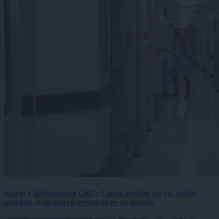
Alarm v ljubljanskem UKC: Zaradi vročine vse več hudih
poškodb, helikopterji pristajajo en za drugim