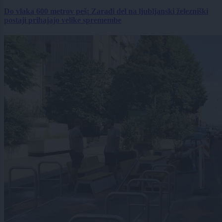
Do vlaka 600 metrov peš: Zaradi del na ljubljanski železniški
postaji prihajajo velike spremembe