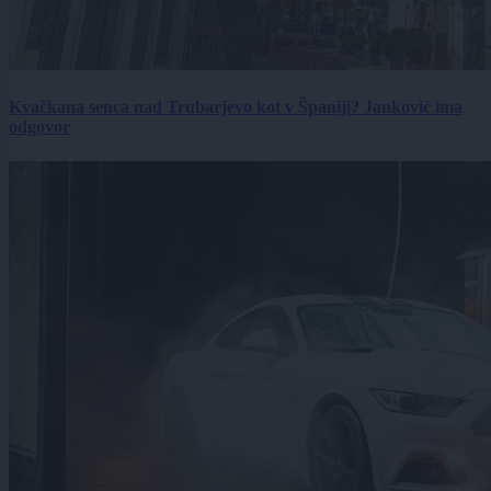
Kvačkana senca nad Trubarjevo kot v Španiji? Janković ima
odgovor