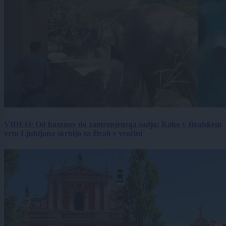
VIDEO: Od bazenov do zamrznjenega sadja: Kako v živalskem
vrtu Ljubljana skrbijo za živali v vročini