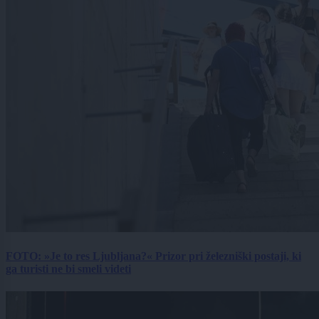
FOTO: »Je to res Ljubljana?« Prizor pri železniški postaji, ki
ga turisti ne bi smeli videti