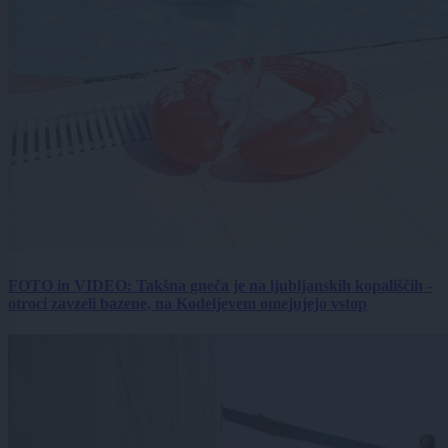
FOTO in VIDEO: Takšna gneča je na ljubljanskih kopališčih -
otroci zavzeli bazene, na Kodeljevem omejujejo vstop