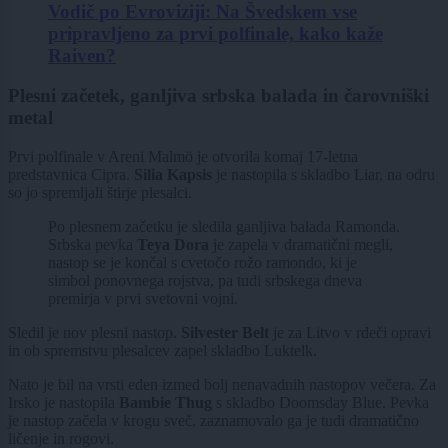
Vodič po Evroviziji: Na Švedskem vse
pripravljeno za prvi polfinale, kako kaže
Raiven?
Plesni začetek, ganljiva srbska balada in čarovniški
metal
Prvi polfinale v Areni Malmö je otvorila komaj 17-letna
predstavnica Cipra.
Silia Kapsis
je nastopila s skladbo Liar, na odru
so jo spremljali štirje plesalci.
Po plesnem začetku je sledila ganljiva balada Ramonda.
Srbska pevka
Teya Dora
je zapela v dramatični megli,
nastop se je končal s cvetočo rožo ramondo, ki je
simbol ponovnega rojstva, pa tudi srbskega dneva
premirja v prvi svetovni vojni.
Sledil je nov plesni nastop.
Silvester Belt
je za Litvo v rdeči opravi
in ob spremstvu plesalcev zapel skladbo Luktelk.
Nato je bil na vrsti eden izmed bolj nenavadnih nastopov večera. Za
Irsko je nastopila
Bambie Thug
s skladbo Doomsday Blue. Pevka
je nastop začela v krogu sveč, zaznamovalo ga je tudi dramatično
ličenje in rogovi.