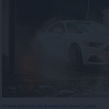
Ali boste zaradi suše morali pustiti avto umazan? Lastnik