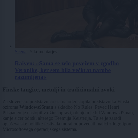
Scena
|
5 komentarjev
Raiven: »Sama se zelo povežem v zgodbo
Veronike, ker sem bila večkrat narobe
razumljena«
Finske tangice, metulji in tradicionalni zvoki
Za slovensko predstavnico sta na oder stopila predstavnika Finske
oziroma
Windows95man
s skladbo No Rules. Pevec Henri
Piispanen je nastopil v džins opravi, ob njem je bil Windows95man,
kar je sicer odrski alterego Teemuja Keisterija. Ta se je zaradi
oglaševalske politike festivala moral odpovedati majici z logotipom
Microsoftovega operacijskega sistema.