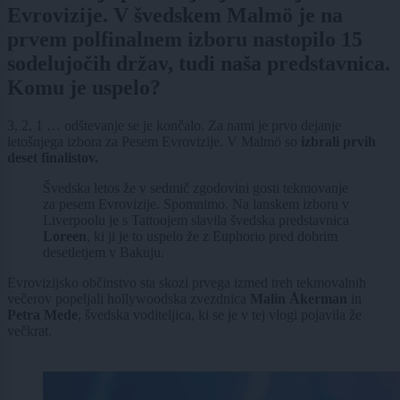
Evrovizije. V švedskem Malmö je na
prvem polfinalnem izboru nastopilo 15
sodelujočih držav, tudi naša predstavnica.
Komu je uspelo?
3, 2, 1 … odštevanje se je končalo. Za nami je prvo dejanje
letošnjega izbora za Pesem Evrovizije. V Malmö so
izbrali prvih
deset finalistov.
Švedska letos že v sedmič zgodovini gosti tekmovanje
za pesem Evrovizije. Spomnimo. Na lanskem izboru v
Liverpoolu je s Tattoojem slavila švedska predstavnica
Loreen
, ki ji je to uspelo že z Euphorio pred dobrim
desetletjem v Bakuju.
Evrovizijsko občinstvo sta skozi prvega izmed treh tekmovalnih
večerov popeljali hollywoodska zvezdnica
Malin Åkerman
in
Petra Mede
, švedska voditeljica, ki se je v tej vlogi pojavila že
večkrat.