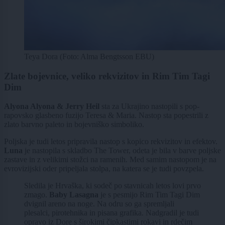
Teya Dora (Foto: Alma Bengtsson EBU)
Zlate bojevnice, veliko rekvizitov in Rim Tim Tagi
Dim
Alyona Alyona & Jerry Heil
sta za Ukrajino nastopili s pop-
rapovsko glasbeno fuzijo Teresa & Maria. Nastop sta popestrili z
zlato barvno paleto in bojevniško simboliko.
Poljska je tudi letos pripravila nastop s kopico rekvizitov in efektov.
Luna
je nastopila s skladbo The Tower, odeta je bila v barve poljske
zastave in z velikimi stožci na ramenih. Med samim nastopom je na
evrovizijski oder pripeljala stolpa, na katera se je tudi povzpela.
Sledila je Hrvaška, ki sodeč po stavnicah letos lovi prvo
zmago.
Baby Lasagna
je s pesmijo Rim Tim Tagi Dim
dvignil areno na noge. Na odru so ga spremljali
plesalci, pirotehnika in pisana grafika. Nadgradil je tudi
opravo iz Dore s širokimi čipkastimi rokavi in rdečim