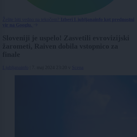
Želite biti vedno na tekočem?
Izberi Ljubljanainfo kot prednostni
vir na Googlu.
Sloveniji je uspelo! Zasvetili evrovizijski
žarometi, Raiven dobila vstopnico za
finale
Ljubljanainfo
|
7. maj 2024 23:20
v
Scena