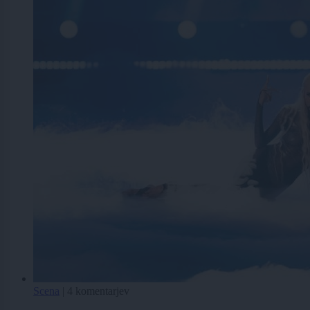
Scena
|
4 komentarjev