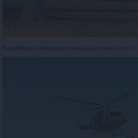
Rjavo listje po Ljubljani sredi avgusta: Kaj se dogaja z drevesi?