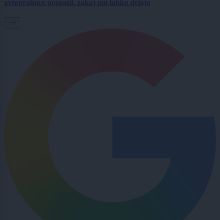
avtopralnice pojasnil, zakaj oni lahko delajo