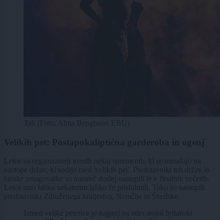
Tali (Foto: Alma Bengtsson EBU)
Velikih pet: Postapokaliptična garderoba in ogenj
Letos so organizatorji uvedli nekaj sprememb, ki se nanašajo na
nastope držav, ki sodijo med 'velikih pet'. Predstavniki teh držav in
lanske zmagovalke so namreč doslej nastopili le v finalnih večerih.
Letos smo lahko nekaterim lahko že prisluhnili. Tako so nastopili
predstavniki Združenega kraljestva, Nemčije in Švedske.
Izmed velike peterice je najprej na oder stopil britanski