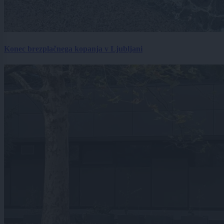
Konec brezplačnega kopanja v Ljubljani