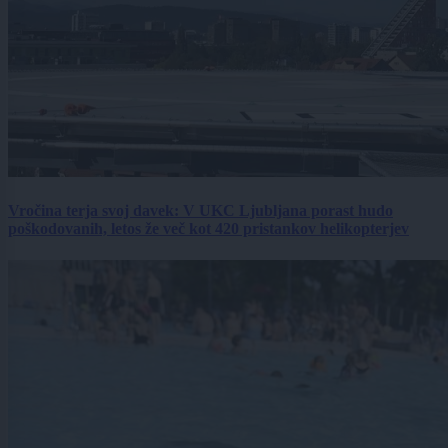
Vročina terja svoj davek: V UKC Ljubljana porast hudo
poškodovanih, letos že več kot 420 pristankov helikopterjev