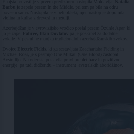
Enajsta po vrsti je v prvem predizboru nastopila Moldavija.
Natalia
Barbu
je zapela pesem In the Middle, pri tem pa bila na odru
povsem sama. Nastopila je v beli obleki, njen nastop je dopolnila
violina in kulisa z drevesi in metulji.
Azerbajdžan je v evrovizijsko vročico poslal pesem Özünlə Apar, ki
jo je zapel
Fahree, Ilkin Dovlatov
pa je poskrbel za dodatne
vokale. V pesmi ne manjka tradicionalnih azerbajdžanskih zvokov.
Dvojec
Electric Fields
, ki ga sestavljata Zaachariaha Fielding in
Michael Ross, je s pesmijo One Milkali (One Blood) zastopal
Avstralijo. Na oder sta postavila pravi preplet barv in pozitivne
energije, pa tudi didžeridu – instrument avstralskih aboridžinov.