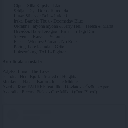
Ciper: Silia Kapsis – Liar
Srbija: Teya Dora - Ramonda
Litva: Silvester Belt – Luktelk
Irska: Bambie Thug - Doomsday Blue
Ukrajina: alyona alyona & Jerry Heil - Teresa & Maria
Hrvaška: Baby Lasagna - Rim Tim Tagi Dim
Slovenija: Raiven - Veronika
Finska: Windows95man - No Rules!
Portugalska: iolanda – Grito
Luksemburg: TALI - Fighter
Brez finala so ostale:
Poljska: Luna - The Tower
Islandija: Hera Björk - Scared of Heights
Moldavija: Natalia Barbu - In The Middle
Azerbajdžan: FAHREE feat. Ilkin Dovlatov - Özünlə Apar
Avstralija: Electric Fields - One Milkali (One Blood)