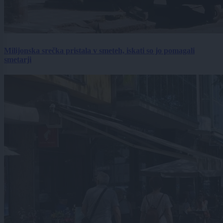
Milijonska srečka pristala v smeteh, iskati so jo pomagali
smetarji