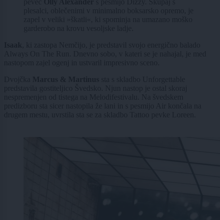
pevec
Olly Alexander
s pesmijo Dizzy. Skupaj s
plesalci, oblečenimi v minimalno boksarsko opremo, je
zapel v veliki »škatli«, ki spominja na umazano moško
garderobo na krovu vesoljske ladje.
Isaak
, ki zastopa Nemčijo, je predstavil svojo energično balado
Always On The Run. Dnevno sobo, v kateri se je nahajal, je med
nastopom zajel ogenj in ustvaril impresivno sceno.
Dvojčka
Marcus & Martinus
sta s skladbo Unforgettable
predstavila gostiteljico Švedsko. Njun nastop je ostal skoraj
nespremenjen od tistega na Melodifestivalu. Na švedskem
predizboru sta sicer nastopila že lani in s pesmijo Air končala na
drugem mestu, uvrstila sta se za skladbo Tattoo pevke Loreen.