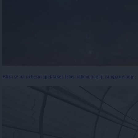
Bliža se na nebesni spektakel, letos odlični pogoji za opazovanje