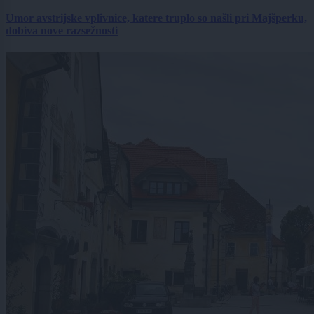
Umor avstrijske vplivnice, katere truplo so našli pri Majšperku,
dobiva nove razsežnosti