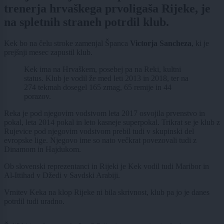
trenerja hrvaškega prvoligaša Rijeke, je
na spletnih straneh potrdil klub.
Kek bo na čelu stroke zamenjal Španca
Victorja Sancheza
, ki je
prejšnji mesec zapustil klub.
Kek ima na Hrvaškem, posebej pa na Reki, kultni
status. Klub je vodil že med leti 2013 in 2018, ter na
274 tekmah dosegel 165 zmag, 65 remije in 44
porazov.
Reka je pod njegovim vodstvom leta 2017 osvojila prvenstvo in
pokal, leta 2014 pokal in leto kasneje superpokal. Trikrat se je klub z
Rujevice pod njegovim vodstvom prebil tudi v skupinski del
evropske lige. Njegovo ime so nato večkrat povezovali tudi z
Dinamom in Hajdukom.
Ob slovenski reprezentanci in Rijeki je Kek vodil tudi Maribor in
Al-Ittihad v Džedi v Savdski Arabiji.
Vrnitev Keka na klop Rijeke ni bila skrivnost, klub pa jo je danes
potrdil tudi uradno.