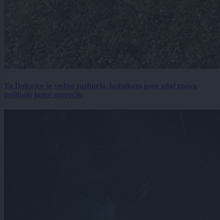
To Dolenjce še vedno razburja, lastnikom psov zdaj znova
pošiljajo jasno sporočilo