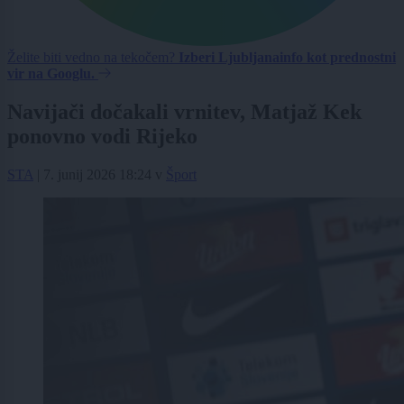
Želite biti vedno na tekočem?
Izberi Ljubljanainfo kot prednostni
vir na Googlu.
Navijači dočakali vrnitev, Matjaž Kek
ponovno vodi Rijeko
STA
|
7. junij 2026 18:24
v
Šport