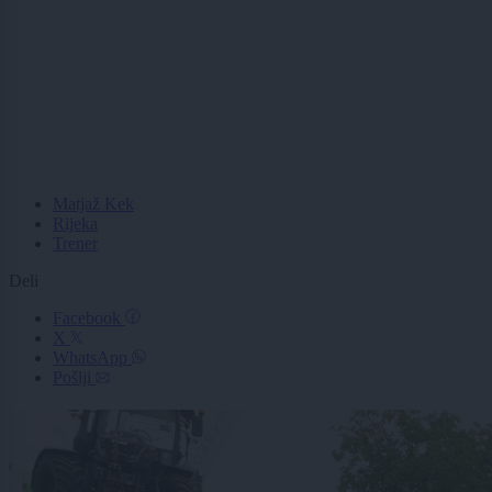
Matjaž Kek
Rijeka
Trener
Deli
Facebook
X
WhatsApp
Pošlji