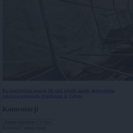
Po uničujočem neurju jih niso pustili samih, dobrodelna
zakonca pomagala družinama iz Zaloga
Komentarji
Zadnje objavljeno
V živo
Kronika
37 minut nazaj