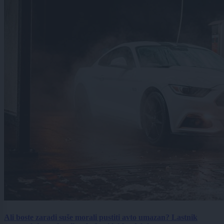
Ali boste zaradi suše morali pustiti avto umazan? Lastnik