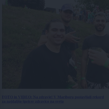
FOTO in VIDEO: Na zdravje! V Mariboru postavljali rekord
za najdaljšo špricer zdravico na svetu