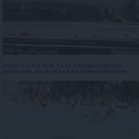
Vročina terja svoj davek: V UKC Ljubljana porast hudo
poškodovanih, letos že več kot 420 pristankov helikopterjev