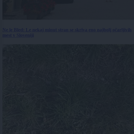
Ne le Bled: Le nekaj minut stran se skriva eno najbolj očarljivih
mest v Sloveniji