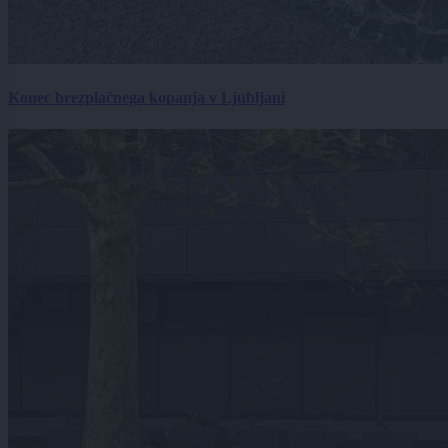
Konec brezplačnega kopanja v Ljubljani