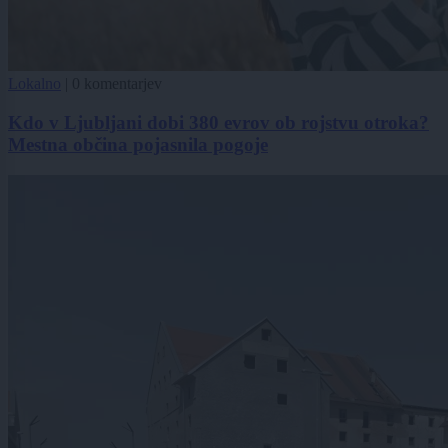
Lokalno
|
0 komentarjev
Kdo v Ljubljani dobi 380 evrov ob rojstvu otroka?
Mestna občina pojasnila pogoje