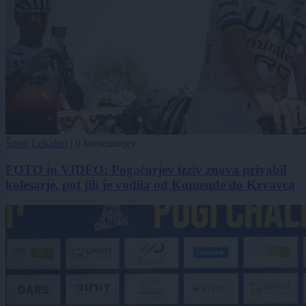
Šport
Lokalno
|
0 komentarjev
FOTO in VIDEO: Pogačarjev izziv znova privabil
kolesarje, pot jih je vodila od Komende do Krvavca