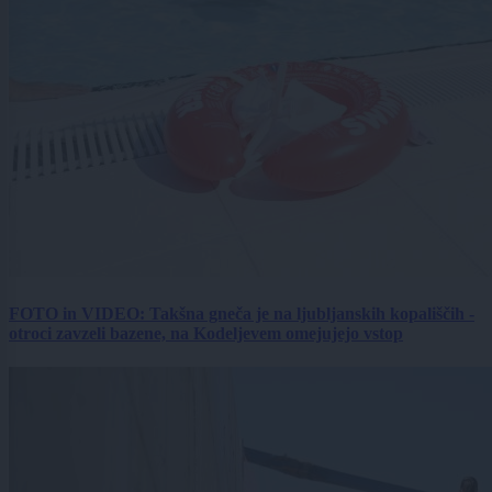
FOTO in VIDEO: Takšna gneča je na ljubljanskih kopališčih -
otroci zavzeli bazene, na Kodeljevem omejujejo vstop