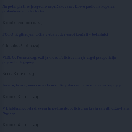
Na polni plaži se je zgodilo nepričakovano: Drevo padlo na kopalce,
poškodovana tudi otroka
Kronika
eno uro nazaj
FOTO: Z gliserjem trčila v obalo, dve osebi končali v bolnišnici
Globalno
2 uri nazaj
VIDEO: Posnetek zgrozil javnost: Policist v morje vrgel psa, policija
pojasnila dogajanje
Scena
3 ure nazaj
Kokoši, krave, smuči in srebrniki: Kaj Slovenci letos množično kupujejo?
Kronika
3 ure nazaj
V Ljubljani gorela drevesa in podrastje, policisti na kraju zalotili državljana
Nigerije
Kronika
4 ure nazaj