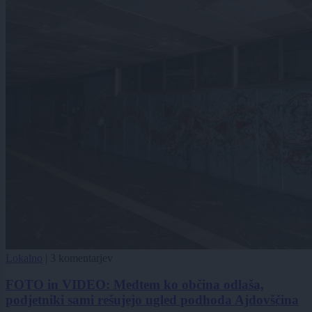
Lokalno
|
3 komentarjev
FOTO in VIDEO: Medtem ko občina odlaša,
podjetniki sami rešujejo ugled podhoda Ajdovščina