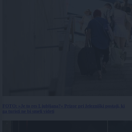
FOTO: »Je to res Ljubljana?« Prizor pri železniški postaji, ki
ga turisti ne bi smeli videti