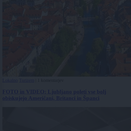
Lokalno
Turizem
|
1 komentarjev
FOTO in VIDEO: Ljubljano poleti vse bolj
obiskujejo Američani, Britanci in Španci