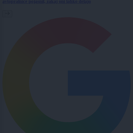
avtopralnice pojasnil, zakaj oni lahko delajo