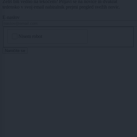
Želiš biti vedno na tekočem? Prijavi se na novice in dvakrat
tedensko v svoj email nabiralnik prejmi pregled svežih novic.
E-naslov
CAPTCHA
Nisem robot
Naročite se