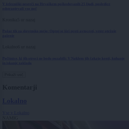
V železniški nesreči na Hrvaškem poškodovanih 25 ljudi, posledice
odstranjevali vso noč
Kronika
5 ur nazaj
Požar tik za slovensko mejo: Ogenj se širi proti avtocesti, veter otežuje
gašenje
Lokalno
6 ur nazaj
Počitnice, ki jih otroci ne bodo pozabili: V Naklem jih čakajo konji, kuhanje
in iskanje zaklada
Prikaži več
Komentarji
Lokalno
Vse v Lokalno
NAMIG