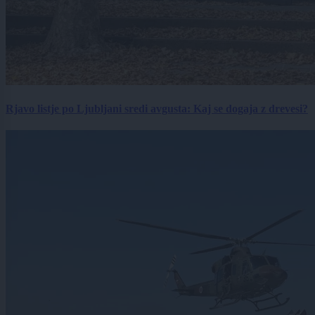
Rjavo listje po Ljubljani sredi avgusta: Kaj se dogaja z drevesi?