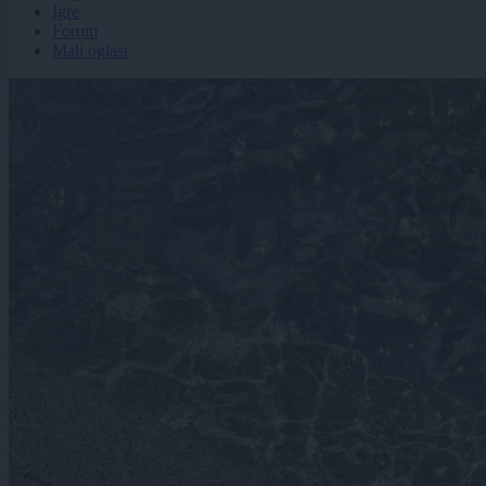
Igre
Forum
Mali oglasi