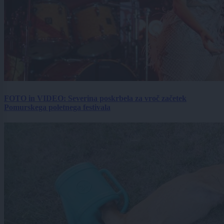
FOTO in VIDEO: Severina poskrbela za vroč začetek
Pomurskega poletnega festivala