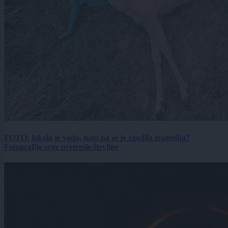
FOTO: Iskala je vodo, nato pa se je zgodila tragedija?
Fotografije srne pretresle številne