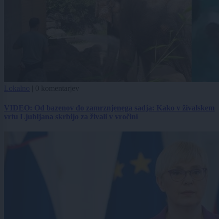
Lokalno
|
0 komentarjev
VIDEO: Od bazenov do zamrznjenega sadja: Kako v živalskem
vrtu Ljubljana skrbijo za živali v vročini