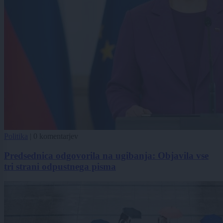
Politika
|
0 komentarjev
Predsednica odgovorila na ugibanja: Objavila vse
tri strani odpustnega pisma