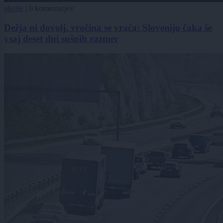
okolje
|
0 komentarjev
Dežja ni dovolj, vročina se vrača: Slovenijo čaka še
vsaj deset dni sušnih razmer