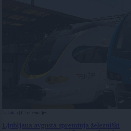
Lokalno
|
0 komentarjev
Ljubljana avgusta spreminja železniški