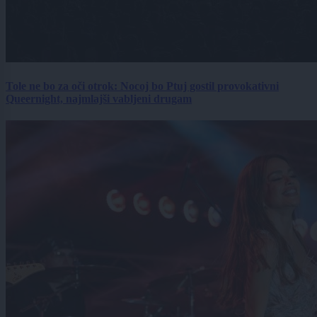
Tole ne bo za oči otrok: Nocoj bo Ptuj gostil provokativni
Queernight, najmlajši vabljeni drugam