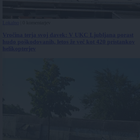
Lokalno
|
0 komentarjev
Vročina terja svoj davek: V UKC Ljubljana porast
hudo poškodovanih, letos že več kot 420 pristankov
helikopterjev