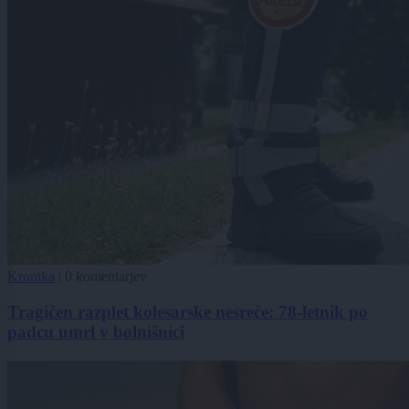
Kronika
|
0 komentarjev
Tragičen razplet kolesarske nesreče: 78-letnik po
padcu umrl v bolnišnici