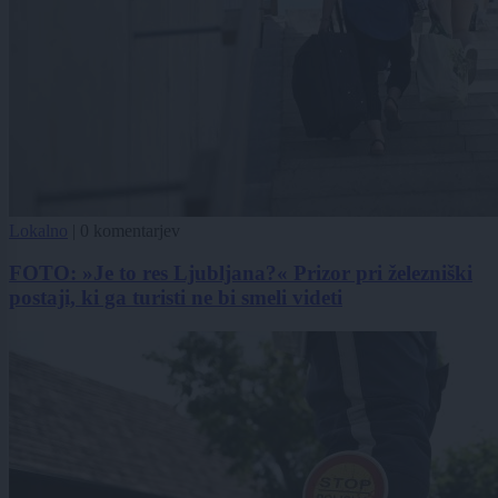
Lokalno
|
0 komentarjev
FOTO: »Je to res Ljubljana?« Prizor pri železniški
postaji, ki ga turisti ne bi smeli videti