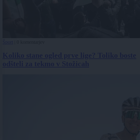
Šport
|
0 komentarjev
Koliko stane ogled prve lige? Toliko boste
odšteli za tekmo v Stožicah