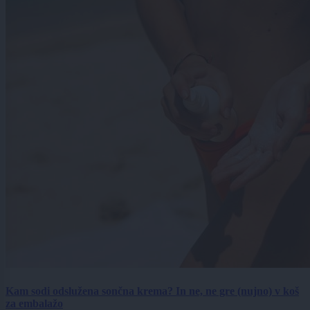
Kam sodi odslužena sončna krema? In ne, ne gre (nujno) v koš
za embalažo