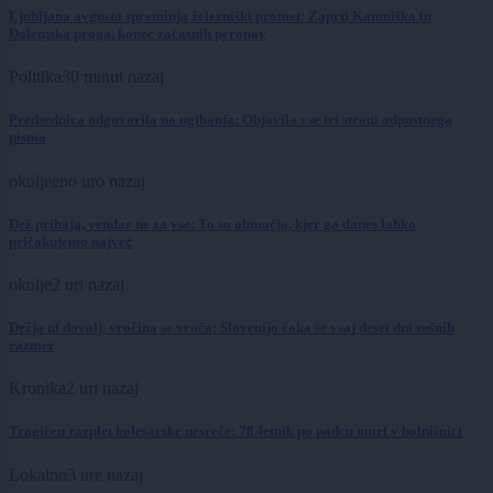
Ljubljana avgusta spreminja železniški promet: Zaprti Kamniška in
Dolenjska proga, konec začasnih peronov
Politika
30 minut nazaj
Predsednica odgovorila na ugibanja: Objavila vse tri strani odpustnega
pisma
okolje
eno uro nazaj
Dež prihaja, vendar ne za vse: To so območja, kjer ga danes lahko
pričakujemo največ
okolje
2 uri nazaj
Dežja ni dovolj, vročina se vrača: Slovenijo čaka še vsaj deset dni sušnih
razmer
Kronika
2 uri nazaj
Tragičen razplet kolesarske nesreče: 78-letnik po padcu umrl v bolnišnici
Lokalno
3 ure nazaj