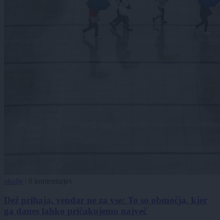
okolje
|
0 komentarjev
Dež prihaja, vendar ne za vse: To so območja, kjer
ga danes lahko pričakujemo največ