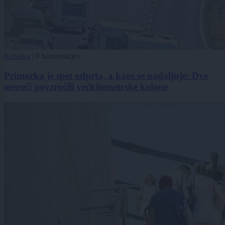
Kronika
|
0 komentarjev
Primorka je spet odprta, a kaos se nadaljuje: Dve
nesreči povzročili večkilometrske kolone