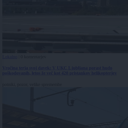
Lokalno
|
0 komentarjev
Vročina terja svoj davek: V UKC Ljubljana porast hudo
poškodovanih, letos že več kot 420 pristankov helikopterjev
potniki, pozor, velike spremembe