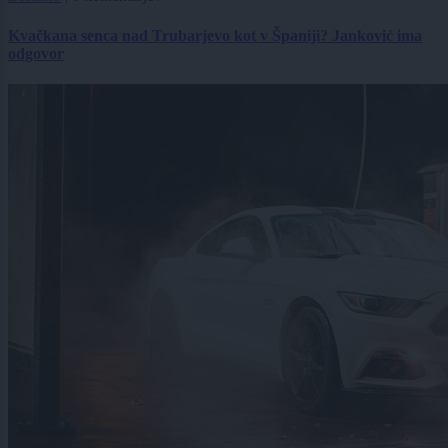
Kvačkana senca nad Trubarjevo kot v Španiji? Janković ima
odgovor