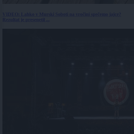
VIDEO: Lahko v Murski Soboti na vročini spečemo jajce?
Rezultat je presenetil ...