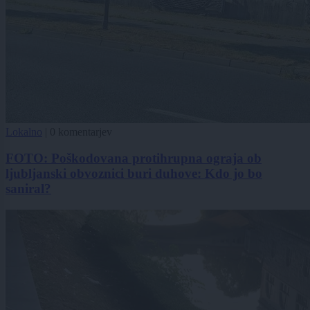
Lokalno
|
0 komentarjev
FOTO: Poškodovana protihrupna ograja ob
ljubljanski obvoznici buri duhove: Kdo jo bo
saniral?