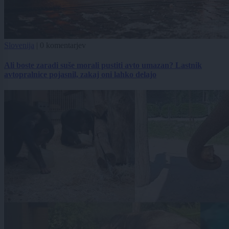
Slovenija
|
0 komentarjev
Ali boste zaradi suše morali pustiti avto umazan? Lastnik
avtopralnice pojasnil, zakaj oni lahko delajo