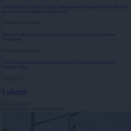
Vročina terja svoj davek: V UKC Ljubljana porast hudo poškodovanih, letos
že več kot 420 pristankov helikopterjev
Slovenija
3 ure nazaj
Konec brezplačne slovenščine za tujce? Vlada pripravlja pomembno
spremembo
Slovenija
3 ure nazaj
FOTO: Bela štorklja letos podira rekorde: V Sloveniji jih še nikoli ni
gnezdilo toliko!
Prikaži več
Lokalno
Vse v Lokalno
potniki, pozor, velike spremembe