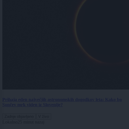
Prihaja eden največjih astronomskih dogodkov leta: Kako bo
Sončev mrk viden iz Slovenije?
Zadnje objavljeno
V živo
Lokalno
25 minut nazaj