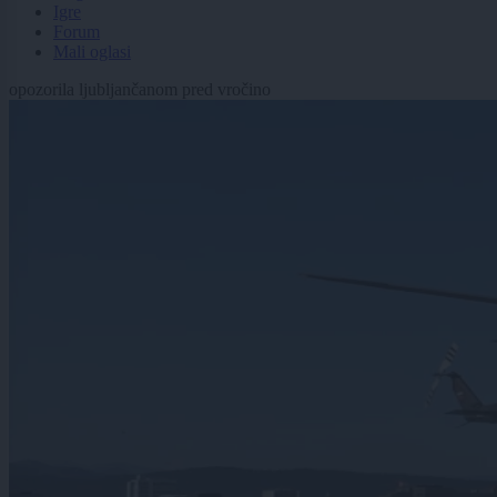
Igre
Forum
Mali oglasi
opozorila ljubljančanom pred vročino