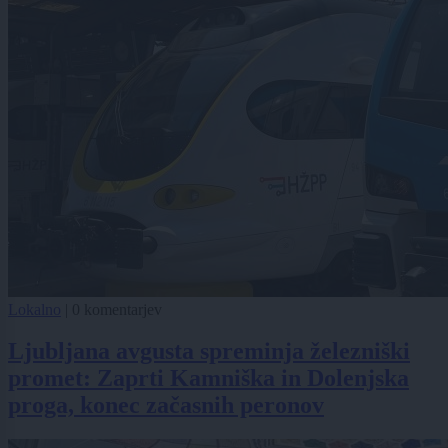
Lokalno
|
0 komentarjev
Ljubljana avgusta spreminja železniški
promet: Zaprti Kamniška in Dolenjska
proga, konec začasnih peronov