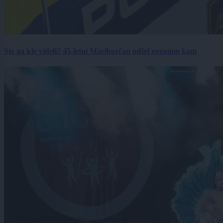
Ste ga kje videli? 45-letni Mariborčan odšel neznano kam