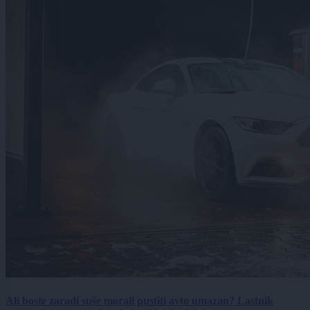
Ali boste zaradi suše morali pustiti avto umazan? Lastnik