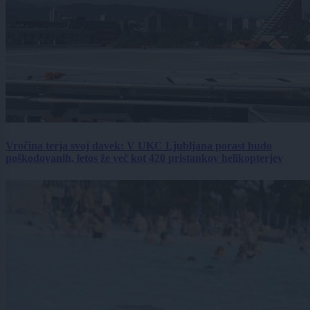
Vročina terja svoj davek: V UKC Ljubljana porast hudo
poškodovanih, letos že več kot 420 pristankov helikopterjev