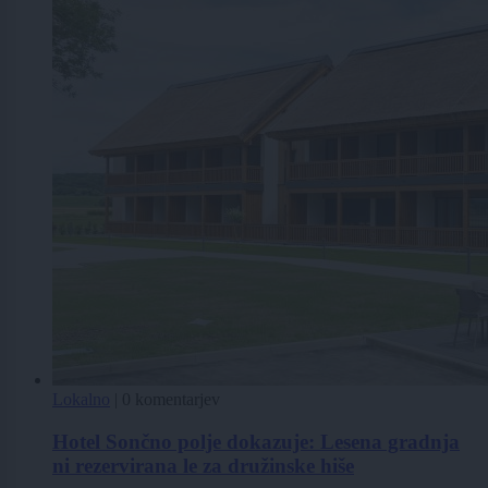
Lokalno
|
0 komentarjev
Hotel Sončno polje dokazuje: Lesena gradnja
ni rezervirana le za družinske hiše