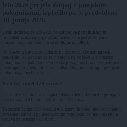
leto 2026 prejela skupaj z junijskimi
pokojninami, izplačilo pa je predvideno
30. junija 2026.
Letni dodatek
za leto 2026 bo
Zavod za pokojninsko in
invalidsko zavarovanje
večini uživalcev izplačal skupaj z
junijskimi pokojninami, in sicer
30. junija 2026
.
Pri izračunu letnega dodatka se bo upošteval
skupen znesek
pokojnin
. To pomeni, da se v osnovo ne bo štela le slovenska
pokojnina, ampak tudi del vdovske pokojnine, družinska pokojnina
po drugem roditelju, dodatki, razlike pokojnin po drugih predpisih in
pokojnina, prejeta iz tujine.
Kdo bo prejel 470 evrov?
Če osnova za odmero letnega dodatka v letu 2026 ne bo presegala
710 evrov, bo letni dodatek znašal 470 evrov.
Ta znesek bo izplačan v celoti tudi tistim, ki pokojnino prejemajo v
sorazmernem delu po mednarodnih pogodbah, če njihova skupna
osnova ne presega 710 evrov.