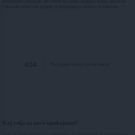
prejemnike pokojnin, pri čemer se višina dodatka določi glede na
zakonsko določene pogoje in pripadajočo osnovo za odmero.
Kaj velja za nove upokojence?
Tisti, ki bodo pravico do pokojnine ali nadomestila iz invalidskega