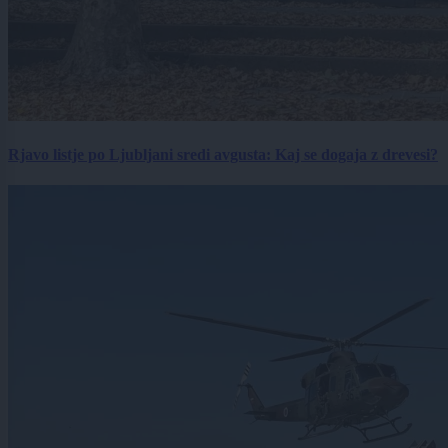
Rjavo listje po Ljubljani sredi avgusta: Kaj se dogaja z drevesi?