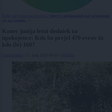
Želite biti vedno na tekočem?
Izberi Ljubljanainfo kot prednostni
vir na Googlu.
Konec junija letni dodatek za
upokojence: Kdo bo prejel 470 evrov in
kdo (le) 160?
Ljubljanainfo
|
21. junij 2026 09:55
v
Politika