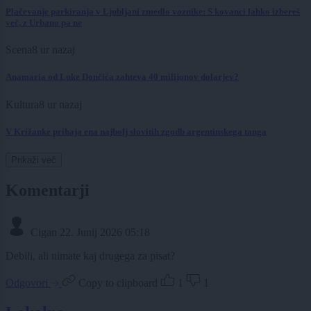
Plačevanje parkiranja v Ljubljani zmedlo voznike: S kovanci lahko izbereš
več, z Urbano pa ne
Scena
8 ur nazaj
Anamaria od Luke Dončića zahteva 40 milijonov dolarjev?
Kultura
8 ur nazaj
V Križanke prihaja ena najbolj slovitih zgodb argentinskega tanga
Prikaži več
Komentarji
Cigan
22. Junij 2026 05:18
Debili, ali nimate kaj drugega za pisat?
Odgovori
Copy to clipboard
1
1