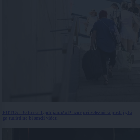
FOTO: »Je to res Ljubljana?« Prizor pri železniški postaji, ki
ga turisti ne bi smeli videti