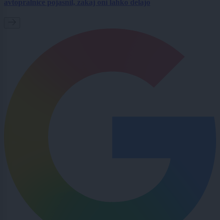
avtopralnice pojasnil, zakaj oni lahko delajo