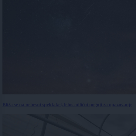
Bliža se na nebesni spektakel, letos odlični pogoji za opazovanje