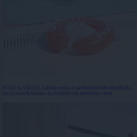
FOTO in VIDEO: Takšna gneča je na ljubljanskih kopališčih -
otroci zavzeli bazene, na Kodeljevem omejujejo vstop