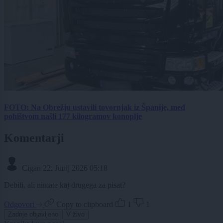
FOTO: Na Obrežju ustavili tovornjak iz Španije, med
pohištvom našli 177 kilogramov konoplje
Komentarji
Cigan
22. Junij 2026 05:18
Debili, ali nimate kaj drugega za pisat?
Odgovori
Copy to clipboard
1
1
Zadnje objavljeno
V živo