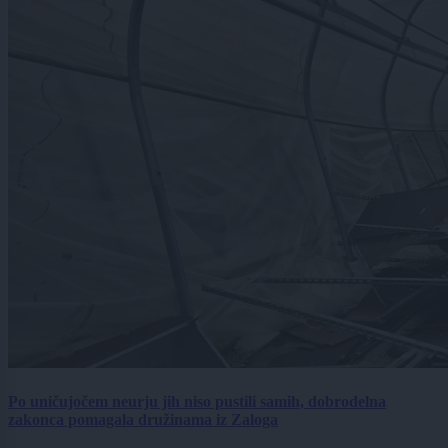
Po uničujočem neurju jih niso pustili samih, dobrodelna
zakonca pomagala družinama iz Zaloga