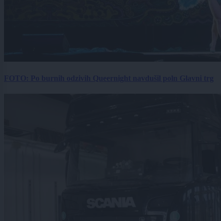
FOTO: Po burnih odzivih Queernight navdušil poln Glavni trg