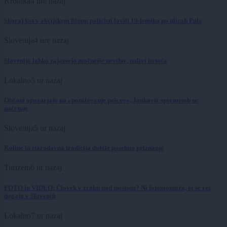
Kronika
4 ure nazaj
Skoraj kot v akcijskem filmu: policisti lovili 19-letnika po ulicah Pule
Slovenija
4 ure nazaj
Slovenijo lahko zajamejo močnejše nevihte, nalivi in toča
Lokalno
5 ur nazaj
Občani opozarjajo na »poniževanje pešcev«, Janković sprememb ne
načrtuje
Slovenija
5 ur nazaj
Koline in starodavna tradicija dobile posebno priznanje
Turizem
6 ur nazaj
FOTO in VIDEO: Človek v zraku nad mestom? Ni fotomontaža, to se res
dogaja v Sloveniji
Lokalno
7 ur nazaj