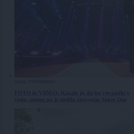
Scena
|
0 komentarjev
FOTO in VIDEO: Kazalo je, da bo vse padlo v
vodo, potem pa je sledila čarovnija Joker Out