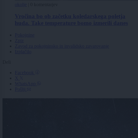
okolje
|
0 komentarjev
Vročina bo ob začetku koledarskega poletja
huda. Take temperature bomo izmerili danes
Pokojnine
Zpiz
Zavod za pokojninsko in invalidsko zavarovanje
Izplačilo
Deli
Facebook
X
WhatsApp
Pošlji