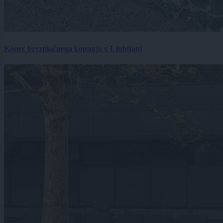
Konec brezplačnega kopanja v Ljubljani