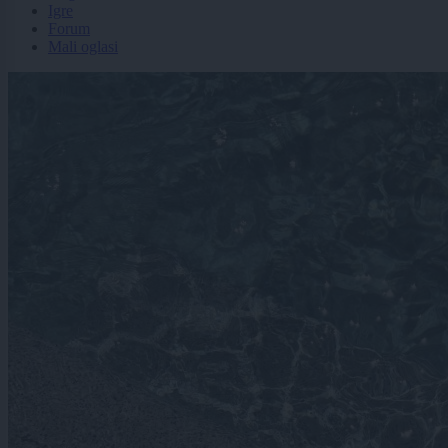
Igre
Forum
Mali oglasi