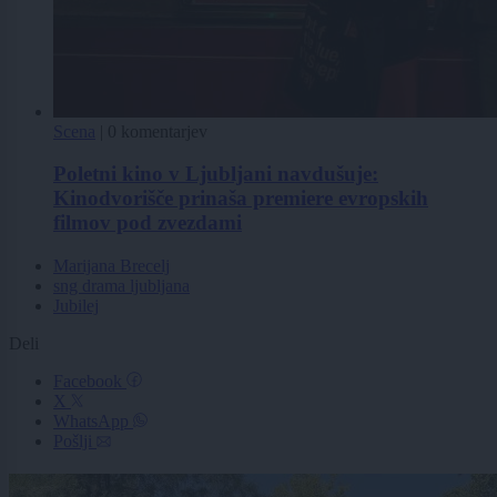
Scena
|
0 komentarjev
Poletni kino v Ljubljani navdušuje:
Kinodvorišče prinaša premiere evropskih
filmov pod zvezdami
Marijana Brecelj
sng drama ljubljana
Jubilej
Deli
Facebook
X
WhatsApp
Pošlji