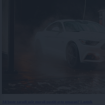
Ali boste zaradi suše morali pustiti avto umazan? Lastnik