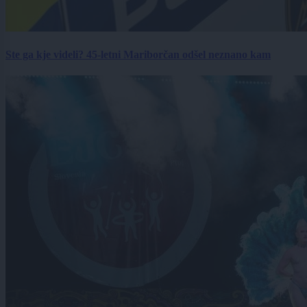
Ste ga kje videli? 45-letni Mariborčan odšel neznano kam