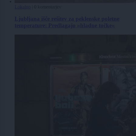
Lokalno
|
0 komentarjev
Ljubljana išče rešitev za peklenske poletne
temperature: Predlagajo »hladne točke«