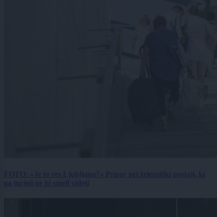
FOTO: »Je to res Ljubljana?« Prizor pri železniški postaji, ki
ga turisti ne bi smeli videti