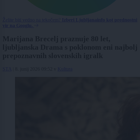
Želite biti vedno na tekočem?
Izberi Ljubljanainfo kot prednostni
vir na Googlu.
Marijana Brecelj praznuje 80 let,
ljubljanska Drama s poklonom eni najbolj
prepoznavnih slovenskih igralk
STA
|
8. junij 2026 09:52
v
Kultura