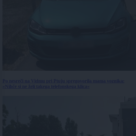
Po nesreči na Vidmu pri Ptuju spregovorila mama voznika:
»Nihče si ne želi takega telefonskega klica«