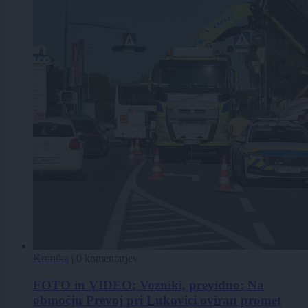
Kronika
|
0 komentarjev
FOTO in VIDEO: Vozniki, previdno: Na
območju Prevoj pri Lukovici oviran promet