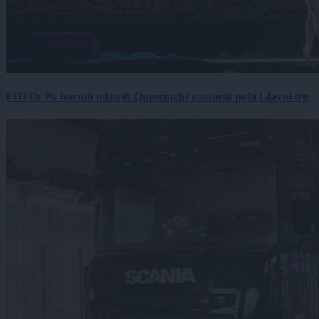
FOTO: Po burnih odzivih Queernight navdušil poln Glavni trg