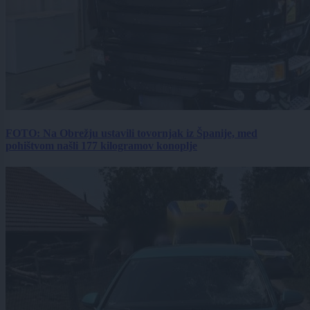
FOTO: Na Obrežju ustavili tovornjak iz Španije, med
pohištvom našli 177 kilogramov konoplje