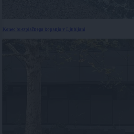
Konec brezplačnega kopanja v Ljubljani