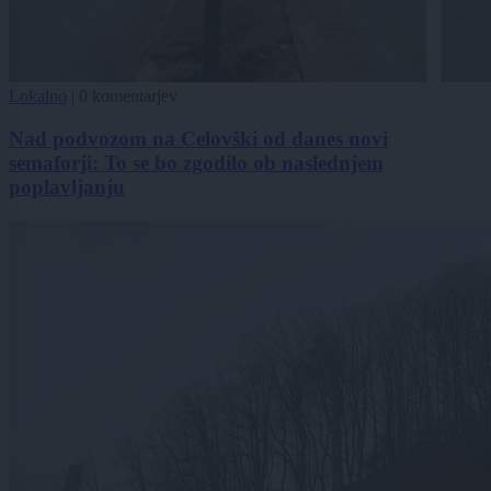
Lokalno
|
0 komentarjev
Nad podvozom na Celovški od danes novi
semaforji: To se bo zgodilo ob naslednjem
poplavljanju