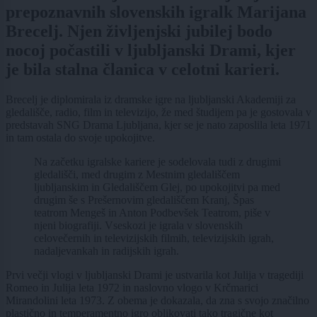
prepoznavnih slovenskih igralk Marijana
Brecelj. Njen življenjski jubilej bodo
nocoj počastili v ljubljanski Drami, kjer
je bila stalna članica v celotni karieri.
Brecelj je diplomirala iz dramske igre na ljubljanski Akademiji za
gledališče, radio, film in televizijo, že med študijem pa je gostovala v
predstavah SNG Drama Ljubljana, kjer se je nato zaposlila leta 1971
in tam ostala do svoje upokojitve.
Na začetku igralske kariere je sodelovala tudi z drugimi
gledališči, med drugim z Mestnim gledališčem
ljubljanskim in Gledališčem Glej, po upokojitvi pa med
drugim še s Prešernovim gledališčem Kranj, Špas
teatrom Mengeš in Anton Podbevšek Teatrom, piše v
njeni biografiji. Vseskozi je igrala v slovenskih
celovečernih in televizijskih filmih, televizijskih igrah,
nadaljevankah in radijskih igrah.
Prvi večji vlogi v ljubljanski Drami je ustvarila kot Julija v tragediji
Romeo in Julija leta 1972 in naslovno vlogo v Krčmarici
Mirandolini leta 1973. Z obema je dokazala, da zna s svojo značilno
plastično in temperamentno igro oblikovati tako tragične kot