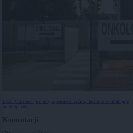
UKC Maribor spreminja prometni režim, dostop do onkologije
bo drugačen
Komentarji
Zadnje objavljeno
V živo