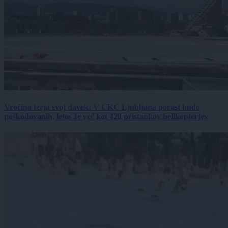
Vročina terja svoj davek: V UKC Ljubljana porast hudo
poškodovanih, letos že več kot 420 pristankov helikopterjev