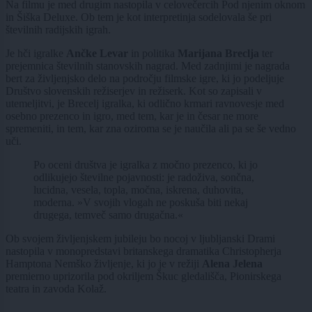
Na filmu je med drugim nastopila v celovečercih Pod njenim oknom
in Šiška Deluxe. Ob tem je kot interpretinja sodelovala še pri
številnih radijskih igrah.
Je hči igralke
Ančke Levar
in politika
Marijana Breclja
ter
prejemnica številnih stanovskih nagrad. Med zadnjimi je nagrada
bert za življenjsko delo na področju filmske igre, ki jo podeljuje
Društvo slovenskih režiserjev in režiserk. Kot so zapisali v
utemeljitvi, je Brecelj igralka, ki odlično krmari ravnovesje med
osebno prezenco in igro, med tem, kar je in česar ne more
spremeniti, in tem, kar zna oziroma se je naučila ali pa se še vedno
uči.
Po oceni društva je igralka z močno prezenco, ki jo
odlikujejo številne pojavnosti: je radoživa, sončna,
lucidna, vesela, topla, močna, iskrena, duhovita,
moderna. »V svojih vlogah ne poskuša biti nekaj
drugega, temveč samo drugačna.«
Ob svojem življenjskem jubileju bo nocoj v ljubljanski Drami
nastopila v monopredstavi britanskega dramatika Christopherja
Hamptona Nemško življenje, ki jo je v režiji
Alena Jelena
premierno uprizorila pod okriljem Škuc gledališča, Pionirskega
teatra in zavoda Kolaž.