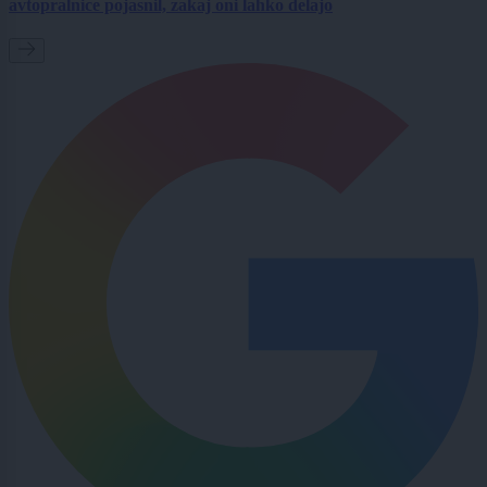
avtopralnice pojasnil, zakaj oni lahko delajo