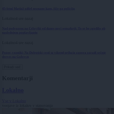
45-letni Matjaž odšel neznano kam, išče ga policija
Lokalno
4 ure nazaj
Nad podvozom na Celovški od danes novi semaforji: To se bo zgodilo ob
naslednjem poplavljanju
Lokalno
4 ure nazaj
Pozor, vozniki: Na Dolenjski cesti ta vikend prihaja zapora zaradi sečnje
dreves na Golovcu
Prikaži več
Komentarji
Lokalno
Vse v Lokalno
vonjave iz lokalov v stanovanja