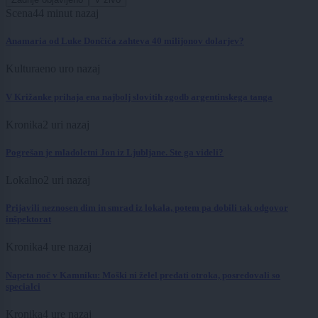
Scena
44 minut nazaj
Anamaria od Luke Dončića zahteva 40 milijonov dolarjev?
Kultura
eno uro nazaj
V Križanke prihaja ena najbolj slovitih zgodb argentinskega tanga
Kronika
2 uri nazaj
Pogrešan je mladoletni Jon iz Ljubljane. Ste ga videli?
Lokalno
2 uri nazaj
Prijavili neznosen dim in smrad iz lokala, potem pa dobili tak odgovor
inšpektorat
Kronika
4 ure nazaj
Napeta noč v Kamniku: Moški ni želel predati otroka, posredovali so
specialci
Kronika
4 ure nazaj