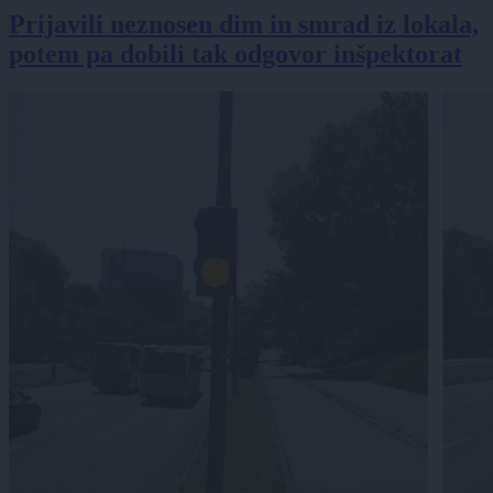
Prijavili neznosen dim in smrad iz lokala,
potem pa dobili tak odgovor inšpektorat