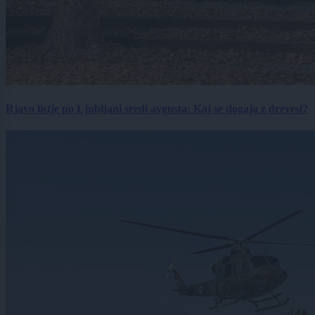
Rjavo listje po Ljubljani sredi avgusta: Kaj se dogaja z drevesi?