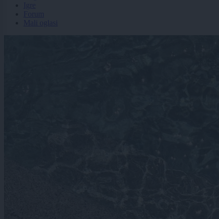
Igre
Forum
Mali oglasi