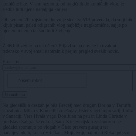
komične like. V tem razponu, od tragičnih do komičnih vlog, je
sledila tudi njena nadaljnja kariera.
Ob svojem 70. rojstnem dnevu je sicer za
STA
povedala, da so ji bile
kljub pisani paleti odigranih vlog najbližje tragikomične, saj je po
njenem mnenju takšno tudi življenje.
Želiš biti vedno na tekočem? Prijavi se na novice in dvakrat
tedensko v svoj email nabiralnik prejmi pregled svežih novic.
E-naslov
CAPTCHA
Nisem robot
Naročite se
Na gledaliških deskah je bila Brecelj med drugim Dorina v Tartuffu,
služabnica Milka v Komediji zmešnjav, Ester v igri Impresarij, Luisa
v Sanaciji, Vera Hvala v igri Don Juan na psu in Linda Christie v
predstavi Zaigraj še enkrat, Sam. S televizijskih zaslonov se je
gledalci spomnijo po vlogah v Čisto pravem gusarju ter
nadaljevankah, kot so Vrtičkaji, Moji, tvoji, najini ali Reka ljubezni.