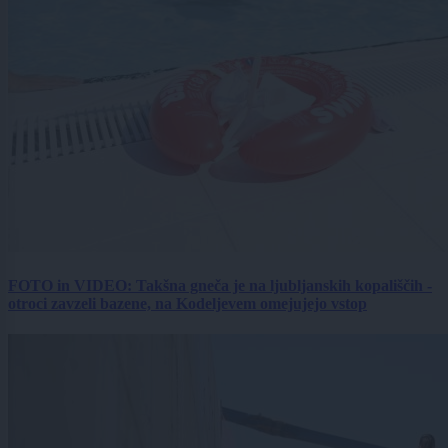
FOTO in VIDEO: Takšna gneča je na ljubljanskih kopališčih -
otroci zavzeli bazene, na Kodeljevem omejujejo vstop