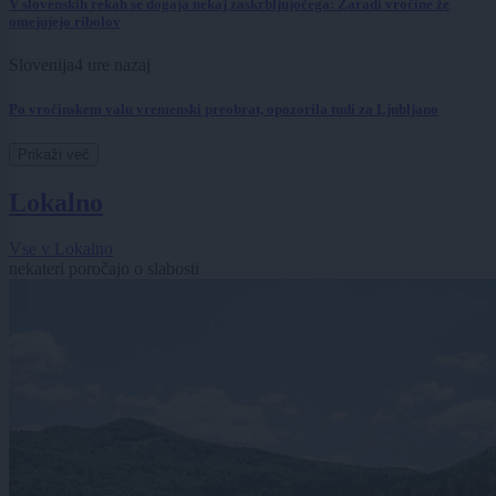
V slovenskih rekah se dogaja nekaj zaskrbljujočega: Zaradi vročine že
omejujejo ribolov
Slovenija
4 ure nazaj
Po vročinskem valu vremenski preobrat, opozorila tudi za Ljubljano
Prikaži več
Lokalno
Vse v Lokalno
nekateri poročajo o slabosti