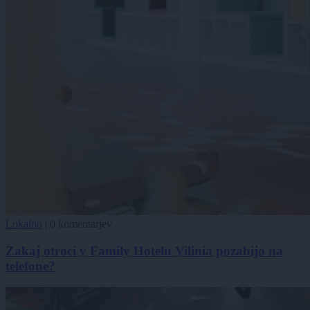
Lokalno
|
0 komentarjev
Zakaj otroci v Family Hotelu Vilinia pozabijo na
telefone?