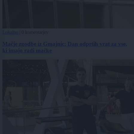
Lokalno
|
0 komentarjev
Mačje zgodbe iz Gmajnic: Dan odprtih vrat za vse,
ki imajo radi mačke