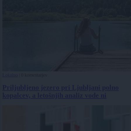
Lokalno
|
0 komentarjev
Priljubljeno jezero pri Ljubljani polno
kopalcev, a letošnjih analiz vode ni