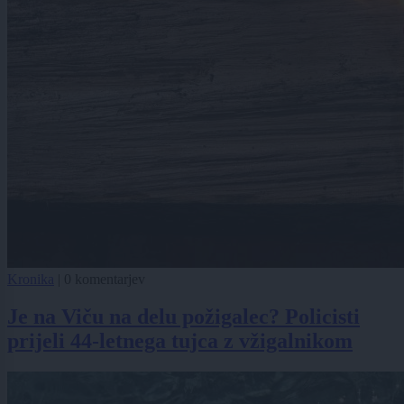
Kronika
|
0 komentarjev
Je na Viču na delu požigalec? Policisti
prijeli 44-letnega tujca z vžigalnikom