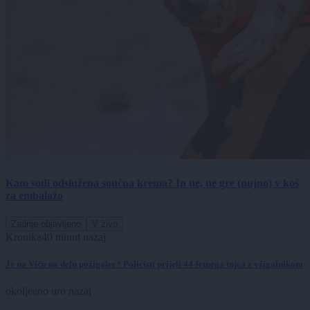
Kam sodi odslužena sončna krema? In ne, ne gre (nujno) v koš
za embalažo
Zadnje objavljeno
V živo
Kronika
40 minut nazaj
Je na Viču na delu požigalec? Policisti prijeli 44-letnega tujca z vžigalnikom
okolje
eno uro nazaj