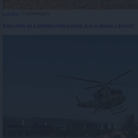
Lokalno
|
0 komentarjev
Rjavo listje po Ljubljani sredi avgusta: Kaj se dogaja z drevesi?