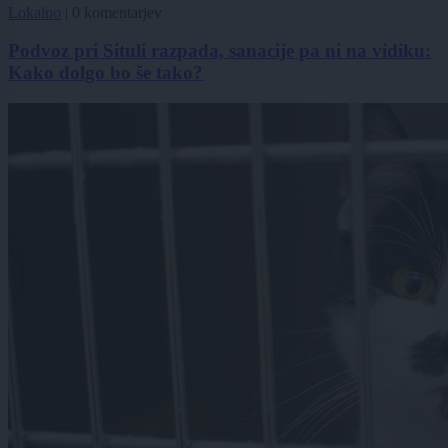
Lokalno
|
0 komentarjev
Podvoz pri Situli razpada, sanacije pa ni na vidiku:
Kako dolgo bo še tako?