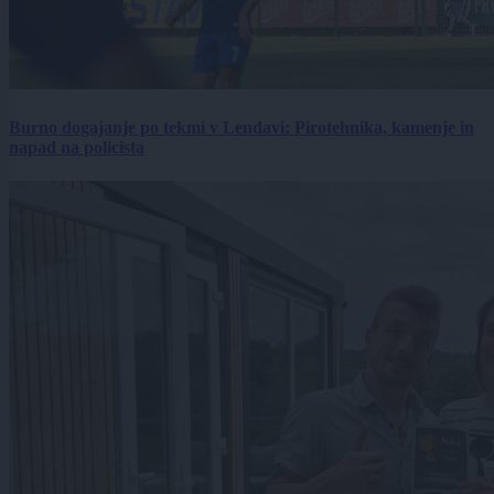
Burno dogajanje po tekmi v Lendavi: Pirotehnika, kamenje in
napad na policista