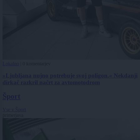
Lokalno
|
0 komentarjev
»Ljubljana nujno potrebuje svoj poligon.« Nekdanji
dirkač razkril načrt za avtomotodrom
Šport
Vse v Šport
primerjava