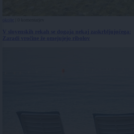
okolje
|
0 komentarjev
V slovenskih rekah se dogaja nekaj zaskrbljujočega:
Zaradi vročine že omejujejo ribolov