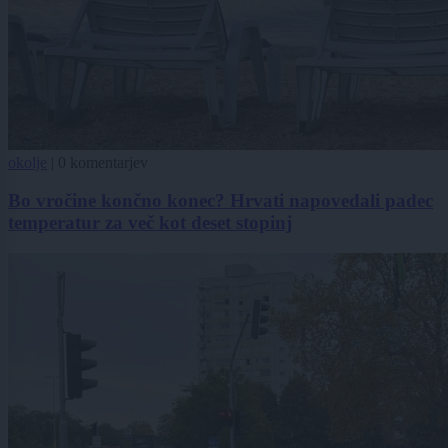
okolje
|
0 komentarjev
Bo vročine končno konec? Hrvati napovedali padec
temperatur za več kot deset stopinj