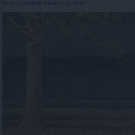
Konec brezplačnega kopanja v Ljubljani