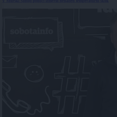
V Murski Soboti ponoči izmerili nenaden temperaturni skok