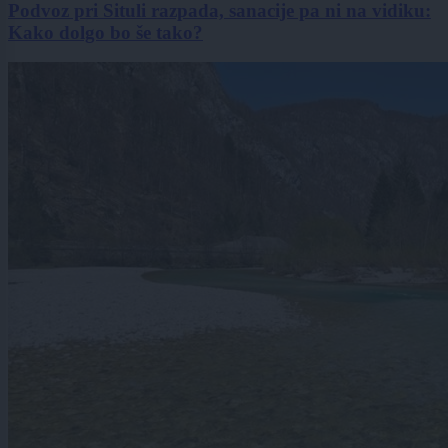
Podvoz pri Situli razpada, sanacije pa ni na vidiku:
Kako dolgo bo še tako?