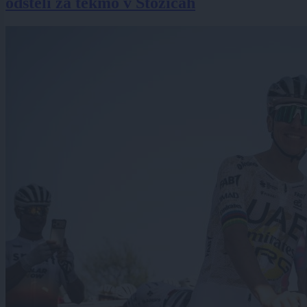
odšteli za tekmo v Stožicah