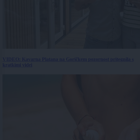
VIDEO: Kavarna Platana na Goričkem pozornost pritegnila s
kratkimi videi