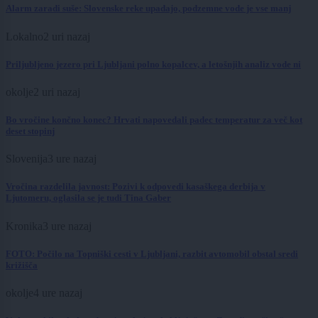
Alarm zaradi suše: Slovenske reke upadajo, podzemne vode je vse manj
Lokalno
2 uri nazaj
Priljubljeno jezero pri Ljubljani polno kopalcev, a letošnjih analiz vode ni
okolje
2 uri nazaj
Bo vročine končno konec? Hrvati napovedali padec temperatur za več kot
deset stopinj
Slovenija
3 ure nazaj
Vročina razdelila javnost: Pozivi k odpovedi kasaškega derbija v
Ljutomeru, oglasila se je tudi Tina Gaber
Kronika
3 ure nazaj
FOTO: Počilo na Topniški cesti v Ljubljani, razbit avtomobil obstal sredi
križišča
okolje
4 ure nazaj