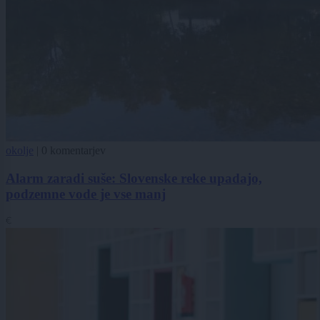
okolje
|
0 komentarjev
Alarm zaradi suše: Slovenske reke upadajo,
podzemne vode je vse manj