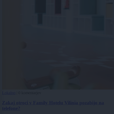
Lokalno
|
0 komentarjev
Zakaj otroci v Family Hotelu Vilinia pozabijo na
telefone?