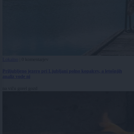
Lokalno
|
0 komentarjev
Priljubljeno jezero pri Ljubljani polno kopalcev, a letošnjih
analiz vode ni
na viču gorel gozd