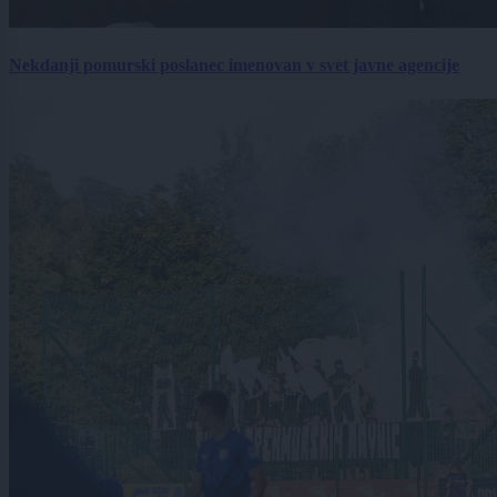
Nekdanji pomurski poslanec imenovan v svet javne agencije