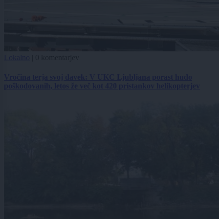
Lokalno
|
0 komentarjev
Vročina terja svoj davek: V UKC Ljubljana porast hudo
poškodovanih, letos že več kot 420 pristankov helikopterjev