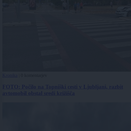
Kronika
|
0 komentarjev
FOTO: Počilo na Topniški cesti v Ljubljani, razbit
avtomobil obstal sredi križišča