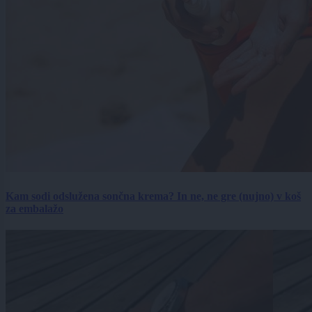
Kam sodi odslužena sončna krema? In ne, ne gre (nujno) v koš
za embalažo