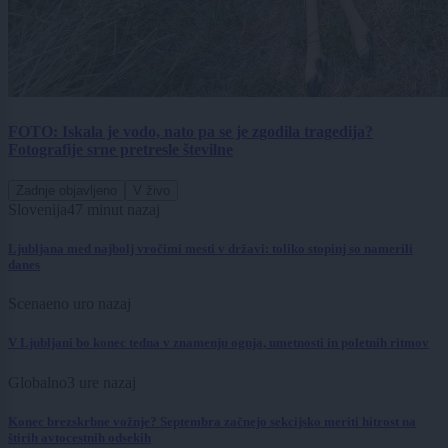
FOTO: Iskala je vodo, nato pa se je zgodila tragedija?
Fotografije srne pretresle številne
Zadnje objavljeno
V živo
Slovenija
47 minut nazaj
Ljubljana med najbolj vročimi mesti v državi: toliko stopinj so namerili
danes
Scena
eno uro nazaj
V Ljubljani bo konec tedna v znamenju ognja, umetnosti in poletnih ritmov
Globalno
3 ure nazaj
Konec brezskrbne vožnje? Septembra začnejo sekcijsko meriti hitrost na
štirih avtocestnih odsekih