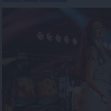
Queernight, najmlajši vabljeni drugam