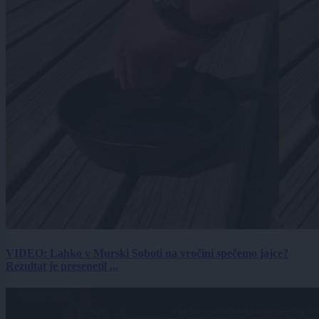
VIDEO: Lahko v Murski Soboti na vročini spečemo jajce?
Rezultat je presenetil ...