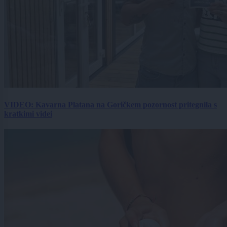
VIDEO: Kavarna Platana na Goričkem pozornost pritegnila s
kratkimi videi