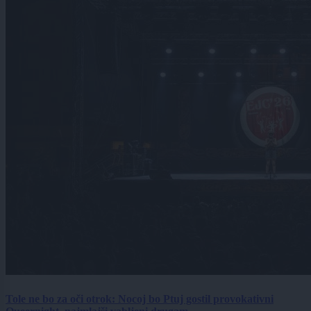
Tole ne bo za oči otrok: Nocoj bo Ptuj gostil provokativni