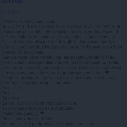
Lokacija
Gala Hala
PANTALOONS. Zadnji špil.
🔥 ZADNJI PLES. ZADNJI ŠUS. ZADNJI PANTALOONS. 🔥
Pantaloons po sedmih letih zaključujemo svojo zgodbo. Na edini
način in najbolje, kot znamo - glasno, divje in skupaj z vami. 🚀
Na setlisti bodo tudi stari komadi, ki jih že dolgo nismo igrali, na
odru se nam bo pridružil tudi poseben gost. Ne bo pa to samo še en
koncert. To bo zahvala.
Zahvala vsem, ki ste verjeli v nas, nas podpirali, hodili na špile,
plesali z nami, nas spremljali v dobrih in težkih momentih. Hvala
vsem, ki ste kakorkoli pomagali, da smo prišli do sem. In predvsem
– hvala vam, fanom. Brez vas te zgodbe sploh ne bi bilo. 🖤
Ne gre za nostalgijo – gre za to, da se vam še zadnjič razdamo na
odru in z mega špilom zapustimo sceno.
Za glasbo.
Za ples.
Za norost.
Za vse, kar nas je sploh pripeljalo do sem.
To je zadnja priložnost, da se podružimo.
Pantaloons. Zadnjič. 🖤
Music policy: live act EDM
Vstopnina: 10 € predprodaja, 13 € na dan koncerta