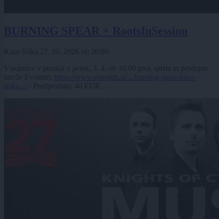
BURNING SPEAR + RootsInSession
Kino Šiška
27. 06. 2026
ob
20:00
Vstopnice v prodaji v petek, 3. 4. ob 10.00 prek spleta in prodajne
mreže Eventim:
https://www.eventim.si/.../burning-spear-kino-
siska.../
- Predprodaja: 40 EUR ...