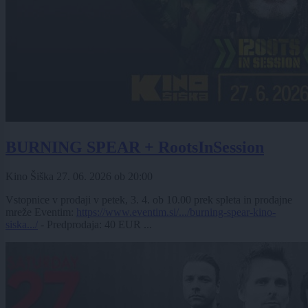
BURNING SPEAR + RootsInSession
Kino Šiška
27. 06. 2026
ob
20:00
Vstopnice v prodaji v petek, 3. 4. ob 10.00 prek spleta in prodajne
mreže Eventim:
https://www.eventim.si/.../burning-spear-kino-
siska.../
- Predprodaja: 40 EUR ...