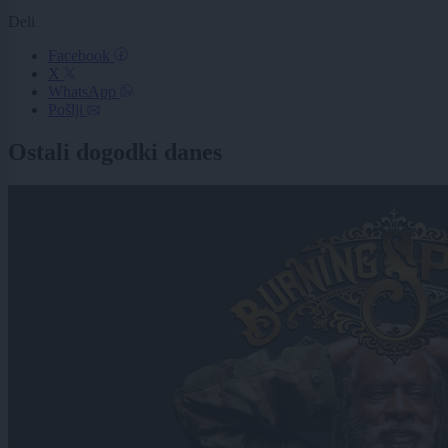
Deli
Facebook
X
WhatsApp
Pošlji
Ostali dogodki danes