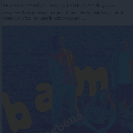
BRANKO ZAVRŠAN: SENCA TVOJGA PSA 🐕 (𝑝𝑒𝑠𝑚𝑖
𝐽𝑎𝑐𝑞𝑢𝑒𝑠𝑎 𝐵𝑟𝑒𝑙𝑎) Obstajajo koncerti, na katerih poslušaš pesmi. In
obstajajo večeri, na katerih nekdo razstavi ...