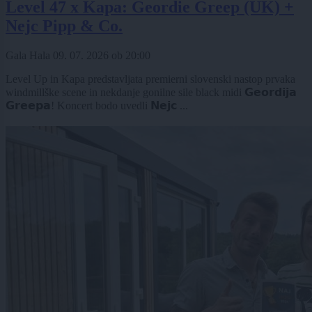
Level 47 x Kapa: Geordie Greep (UK) +
Nejc Pipp & Co.
Gala Hala
09. 07. 2026
ob
20:00
Level Up in Kapa predstavljata premierni slovenski nastop prvaka
windmillške scene in nekdanje gonilne sile black midi 𝗚𝗲𝗼𝗿𝗱𝗶𝗷𝗮
𝗚𝗿𝗲𝗲𝗽𝗮! Koncert bodo uvedli 𝗡𝗲𝗷𝗰 ...