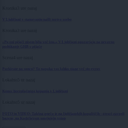
Kronika
3 ure nazaj
V Ljubljani v stanovanju našli mrtvo osebo
Kronika
3 ure nazaj
»Po eni pijači nisem bila več ista.« V Ljubljani opozarjajo na nevarno
podtikanje GHB v pijače
Scena
4 ure nazaj
Parkirate na soncu? Ta napaka vas lahko stane več sto evrov
Lokalno
5 ur nazaj
Konec brezplačnega kopanja v Ljubljani
Lokalno
5 ur nazaj
FOTO in VIDEO: Takšna gneča je na ljubljanskih kopališčih - otroci zavzeli
bazene, na Kodeljevem omejujejo vstop