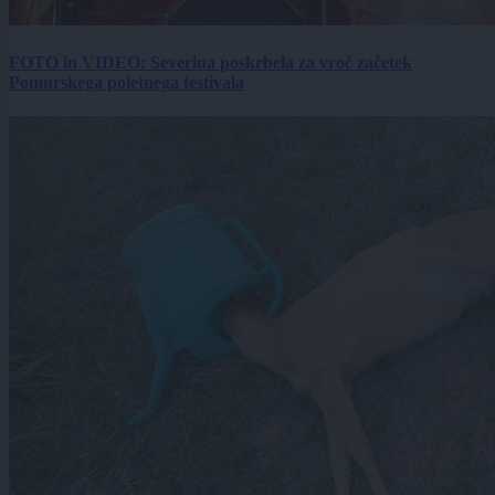
FOTO in VIDEO: Severina poskrbela za vroč začetek
Pomurskega poletnega festivala