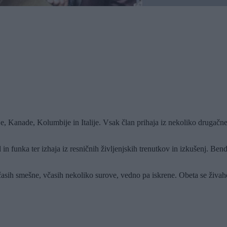
ije, Kanade, Kolumbije in Italije. Vsak član prihaja iz nekoliko drugač
in funka ter izhaja iz resničnih življenjskih trenutkov in izkušenj. B
časih smešne, včasih nekoliko surove, vedno pa iskrene. Obeta se živahe