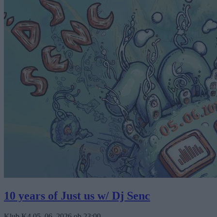
10 years of Just us w/ Dj Senc
Klub K4
05. 06. 2026
ob
23:00