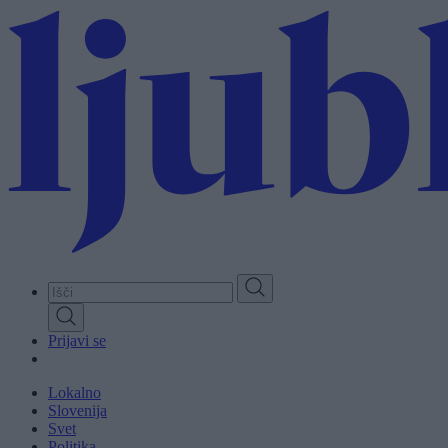
Skip
to
main
content
Prijavi se
Lokalno
Slovenija
Svet
Politika