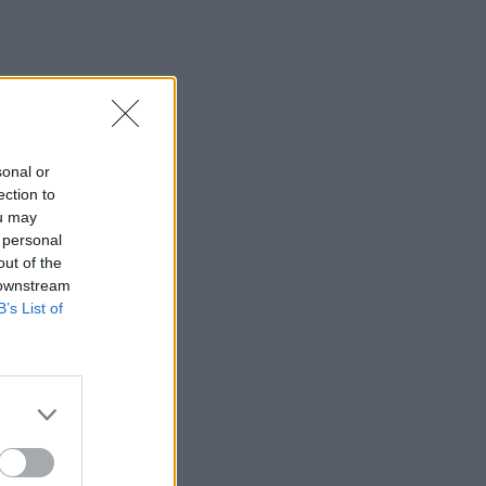
sonal or
ection to
ou may
 personal
out of the
 downstream
B’s List of
×