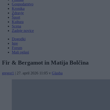
Gospodarstvo
Kronika
Zdravje
Šport
Kultura
Scena
Zadnje novice
Dogodki
Igre
Forum
Mali oglasi
Fir & Bergamot in Matija Bolčina
gregor1
|
27. april 2026 11:05
v
Glasba