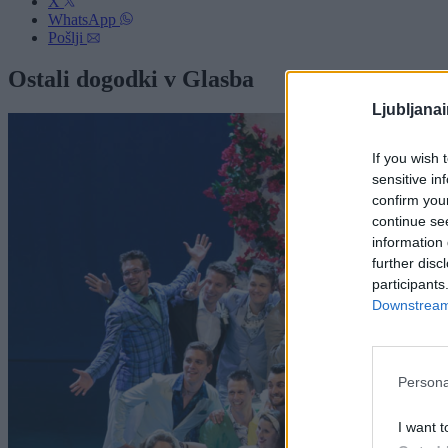
X
WhatsApp
Pošlji
Ostali dogodki v Glasba
Ljubljana
If you wish 
sensitive in
confirm you
continue se
information 
further disc
participants
Downstream 
Persona
I want t