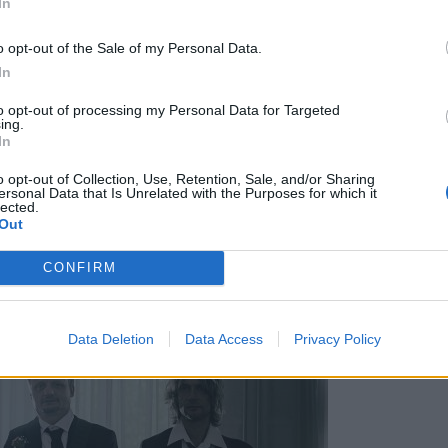
In
o opt-out of the Sale of my Personal Data.
In
to opt-out of processing my Personal Data for Targeted
ing.
In
o opt-out of Collection, Use, Retention, Sale, and/or Sharing
ersonal Data that Is Unrelated with the Purposes for which it
lected.
tov, smeha, čustev in nepozabne glasbe. V ospredju sta mama in hči – en
Out
CONFIRM
Data Deletion
Data Access
Privacy Policy