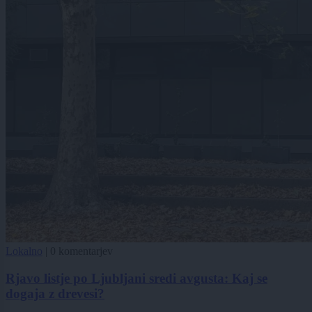
Lokalno
|
0 komentarjev
Rjavo listje po Ljubljani sredi avgusta: Kaj se
dogaja z drevesi?