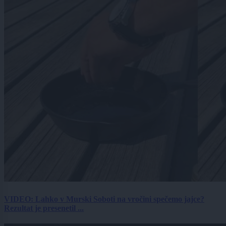
VIDEO: Lahko v Murski Soboti na vročini spečemo jajce?
Rezultat je presenetil ...