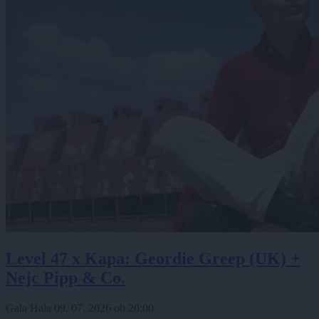
Level 47 x Kapa: Geordie Greep (UK) +
Nejc Pipp & Co.
Gala Hala
09. 07. 2026
ob
20:00