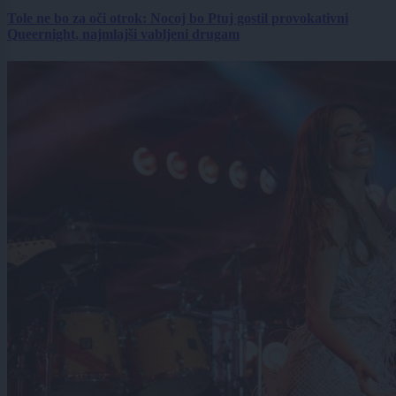
Tole ne bo za oči otrok: Nocoj bo Ptuj gostil provokativni
Queernight, najmlajši vabljeni drugam