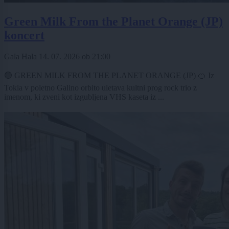
Green Milk From the Planet Orange (JP)
koncert
Gala Hala
14. 07. 2026
ob
21:00
🟢 GREEN MILK FROM THE PLANET ORANGE (JP) 🍊 Iz
Tokia v poletno Galino orbito uletava kultni prog rock trio z
imenom, ki zveni kot izgubljena VHS kaseta iz ...