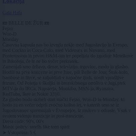
Lokacija
Gala Hala
📼 BELLE DE ŽUR 📼
Fejzo
Woo-D
Monday
Časovna kapsula nas bo izvrgla nekje med Jugoslavijo in Evropo,
med Cockto in Coca-Colo, med Videosex in Nirvano, med
Ponterossom in prvim H&M-om ter popeljala do zgodnje Metelkove
in Bikofeja, če le ne bo večer prekratek.
Zamenjali smo državo, denar, televizijo, trgovine, modo in glasbo.
Hodili na prve koncerte in prve žure, pili Belle de Jour, Štok-kolo,
bambuse in litrce, se zaljubljali v napačne ljudi, nosili vprašljive
frizure. Od Poletja v školjki in brezskrbnega otroštva v Jugi,prek
MTV-ja do IRCa, Napsterja, Monkiba, MSN-ja, Ryanaira,
RedTuba, Ikee in Nokie 3310.
Za glasbo bodo skrbeli stari mački Fejzo, Woo-D in Monday, ki
bodo za en večer odprli zvočno kuliso let, v katerih smo se iz
Jugoslovanov spreminjali v Evropejce, iz mulcev v odrasle. Vsak v
svojem videnju tranzicije in post-tranzicije.
Dress code: 90's, 00's
Music policy: smells like teen spirit
➤ Vstopnina: 5 €