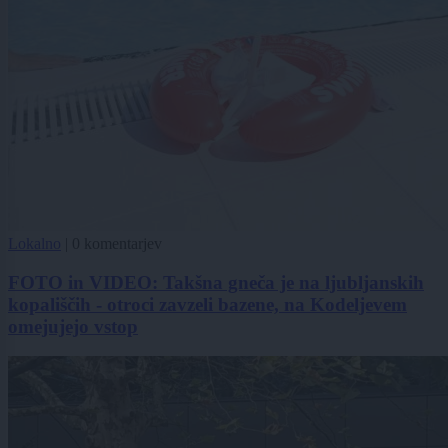
Lokalno
|
0 komentarjev
FOTO in VIDEO: Takšna gneča je na ljubljanskih
kopališčih - otroci zavzeli bazene, na Kodeljevem
omejujejo vstop