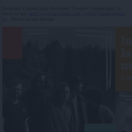
Vstopnice v prodaji prek On-Parole! 25 evrov v predprodaji, 30
evrov na dan.
https://www.on-parole.com/.../10537-jungle-rot-rats-
of
... Tickets on sale through ...