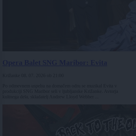
Opera Balet SNG Maribor: Evita
Križanke
08. 07. 2026
ob
21:00
Po odmevnem uspehu na domačem odru se muzikal Evita v
produkciji SNG Maribor seli v ljubljanske Križanke. Avtorja
kultnega dela, skladatelj Andrew Lloyd Webber ...