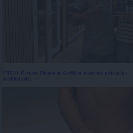
VIDEO: Kavarna Platana na Goričkem pozornost pritegnila s
kratkimi videi