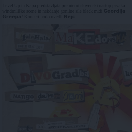
Level Up in Kapa predstavljata premierni slovenski nastop prvaka
windmillške scene in nekdanje gonilne sile black midi 𝗚𝗲𝗼𝗿𝗱𝗶𝗷𝗮
𝗚𝗿𝗲𝗲𝗽𝗮! Koncert bodo uvedli 𝗡𝗲𝗷𝗰 ...