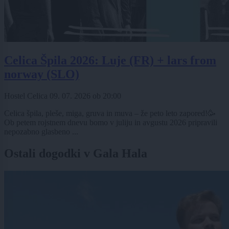
Celica Špila 2026: Luje (FR) + lars from
norway (SLO)
Hostel Celica
09. 07. 2026
ob
20:00
Celica špila, pleše, miga, gruva in muva – že peto leto zapored!🥳
Ob petem rojstnem dnevu bomo v juliju in avgustu 2026 pripravili
nepozabno glasbeno ...
Ostali dogodki v Gala Hala