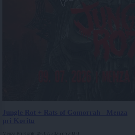
Jungle Rot + Rats of Gomorrah - Menza
pri Koritu
Menza Pri Koritu
09. 07. 2026
ob
20:00