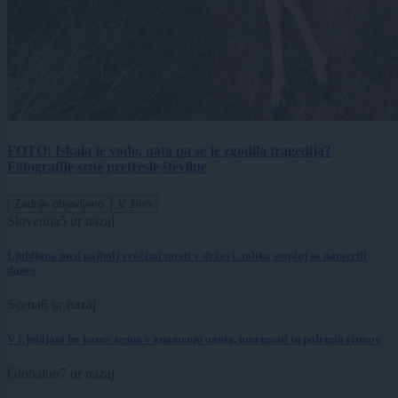
FOTO: Iskala je vodo, nato pa se je zgodila tragedija?
Fotografije srne pretresle številne
Zadnje objavljeno
V živo
Slovenija
5 ur nazaj
Ljubljana med najbolj vročimi mesti v državi: toliko stopinj so namerili
danes
Scena
6 ur nazaj
V Ljubljani bo konec tedna v znamenju ognja, umetnosti in poletnih ritmov
Globalno
7 ur nazaj