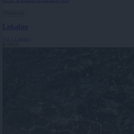
bazene, na Kodeljevem omejujejo vstop
Prikaži več
Lokalno
Vse v Lokalno
KONEC