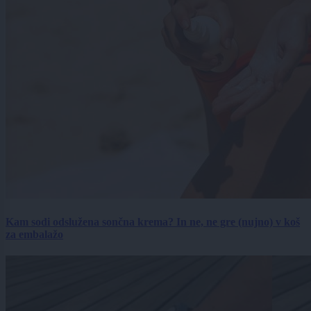
Kam sodi odslužena sončna krema? In ne, ne gre (nujno) v koš
za embalažo