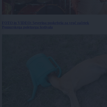
FOTO in VIDEO: Severina poskrbela za vroč začetek
Pomurskega poletnega festivala