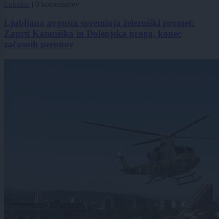
Lokalno
|
0 komentarjev
Ljubljana avgusta spreminja železniški promet:
Zaprti Kamniška in Dolenjska proga, konec
začasnih peronov