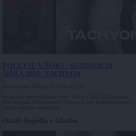
POLETJE V ŠIŠKI - SUMMER IN
ŠIŠKA 2026: TACHYON
Kavarna Kino Šiška
08. 07. 2026
ob
20:00
Brezplačni cikel zračnih koncertov / Poletje v Šiški 2026 čustvena
IDM odisejada IDM psihonavt Tachyon je svoje nadrealistične lo-fi
zvočne pokrajine med drugim ...
Ostali dogodki v Glasba