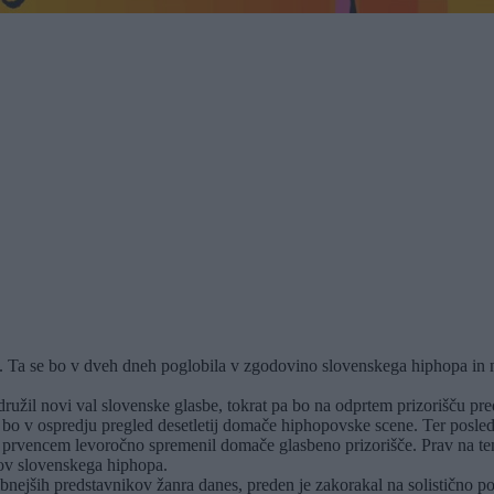
godbo. Ta se bo v dveh dneh poglobila v zgodovino slovenskega hiphopa 
užil novi val slovenske glasbe, tokrat pa bo na odprtem prizorišču pre
 bo v ospredju pregled desetletij domače hiphopovske scene. Ter posled
s prvencem levoročno spremenil domače glasbeno prizorišče. Prav na tem
kov slovenskega hiphopa.
ejših predstavnikov žanra danes, preden je zakorakal na solistično pot