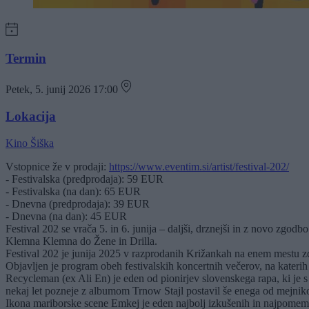
Termin
Petek, 5. junij 2026 17:00
Lokacija
Kino Šiška
Vstopnice že v prodaji:
https://www.eventim.si/artist/festival-202/
- Festivalska (predprodaja): 59 EUR
- Festivalska (na dan): 65 EUR
- Dnevna (predprodaja): 39 EUR
- Dnevna (na dan): 45 EUR
Festival 202 se vrača 5. in 6. junija – daljši, drznejši in z novo z
Klemna Klemna do Žene in Drilla.
Festival 202 je junija 2025 v razprodanih Križankah na enem mestu zdr
Objavljen je program obeh festivalskih koncertnih večerov, na katerih
Recycleman (ex Ali En) je eden od pionirjev slovenskega rapa, ki je 
nekaj let pozneje z albumom Trnow Stajl postavil še enega od mejni
Ikona mariborske scene Emkej je eden najbolj izkušenih in najpomembn