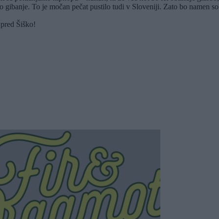
o gibanje. To je močan pečat pustilo tudi v Sloveniji. Zato bo namen 
 pred Šiško!