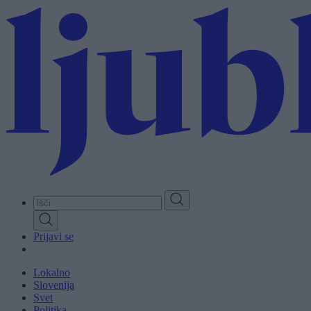
Skip
to
main
content
Prijavi se
Lokalno
Slovenija
Svet
Politika