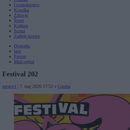
Gospodarstvo
Kronika
Zdravje
Šport
Kultura
Scena
Zadnje novice
Dogodki
Igre
Forum
Mali oglasi
Festival 202
gregor1
|
7. maj 2026 17:52
v
Glasba