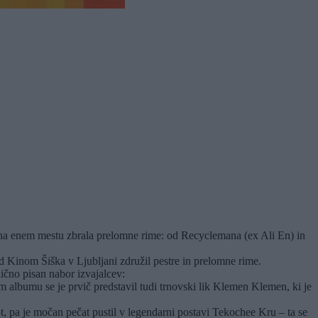
in na enem mestu zbrala prelomne rime: od Recyclemana (ex Ali En) in
d Kinom Šiška v Ljubljani združil pestre in prelomne rime.
ično pisan nabor izvajalcev:
 albumu se je prvič predstavil tudi trnovski lik Klemen Klemen, ki je
, pa je močan pečat pustil v legendarni postavi Tekochee Kru – ta se