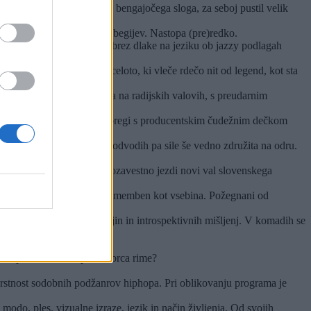
a in produkcijsko preprosto bengajočega sloga, za seboj pustil velik
in refleksijo – ter furanje begijev. Nastopa (pre)redko.
stičnega tekstopisca, ki se brez dlake na jeziku ob jazzy podlagah
o v tehnično suvereno celoto, ki vleče rdečo nit od legend, kot sta
janski soseski so stalnica na radijskih valovih, s preudarnim
 EZY-G. V medgeneracijski spregi s producentskim čudežnim dečkom
 ob nedavnih samostojnih odvodih pa sile še vedno združita na odru.
poznavno estetiko, ki samozavestno jezdi novi val slovenskega
 indieja, kjer je vajb tako pomemben kot vsebina. Požegnani od
ičnih instrumentalnih krajin in introspektivnih mišljenj. V komadih se
iva velik odtis na sceni.
 ali producent, ki spretno brca rime?
ovrstnost sodobnih podžanrov hiphopa. Pri oblikovanju programa je
modo, ples, vizualne izraze, jezik in način življenja. Od svojih