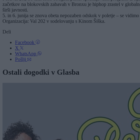
začetkov na blokovskih zabavah v Bronxu je hiphop zrastel v globaln
širši javnosti.
5. in 6. junija se znova obeta nepozaben odskok v poletje – se vidimo
Organizacija: Val 202 v sodelovanju s Kinom Šiška.
Deli
Facebook
X
WhatsApp
Pošlji
Ostali dogodki v Glasba