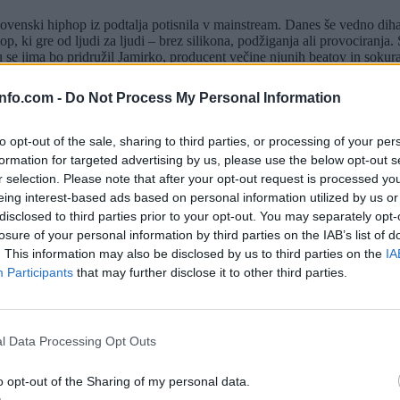
slovenski hiphop iz podtalja potisnila v mainstream. Danes še vedno diha
p, ki gre od ljudi za ljudi – brez silikona, podžiganja ali provociranj
dru se jima bo pridružil Jamirko, producent večine njunih beatov in sok
om v zadnjih letih prikupil s poskočnimi portreti malega človeka, obar
info.com -
Do Not Process My Personal Information
 generacije slovenskega hiphopa. Ulične prigode postavlja ob bok vpogl
1. stoletju. Ob njenem veščem flowu se razbohotijo tako žurerske dogo
to opt-out of the sale, sharing to third parties, or processing of your per
 nas, z edinstveno estetiko, nadrealistično liriko in zvokom, ki ujame r
formation for targeted advertising by us, please use the below opt-out s
esporne klasike.
r selection. Please note that after your opt-out request is processed y
jenih »crate diggerjev« in producentov pri nas, v družinski navezi zdr
eing interest-based ads based on personal information utilized by us or
disclosed to third parties prior to your opt-out. You may separately opt-
 Unknowna se še danes s strahospoštovanjem šepeta po ulicah, redki nas
badljivkami in karikaturami domače scene v polno zadevata že od taliban
losure of your personal information by third parties on the IAB’s list of
. This information may also be disclosed by us to third parties on the
IA
– s svojim znanjem, neuničljivo ljubeznijo do žanra in projekti, kot 
Participants
that may further disclose it to other third parties.
etnem prijateljstvu temelječe zaupanje so samo pika na i.
hopovsko sceno vklopljen že od malih nog in velja za eno ključnih imen z
Prijavi se na cajtng
jo, trap estetiko in parolami, ustvarjenimi za skupno skandiranje, pri t
l Data Processing Opt Outs
a na battlih nihče ne želi za nasprotnika. Eden najbolj tehnično podkova
a najboljših rapovskih izdaj novega tisočletja.
manj pa s samim sabo, je mojster dissov. Veteran slovenske hiphopovske
o opt-out of the Sharing of my personal data.