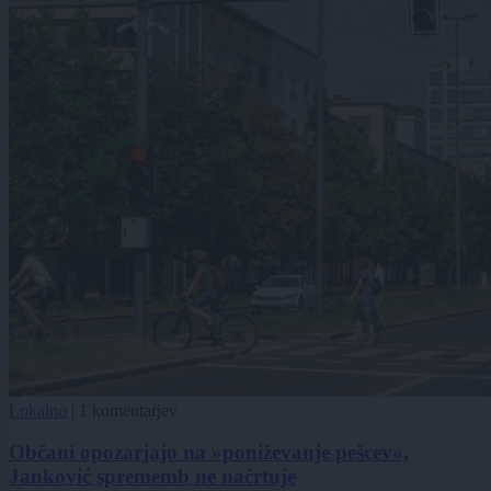
Lokalno
|
1 komentarjev
Občani opozarjajo na »poniževanje pešcev«,
Janković sprememb ne načrtuje