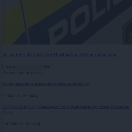
Ste ga kje videli? 45-letni Mariborčan odšel neznano kam
Zadnje objavljeno
V živo
Kronika
eno uro nazaj
Trčenje potniškega in tovornega vlaka na Hrvaškem
Lokalno
3 ure nazaj
FOTO in VIDEO: Ljubljano poleti vse bolj obiskujejo Američani, Britanci in
Španci
Globalno
3 ure nazaj