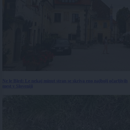
Ne le Bled: Le nekaj minut stran se skriva eno najbolj očarljivih
mest v Sloveniji