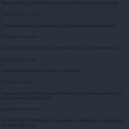
Huda vročina na Hrvaškem, nevaren vročinski val bo vztrajal do srede
Slovenija
4 ure nazaj
Vročina ne popušča: Temperature do 35 stopinj, izdano tudi opozorilo
Globalno
5 ur nazaj
Pot proti morju bo daljša: Na avtocestah zastoji in več prometnih nesreč
Kronika
6 ur nazaj
Pogrešani mladoletnik iz Ljubljane je bil najden
Scena
6 ur nazaj
Lunina energija odpira vrata spremembam: Katera znamenja danes čaka
pravi trenutek za veliki korak?
Lokalno
10 ur nazaj
FOTO in VIDEO: Medtem ko občina odlaša, podjetniki sami rešujejo ugled
podhoda Ajdovščina