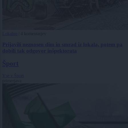
Lokalno
|
4 komentarjev
Prijavili neznosen dim in smrad iz lokala, potem pa
dobili tak odgovor inšpektorata
Šport
Vse v Šport
primerjava