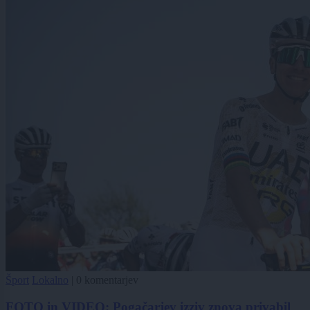
Šport
Lokalno
|
0 komentarjev
FOTO in VIDEO: Pogačarjev izziv znova privabil