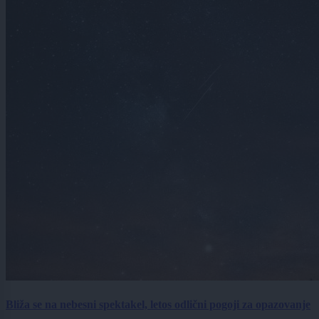
Bliža se na nebesni spektakel, letos odlični pogoji za opazovanje