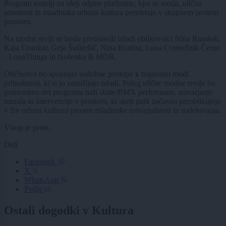
Program temelji na ideji odprte platforme, kjer se moda, ulična
umetnost in mladinska urbana kultura prepletajo v skupnem javnem
prostoru.
Na modni reviji se bodo predstavili mladi oblikovalci Nina Ramšak,
Kaja Urankar, Geja Šušteršič, Nina Bratina, Lona Cvetrežnik Černe
- LonaThings in Nošenka & MOR.
Občinstvo bo spoznalo sodobne pristope k trajnostni modi
prihodnosti, ki si jo zamišljajo mladi. Poleg ulične modne revije bo
pomemben del programa tudi skate/BMX performans, ustvarjanje
murala in intervencije v prostoru, ki skejt park začasno preoblikujejo
v živ urbani kulturni prostor mladinske ustvarjalnosti in sodelovanja.
Vstop je prost.
Deli
Facebook
X
WhatsApp
Pošlji
Ostali dogodki v Kultura