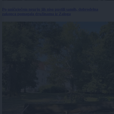
Po uničujočem neurju jih niso pustili samih, dobrodelna
zakonca pomagala družinama iz Zaloga