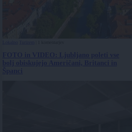
Lokalno
Turizem
|
1 komentarjev
FOTO in VIDEO: Ljubljano poleti vse
bolj obiskujejo Američani, Britanci in
Španci