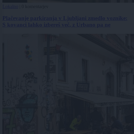
Lokalno
|
0 komentarjev
Plačevanje parkiranja v Ljubljani zmedlo voznike:
S kovanci lahko izbereš več, z Urbano pa ne