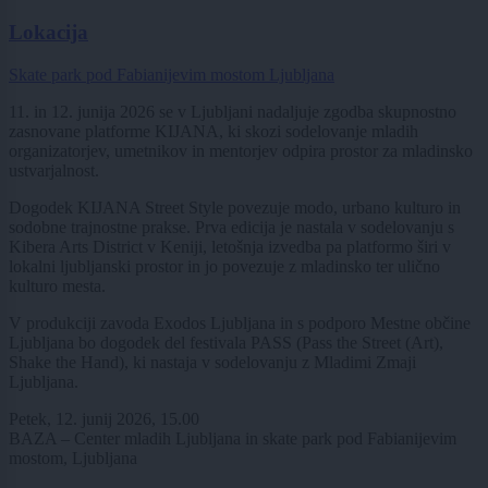
Lokacija
Skate park pod Fabianijevim mostom Ljubljana
11. in 12. junija 2026 se v Ljubljani nadaljuje zgodba skupnostno
zasnovane platforme KIJANA, ki skozi sodelovanje mladih
organizatorjev, umetnikov in mentorjev odpira prostor za mladinsko
ustvarjalnost.
Dogodek KIJANA Street Style povezuje modo, urbano kulturo in
sodobne trajnostne prakse. Prva edicija je nastala v sodelovanju s
Kibera Arts District v Keniji, letošnja izvedba pa platformo širi v
lokalni ljubljanski prostor in jo povezuje z mladinsko ter ulično
kulturo mesta.
V produkciji zavoda Exodos Ljubljana in s podporo Mestne občine
Ljubljana bo dogodek del festivala PASS (Pass the Street (Art),
Shake the Hand), ki nastaja v sodelovanju z Mladimi Zmaji
Ljubljana.
Petek, 12. junij 2026, 15.00
BAZA – Center mladih Ljubljana in skate park pod Fabianijevim
mostom, Ljubljana