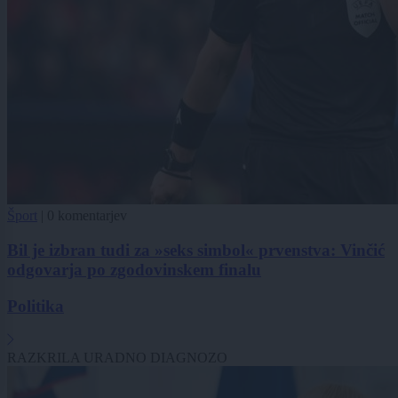
Šport
|
0 komentarjev
Bil je izbran tudi za »seks simbol« prvenstva: Vinčić
odgovarja po zgodovinskem finalu
Politika
RAZKRILA URADNO DIAGNOZO