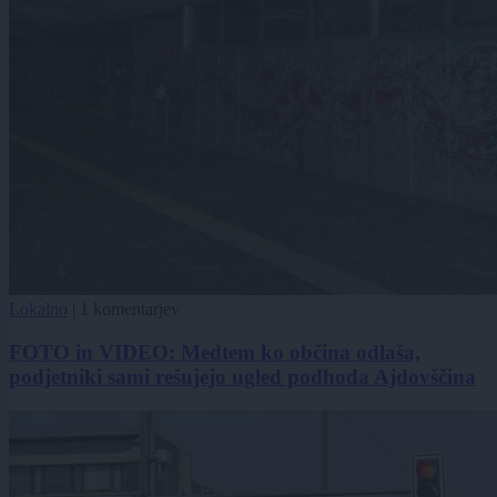
Lokalno
|
1 komentarjev
FOTO in VIDEO: Medtem ko občina odlaša,
podjetniki sami rešujejo ugled podhoda Ajdovščina