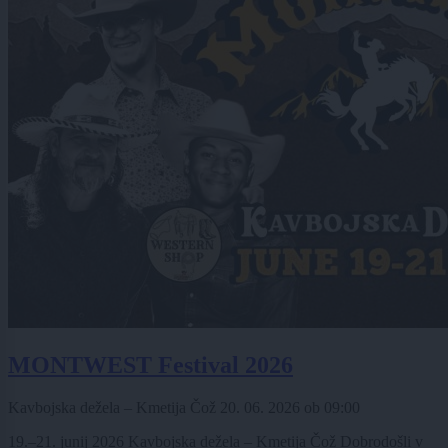
MONTWEST Festival 2026
Kavbojska dežela – Kmetija Čož
20. 06. 2026
ob
09:00
19.–21. junij 2026 Kavbojska dežela – Kmetija Čož Dobrodošli v