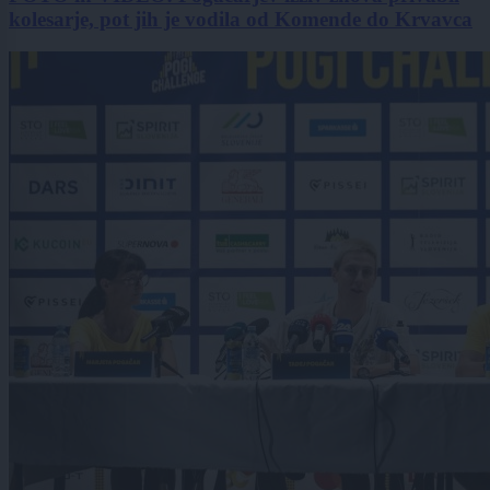
kolesarje, pot jih je vodila od Komende do Krvavca