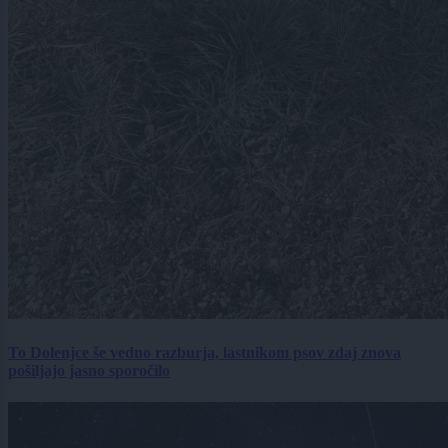
To Dolenjce še vedno razburja, lastnikom psov zdaj znova
pošiljajo jasno sporočilo