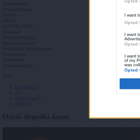
Opted 
#symphoniacs
#classicalmusic
#rebels
I want t
#show
Opted 
#LJUBLJANA
#krizanke
I want 
#yourticket.shop
Advertis
#theshowmakers
Opted 
#europolis_entertainment
#enzomusic
I want t
#worldtour
of my P
was col
#classicalworld
Opted 
Deli
Facebook
X
WhatsApp
Pošlji
Ostali dogodki danes