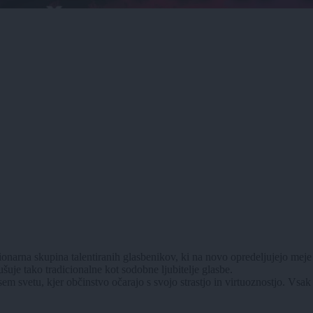
na skupina talentiranih glasbenikov, ki na novo opredeljujejo meje kl
uje tako tradicionalne kot sodobne ljubitelje glasbe.
tu, kjer občinstvo očarajo s svojo strastjo in virtuoznostjo. Vsak čla