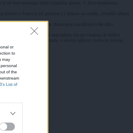
n ob tem ohranjajo bistvo klasične glasbe. V živo remiksirajo
a lestvici i-Tunes in bil prisoten 21 tednov na uradni „Nemški album
lcev na družbenih omrežjih, dokazujejo naraščajočo številko
e, navdihne čute in pusti nepozaben vtis pri vsakem, ki doživi
Angelesa do Berlina in kmalu, v okviru njihove svetovne turneje,
sonal or
ection to
ou may
 personal
out of the
 downstream
B’s List of
×
ic) in njegovi partnerji.