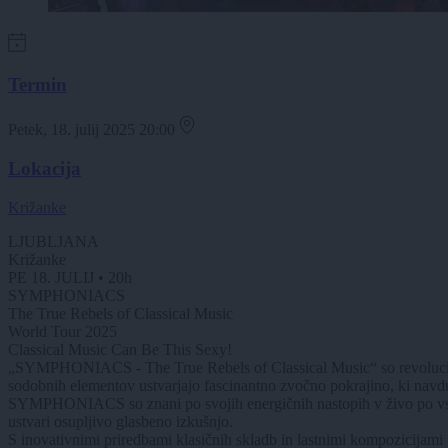
Termin
Petek, 18. julij 2025 20:00
Lokacija
Križanke
LJUBLJANA
Križanke
PE 18. JULIJ • 20h
SYMPHONIACS
The True Rebels of Classical Music
World Tour 2025
Classical Music Can Be This Sexy!
„SYMPHONIACS - The True Rebels of Classical Music“ so revolucionar
sodobnih elementov ustvarjajo fascinantno zvočno pokrajino, ki navduš
SYMPHONIACS so znani po svojih energičnih nastopih v živo po vsem sve
ustvari osupljivo glasbeno izkušnjo.
S inovativnimi priredbami klasičnih skladb in lastnimi kompozicijami