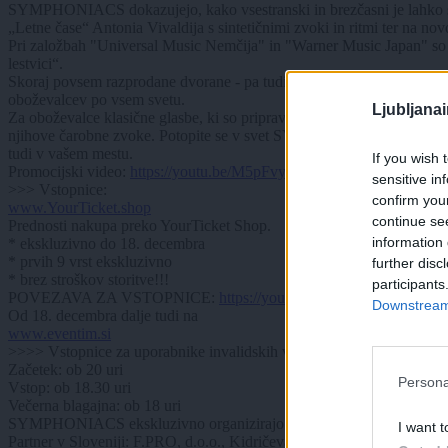
SYMPHONIACS dokazujejo, kako vsestranski in brezčasni je lahko svet
„Letne čase“ Antonia Vivaldija s sintetičnimi zvoki in ritmi ter na nov
Pri založbah "Universal Music Nemčija" in "Warner Music Japan" so že
lestvici“.
Skoraj povsem razprodane dvorane - pa tudi več kot 30 milijonov ogl
oboževalcev po vsem svetu.
Ljubljana
Za oboževalce klasične glasbe, ki so pripravljeni odkrivati nove ho
njihove čarobne zvoke. Potopite se v svet SYMPHONIACS in se pustite
tudi v vašem mestu.
If you wish 
Promocijski video:
https://youtu.be/M5pFvyoKyVo?si=p96ompSpEg
sensitive in
>>> Vstopnice:
confirm you
www.YourTicket.shop
continue se
Prednosti nakupa preko YourTicket Shop.
information 
* ekskluzivno do 18. decembra
* prvih 9 vrst ekskluzivno
further disc
* brez stroškov storitve!!!
participants
POVEZAVA ZA VSTOPNICE:
https://yourticket.shop/buchen/361
Downstream 
Od 18. decembra dalje tudi na
www.eventim.si
>>>> Vstopnice za uporabnike invalidskih vozičkov in njihove sprem
Začetek: ob 20 uri
Persona
Vstop: ob 18.30 uri
Večerna blagajna: ob 18 uri
SYMPHONIACS ekskluzivno organizirajo v Avstriji, Nemčiji, Švici
I want t
Partner v Sloveniji: F.PRO, d.o.o., Kidričeva ul. 9, 1236 Trzin.