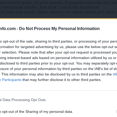
 klasične glasbe. So pravi uporniki, ki pogumno odkrivajo nove poti i
o interpretirajo skladbe „Daft Punk“ s klasičnimi instrumenti.
 izdali vrsto skladb. Njihov album je več tednov zasedal prvo mesto n
edov in več kot 90.000 naročnikov na YouTubu ter več kot 55.000 sledi
info.com -
Do Not Process My Personal Information
rizonte, so SYMPHONIACS nujen must-see. Njihova glasba se dotakne duš
 očarati z njihovo glasbeno odličnostjo. Od Tokia do Dunaja, od Los 
to opt-out of the sale, sharing to third parties, or processing of your per
8i-uSc
formation for targeted advertising by us, please use the below opt-out s
r selection. Please note that after your opt-out request is processed y
eing interest-based ads based on personal information utilized by us or
disclosed to third parties prior to your opt-out. You may separately opt-
losure of your personal information by third parties on the IAB’s list of
. This information may also be disclosed by us to third parties on the
IA
/18.07.2025/2000&lang=si
Participants
that may further disclose it to other third parties.
ljevalce:
ticketing@europolis-entertainment.eu
Prijavi se na cajtng
l Data Processing Opt Outs
 in Sloveniji THE SHOW MAKERS (Europolis Entertainment & Enzomus
o opt-out of the Sharing of my personal data.