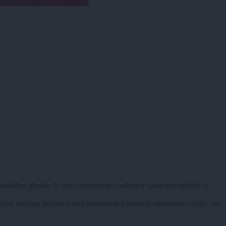
asične glasbe. S svojo edinstveno mešanico klasičnih melodij in
n skupine prispeva svoj individualni talent in ustvarjalno vizijo, da