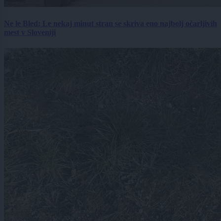
Ne le Bled: Le nekaj minut stran se skriva eno najbolj očarljivih
mest v Sloveniji