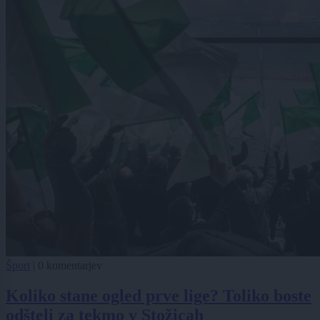
Šport
|
0 komentarjev
Koliko stane ogled prve lige? Toliko boste
odšteli za tekmo v Stožicah