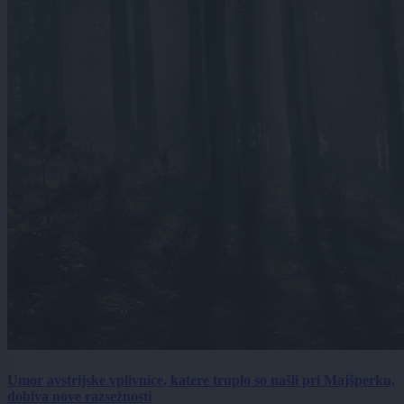
Umor avstrijske vplivnice, katere truplo so našli pri Majšperku,
dobiva nove razsežnosti