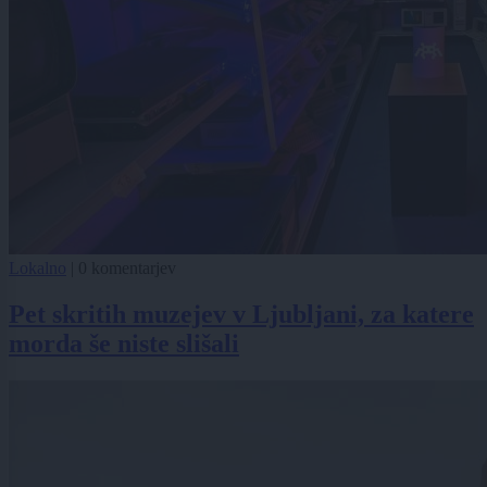
Lokalno
|
0 komentarjev
Pet skritih muzejev v Ljubljani, za katere
morda še niste slišali