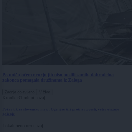
Po uničujočem neurju jih niso pustili samih, dobrodelna
zakonca pomagala družinama iz Zaloga
Zadnje objavljeno
V živo
Kronika
31 minut nazaj
Požar tik za slovensko mejo: Ogenj se širi proti avtocesti, veter otežuje
gašenje
Lokalno
eno uro nazaj