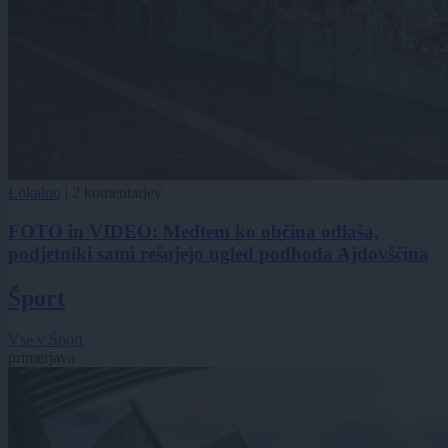
Lokalno
|
2 komentarjev
FOTO in VIDEO: Medtem ko občina odlaša,
podjetniki sami rešujejo ugled podhoda Ajdovščina
Šport
Vse v Šport
primerjava