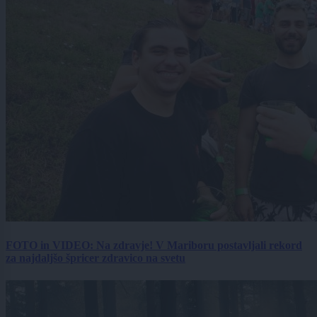
FOTO in VIDEO: Na zdravje! V Mariboru postavljali rekord
za najdaljšo špricer zdravico na svetu