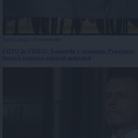
Šport
Lokalno
|
0 komentarjev
FOTO in VIDEO: Komenda v znamenju Pogačarja,
domači šampion pričaral spektakel