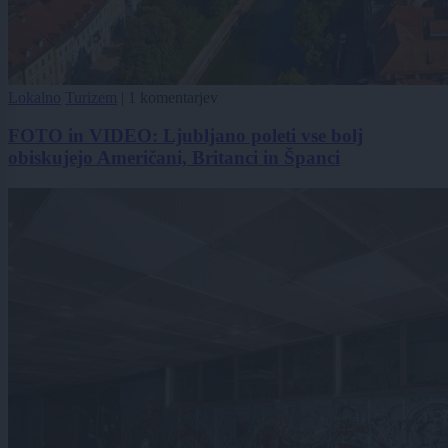
Lokalno
Turizem
|
1 komentarjev
FOTO in VIDEO: Ljubljano poleti vse bolj
obiskujejo Američani, Britanci in Španci