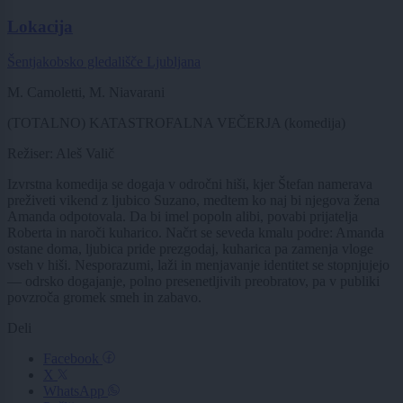
Lokacija
Šentjakobsko gledališče Ljubljana
M. Camoletti, M. Niavarani
(TOTALNO) KATASTROFALNA VEČERJA (komedija)
Režiser: Aleš Valič
Izvrstna komedija se dogaja v odročni hiši, kjer Štefan namerava
preživeti vikend z ljubico Suzano, medtem ko naj bi njegova žena
Amanda odpotovala. Da bi imel popoln alibi, povabi prijatelja
Roberta in naroči kuharico. Načrt se seveda kmalu podre: Amanda
ostane doma, ljubica pride prezgodaj, kuharica pa zamenja vloge
vseh v hiši. Nesporazumi, laži in menjavanje identitet se stopnjujejo
— odrsko dogajanje, polno presenetljivih preobratov, pa v publiki
povzroča gromek smeh in zabavo.
Deli
Facebook
X
WhatsApp