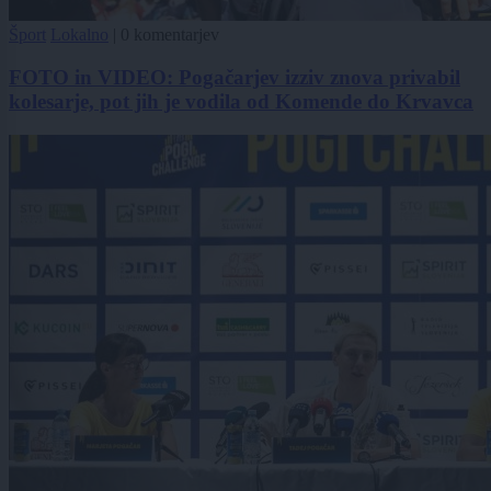
Šport
Lokalno
|
0 komentarjev
FOTO in VIDEO: Pogačarjev izziv znova privabil
kolesarje, pot jih je vodila od Komende do Krvavca