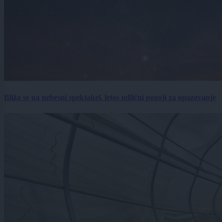
Bliža se na nebesni spektakel, letos odlični pogoji za opazovanje