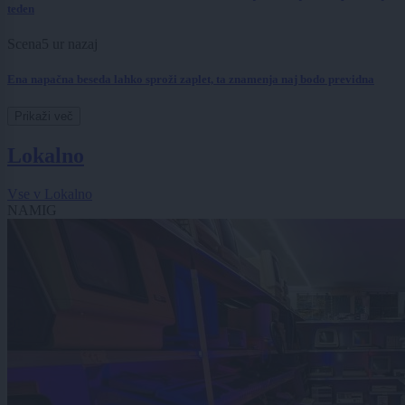
teden
Scena
5 ur nazaj
Ena napačna beseda lahko sproži zaplet, ta znamenja naj bodo previdna
Prikaži več
Lokalno
Vse v Lokalno
NAMIG