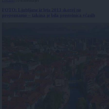
Lokalno
|
0 komentarjev
FOTO: Ljubljane iz leta 2013 skoraj ne
prepoznamo – takšna je bila prestolnica včasih