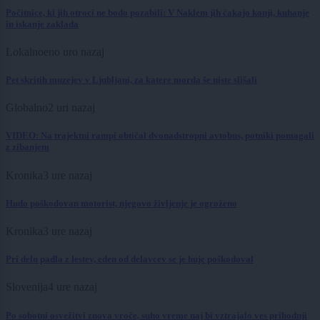
Počitnice, ki jih otroci ne bodo pozabili: V Naklem jih čakajo konji, kuhanje
in iskanje zaklada
Lokalno
eno uro nazaj
Pet skritih muzejev v Ljubljani, za katere morda še niste slišali
Globalno
2 uri nazaj
VIDEO: Na trajektni rampi obtičal dvonadstropni avtobus, potniki pomagali
z zibanjem
Kronika
3 ure nazaj
Hudo poškodovan motorist, njegovo življenje je ogroženo
Kronika
3 ure nazaj
Pri delu padla z lestev, eden od delavcev se je huje poškodoval
Slovenija
4 ure nazaj
Po sobotni osvežitvi znova vroče, suho vreme naj bi vztrajalo ves prihodnji