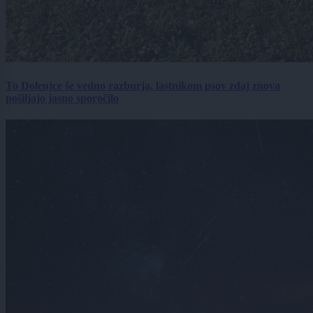
To Dolenjce še vedno razburja, lastnikom psov zdaj znova
pošiljajo jasno sporočilo