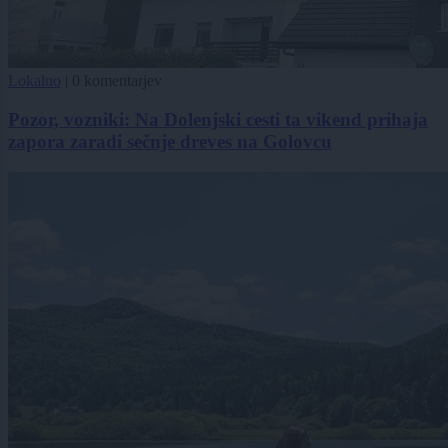
Lokalno
|
0 komentarjev
Pozor, vozniki: Na Dolenjski cesti ta vikend prihaja
zapora zaradi sečnje dreves na Golovcu