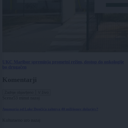
UKC Maribor spreminja prometni režim, dostop do onkologije
bo drugačen
Komentarji
Zadnje objavljeno
V živo
Scena
53 minut nazaj
Anamaria od Luke Dončića zahteva 40 milijonov dolarjev?
Kultura
eno uro nazaj