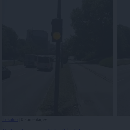
Lokalno
|
0 komentarjev