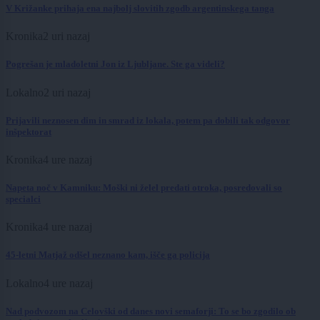
V Križanke prihaja ena najbolj slovitih zgodb argentinskega tanga
Kronika
2 uri nazaj
Pogrešan je mladoletni Jon iz Ljubljane. Ste ga videli?
Lokalno
2 uri nazaj
Prijavili neznosen dim in smrad iz lokala, potem pa dobili tak odgovor
inšpektorat
Kronika
4 ure nazaj
Napeta noč v Kamniku: Moški ni želel predati otroka, posredovali so
specialci
Kronika
4 ure nazaj
45-letni Matjaž odšel neznano kam, išče ga policija
Lokalno
4 ure nazaj
Nad podvozom na Celovški od danes novi semaforji: To se bo zgodilo ob