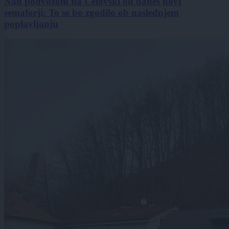
Nad podvozom na Celovški od danes novi
semaforji: To se bo zgodilo ob naslednjem
poplavljanju