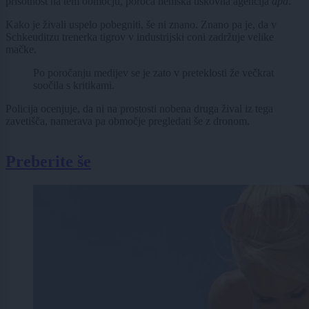
prisotnost na tem območju, poroča nemška tiskovna agencija
dpa
.
Kako je živali uspelo pobegniti, še ni znano. Znano pa je, da v
Schkeuditzu trenerka tigrov v industrijski coni zadržuje velike
mačke.
Po poročanju medijev se je zato v preteklosti že večkrat
soočila s kritikami.
Policija ocenjuje, da ni na prostosti nobena druga žival iz tega
zavetišča, namerava pa območje pregledati še z dronom.
Preberite še