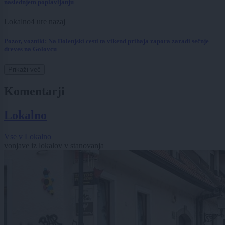
naslednjem poplavljanju
Lokalno
4 ure nazaj
Pozor, vozniki: Na Dolenjski cesti ta vikend prihaja zapora zaradi sečnje
dreves na Golovcu
Prikaži več
Komentarji
Lokalno
Vse v Lokalno
vonjave iz lokalov v stanovanja