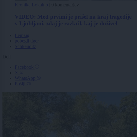
Kronika
Lokalno
|
0 komentarjev
VIDEO: Med prvimi je prišel na kraj tragedije
v Ljubljani, zdaj je razkril, kaj je doživel
Leipzig
pobegli tiger
Schkeuditz
Deli
Facebook
X
WhatsApp
Pošlji