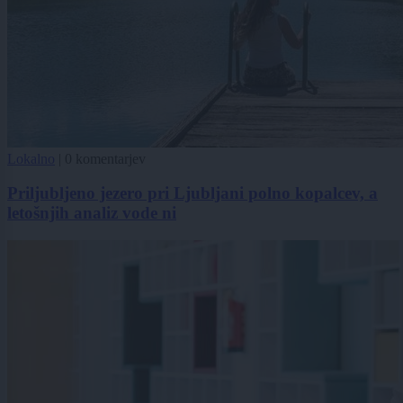
Lokalno
|
0 komentarjev
Priljubljeno jezero pri Ljubljani polno kopalcev, a
letošnjih analiz vode ni