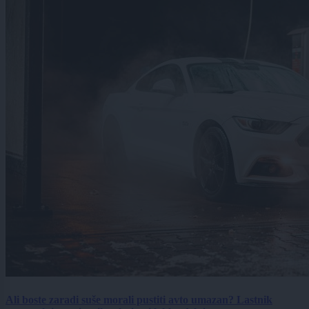
Ali boste zaradi suše morali pustiti avto umazan? Lastnik