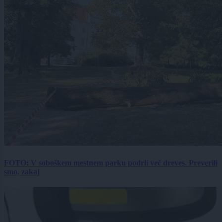
FOTO: V soboškem mestnem parku podrli več dreves. Preverili
smo, zakaj