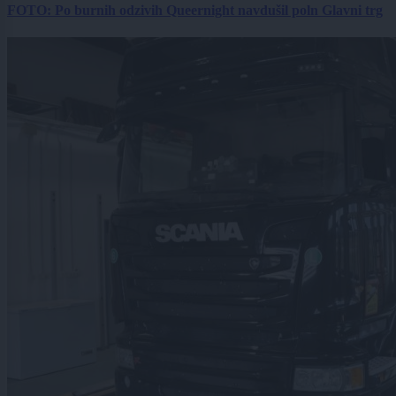
FOTO: Po burnih odzivih Queernight navdušil poln Glavni trg