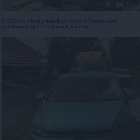
FOTO: Na Obrežju ustavili tovornjak iz Španije, med
pohištvom našli 177 kilogramov konoplje