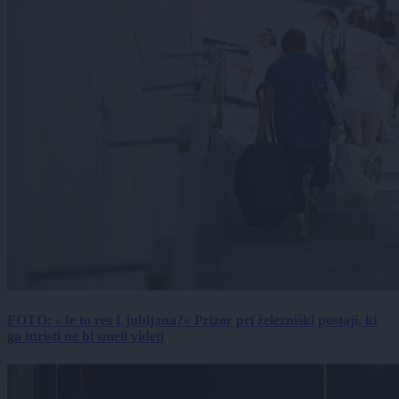
FOTO: »Je to res Ljubljana?« Prizor pri železniški postaji, ki
ga turisti ne bi smeli videti