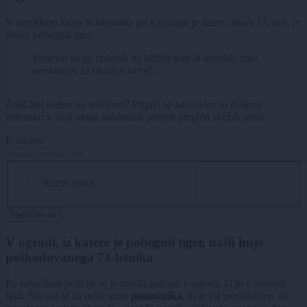
V nemškem kraju Schkeuditz pri Leipzigu je danes, okoli 13. ure, iz
obore pobegnil tiger.
Policisti so ga izsledili na bližnji trati in ustrelili, zato
nevarnosti za okolico ni več.
Želiš biti vedno na tekočem? Prijavi se na novice in dvakrat
tedensko v svoj email nabiralnik prejmi pregled svežih novic.
E-naslov
CAPTCHA
Nisem robot
Naročite se
V ogradi, iz katere je pobegnil tiger, našli huje
poškodovanega 73-letnika
Po navedbah policije se je moški nahajal v ogradi, ki je v zasebni
lasti. Šlo naj bi za neke vrste
pomočnika
, ki je bil 'pooblaščen' za