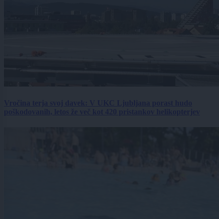
Vročina terja svoj davek: V UKC Ljubljana porast hudo
poškodovanih, letos že več kot 420 pristankov helikopterjev