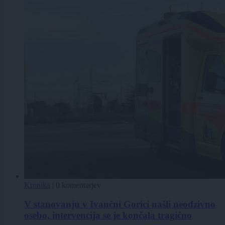
Kronika
|
0 komentarjev
V stanovanju v Ivančni Gorici našli neodzivno
osebo, intervencija se je končala tragično