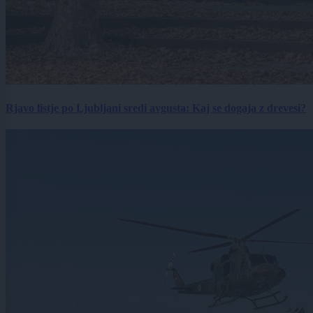
Rjavo listje po Ljubljani sredi avgusta: Kaj se dogaja z drevesi?