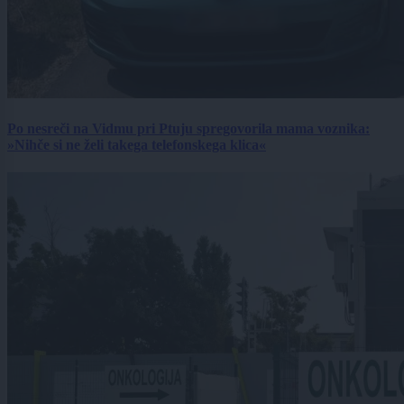
Po nesreči na Vidmu pri Ptuju spregovorila mama voznika:
»Nihče si ne želi takega telefonskega klica«