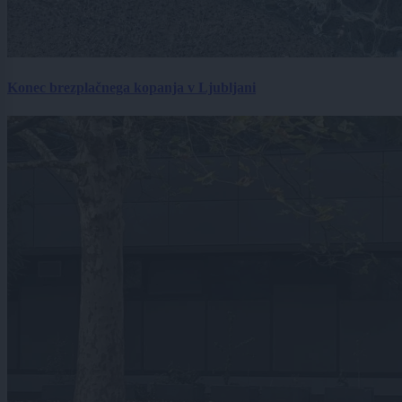
Konec brezplačnega kopanja v Ljubljani