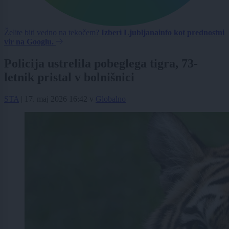
Želite biti vedno na tekočem?
Izberi Ljubljanainfo kot prednostni
vir na Googlu.
Policija ustrelila pobeglega tigra, 73-
letnik pristal v bolnišnici
STA
|
17. maj 2026 16:42
v
Globalno