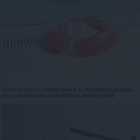
FOTO in VIDEO: Takšna gneča je na ljubljanskih kopališčih -
otroci zavzeli bazene, na Kodeljevem omejujejo vstop