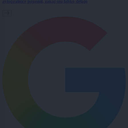
avtopralnice pojasnil, zakaj oni lahko delajo