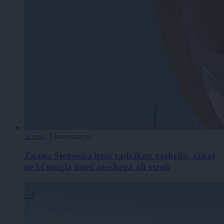
Scena
|
5 komentarjev
Znana Slovenka brez zadržkov razkrila, zakaj
ne bi mogla imeti moškega ali otrok