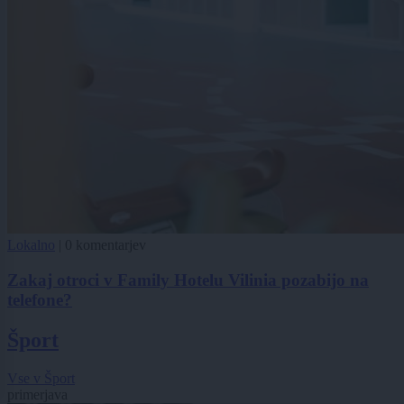
Lokalno
|
0 komentarjev
Zakaj otroci v Family Hotelu Vilinia pozabijo na
telefone?
Šport
Vse v Šport
primerjava