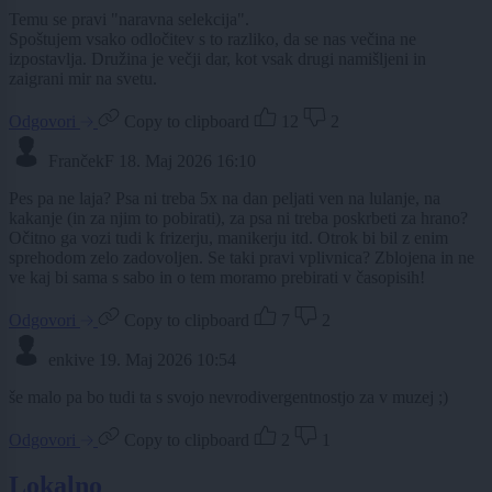
Temu se pravi "naravna selekcija".
Spoštujem vsako odločitev s to razliko, da se nas večina ne
izpostavlja. Družina je večji dar, kot vsak drugi namišljeni in
zaigrani mir na svetu.
Odgovori
Copy to clipboard
12
2
FrančekF
18. Maj 2026 16:10
Pes pa ne laja? Psa ni treba 5x na dan peljati ven na lulanje, na
kakanje (in za njim to pobirati), za psa ni treba poskrbeti za hrano?
Očitno ga vozi tudi k frizerju, manikerju itd. Otrok bi bil z enim
sprehodom zelo zadovoljen. Se taki pravi vplivnica? Zblojena in ne
ve kaj bi sama s sabo in o tem moramo prebirati v časopisih!
Odgovori
Copy to clipboard
7
2
enkive
19. Maj 2026 10:54
še malo pa bo tudi ta s svojo nevrodivergentnostjo za v muzej ;)
Odgovori
Copy to clipboard
2
1
Lokalno