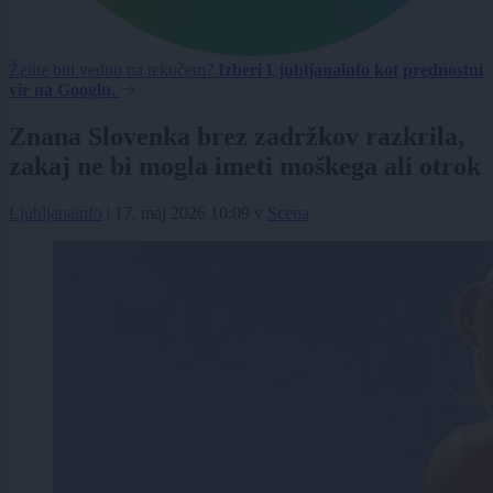
Želite biti vedno na tekočem?
Izberi Ljubljanainfo kot prednostni
vir na Googlu.
Znana Slovenka brez zadržkov razkrila,
zakaj ne bi mogla imeti moškega ali otrok
Ljubljanainfo
|
17. maj 2026 10:09
v
Scena