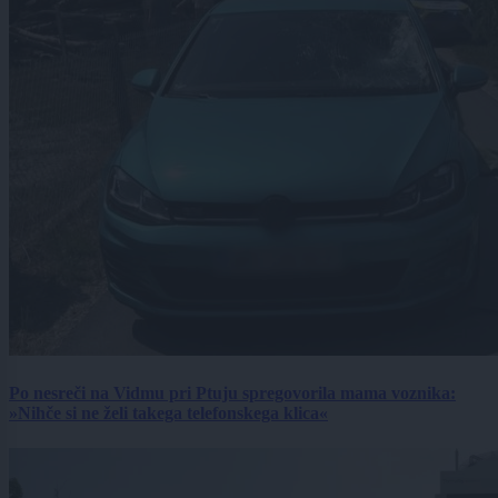
Po nesreči na Vidmu pri Ptuju spregovorila mama voznika:
»Nihče si ne želi takega telefonskega klica«