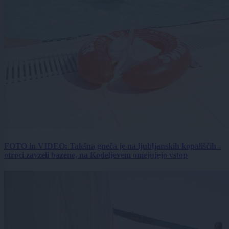
FOTO in VIDEO: Takšna gneča je na ljubljanskih kopališčih -
otroci zavzeli bazene, na Kodeljevem omejujejo vstop