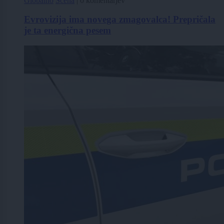
Globalno
Scena
|
0 komentarjev
Evrovizija ima novega zmagovalca! Prepričala
je ta energična pesem