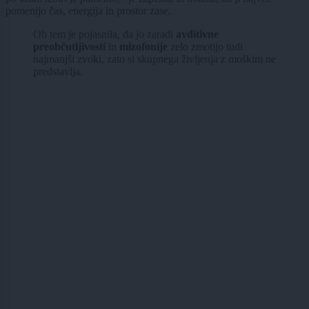
pomenijo čas, energija in prostor zase.
Ob tem je pojasnila, da jo zaradi
avditivne
preobčutljivosti
in
mizofonije
zelo zmotijo tudi
najmanjši zvoki, zato si skupnega življenja z moškim ne
predstavlja.