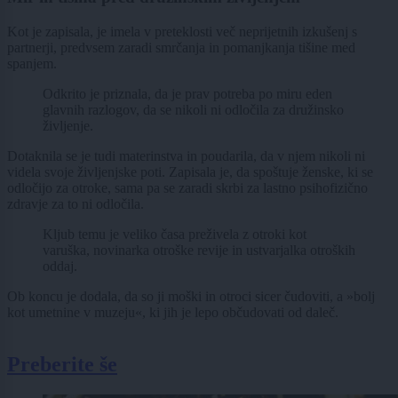
Kot je zapisala, je imela v preteklosti več neprijetnih izkušenj s
partnerji, predvsem zaradi smrčanja in pomanjkanja tišine med
spanjem.
Odkrito je priznala, da je prav potreba po miru eden
glavnih razlogov, da se nikoli ni odločila za družinsko
življenje.
Dotaknila se je tudi materinstva in poudarila, da v njem nikoli ni
videla svoje življenjske poti. Zapisala je, da spoštuje ženske, ki se
odločijo za otroke, sama pa se zaradi skrbi za lastno psihofizično
zdravje za to ni odločila.
Kljub temu je veliko časa preživela z otroki kot
varuška, novinarka otroške revije in ustvarjalka otroških
oddaj.
Ob koncu je dodala, da so ji moški in otroci sicer čudoviti, a »bolj
kot umetnine v muzeju«, ki jih je lepo občudovati od daleč.
Preberite še