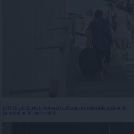
FOTO: »Je to res Ljubljana?« Prizor pri železniški postaji, ki
ga turisti ne bi smeli videti