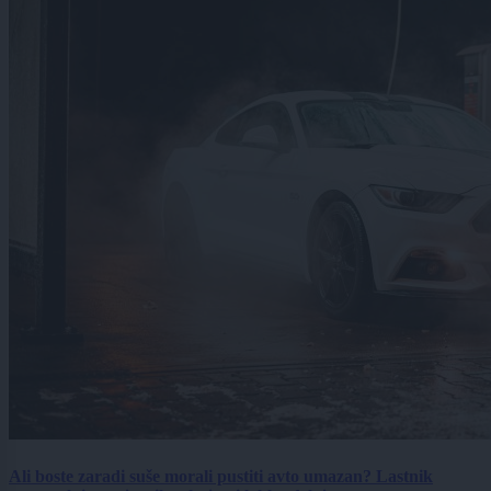
Ali boste zaradi suše morali pustiti avto umazan? Lastnik