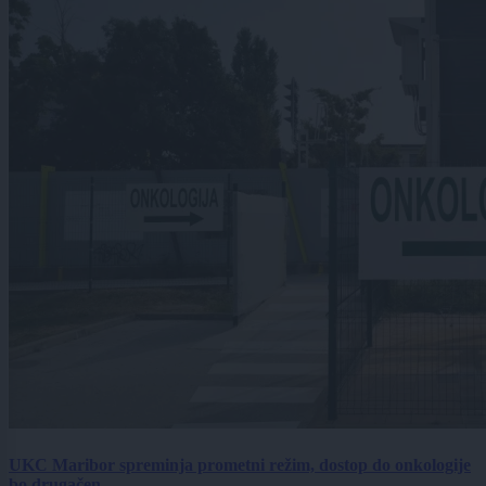
UKC Maribor spreminja prometni režim, dostop do onkologije
bo drugačen