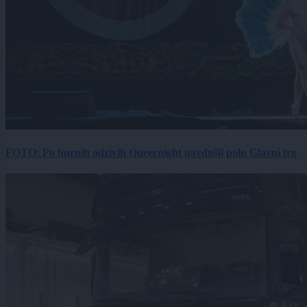
FOTO: Po burnih odzivih Queernight navdušil poln Glavni trg