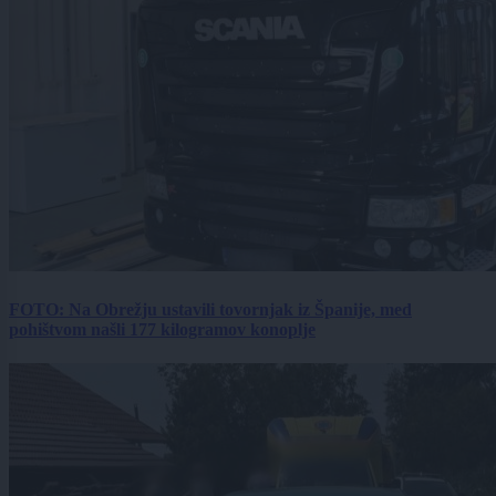
FOTO: Na Obrežju ustavili tovornjak iz Španije, med
pohištvom našli 177 kilogramov konoplje