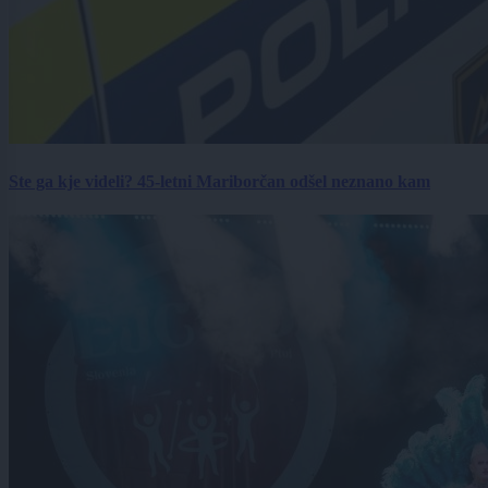
Ste ga kje videli? 45-letni Mariborčan odšel neznano kam