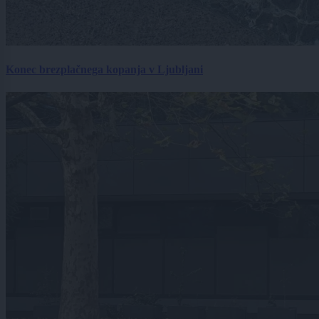
Konec brezplačnega kopanja v Ljubljani