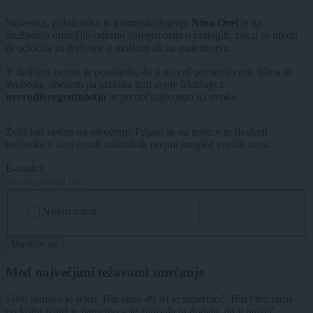
Slovenka, publicistka in komunikologinja
Nina Orel
je na
družbenih omrežjih odkrito spregovorila o razlogih, zakaj se nikoli
ni odločila za življenje z moškim ali za materinstvo.
V daljšem zapisu je poudarila, da ji največ pomenijo mir, tišina in
svoboda, obenem pa razkrila tudi svoje izkušnje z
nevrodivergentnostjo
in preobčutljivostjo na zvoke.
Želiš biti vedno na tekočem? Prijavi se na novice in dvakrat
tedensko v svoj email nabiralnik prejmi pregled svežih novic.
E-naslov
CAPTCHA
Nisem robot
Naročite se
Med največjimi težavami smrčanje
»Biti samska je seksi. Biti stara 49 let je supermoč. Biti brez otrok
po lastni izbiri je pametno,« je zapisala in dodala, da ji največ