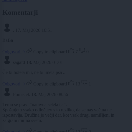
Komentarji
.
17. Maj 2026 16:51
BaBa
Odgovori
Copy to clipboard
7
0
sagafd
18. Maj 2026 01:01
Če bi hotela mir, ne bi imela psa ...
Odgovori
Copy to clipboard
13
1
Pomislek
18. Maj 2026 08:56
Temu se pravi "naravna selekcija".
Spoštujem vsako odločitev s to razliko, da se nas večina ne
izpostavlja. Družina je večji dar, kot vsak drugi namišljeni in
zaigrani mir na svetu.
Odgovori
Copy to clipboard
12
2