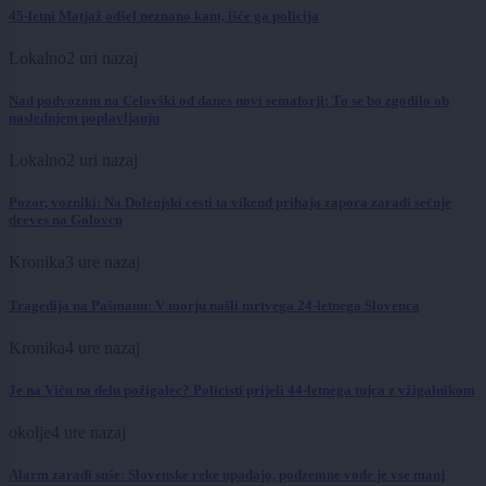
45-letni Matjaž odšel neznano kam, išče ga policija
Lokalno
2 uri nazaj
Nad podvozom na Celovški od danes novi semaforji: To se bo zgodilo ob
naslednjem poplavljanju
Lokalno
2 uri nazaj
Pozor, vozniki: Na Dolenjski cesti ta vikend prihaja zapora zaradi sečnje
dreves na Golovcu
Kronika
3 ure nazaj
Tragedija na Pašmanu: V morju našli mrtvega 24-letnega Slovenca
Kronika
4 ure nazaj
Je na Viču na delu požigalec? Policisti prijeli 44-letnega tujca z vžigalnikom
okolje
4 ure nazaj
Alarm zaradi suše: Slovenske reke upadajo, podzemne vode je vse manj