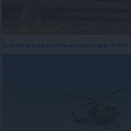
Rjavo listje po Ljubljani sredi avgusta: Kaj se dogaja z drevesi?