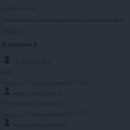
Lokalno
5 ur nazaj
Priljubljeno jezero pri Ljubljani polno kopalcev, a letošnjih analiz vode ni
Prikaži več
Komentarji
.
17. Maj 2026 16:51
BaBa
Odgovori
Copy to clipboard
7
0
sagafd
18. Maj 2026 01:01
Če bi hotela mir, ne bi imela psa ...
Odgovori
Copy to clipboard
13
1
Pomislek
18. Maj 2026 08:56