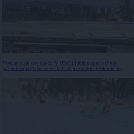
Vročina terja svoj davek: V UKC Ljubljana porast hudo
poškodovanih, letos že več kot 420 pristankov helikopterjev