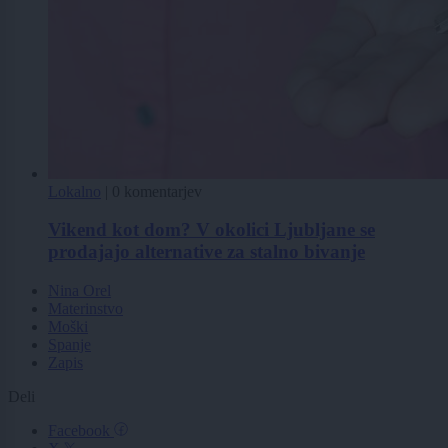
Lokalno
|
0 komentarjev
Vikend kot dom? V okolici Ljubljane se
prodajajo alternative za stalno bivanje
Nina Orel
Materinstvo
Moški
Spanje
Zapis
Deli
Facebook