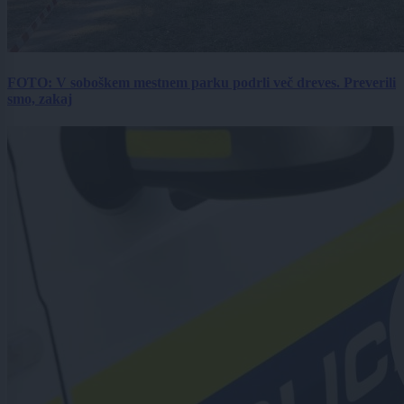
FOTO: V soboškem mestnem parku podrli več dreves. Preverili
smo, zakaj