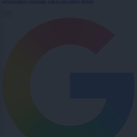
avtopralnice pojasnil, zakaj oni lahko delajo