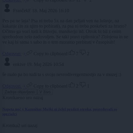
FrančekF
18. Maj 2026 16:10
Pes pa ne laja? Psa ni treba 5x na dan peljati ven na lulanje, na
kakanje (in za njim to pobirati), za psa ni treba poskrbeti za hrano?
Očitno ga vozi tudi k frizerju, manikerju itd. Otrok bi bil z enim
sprehodom zelo zadovoljen. Se taki pravi vplivnica? Zblojena in ne
ve kaj bi sama s sabo in o tem moramo prebirati v časopisih!
Odgovori
Copy to clipboard
7
2
enkive
19. Maj 2026 10:54
še malo pa bo tudi ta s svojo nevrodivergentnostjo za v muzej ;)
Odgovori
Copy to clipboard
2
1
Zadnje objavljeno
V živo
Kronika
eno uro nazaj
Napeta noč v Kamniku: Moški ni želel predati otroka, posredovali so
specialci
Kronika
2 uri nazaj