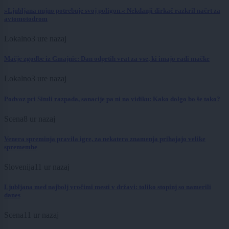
»Ljubljana nujno potrebuje svoj poligon.« Nekdanji dirkač razkril načrt za
avtomotodrom
Lokalno
3 ure nazaj
Mačje zgodbe iz Gmajnic: Dan odprtih vrat za vse, ki imajo radi mačke
Lokalno
3 ure nazaj
Podvoz pri Situli razpada, sanacije pa ni na vidiku: Kako dolgo bo še tako?
Scena
8 ur nazaj
Venera spreminja pravila igre, za nekatera znamenja prihajajo velike
spremembe
Slovenija
11 ur nazaj
Ljubljana med najbolj vročimi mesti v državi: toliko stopinj so namerili
danes
Scena
11 ur nazaj