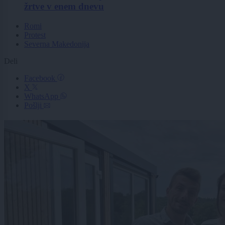
žrtve v enem dnevu
Romi
Protest
Severna Makedonija
Deli
Facebook
X
WhatsApp
Pošlji