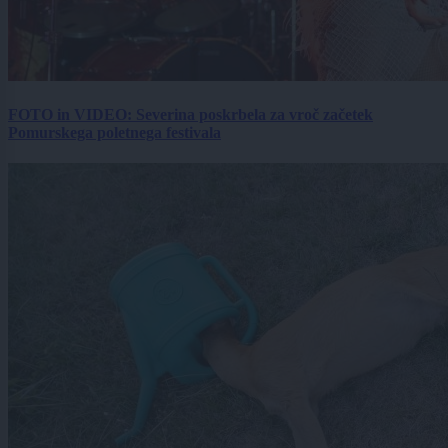
FOTO in VIDEO: Severina poskrbela za vroč začetek
Pomurskega poletnega festivala