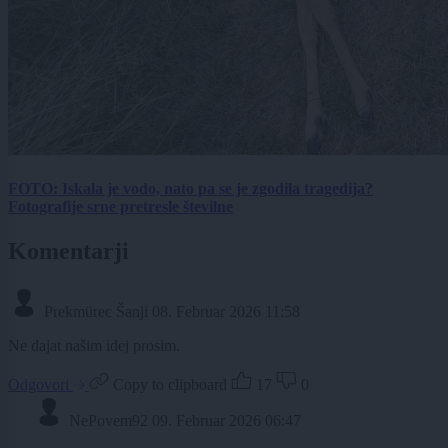
FOTO: Iskala je vodo, nato pa se je zgodila tragedija?
Fotografije srne pretresle številne
Komentarji
Prekmürec Šanji
08. Februar 2026 11:58
Ne dajat našim idej prosim.
Odgovori
Copy to clipboard
17
0
NePovem92
09. Februar 2026 06:47