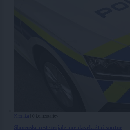
Kronika
|
0 komentarjev
Slovenske ceste terjale nov davek: štiri smrtne