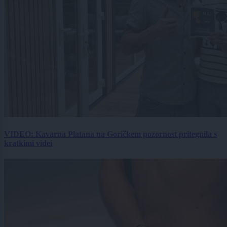
VIDEO: Kavarna Platana na Goričkem pozornost pritegnila s
kratkimi videi