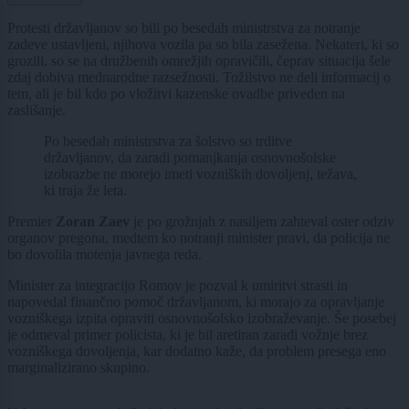
Protesti državljanov so bili po besedah ministrstva za notranje
zadeve ustavljeni, njihova vozila pa so bila zasežena. Nekateri, ki so
grozili, so se na družbenih omrežjih opravičili, čeprav situacija šele
zdaj dobiva mednarodne razsežnosti. Tožilstvo ne deli informacij o
tem, ali je bil kdo po vložitvi kazenske ovadbe priveden na
zaslišanje.
Po besedah ​​ministrstva za šolstvo so trditve
državljanov, da zaradi pomanjkanja osnovnošolske
izobrazbe ne morejo imeti vozniških dovoljenj, težava,
ki traja že leta.
Premier
Zoran Zaev
je po grožnjah z nasiljem zahteval oster odziv
organov pregona, medtem ko notranji minister pravi, da policija ne
bo dovolila motenja javnega reda.
Minister za integracijo Romov je pozval k umiritvi strasti in
napovedal finančno pomoč državljanom, ki morajo za opravljanje
vozniškega izpita opraviti osnovnošolsko izobraževanje. Še posebej
je odmeval primer policista, ki je bil aretiran zaradi vožnje brez
vozniškega dovoljenja, kar dodatno kaže, da problem presega eno
marginalizirano skupino.