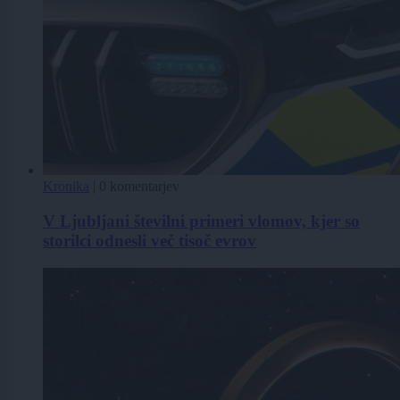
Kronika
|
0 komentarjev
V Ljubljani številni primeri vlomov, kjer so
storilci odnesli več tisoč evrov