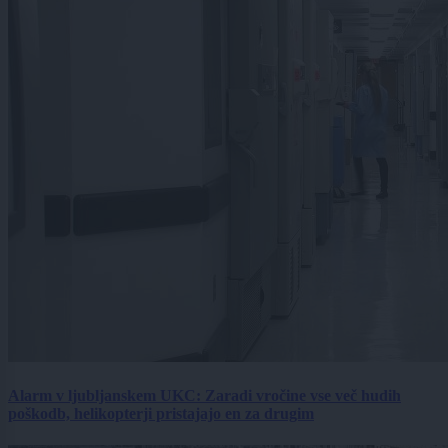
Alarm v ljubljanskem UKC: Zaradi vročine vse več hudih
poškodb, helikopterji pristajajo en za drugim