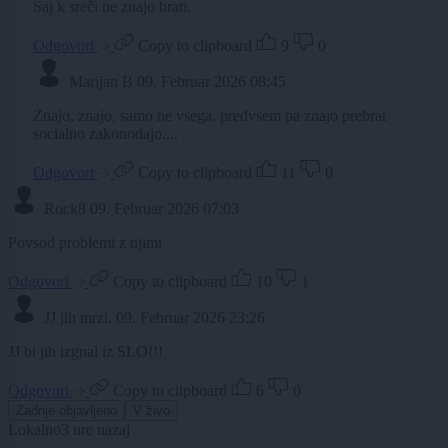
Saj k sreči ne znajo brati.
Odgovori
Copy to clipboard
9
0
Marijan B
09. Februar 2026 08:45
Znajo, znajo, samo ne vsega, predvsem pa znajo prebrat
socialno zakonodajo....
Odgovori
Copy to clipboard
11
0
Rock8
09. Februar 2026 07:03
Povsod problemi z njimi
Odgovori
Copy to clipboard
10
1
JJ jih mrzi.
09. Februar 2026 23:26
JJ bi jih izgnal iz SLO!!!
Odgovori
Copy to clipboard
6
0
Zadnje objavljeno
V živo
Lokalno
3 ure nazaj