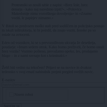
Protestniki so nosili table z napisi: »Brez šole, brez
denarja - kako naj naredimo izpit?«, »Polovica
Makedonije nima vozniškega dovoljenja« in »Znamo
voziti, le papirjev nimamo.«
V Bitoli so predvsem moški stali pred sodiščem in policijsko postajo
in iskali inštruktorja, ki bi potrdil, da znajo voziti, ženske pa so
ostale na avtocesti.
Eden od voznikov, ki se s prevozništvom ukvarja že desetletja,
poudarja: »Imam sedem otrok. Kako bomo preživeli, če bomo ostali
brez vozila? Vozimo pošteno, prevažamo opeko, les, prodajamo
blago – in z nami ravnajo kot s kriminalci.«
Želiš biti vedno na tekočem? Prijavi se na novice in dvakrat
tedensko v svoj email nabiralnik prejmi pregled svežih novic.
E-naslov
CAPTCHA
Nisem robot
Naročite se