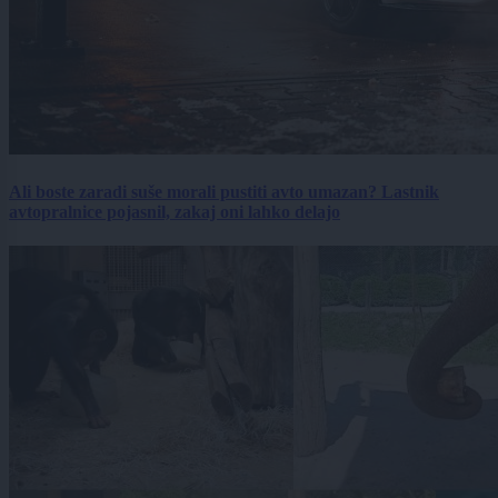
Ali boste zaradi suše morali pustiti avto umazan? Lastnik
avtopralnice pojasnil, zakaj oni lahko delajo