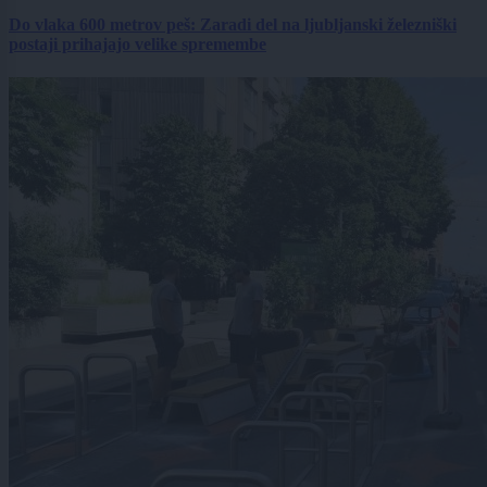
Do vlaka 600 metrov peš: Zaradi del na ljubljanski železniški
postaji prihajajo velike spremembe