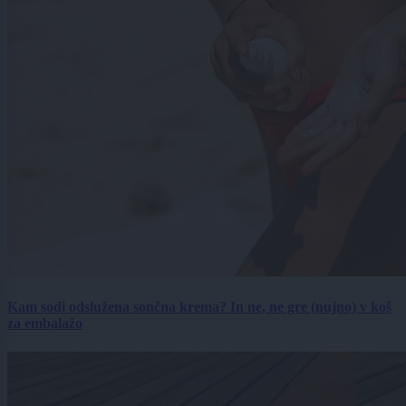
Kam sodi odslužena sončna krema? In ne, ne gre (nujno) v koš
za embalažo