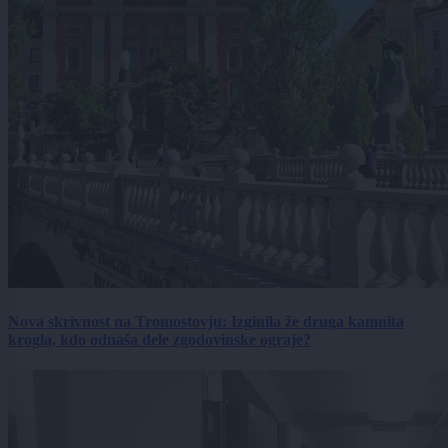
Nova skrivnost na Tromostovju: Izginila že druga kamnita
krogla, kdo odnaša dele zgodovinske ograje?