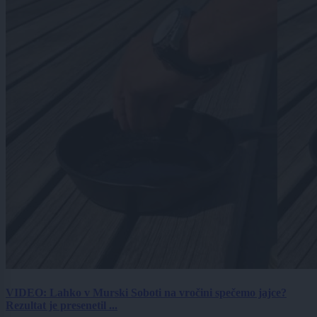
VIDEO: Lahko v Murski Soboti na vročini spečemo jajce?
Rezultat je presenetil ...