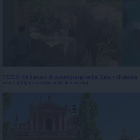
VIDEO: Od bazenov do zamrznjenega sadja: Kako v živalskem
vrtu Ljubljana skrbijo za živali v vročini