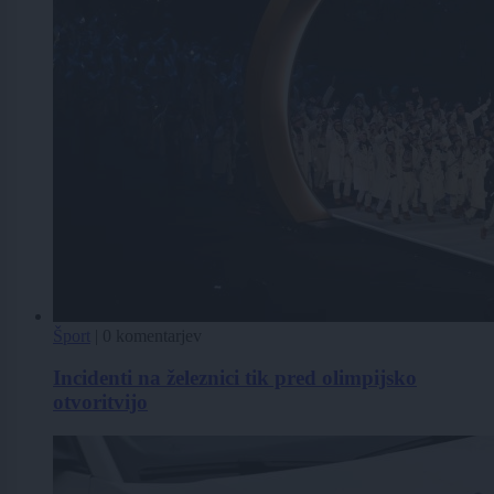
Šport
|
0 komentarjev
Incidenti na železnici tik pred olimpijsko
otvoritvijo