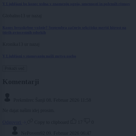
V Ljubljani bo konec tedna v znamenju ognja, umetnosti in poletnih ritmov
Globalno
13 ur nazaj
Konec brezskrbne vožnje? Septembra začnejo sekcijsko meriti hitrost na
štirih avtocestnih odsekih
Kronika
13 ur nazaj
V Ljubljani v stanovanju našli mrtvo osebo
Prikaži več
Komentarji
Prekmürec Šanji
08. Februar 2026 11:58
Ne dajat našim idej prosim.
Odgovori
Copy to clipboard
17
0
NePovem92
09. Februar 2026 06:47