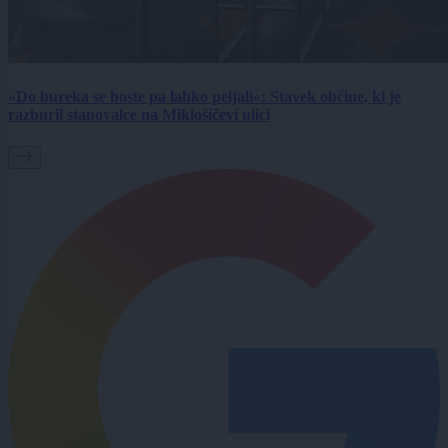
»Do bureka se boste pa lahko peljali«: Stavek občine, ki je
razburil stanovalce na Miklošičevi ulici