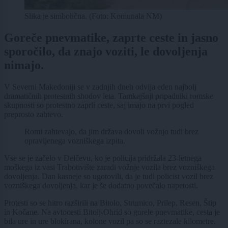
Slika je simbolična. (Foto: Komunala NM)
Goreče pnevmatike, zaprte ceste in jasno
sporočilo, da znajo voziti, le dovoljenja
nimajo.
V Severni Makedoniji se v zadnjih dneh odvija eden najbolj
dramatičnih protestnih shodov leta. Tamkajšnji pripadniki romske
skupnosti so protestno zaprli ceste, saj imajo na prvi pogled
preprosto zahtevo.
Romi zahtevajo, da jim država dovoli vožnjo tudi brez
opravljenega vozniškega izpita.
Vse se je začelo v Delčevu, ko je policija pridržala 23-letnega
moškega iz vasi Trabotivište zaradi vožnje vozila brez vozniškega
dovoljenja. Dan kasneje so ugotovili, da je tudi policist vozil brez
vozniškega dovoljenja, kar je še dodatno povečalo napetosti.
Protesti so se hitro razširili na Bitolo, Strumico, Prilep, Resen, Štip
in Kočane. Na avtocesti Bitolj-Ohrid so gorele pnevmatike, cesta je
bila ure in ure blokirana, kolone vozil pa so se raztezale kilometre.