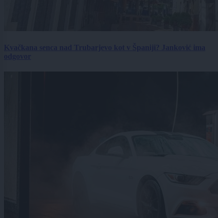
Kvačkana senca nad Trubarjevo kot v Španiji? Janković ima
odgovor