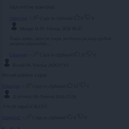
Saj k sreči ne znajo brati.
Odgovori
Copy to clipboard
9
0
Marijan B
09. Februar 2026 08:45
Znajo, znajo, samo ne vsega, predvsem pa znajo prebrat
socialno zakonodajo....
Odgovori
Copy to clipboard
11
0
Rock8
09. Februar 2026 07:03
Povsod problemi z njimi
Odgovori
Copy to clipboard
10
1
JJ jih mrzi.
09. Februar 2026 23:26
JJ bi jih izgnal iz SLO!!!
Odgovori
Copy to clipboard
6
0