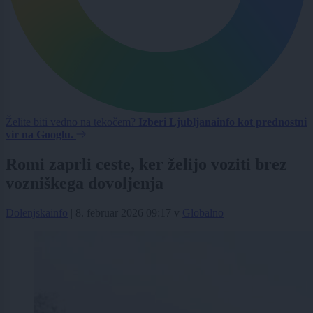
Želite biti vedno na tekočem?
Izberi Ljubljanainfo kot prednostni
vir na Googlu.
Romi zaprli ceste, ker želijo voziti brez
vozniškega dovoljenja
Dolenjskainfo
|
8. februar 2026 09:17
v
Globalno