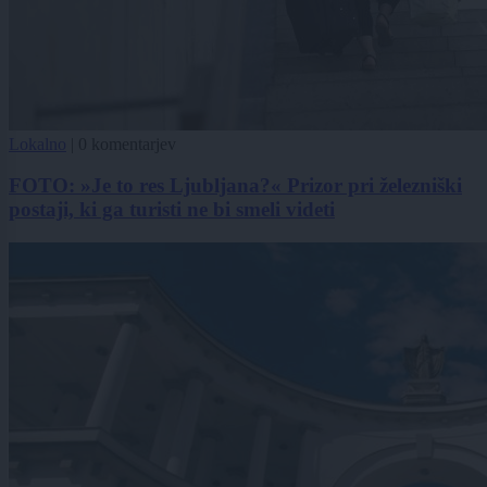
Lokalno
|
0 komentarjev
FOTO: »Je to res Ljubljana?« Prizor pri železniški
postaji, ki ga turisti ne bi smeli videti