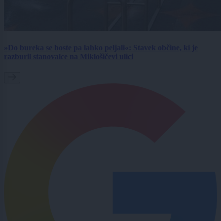
»Do bureka se boste pa lahko peljali«: Stavek občine, ki je
razburil stanovalce na Miklošičevi ulici