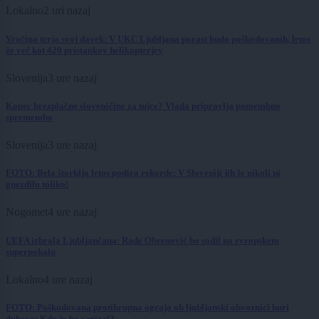
Lokalno
2 uri nazaj
Vročina terja svoj davek: V UKC Ljubljana porast hudo poškodovanih, letos
že več kot 420 pristankov helikopterjev
Slovenija
3 ure nazaj
Konec brezplačne slovenščine za tujce? Vlada pripravlja pomembno
spremembo
Slovenija
3 ure nazaj
FOTO: Bela štorklja letos podira rekorde: V Sloveniji jih še nikoli ni
gnezdilo toliko!
Nogomet
4 ure nazaj
UEFA izbrala Ljubljančana: Rade Obrenović bo sodil na evropskem
superpokalu
Lokalno
4 ure nazaj
FOTO: Poškodovana protihrupna ograja ob ljubljanski obvoznici buri
duhove: Kdo jo bo saniral?