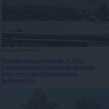
Lokalno
|
0 komentarjev
Vročina terja svoj davek: V UKC
Ljubljana porast hudo poškodovanih,
letos že več kot 420 pristankov
helikopterjev