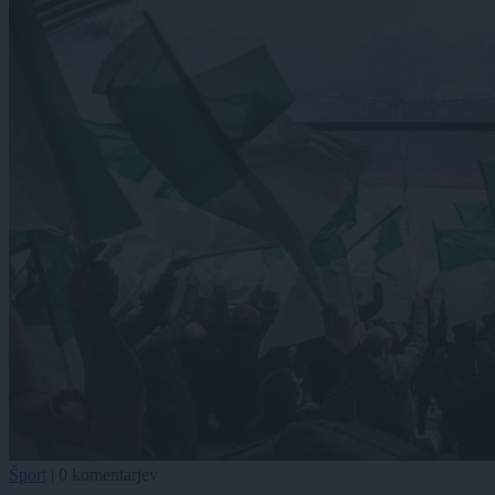
Šport
|
0 komentarjev