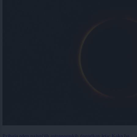
Prihaja eden največjih astronomskih dogodkov leta: Kako bo