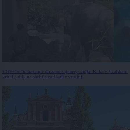
VIDEO: Od bazenov do zamrznjenega sadja: Kako v živalskem
vrtu Ljubljana skrbijo za živali v vročini