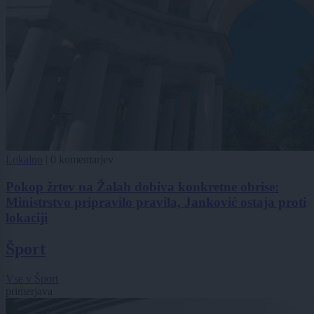
Lokalno
|
0 komentarjev
Pokop žrtev na Žalah dobiva konkretne obrise:
Ministrstvo pripravilo pravila, Janković ostaja proti
lokaciji
Šport
Vse v Šport
primerjava