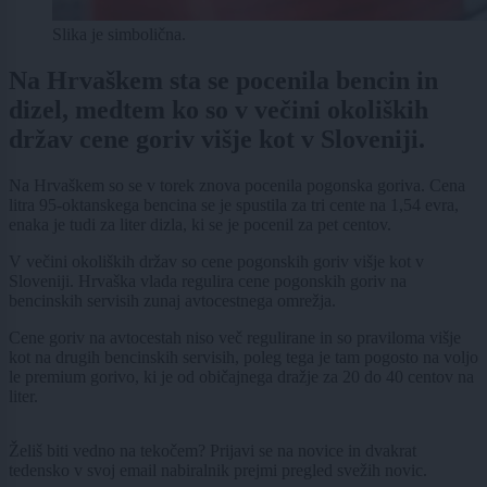
Slika je simbolična.
Na Hrvaškem sta se pocenila bencin in
dizel, medtem ko so v večini okoliških
držav cene goriv višje kot v Sloveniji.
Na Hrvaškem so se v torek znova pocenila pogonska goriva. Cena
litra 95-oktanskega bencina se je spustila za tri cente na 1,54 evra,
enaka je tudi za liter dizla, ki se je pocenil za pet centov.
V večini okoliških držav so cene pogonskih goriv višje kot v
Sloveniji. Hrvaška vlada regulira cene pogonskih goriv na
bencinskih servisih zunaj avtocestnega omrežja.
Cene goriv na avtocestah niso več regulirane in so praviloma višje
kot na drugih bencinskih servisih, poleg tega je tam pogosto na voljo
le premium gorivo, ki je od običajnega dražje za 20 do 40 centov na
liter.
Želiš biti vedno na tekočem? Prijavi se na novice in dvakrat
tedensko v svoj email nabiralnik prejmi pregled svežih novic.