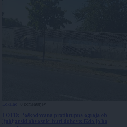
Lokalno
|
0 komentarjev
FOTO: Poškodovana protihrupna ograja ob
ljubljanski obvoznici buri duhove: Kdo jo bo