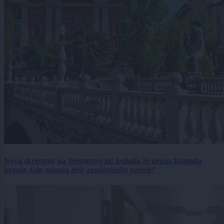
Nova skrivnost na Tromostovju: Izginila že druga kamnita
krogla, kdo odnaša dele zgodovinske ograje?