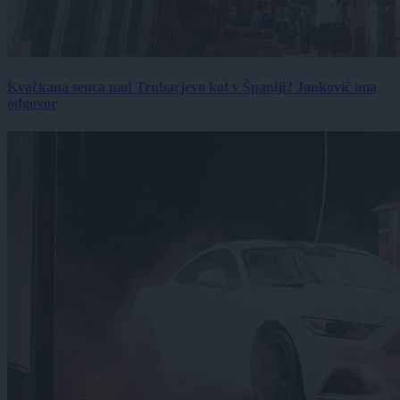
Kvačkana senca nad Trubarjevo kot v Španiji? Janković ima
odgovor