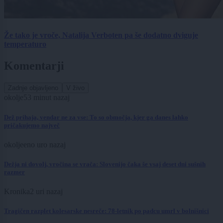
Že tako je vroče, Natalija Verboten pa še dodatno dviguje
temperaturo
Komentarji
Zadnje objavljeno
V živo
okolje
53 minut nazaj
Dež prihaja, vendar ne za vse: To so območja, kjer ga danes lahko
pričakujemo največ
okolje
eno uro nazaj
Dežja ni dovolj, vročina se vrača: Slovenijo čaka še vsaj deset dni sušnih
razmer
Kronika
2 uri nazaj
Tragičen razplet kolesarske nesreče: 78-letnik po padcu umrl v bolnišnici