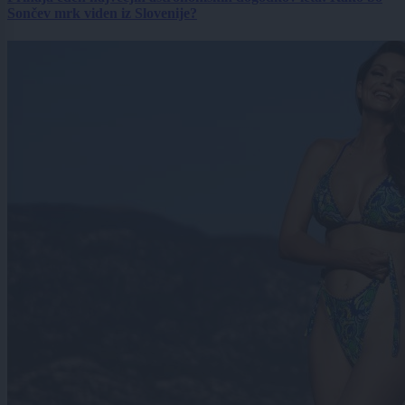
Sončev mrk viden iz Slovenije?