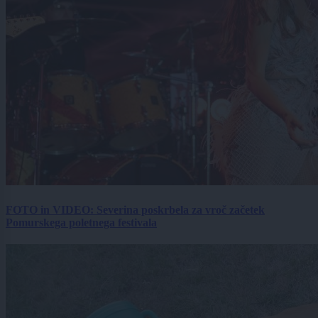
FOTO in VIDEO: Severina poskrbela za vroč začetek
Pomurskega poletnega festivala