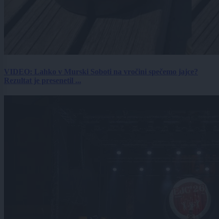
VIDEO: Lahko v Murski Soboti na vročini spečemo jajce?
Rezultat je presenetil ...