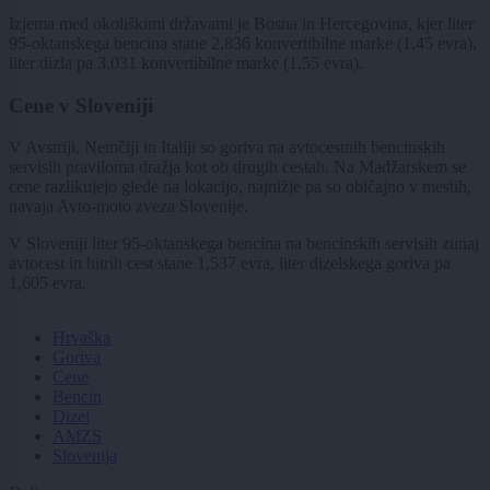
Izjema med okoliškimi državami je Bosna in Hercegovina, kjer liter
95-oktanskega bencina stane 2,836 konvertibilne marke (1,45 evra),
liter dizla pa 3,031 konvertibilne marke (1,55 evra).
Cene v Sloveniji
V Avstriji, Nemčiji in Italiji so goriva na avtocestnih bencinskih
servisih praviloma dražja kot ob drugih cestah. Na Madžarskem se
cene razlikujejo glede na lokacijo, najnižje pa so običajno v mestih,
navaja Avto-moto zveza Slovenije.
V Sloveniji liter 95-oktanskega bencina na bencinskih servisih zunaj
avtocest in hitrih cest stane 1,537 evra, liter dizelskega goriva pa
1,605 evra.
Hrvaška
Goriva
Cene
Bencin
Dizel
AMZS
Slovenija