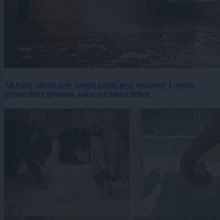
Ali boste zaradi suše morali pustiti avto umazan? Lastnik
avtopralnice pojasnil, zakaj oni lahko delajo