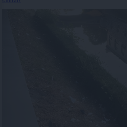
saniral?