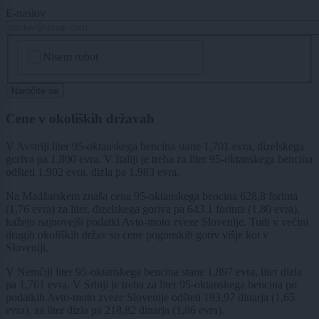
E-naslov
CAPTCHA
Nisem robot
Naročite se
Cene v okoliških državah
V Avstriji liter 95-oktanskega bencina stane 1,701 evra, dizelskega
goriva pa 1,800 evra. V Italiji je treba za liter 95-oktanskega bencina
odšteti 1,902 evra, dizla pa 1,983 evra.
Na Madžarskem znaša cena 95-oktanskega bencina 628,8 forinta
(1,76 evra) za liter, dizelskega goriva pa 643,1 forinta (1,80 evra),
kažejo najnovejši podatki Avto-moto zveze Slovenije. Tudi v večini
drugih okoliških držav so cene pogonskih goriv višje kot v
Sloveniji.
V Nemčiji liter 95-oktanskega bencina stane 1,897 evra, liter dizla
pa 1,761 evra. V Srbiji je treba za liter 95-oktanskega bencina po
podatkih Avto-moto zveze Slovenije odšteti 193,97 dinarja (1,65
evra), za liter dizla pa 218,82 dinarja (1,86 evra).