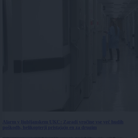
Alarm v ljubljanskem UKC: Zaradi vročine vse več hudih
poškodb, helikopterji pristajajo en za drugim