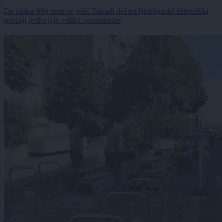
Do vlaka 600 metrov peš: Zaradi del na ljubljanski železniški
postaji prihajajo velike spremembe