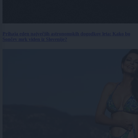
Prihaja eden največjih astronomskih dogodkov leta: Kako bo
Sončev mrk viden iz Slovenije?