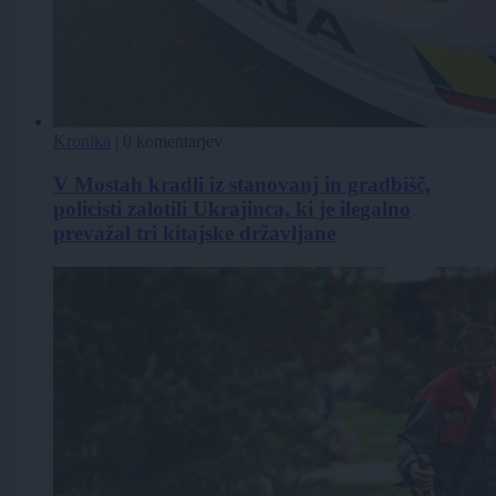
Kronika
|
0 komentarjev
V Mostah kradli iz stanovanj in gradbišč,
policisti zalotili Ukrajinca, ki je ilegalno
prevažal tri kitajske državljane