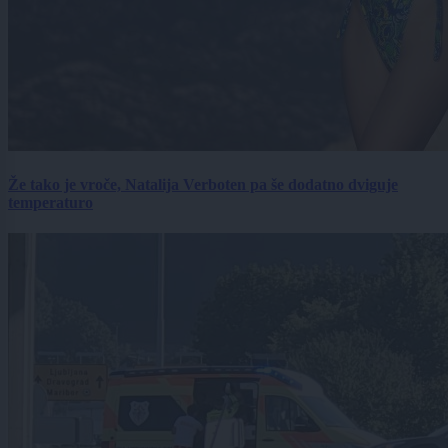
Že tako je vroče, Natalija Verboten pa še dodatno dviguje
temperaturo