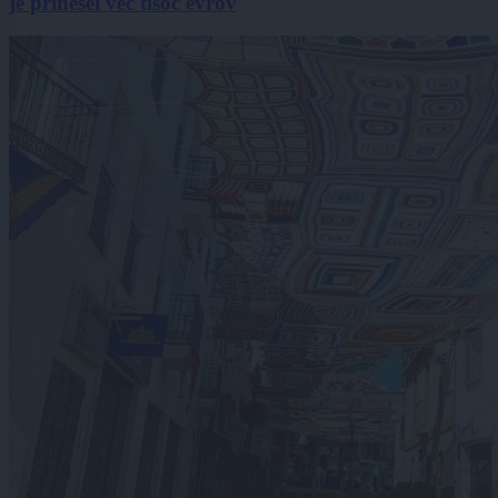
je prinesel več tisoč evrov