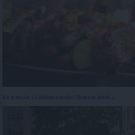
Kje je naj žar v Ljubljani z okolico? Bralci ste izbrali ...