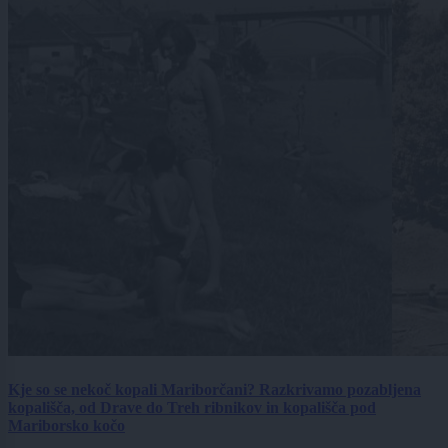
Kje so se nekoč kopali Mariborčani? Razkrivamo pozabljena
kopališča, od Drave do Treh ribnikov in kopališča pod
Mariborsko kočo