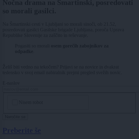
Nočna drama na Šmartinski, posredovati
so morali gasilci.
Na Šmartinski cesti v Ljubljani so morali sinoči, ob 21.52,
posredovati gasilci Gasilske brigade Ljubljana, poroča Uprava
Republike Slovenije za zaščito in reševanje.
Pogasiti so morali
osem gorečih zabojnikov za
odpadke
.
Želiš biti vedno na tekočem? Prijavi se na novice in dvakrat
tedensko v svoj email nabiralnik prejmi pregled svežih novic.
E-naslov
CAPTCHA
Nisem robot
Naročite se
Preberite še