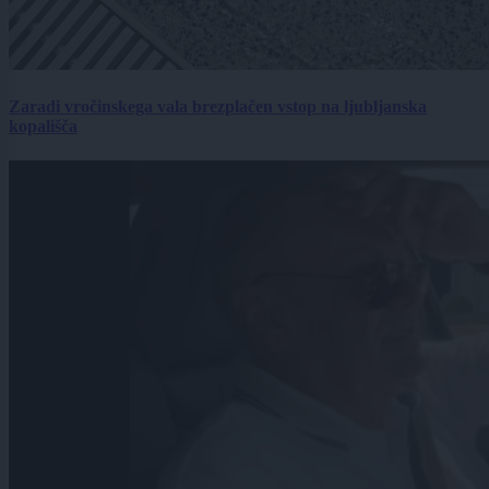
Zaradi vročinskega vala brezplačen vstop na ljubljanska
kopališča