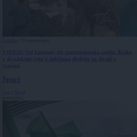
Lokalno
|
0 komentarjev
VIDEO: Od bazenov do zamrznjenega sadja: Kako
v živalskem vrtu Ljubljana skrbijo za živali v
vročini
Šport
Vse v Šport
primerjava