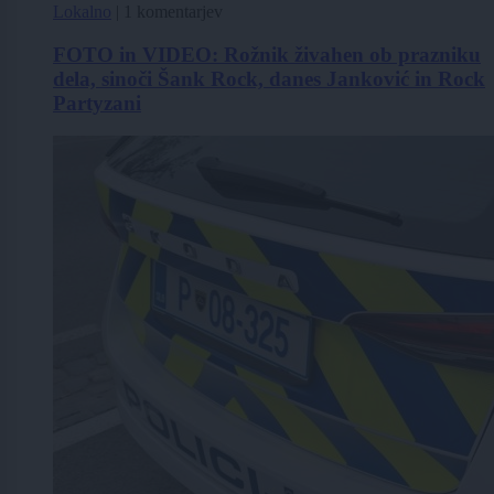
Lokalno
|
1 komentarjev
FOTO in VIDEO: Rožnik živahen ob prazniku
dela, sinoči Šank Rock, danes Janković in Rock
Partyzani