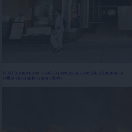
FOTO: Končno se je začela prenova pasaže Kina Komuna, a
veliko vprašanje ostaja odprto