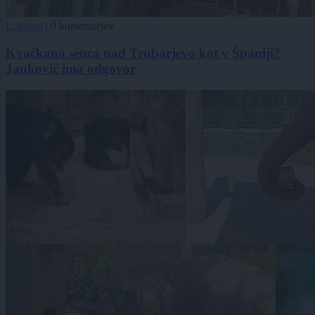
Lokalno
|
0 komentarjev
Kvačkana senca nad Trubarjevo kot v Španiji?
Janković ima odgovor