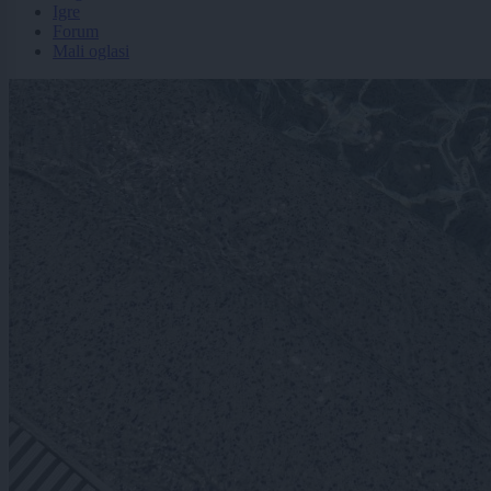
Igre
Forum
Mali oglasi