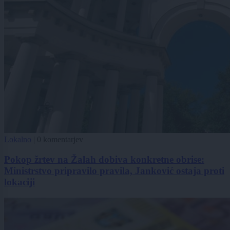
Lokalno
|
0 komentarjev
Pokop žrtev na Žalah dobiva konkretne obrise:
Ministrstvo pripravilo pravila, Janković ostaja proti
lokaciji