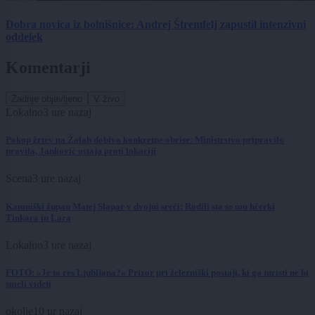
Dobra novica iz bolnišnice: Andrej Štremfelj zapustil intenzivni
oddelek
Komentarji
Zadnje objavljeno
V živo
Lokalno
3 ure nazaj
Pokop žrtev na Žalah dobiva konkretne obrise: Ministrstvo pripravilo
pravila, Janković ostaja proti lokaciji
Scena
3 ure nazaj
Kamniški župan Matej Slapar v dvojni sreči: Rodili sta se mu hčerki
Tinkara in Lara
Lokalno
3 ure nazaj
FOTO: »Je to res Ljubljana?« Prizor pri železniški postaji, ki ga turisti ne bi
smeli videti
okolje
10 ur nazaj