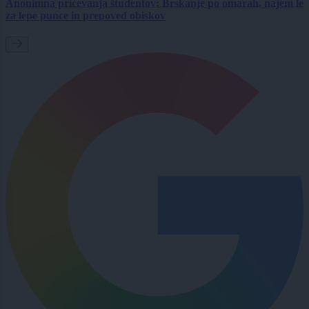
Anonimna pričevanja študentov: Brskanje po omarah, najem le
za lepe punce in prepoved obiskov