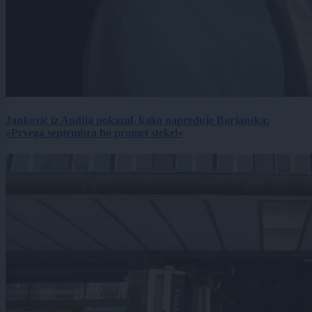
Janković iz Audija pokazal, kako napreduje Barjanska:
»Prvega septembra bo promet stekel«