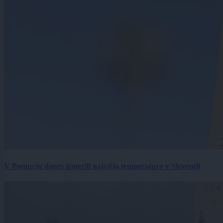
V Pomurju danes izmerili najvišjo temperaturo v Sloveniji