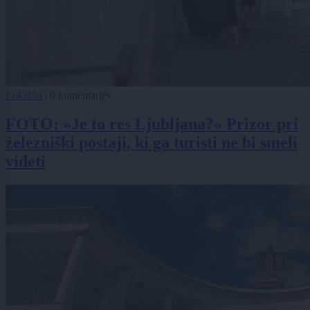
Lokalno
|
0 komentarjev
FOTO: »Je to res Ljubljana?« Prizor pri
železniški postaji, ki ga turisti ne bi smeli
videti