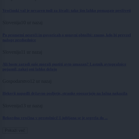
Vročinski val je nevaren tudi za živali: tako jim lahko pomagate preživeti
Slovenija
10 ur nazaj
Po prometni nesreči in govoricah o ustavni obtožbi: znano, kdo bi prevzel
naloge predsednice
Slovenija
11 ur nazaj
Ali boste zaradi suše morali pustiti avto umazan? Lastnik avtopralnice
pojasnil, zakaj oni lahko delajo
Gospodarstvo
12 ur nazaj
Hekerji napadli državno podjetje, stranke opozarjajo na lažna nakazila
Slovenija
13 ur nazaj
Rekordna vročina v prestolnici! Ljubljana se je segrela do ...
Prikaži več