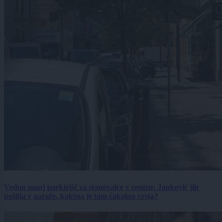
Vedno manj parkirišč za stanovalce v centru: Janković jih
pošilja v garaže, kakšna je tam čakalna vrsta?