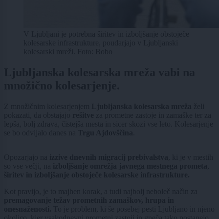
V Ljubljani je potrebna širitev in izboljšanje obstoječe
kolesarske infrastrukture, poudarjajo v Ljubljanski
kolesarski mreži. Foto: Bobo
Ljubljanska kolesarska mreža vabi na
množično kolesarjenje.
Z množičnim kolesarjenjem
Ljubljanska kolesarska mreža
želi
pokazati, da obstajajo
rešitve
za prometne zastoje in zamaške ter za
lepša, bolj zdrava, čistejša mesta in sicer skozi vse leto. Kolesarjenje
se bo odvijalo danes na
Trgu Ajdovščina
.
Opozarjajo na
izzive dnevnih migracij prebivalstva
, ki je v mestih
so vse večji, na
izboljšanje omrežja javnega mestnega prometa
,
širitev in izboljšanje obstoječe kolesarske infrastrukture.
Kot pravijo, je to majhen korak, a tudi najbolj neboleč način za
premagovanje težav prometnih zamaškov, hrupa in
onesnaženosti.
To je problem, ki še posebej pesti Ljubljano in njeno
okolico, kjer vsakodnevni prometni zastoji in gneča tako postanejo