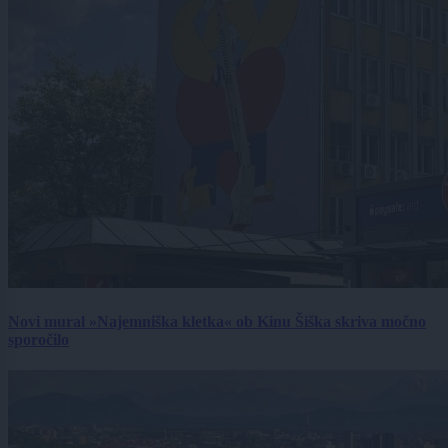
Novi mural »Najemniška kletka« ob Kinu Šiška skriva močno
sporočilo