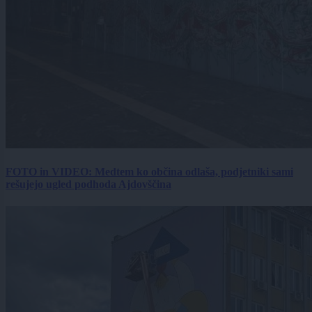
FOTO in VIDEO: Medtem ko občina odlaša, podjetniki sami
rešujejo ugled podhoda Ajdovščina