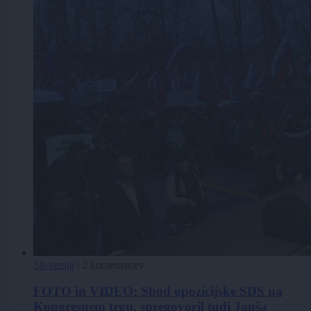
Slovenija
|
2 komentarjev
FOTO in VIDEO: Shod opozicijske SDS na
Kongresnem trgu, spregovoril tudi Janša