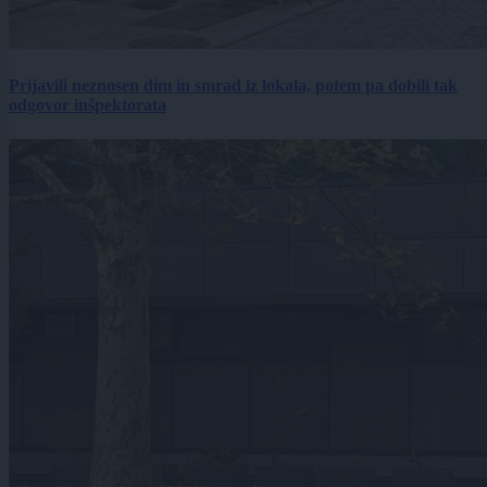
Prijavili neznosen dim in smrad iz lokala, potem pa dobili tak
odgovor inšpektorata