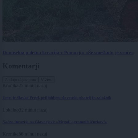
Domiselna poletna kreacija v Pomurju: »Še smeškotu je vroče«
Komentarji
Zadnje objavljeno
V živo
Kronika
25 minut nazaj
Umrl je Slavko Pregl, priljubljeni slovenski pisatelj in založnik
Lokalno
32 minut nazaj
Nočna invazija na Glavarjevi: »Mrgoli ogromnih ščurkov!«
Kronika
56 minut nazaj