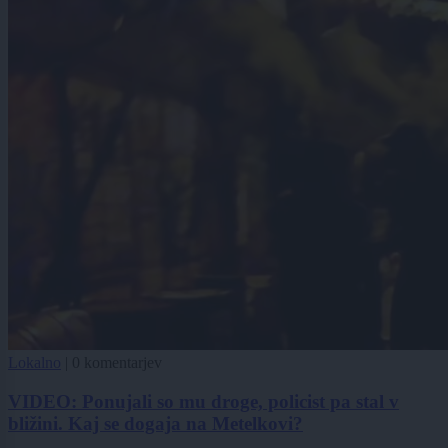
Lokalno
|
0 komentarjev
VIDEO: Ponujali so mu droge, policist pa stal v
bližini. Kaj se dogaja na Metelkovi?