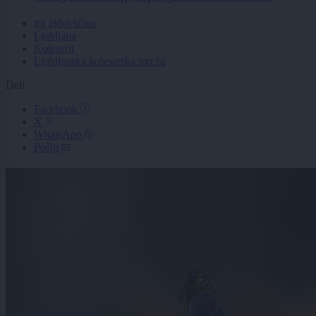
trg ajdovščina
Ljubljana
Kolesarji
Ljubljanska kolesarska mreža
Deli
Facebook
X
WhatsApp
Pošlji