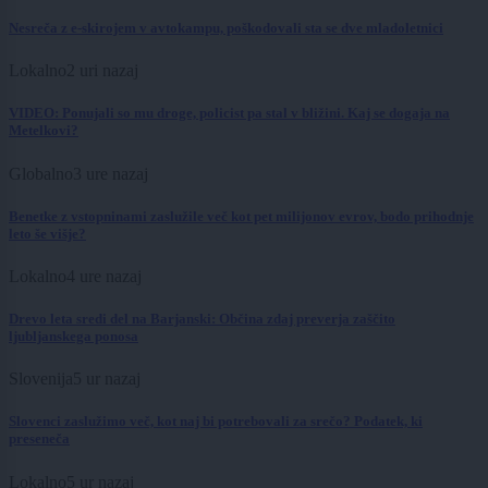
Nesreča z e-skirojem v avtokampu, poškodovali sta se dve mladoletnici
Lokalno
2 uri nazaj
VIDEO: Ponujali so mu droge, policist pa stal v bližini. Kaj se dogaja na
Metelkovi?
Globalno
3 ure nazaj
Benetke z vstopninami zaslužile več kot pet milijonov evrov, bodo prihodnje
leto še višje?
Lokalno
4 ure nazaj
Drevo leta sredi del na Barjanski: Občina zdaj preverja zaščito
ljubljanskega ponosa
Slovenija
5 ur nazaj
Slovenci zaslužimo več, kot naj bi potrebovali za srečo? Podatek, ki
preseneča
Lokalno
5 ur nazaj