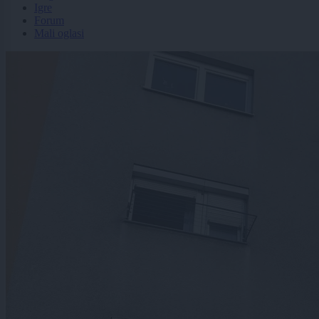
Igre
Forum
Mali oglasi