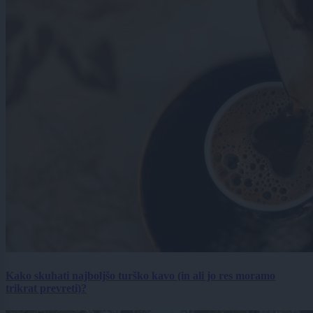
Kako skuhati najboljšo turško kavo (in ali jo res moramo
trikrat prevreti)?