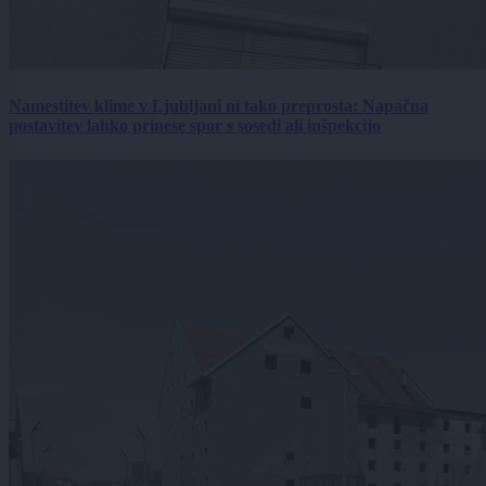
Namestitev klime v Ljubljani ni tako preprosta: Napačna
postavitev lahko prinese spor s sosedi ali inšpekcijo