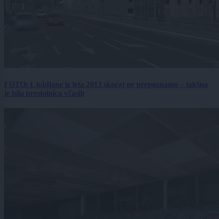
FOTO: Ljubljane iz leta 2013 skoraj ne prepoznamo – takšna
je bila prestolnica včasih