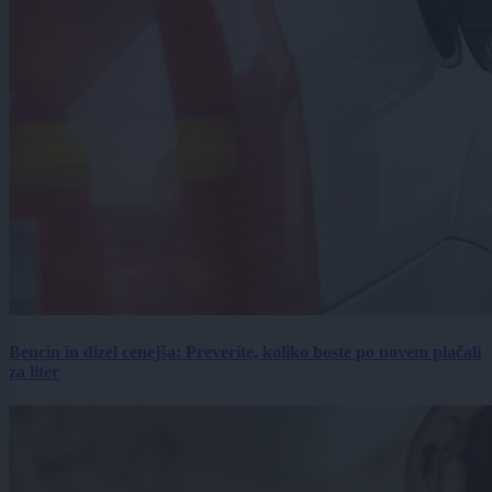
Bencin in dizel cenejša: Preverite, koliko boste po novem plačali
za liter