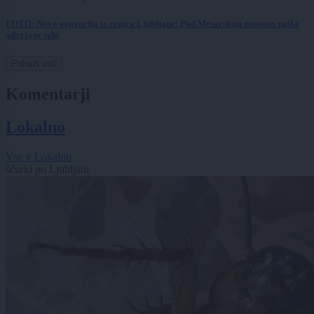
FOTO: Novo opozorilo iz centra Ljubljane: Pod Mesarskim mostom našla
odvržene igle
Prikaži več
Komentarji
Lokalno
Vse v Lokalno
ščurki po Ljubljani