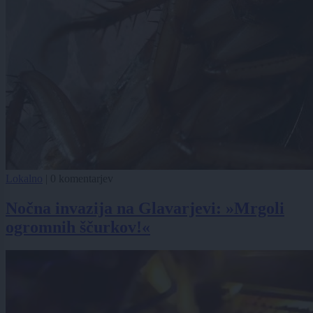
Lokalno
|
0 komentarjev
Nočna invazija na Glavarjevi: »Mrgoli
ogromnih ščurkov!«