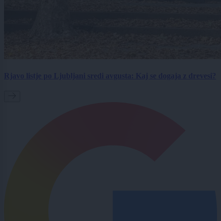
Rjavo listje po Ljubljani sredi avgusta: Kaj se dogaja z drevesi?