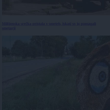
Milijonska srečka pristala v smeteh, iskati so jo pomagali
smetarji