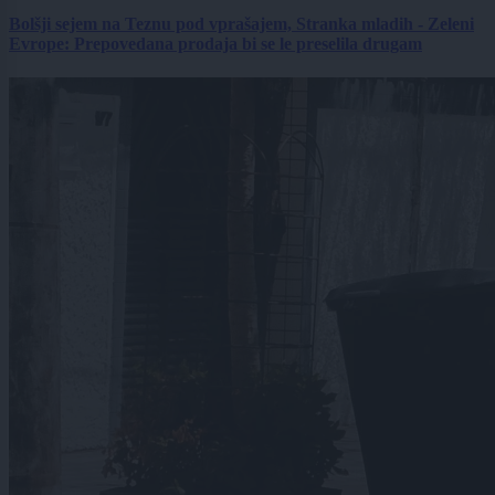
Bolšji sejem na Teznu pod vprašajem, Stranka mladih - Zeleni
Evrope: Prepovedana prodaja bi se le preselila drugam