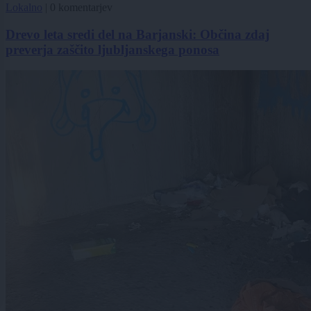
Lokalno
|
0 komentarjev
Drevo leta sredi del na Barjanski: Občina zdaj
preverja zaščito ljubljanskega ponosa