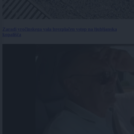
Zaradi vročinskega vala brezplačen vstop na ljubljanska
kopališča