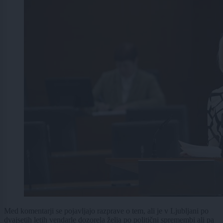
Med komentarji se pojavljajo razprave o tem, ali je v Ljubljani po
dvajsetih letih vendarle dozorela želja po politični spremembi ali pa