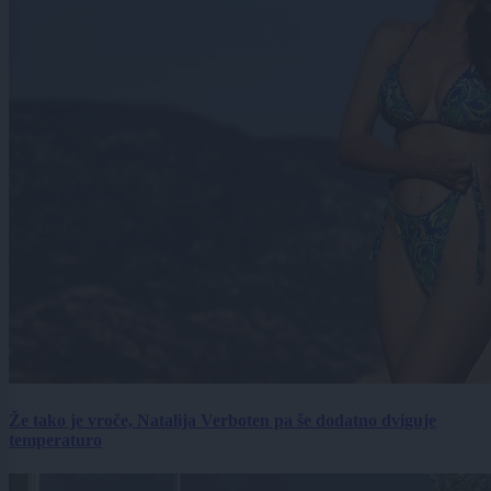
Že tako je vroče, Natalija Verboten pa še dodatno dviguje
temperaturo