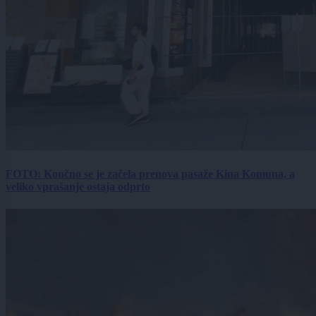
FOTO: Končno se je začela prenova pasaže Kina Komuna, a
veliko vprašanje ostaja odprto