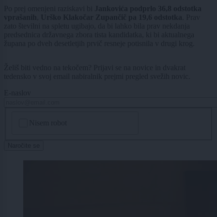
Po prej omenjeni raziskavi bi
Jankovića podprlo 36,8 odstotka
vprašanih
,
Urško Klakočar Zupančič pa 19,6 odstotka
. Prav
zato številni na spletu ugibajo, da bi lahko bila prav nekdanja
predsednica državnega zbora tista kandidatka, ki bi aktualnega
župana po dveh desetletjih prvič resneje potisnila v drugi krog.
Želiš biti vedno na tekočem? Prijavi se na novice in dvakrat
tedensko v svoj email nabiralnik prejmi pregled svežih novic.
E-naslov
CAPTCHA
Nisem robot
Naročite se