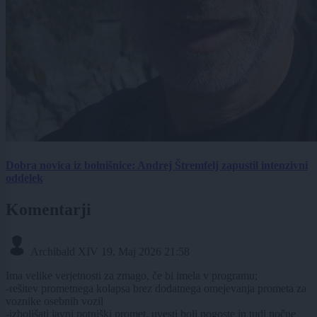
Dobra novica iz bolnišnice: Andrej Štremfelj zapustil intenzivni
oddelek
Komentarji
Archibald XIV
19. Maj 2026 21:58
Ima velike verjetnosti za zmago, če bi imela v programu;
-rešitev prometnega kolapsa brez dodatnega omejevanja prometa za
voznike osebnih vozil
-izboljšati javni potniški promet, uvesti bolj pogoste in tudi nočne