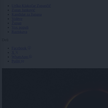
Urška Klakočar Zupančič
Zoran Janković
Kandidat za župana
Volitve
Župan
Vox populi
Raziskava
Deli
Facebook
X
WhatsApp
Pošlji