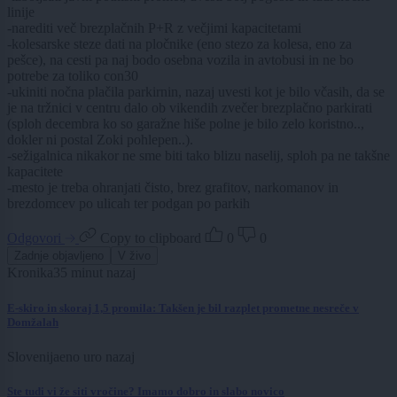
linije
-narediti več brezplačnih P+R z večjimi kapacitetami
-kolesarske steze dati na pločnike (eno stezo za kolesa, eno za
pešce), na cesti pa naj bodo osebna vozila in avtobusi in ne bo
potrebe za toliko con30
-ukiniti nočna plačila parkirnin, nazaj uvesti kot je bilo včasih, da se
je na tržnici v centru dalo ob vikendih zvečer brezplačno parkirati
(sploh decembra ko so garažne hiše polne je bilo zelo koristno..,
dokler ni postal Zoki pohlepen..).
-sežigalnica nikakor ne sme biti tako blizu naselij, sploh pa ne takšne
kapacitete
-mesto je treba ohranjati čisto, brez grafitov, narkomanov in
brezdomcev po ulicah ter podgan po parkih
Odgovori
Copy to clipboard
0
0
Zadnje objavljeno
V živo
Kronika
35 minut nazaj
E-skiro in skoraj 1,5 promila: Takšen je bil razplet prometne nesreče v
Domžalah
Slovenija
eno uro nazaj
Ste tudi vi že siti vročine? Imamo dobro in slabo novico