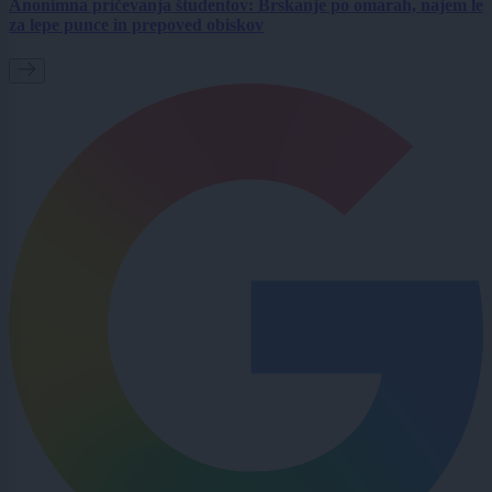
Anonimna pričevanja študentov: Brskanje po omarah, najem le
za lepe punce in prepoved obiskov