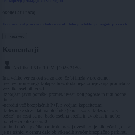
helikopterji pristajajo en za drugim
okolje
12 ur nazaj
Vročinski val je nevaren tudi za živali: tako jim lahko pomagate preživeti
Prikaži več
Komentarji
Archibald XIV
19. Maj 2026 21:58
Ima velike verjetnosti za zmago, če bi imela v programu;
-rešitev prometnega kolapsa brez dodatnega omejevanja prometa za
voznike osebnih vozil
-izboljšati javni potniški promet, uvesti bolj pogoste in tudi nočne
linije
-narediti več brezplačnih P+R z večjimi kapacitetami
-kolesarske steze dati na pločnike (eno stezo za kolesa, eno za
pešce), na cesti pa naj bodo osebna vozila in avtobusi in ne bo
potrebe za toliko con30
-ukiniti nočna plačila parkirnin, nazaj uvesti kot je bilo včasih, da se
je na tržnici v centru dalo ob vikendih zvečer brezplačno parkirati