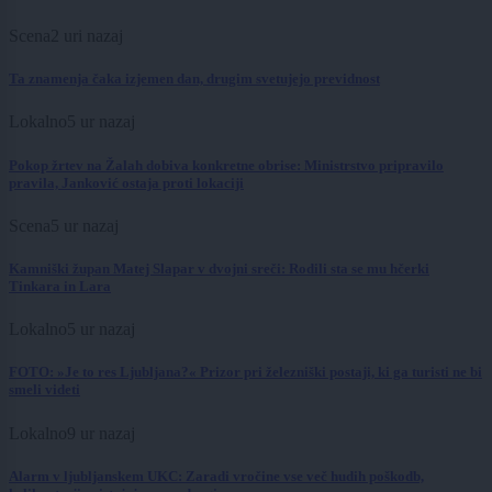
Scena
2 uri nazaj
Ta znamenja čaka izjemen dan, drugim svetujejo previdnost
Lokalno
5 ur nazaj
Pokop žrtev na Žalah dobiva konkretne obrise: Ministrstvo pripravilo
pravila, Janković ostaja proti lokaciji
Scena
5 ur nazaj
Kamniški župan Matej Slapar v dvojni sreči: Rodili sta se mu hčerki
Tinkara in Lara
Lokalno
5 ur nazaj
FOTO: »Je to res Ljubljana?« Prizor pri železniški postaji, ki ga turisti ne bi
smeli videti
Lokalno
9 ur nazaj
Alarm v ljubljanskem UKC: Zaradi vročine vse več hudih poškodb,