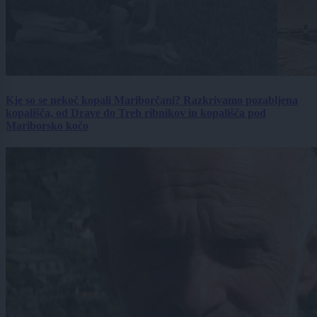
Kje so se nekoč kopali Mariborčani? Razkrivamo pozabljena
kopališča, od Drave do Treh ribnikov in kopališča pod
Mariborsko kočo