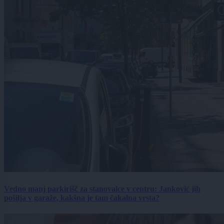
Vedno manj parkirišč za stanovalce v centru: Janković jih
pošilja v garaže, kakšna je tam čakalna vrsta?