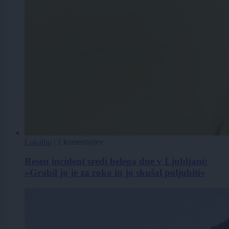
Lokalno
|
1 komentarjev
Resen incident sredi belega dne v Ljubljani:
»Grabil jo je za roko in jo skušal poljubiti«