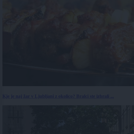
Kje je naj žar v Ljubljani z okolico? Bralci ste izbrali ...