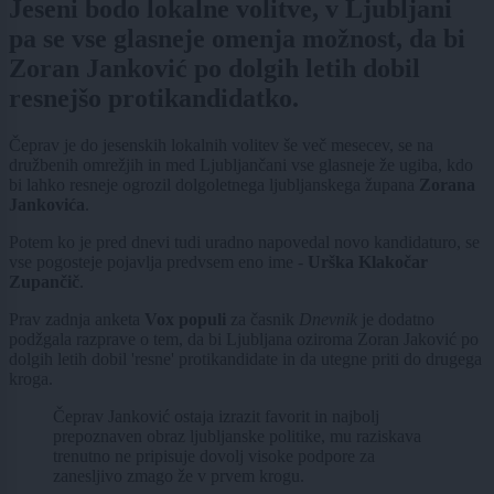
Jeseni bodo lokalne volitve, v Ljubljani
pa se vse glasneje omenja možnost, da bi
Zoran Janković po dolgih letih dobil
resnejšo protikandidatko.
Čeprav je do jesenskih lokalnih volitev še več mesecev, se na
družbenih omrežjih in med Ljubljančani vse glasneje že ugiba, kdo
bi lahko resneje ogrozil dolgoletnega ljubljanskega župana
Zorana
Jankovića
.
Potem ko je pred dnevi tudi uradno napovedal novo kandidaturo, se
vse pogosteje pojavlja predvsem eno ime -
Urška Klakočar
Zupančič
.
Prav zadnja anketa
Vox populi
za časnik
Dnevnik
je dodatno
podžgala razprave o tem, da bi Ljubljana oziroma Zoran Jaković po
dolgih letih dobil 'resne' protikandidate in da utegne priti do drugega
kroga.
Čeprav Janković ostaja izrazit favorit in najbolj
prepoznaven obraz ljubljanske politike, mu raziskava
trenutno ne pripisuje dovolj visoke podpore za
zanesljivo zmago že v prvem krogu.