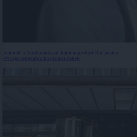
Janković iz Audija pokazal, kako napreduje Barjanska:
»Prvega septembra bo promet stekel«