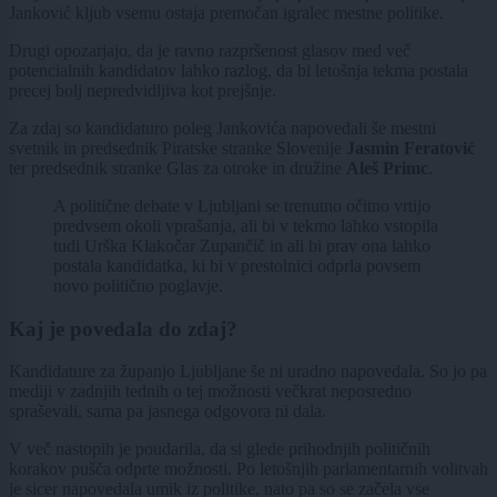
Janković kljub vsemu ostaja premočan igralec mestne politike.
Drugi opozarjajo, da je ravno razpršenost glasov med več
potencialnih kandidatov lahko razlog, da bi letošnja tekma postala
precej bolj nepredvidljiva kot prejšnje.
Za zdaj so kandidaturo poleg Jankovića napovedali še mestni
svetnik in predsednik Piratske stranke Slovenije
Jasmin Feratović
ter predsednik stranke Glas za otroke in družine
Aleš Primc
.
A politične debate v Ljubljani se trenutno očitno vrtijo
predvsem okoli vprašanja, ali bi v tekmo lahko vstopila
tudi Urška Klakočar Zupančič in ali bi prav ona lahko
postala kandidatka, ki bi v prestolnici odprla povsem
novo politično poglavje.
Kaj je povedala do zdaj?
Kandidature za županjo Ljubljane še ni uradno napovedala. So jo pa
mediji v zadnjih tednih o tej možnosti večkrat neposredno
spraševali, sama pa jasnega odgovora ni dala.
V več nastopih je poudarila, da si glede prihodnjih političnih
korakov pušča odprte možnosti. Po letošnjih parlamentarnih volitvah
je sicer napovedala umik iz politike, nato pa so se začela vse