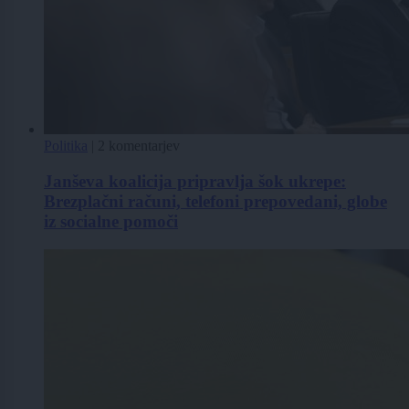
Politika
|
2 komentarjev
Janševa koalicija pripravlja šok ukrepe:
Brezplačni računi, telefoni prepovedani, globe
iz socialne pomoči