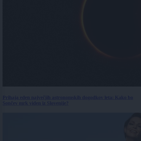
Prihaja eden največjih astronomskih dogodkov leta: Kako bo
Sončev mrk viden iz Slovenije?