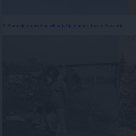
V Pomurju danes izmerili najvišjo temperaturo v Sloveniji