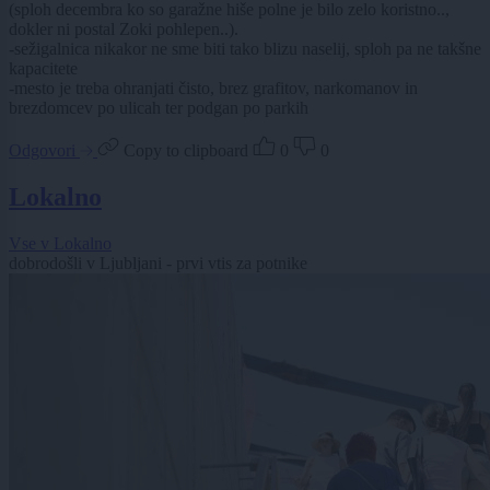
(sploh decembra ko so garažne hiše polne je bilo zelo koristno..,
dokler ni postal Zoki pohlepen..).
-sežigalnica nikakor ne sme biti tako blizu naselij, sploh pa ne takšne
kapacitete
-mesto je treba ohranjati čisto, brez grafitov, narkomanov in
brezdomcev po ulicah ter podgan po parkih
Odgovori
Copy to clipboard
0
0
Lokalno
Vse v Lokalno
dobrodošli v Ljubljani - prvi vtis za potnike