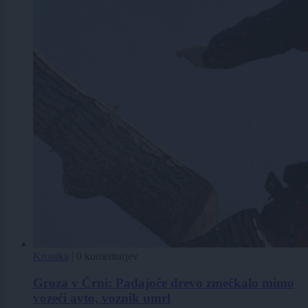
Kronika
|
0 komentarjev
Groza v Črni: Padajoče drevo zmečkalo mimo
vozeči avto, voznik umrl