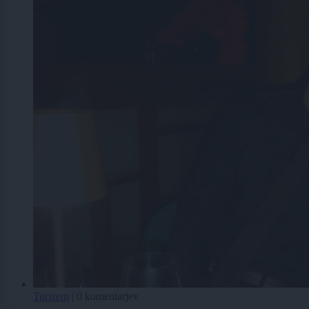
Turizem
|
0 komentarjev