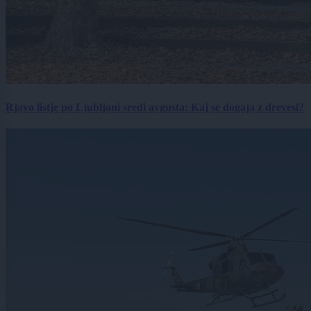
Rjavo listje po Ljubljani sredi avgusta: Kaj se dogaja z drevesi?