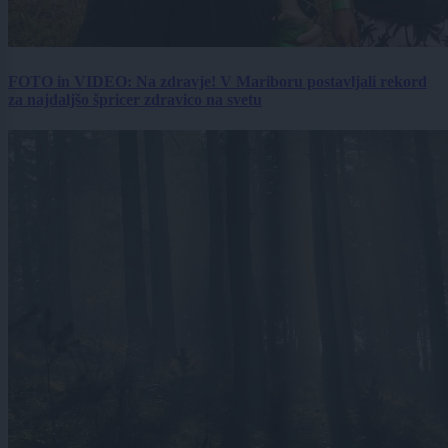
FOTO in VIDEO: Na zdravje! V Mariboru postavljali rekord
za najdaljšo špricer zdravico na svetu