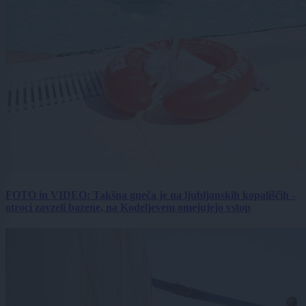
FOTO in VIDEO: Takšna gneča je na ljubljanskih kopališčih -
otroci zavzeli bazene, na Kodeljevem omejujejo vstop