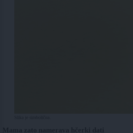
Slika je simbolična.
Mama zato namerava hčerki dati