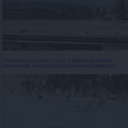
Vročina terja svoj davek: V UKC Ljubljana porast hudo
poškodovanih, letos že več kot 420 pristankov helikopterjev