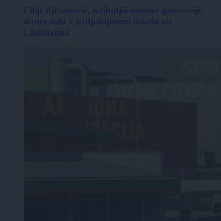
Filip Bjelanović, najboljši študent generacije,
danes dela v priljubljenem lokalu ob
Ljubljanici