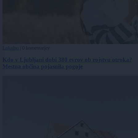
Lokalno
|
0 komentarjev
Kdo v Ljubljani dobi 380 evrov ob rojstvu otroka?
Mestna občina pojasnila pogoje