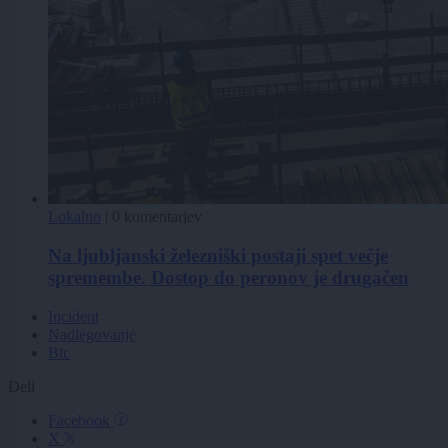
Lokalno
|
0 komentarjev
Na ljubljanski železniški postaji spet večje
spremembe. Dostop do peronov je drugačen
Incident
Nadlegovanje
Btc
Deli
Facebook
X