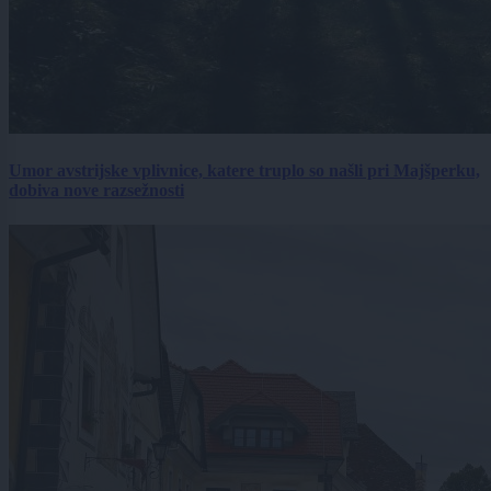
Umor avstrijske vplivnice, katere truplo so našli pri Majšperku,
dobiva nove razsežnosti