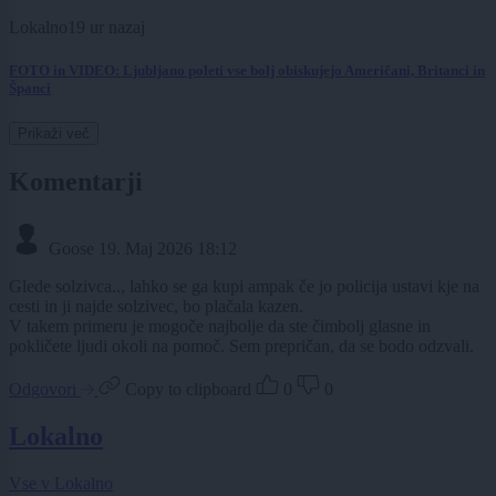
Lokalno
19 ur nazaj
FOTO in VIDEO: Ljubljano poleti vse bolj obiskujejo Američani, Britanci in
Španci
Prikaži več
Komentarji
Goose
19. Maj 2026 18:12
Glede solzivca.., lahko se ga kupi ampak če jo policija ustavi kje na
cesti in ji najde solzivec, bo plačala kazen.
V takem primeru je mogoče najbolje da ste čimbolj glasne in
pokličete ljudi okoli na pomoč. Sem prepričan, da se bodo odzvali.
Odgovori
Copy to clipboard
0
0
Lokalno
Vse v Lokalno