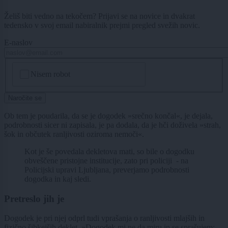
Želiš biti vedno na tekočem? Prijavi se na novice in dvakrat
tedensko v svoj email nabiralnik prejmi pregled svežih novic.
E-naslov
CAPTCHA
Nisem robot
Naročite se
Ob tem je poudarila, da se je dogodek »srečno končal«, je dejala,
podrobnosti sicer ni zapisala, je pa dodala, da je hči doživela »strah,
šok in občutek ranljivosti oziroma nemoči«.
Kot je še povedala dekletova mati, so bile o dogodku
obveščene pristojne institucije, zato pri policiji - na
Policijski upravi Ljubljana, preverjamo podrobnosti
dogodka in kaj sledi.
Pretreslo jih je
Dogodek je pri njej odprl tudi vprašanja o ranljivosti mlajših in
fizično šibkejših deklet. »Dogodek mi ne da miru in se sprašujem: