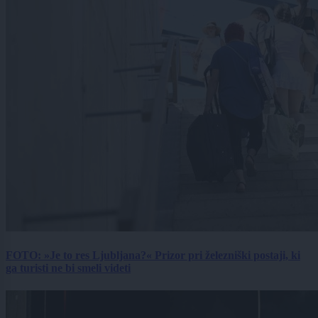
FOTO: »Je to res Ljubljana?« Prizor pri železniški postaji, ki
ga turisti ne bi smeli videti