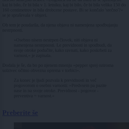
kaj bi bilo, če bi bila v 1. letniku, kaj bi bilo, če bi bila velika 150 do
160 centimetrov in bila drobcene postave. Bi se končalo 'srečno'?«
se je spraševala v objavi.
Ob tem je poudarila, da njena objava ni namenjena spodbujanju
nestrpnosti.
»Osebno nisem nestrpen človek, niti objava ni
namenjena nestrpnosti. Le previdnosti in spodbudi, da
svoje otroke podučite, kako ravnati, kako poskrbeti za
varnost,« je zapisala.
Dodala je še, da bo po njenem mnenju »pepper sprej oziroma
solzivec očitno obvezna oprema v torbici«.
Za konec je ljudi pozvala k previdnosti in več
pogovorom o osebni varnosti: »Predvsem pa pazite
nase in na svoje otroke. Previdnost - pogovor -
preventiva = varnost.«
Preberite še