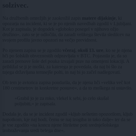
solzivec.
Na družbenih omrežjih je zaokrožil zapis
matere dijakinje
, ki
opozarja na incident, ki se je po njenih navedbah zgodil v Ljubljani.
Kot je zapisala, je dogodek »globoko posegel v njihovo ožjo
družino«, zato se je odločila, da zaradi velikega števila sledilcev na
svojem profilu javno opozori na večjo previdnost.
Po njenem zapisu se je zgodilo
včeraj
,
okoli 13. ure
, ko se je njena
hči po šolskih obveznostih odpravljala v BTC. Pojasnila je, da so
zaradi prenove šole del pouka izvajali prav na omenjeni lokaciji. A
približal se ji je moški, za katerega je povedala, da naj bi šlo za
tujega državljana temnejše polti, in naj bi jo začel nadlegovati.
Ob tem je avtorica zapisa poudarila, da je njena hči »velika več kot
180 centimetrov in konkretne postave«, a da to moškega ni ustavilo.
»Grabil jo je za roko, vlekel k sebi, jo celo skušal
poljubiti,« je zapisala.
Dodala je, da se je incident zgodil »kljub neštetim opozorilom, kljub
napotkom, kje naj hodi, čemu se naj izogiba in tako dalje« ter da se
je vse zgodilo »na koncu njene štiriletne poti srednješolskega
izobraževanja sredi belega dne«.