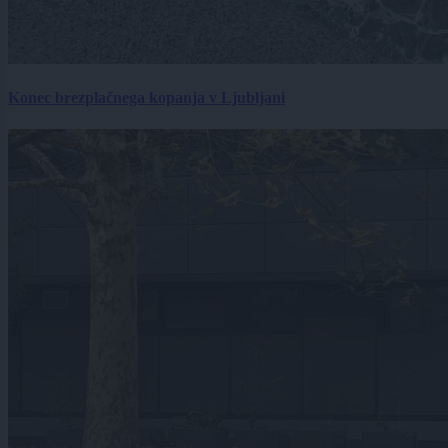
Konec brezplačnega kopanja v Ljubljani