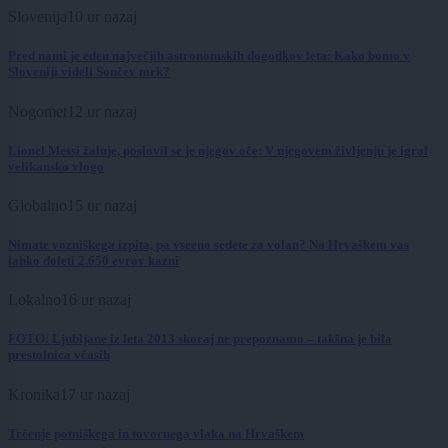
Slovenija
10 ur nazaj
Pred nami je eden največjih astronomskih dogodkov leta: Kako bomo v
Sloveniji videli Sončev mrk?
Nogomet
12 ur nazaj
Lionel Messi žaluje, poslovil se je njegov oče: V njegovem življenju je igral
velikansko vlogo
Globalno
15 ur nazaj
Nimate vozniškega izpita, pa vseeno sedete za volan? Na Hrvaškem vas
lahko doleti 2.650 evrov kazni
Lokalno
16 ur nazaj
FOTO: Ljubljane iz leta 2013 skoraj ne prepoznamo – takšna je bila
prestolnica včasih
Kronika
17 ur nazaj
Trčenje potniškega in tovornega vlaka na Hrvaškem