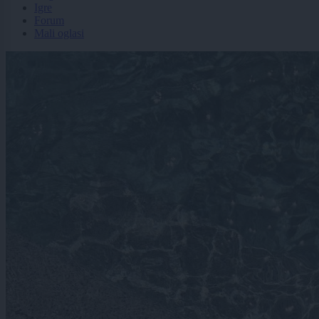
Igre
Forum
Mali oglasi