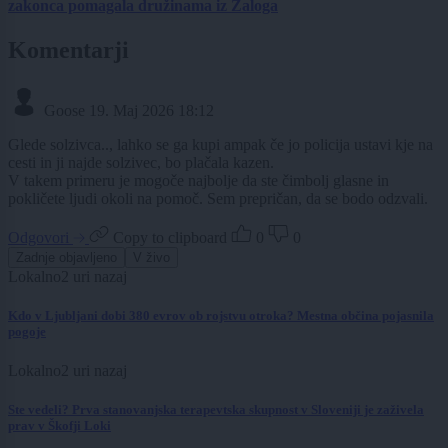
zakonca pomagala družinama iz Zaloga
Komentarji
Goose
19. Maj 2026 18:12
Glede solzivca.., lahko se ga kupi ampak če jo policija ustavi kje na
cesti in ji najde solzivec, bo plačala kazen.
V takem primeru je mogoče najbolje da ste čimbolj glasne in
pokličete ljudi okoli na pomoč. Sem prepričan, da se bodo odzvali.
Odgovori
Copy to clipboard
0
0
Zadnje objavljeno
V živo
Lokalno
2 uri nazaj
Kdo v Ljubljani dobi 380 evrov ob rojstvu otroka? Mestna občina pojasnila
pogoje
Lokalno
2 uri nazaj
Ste vedeli? Prva stanovanjska terapevtska skupnost v Sloveniji je zaživela
prav v Škofji Loki