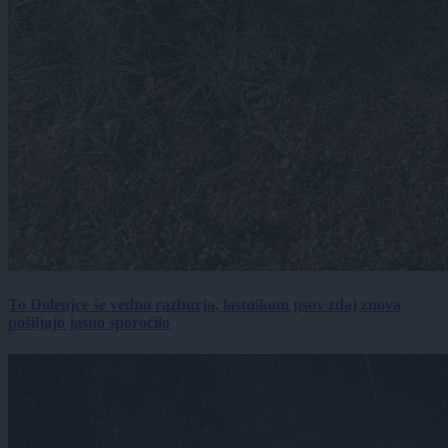
To Dolenjce še vedno razburja, lastnikom psov zdaj znova
pošiljajo jasno sporočilo