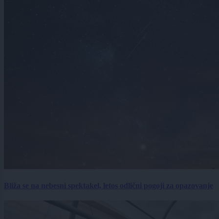
Bliža se na nebesni spektakel, letos odlični pogoji za opazovanje