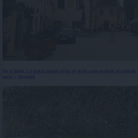
Ne le Bled: Le nekaj minut stran se skriva eno najbolj očarljivih
mest v Sloveniji