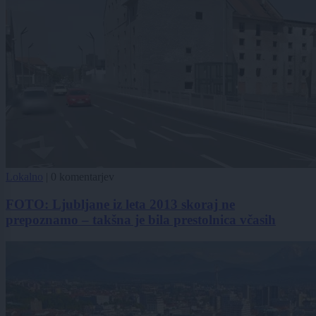
Lokalno
|
0 komentarjev
FOTO: Ljubljane iz leta 2013 skoraj ne
prepoznamo – takšna je bila prestolnica včasih