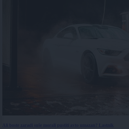
Ali boste zaradi suše morali pustiti avto umazan? Lastnik