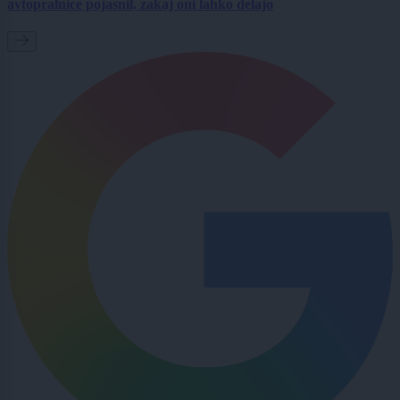
avtopralnice pojasnil, zakaj oni lahko delajo