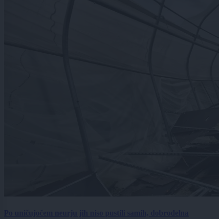
Po uničujočem neurju jih niso pustili samih, dobrodelna