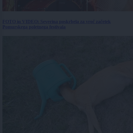
FOTO in VIDEO: Severina poskrbela za vroč začetek
Pomurskega poletnega festivala