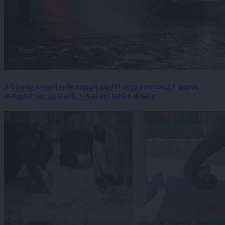
Ali boste zaradi suše morali pustiti avto umazan? Lastnik
avtopralnice pojasnil, zakaj oni lahko delajo