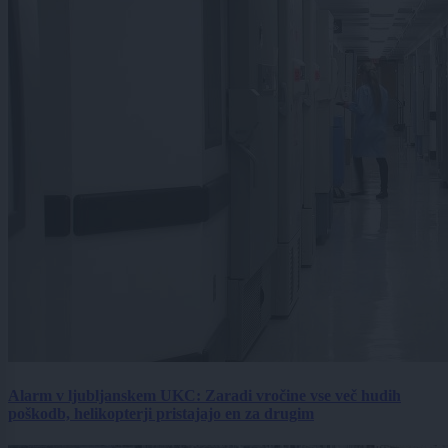
Alarm v ljubljanskem UKC: Zaradi vročine vse več hudih
poškodb, helikopterji pristajajo en za drugim