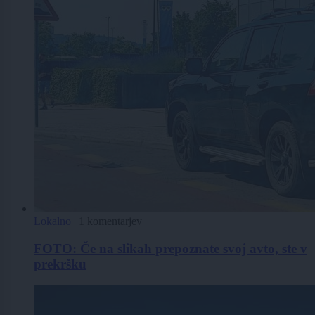
Lokalno
|
1 komentarjev
FOTO: Če na slikah prepoznate svoj avto, ste v
prekršku