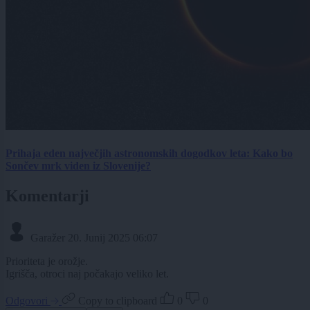
Prihaja eden največjih astronomskih dogodkov leta: Kako bo
Sončev mrk viden iz Slovenije?
Komentarji
Garažer
20. Junij 2025 06:07
Prioriteta je orožje.
Igrišča, otroci naj počakajo veliko let.
Odgovori
Copy to clipboard
0
0