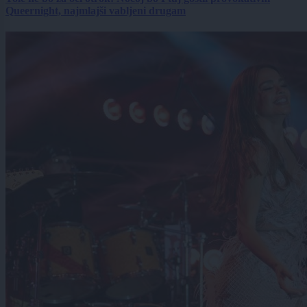
Queernight, najmlajši vabljeni drugam