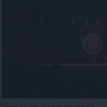
Tole ne bo za oči otrok: Nocoj bo Ptuj gostil provokativni