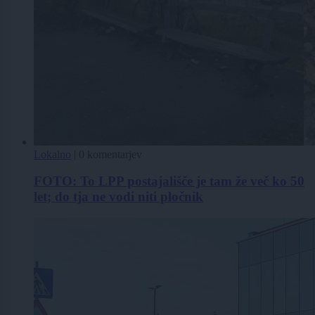
Lokalno
|
0 komentarjev
FOTO: To LPP postajališče je tam že več ko 50
let; do tja ne vodi niti pločnik