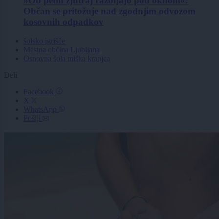
»Ob petih zjutraj razbijajo pod oknom«:
Občan se pritožuje nad zgodnjim odvozom
kosovnih odpadkov
šolsko igrišče
Mestna občina Ljubljana
Osnovna šola miška kranjca
Deli
Facebook
X
WhatsApp
Pošlji