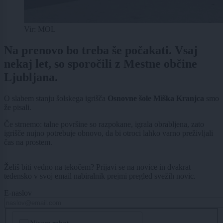
Vir: MOL
Na prenovo bo treba še počakati. Vsaj
nekaj let, so sporočili z Mestne občine
Ljubljana.
O slabem stanju šolskega igrišča
Osnovne šole Miška Kranjca
smo
že pisali.
Če strnemo: talne površine so razpokane, igrala obrabljena, zato
igrišče nujno potrebuje obnovo, da bi otroci lahko varno preživljali
čas na prostem.
Želiš biti vedno na tekočem? Prijavi se na novice in dvakrat
tedensko v svoj email nabiralnik prejmi pregled svežih novic.
E-naslov
CAPTCHA