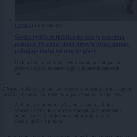
Lokalno
|
1 komentarjev
Šolsko igrišče te ljubljanske šole je potrebno
prenove: Po nekaj dneh deževja otroci domov
prihajajo blatni od nog do glave
Ob tem velja omeniti, da je Mestna občina Ljubljana že
prenovila igrišča nekateri drugih ljubljanskih osnovnih
šol.
Z Mestne občine Ljubljana so v odgovoru pojasnili, da so s stanjem
igrišča na Osnovni šoli Miška Kranjca seznanjeni že dlje časa.
Aktivnosti za prenovo so že stekle, vendar so bile
vmesne širitve šole zaradi povečanega vpisa prednostna
naloga. Igrišče je vključeno v nabor nujnih prenov
šolskih igrišč v Ljubljani.
Trenutno poteka priprava dokumenta identifikacije investicijskega