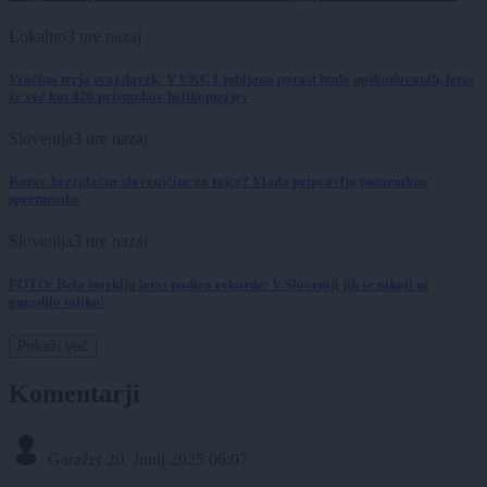
Lokalno
3 ure nazaj
Vročina terja svoj davek: V UKC Ljubljana porast hudo poškodovanih, letos
že več kot 420 pristankov helikopterjev
Slovenija
3 ure nazaj
Konec brezplačne slovenščine za tujce? Vlada pripravlja pomembno
spremembo
Slovenija
3 ure nazaj
FOTO: Bela štorklja letos podira rekorde: V Sloveniji jih še nikoli ni
gnezdilo toliko!
Prikaži več
Komentarji
Garažer
20. Junij 2025 06:07