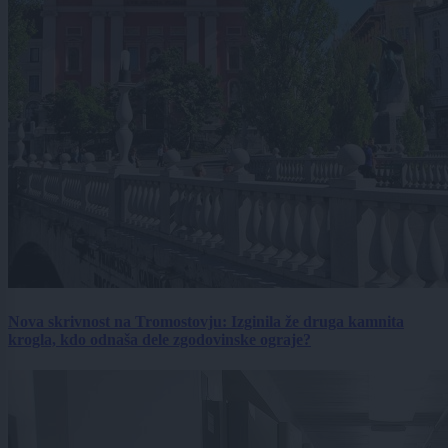
Nova skrivnost na Tromostovju: Izginila že druga kamnita
krogla, kdo odnaša dele zgodovinske ograje?