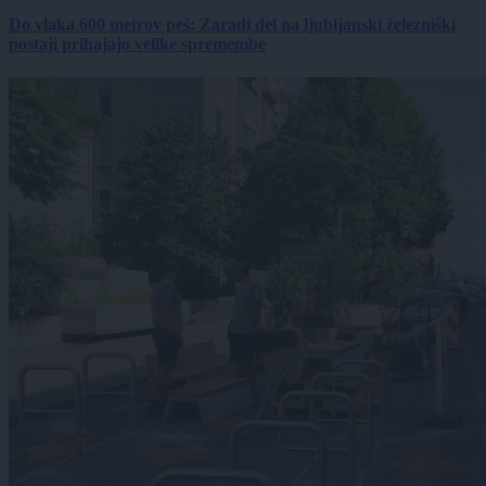
Do vlaka 600 metrov peš: Zaradi del na ljubljanski železniški
postaji prihajajo velike spremembe