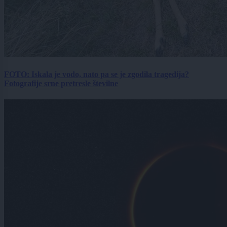
FOTO: Iskala je vodo, nato pa se je zgodila tragedija?
Fotografije srne pretresle številne