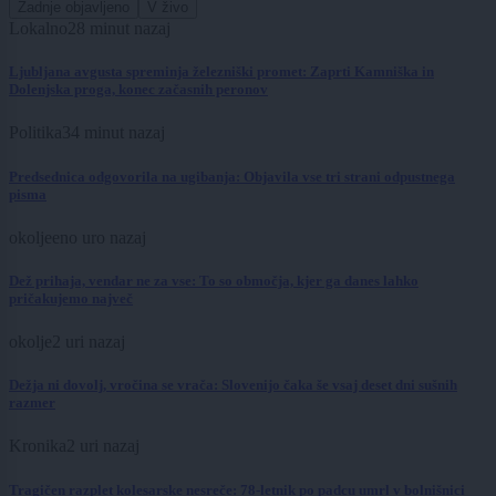
Zadnje objavljeno
V živo
Lokalno
28 minut nazaj
Ljubljana avgusta spreminja železniški promet: Zaprti Kamniška in
Dolenjska proga, konec začasnih peronov
Politika
34 minut nazaj
Predsednica odgovorila na ugibanja: Objavila vse tri strani odpustnega
pisma
okolje
eno uro nazaj
Dež prihaja, vendar ne za vse: To so območja, kjer ga danes lahko
pričakujemo največ
okolje
2 uri nazaj
Dežja ni dovolj, vročina se vrača: Slovenijo čaka še vsaj deset dni sušnih
razmer
Kronika
2 uri nazaj
Tragičen razplet kolesarske nesreče: 78-letnik po padcu umrl v bolnišnici