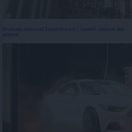
Kvačkana senca nad Trubarjevo kot v Španiji? Janković ima
odgovor