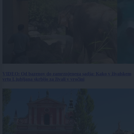
VIDEO: Od bazenov do zamrznjenega sadja: Kako v živalskem
vrtu Ljubljana skrbijo za živali v vročini