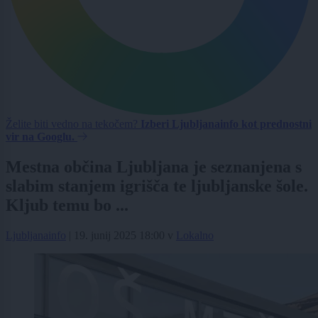
Želite biti vedno na tekočem?
Izberi Ljubljanainfo kot prednostni
vir na Googlu.
Mestna občina Ljubljana je seznanjena s
slabim stanjem igrišča te ljubljanske šole.
Kljub temu bo ...
Ljubljanainfo
|
19. junij 2025 18:00
v
Lokalno