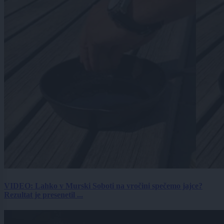
VIDEO: Lahko v Murski Soboti na vročini spečemo jajce?
Rezultat je presenetil ...