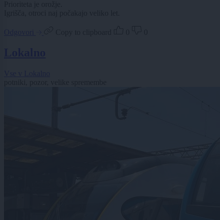
Prioriteta je orožje.
Igrišča, otroci naj počakajo veliko let.
Odgovori
Copy to clipboard
0
0
Lokalno
Vse v Lokalno
potniki, pozor, velike spremembe