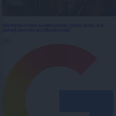
»Do bureka se boste pa lahko peljali«: Stavek občine, ki je
razburil stanovalce na Miklošičevi ulici