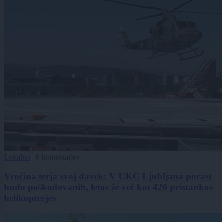
Lokalno
|
0 komentarjev
Vročina terja svoj davek: V UKC Ljubljana porast
hudo poškodovanih, letos že več kot 420 pristankov
helikopterjev