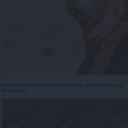
Kam sodi odslužena sončna krema? In ne, ne gre (nujno) v koš
za embalažo