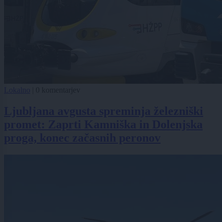
Lokalno
|
0 komentarjev
Ljubljana avgusta spreminja železniški
promet: Zaprti Kamniška in Dolenjska
proga, konec začasnih peronov