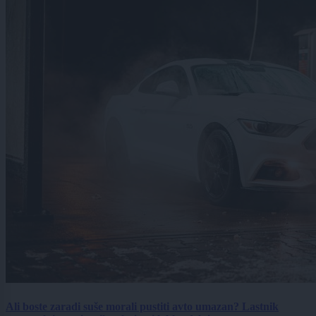
Ali boste zaradi suše morali pustiti avto umazan? Lastnik