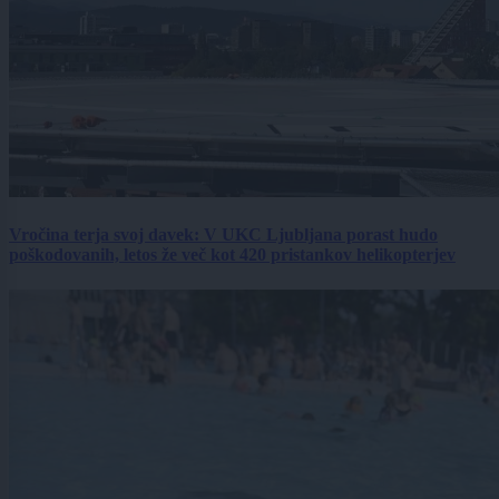
Vročina terja svoj davek: V UKC Ljubljana porast hudo
poškodovanih, letos že več kot 420 pristankov helikopterjev