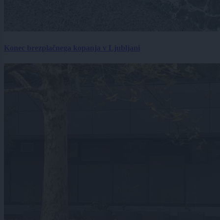
Konec brezplačnega kopanja v Ljubljani