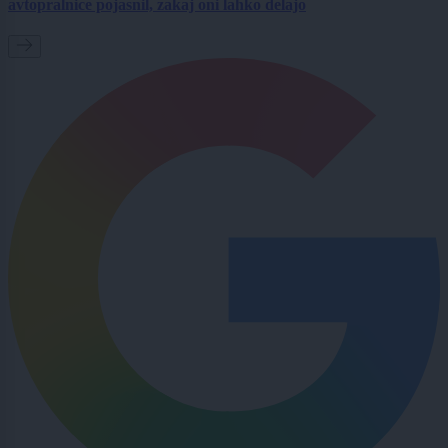
avtopralnice pojasnil, zakaj oni lahko delajo