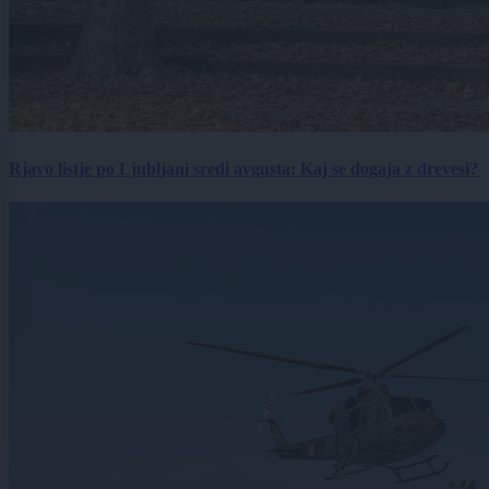
Rjavo listje po Ljubljani sredi avgusta: Kaj se dogaja z drevesi?