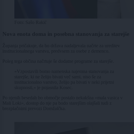
Foto: Sašo Rakić
Nova enota doma in posebna stanovanja za starejše
Županja pričakuje, da bo država nadaljevala načrte za ureditev
institucionalnega varstva, predvsem za osebe z demenco.
Poleg tega občina načrtuje še dodatne programe za starejše.
»Vzpostavili bomo namenska najemna stanovanja za
starejše, ki ne želijo bivati več sami, niso še za
institucionalno varstvo, želijo pa bivati v neki prijetni
skupnosti,« je pojasnila Kosec.
Po njenih besedah bo območje postalo nekakšna »mala vasica v
Mali Loki«, dostop do nje pa bodo starejšim olajšali tudi z
brezplačnimi prevozi Domžalčka.