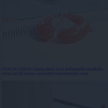
FOTO in VIDEO: Takšna gneča je na ljubljanskih kopališčih -
otroci zavzeli bazene, na Kodeljevem omejujejo vstop