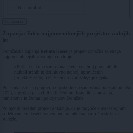
CAPTCHA
Nisem robot
Naročite se
Županja: Eden najpomembnejših projektov zadnjih
let
Domžalska županja
Renata Kosec
je projekt označila za enega
najpomembnejših v zadnjem obdobju.
»Projekt nakupa samostana je eden najbolj pomembnih,
najbolj srčnih in definitivno najbolj upravičenih
projektov zadnjih let v občini Domžale,« je dejala.
Pojasnila je, da so pogovori o prihodnosti samostana potekali od leta
2023, v projekt pa so bili vključeni predstavniki samostana,
ministrstva in Doma upokojencev Domžale.
Po njenih besedah projekt dokazuje, da je mogoče z medsebojnim
sodelovanjem doseči pomembne premike na področju skrbi za
starejše.