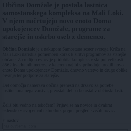
Občina Domžale je postala lastnica
samostanskega kompleksa na Mali Loki.
V njem načrtujejo novo enoto Doma
upokojencev Domžale, programe za
starejše in oskrbo oseb z demenco.
Občina Domžale
je z nakupom Samostana sester svetega Križa na
Mali Loki naredila pomemben korak k širitvi programov za starejše
občane. Za milijon evrov je pridobila kompleks v skupni velikosti
8562 kvadratnih metrov, v katerem naj bi v prihodnje uredili novo
enoto Doma upokojencev Domžale, dnevno varstvo in druge oblike
bivanja ter podpore za starejše.
Del območja namerava občina prenesti na državo za potrebe
institucionalnega varstva, preostali del pa bo ostal v občinski lasti.
Želiš biti vedno na tekočem? Prijavi se na novice in dvakrat
tedensko v svoj email nabiralnik prejmi pregled svežih novic.
E-naslov