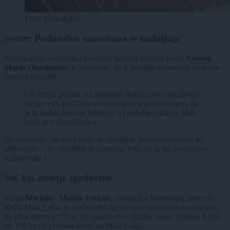
Foto: Sašo Rakić
Sestre: Poslanstvo samostana se nadaljuje
Provincialna svetovalka province Srednja Evropa sestra
Verena
Maria Oberhauser
je poudarila, da je predaja samostana za sestre
čustven trenutek.
Ob tem je dodala, da samostan dobiva novo družbeno
vlogo: »To počnemo z zaupanjem in prepričanjem, da
je ta korak dejaven odgovor na potrebe tukaj na Mali
Loki in v Domžalah.«
Na vprašanje, ali nova funkcija nadaljuje poslanstvo sester, je
odgovorila: »Se veselimo in zaupamo v to, da se bo poslanstvo
nadaljevalo.«
Več kot stoletje zgodovine
Sestra
Mirjam - Marija Ferčak
, zastopnica Samostana sester sv.
Križa Mala Loka, je predstavila zgodovino samostana in spomnila,
da letos mineva 170 let od ustanovitve Družbe sester svetega Križa
ter 108 let od prihoda sester na Malo Loko.