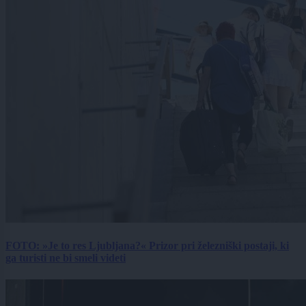
FOTO: »Je to res Ljubljana?« Prizor pri železniški postaji, ki
ga turisti ne bi smeli videti