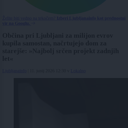
Želite biti vedno na tekočem?
Izberi Ljubljanainfo kot prednostni
vir na Googlu.
Občina pri Ljubljani za milijon evrov
kupila samostan, načrtujejo dom za
starejše: »Najbolj srčen projekt zadnjih
let«
Ljubljanainfo
|
11. junij 2026 12:30
v
Lokalno