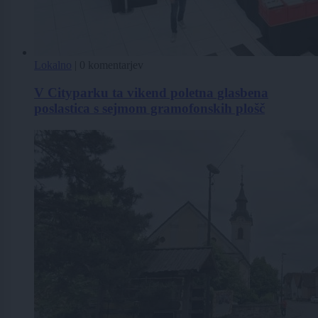
Lokalno
|
0 komentarjev
V Cityparku ta vikend poletna glasbena
poslastica s sejmom gramofonskih plošč