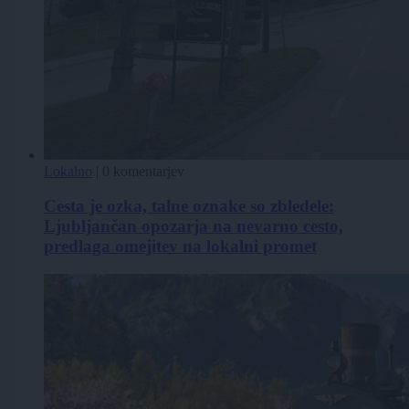
Lokalno
|
0 komentarjev
Cesta je ozka, talne oznake so zbledele:
Ljubljančan opozarja na nevarno cesto,
predlaga omejitev na lokalni promet