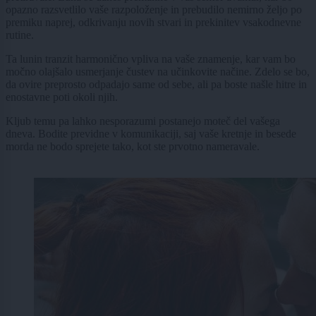
opazno razsvetlilo vaše razpoloženje in prebudilo nemirno željo po
premiku naprej, odkrivanju novih stvari in prekinitev vsakodnevne
rutine.
Ta lunin tranzit harmonično vpliva na vaše znamenje, kar vam bo
močno olajšalo usmerjanje čustev na učinkovite načine. Zdelo se bo,
da ovire preprosto odpadajo same od sebe, ali pa boste našle hitre in
enostavne poti okoli njih.
Kljub temu pa lahko nesporazumi postanejo moteč del vašega
dneva. Bodite previdne v komunikaciji, saj vaše kretnje in besede
morda ne bodo sprejete tako, kot ste prvotno nameravale.