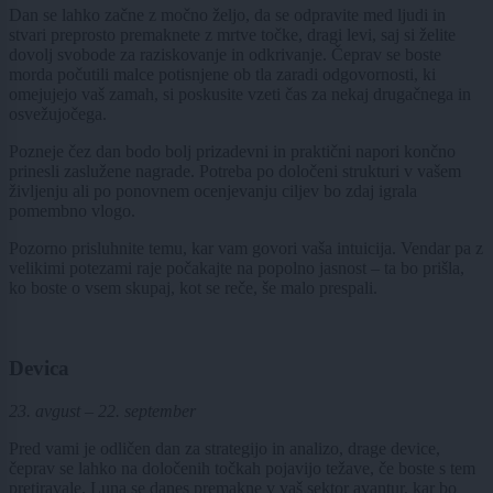
Dan se lahko začne z močno željo, da se odpravite med ljudi in
stvari preprosto premaknete z mrtve točke, dragi levi, saj si želite
dovolj svobode za raziskovanje in odkrivanje. Čeprav se boste
morda počutili malce potisnjene ob tla zaradi odgovornosti, ki
omejujejo vaš zamah, si poskusite vzeti čas za nekaj drugačnega in
osvežujočega.
Pozneje čez dan bodo bolj prizadevni in praktični napori končno
prinesli zaslužene nagrade. Potreba po določeni strukturi v vašem
življenju ali po ponovnem ocenjevanju ciljev bo zdaj igrala
pomembno vlogo.
Pozorno prisluhnite temu, kar vam govori vaša intuicija. Vendar pa z
velikimi potezami raje počakajte na popolno jasnost – ta bo prišla,
ko boste o vsem skupaj, kot se reče, še malo prespali.
Devica
23. avgust – 22. september
Pred vami je odličen dan za strategijo in analizo, drage device,
čeprav se lahko na določenih točkah pojavijo težave, če boste s tem
pretiravale. Luna se danes premakne v vaš sektor avantur, kar bo