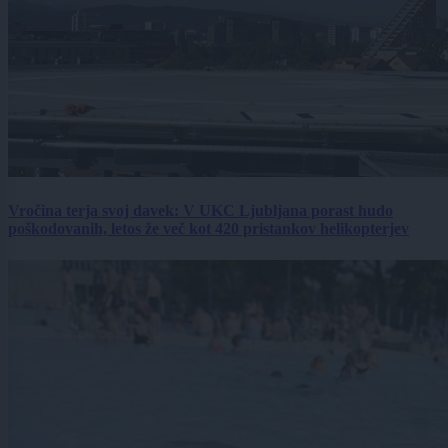
Vročina terja svoj davek: V UKC Ljubljana porast hudo
poškodovanih, letos že več kot 420 pristankov helikopterjev