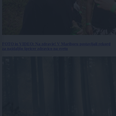
FOTO in VIDEO: Na zdravje! V Mariboru postavljali rekord
za najdaljšo špricer zdravico na svetu