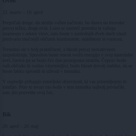
Oven
21. marec – 19. april
Prepričati druge, da sledijo vašim načrtom, bo danes na trenutke
precej težko, dragi ovni. Luna se namreč premika iz vašega
znamenja v sektor virov, zato boste v naslednjih dveh dneh iskali
predvsem močnejši občutek kontinuitete, stabilnosti in varnosti.
Trenutno ste v bolj praktičnem, a hkrati precej inovativnem
razpoloženju. Sposobni boste vnesti svežo energijo v svoj materialni
svet, čustva pa se bodo čez dan postopoma umirila. Čeprav bodo
vaši občutki še vedno vznemirljivi, bodo hkrati dovolj stabilni, da se
boste lahko sprostili in uživali v trenutku.
V ospredje prihajajo zemeljske dejavnosti, ki vas prizemljujejo in
tolažijo. Prav te stvari vas bodo v tem trenutku najbolj privlačile,
zato jim posvetite svoj čas.
Bik
20. april – 20. maj