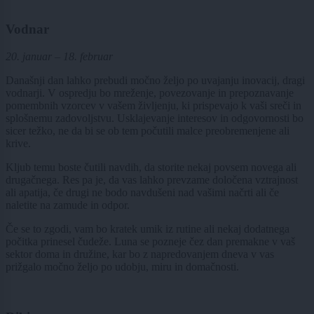
Vodnar
20. januar – 18. februar
Današnji dan lahko prebudi močno željo po uvajanju inovacij, dragi
vodnarji. V ospredju bo mreženje, povezovanje in prepoznavanje
pomembnih vzorcev v vašem življenju, ki prispevajo k vaši sreči in
splošnemu zadovoljstvu. Usklajevanje interesov in odgovornosti bo
sicer težko, ne da bi se ob tem počutili malce preobremenjene ali
krive.
Kljub temu boste čutili navdih, da storite nekaj povsem novega ali
drugačnega. Res pa je, da vas lahko prevzame določena vztrajnost
ali apatija, če drugi ne bodo navdušeni nad vašimi načrti ali če
naletite na zamude in odpor.
Če se to zgodi, vam bo kratek umik iz rutine ali nekaj dodatnega
počitka prinesel čudeže. Luna se pozneje čez dan premakne v vaš
sektor doma in družine, kar bo z napredovanjem dneva v vas
prižgalo močno željo po udobju, miru in domačnosti.