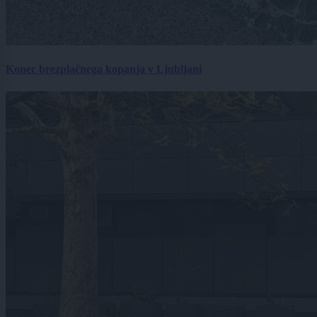
Konec brezplačnega kopanja v Ljubljani