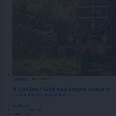
Lokalno
|
1 komentarjev
Iz Ljubljane v Litijo malo drugače, začenja se
sezona muzejskega vlaka
Horoskop
Dnevni horoskop
Astrologija