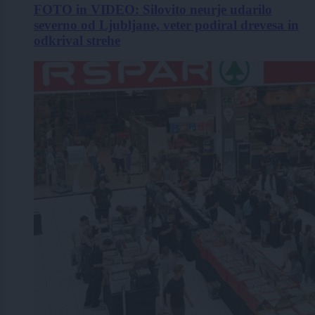
FOTO in VIDEO: Silovito neurje udarilo
severno od Ljubljane, veter podiral drevesa in
odkrival strehe