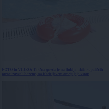
FOTO in VIDEO: Takšna gneča je na ljubljanskih kopališčih -
otroci zavzeli bazene, na Kodeljevem omejujejo vstop