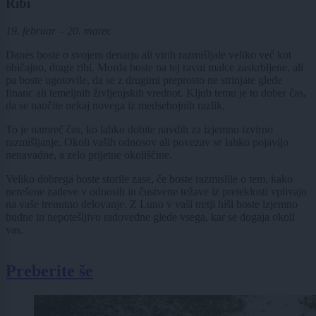
Ribi
19. februar – 20. marec
Danes boste o svojem denarju ali virih razmišljale veliko več kot
običajno, drage ribi. Morda boste na tej ravni malce zaskrbljene, ali
pa boste ugotovile, da se z drugimi preprosto ne strinjate glede
financ ali temeljnih življenjskih vrednot. Kljub temu je to dober čas,
da se naučite nekaj novega iz medsebojnih razlik.
To je namreč čas, ko lahko dobite navdih za izjemno izvirno
razmišljanje. Okoli vaših odnosov ali povezav se lahko pojavijo
nenavadne, a zelo prijetne okoliščine.
Veliko dobrega boste storile zase, če boste razmislile o tem, kako
nerešene zadeve v odnosih in čustvene težave iz preteklosti vplivajo
na vaše trenutno delovanje. Z Luno v vaši tretji hiši boste izjemno
budne in nepotešljivo radovedne glede vsega, kar se dogaja okoli
vas.
Preberite še