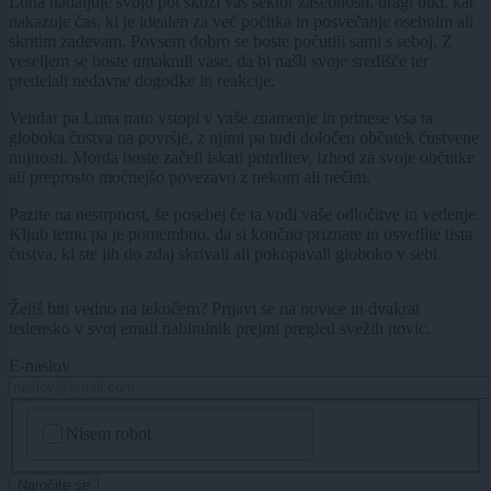
Luna nadaljuje svojo pot skozi vaš sektor zasebnosti, dragi biki, kar
nakazuje čas, ki je idealen za več počitka in posvečanje osebnim ali
skritim zadevam. Povsem dobro se boste počutili sami s seboj. Z
veseljem se boste umaknili vase, da bi našli svoje središče ter
predelali nedavne dogodke in reakcije.
Vendar pa Luna nato vstopi v vaše znamenje in prinese vsa ta
globoka čustva na površje, z njimi pa tudi določen občutek čustvene
nujnosti. Morda boste začeli iskati potrditev, izhod za svoje občutke
ali preprosto močnejšo povezavo z nekom ali nečim.
Pazite na nestrpnost, še posebej če ta vodi vaše odločitve in vedenje.
Kljub temu pa je pomembno, da si končno priznate in osvetlite tista
čustva, ki ste jih do zdaj skrivali ali pokopavali globoko v sebi.
Želiš biti vedno na tekočem? Prijavi se na novice in dvakrat
tedensko v svoj email nabiralnik prejmi pregled svežih novic.
E-naslov
CAPTCHA
Nisem robot
Naročite se