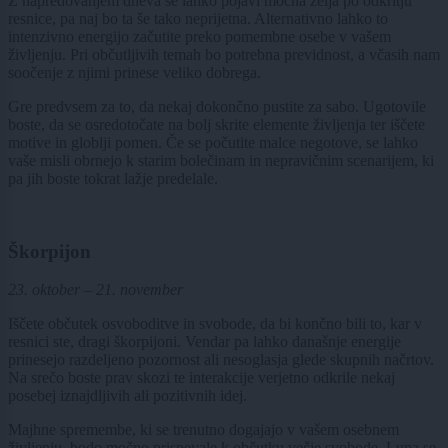
Z napredovanjem dneva se lahko pojavi močna želja po odkritju
resnice, pa naj bo ta še tako neprijetna. Alternativno lahko to
intenzivno energijo začutite preko pomembne osebe v vašem
življenju. Pri občutljivih temah bo potrebna previdnost, a včasih nam
soočenje z njimi prinese veliko dobrega.
Gre predvsem za to, da nekaj dokončno pustite za sabo. Ugotovile
boste, da se osredotočate na bolj skrite elemente življenja ter iščete
motive in globlji pomen. Če se počutite malce negotove, se lahko
vaše misli obrnejo k starim bolečinam in nepravičnim scenarijem, ki
pa jih boste tokrat lažje predelale.
Škorpijon
23. oktober – 21. november
Iščete občutek osvoboditve in svobode, da bi končno bili to, kar v
resnici ste, dragi škorpijoni. Vendar pa lahko današnje energije
prinesejo razdeljeno pozornost ali nesoglasja glede skupnih načrtov.
Na srečo boste prav skozi te interakcije verjetno odkrile nekaj
posebej iznajdljivih ali pozitivnih idej.
Majhne spremembe, ki se trenutno dogajajo v vašem osebnem
življenju, bodo močno prispevale k občutku večje svobode. Luna se