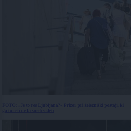
FOTO: »Je to res Ljubljana?« Prizor pri železniški postaji, ki
ga turisti ne bi smeli videti