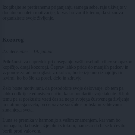
Izogibajte se pretiranemu priganjanju samega sebe, raje uživajte v
dodatnem naletu motivacije, ki vas bo vodil k temu, da si znova
organizirate svoje življenje.
Kozorog
22. december – 19. januar
Priložnosti za napredek pri doseganju vaših osebnih ciljev se opazno
kopičijo, dragi kozorogi. Čeprav lahko pride do manjših padcev in
vzponov zaradi nesoglasij z okolico, boste izjemno iznajdljivi in
izvirni, ko bo šlo za posel, delo in zdravje.
Zelo boste motivirani, da posodobite svoje delovanje, ob tem pa
lahko odkrijete edinstven način, kako poudariti svoje talente. Kljub
temu pa si poskusite vzeti čas za nego svojega čustvenega življenja
in notranjega sveta, pa čeprav se soočate s pritiski in zahtevami
zunanjega sveta.
Luna se premika v harmonijo z vašim znamenjem, kar vam bo
pomagalo, da boste lažje pluli s tokom, namesto da bi se krčevito
borili proti valovom.