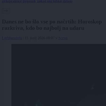
avtopralnice pojasnil, zakaj oni lahko delajo
Danes ne bo šlo vse po načrtih: Horoskop
razkriva, kdo bo najbolj na udaru
Ljubljanainfo
|
11. junij 2026 08:07
v
Scena