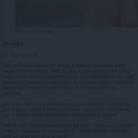
Slika je simbolična.
Dvojčka
21. maj – 20. junij
Bolj sproščen in ustvarjalen pristop k življenju vam lahko v tem
trenutku prinese čudeže, dragi dvojčki. Luna najprej preživi nekaj
časa v vašem sektorju prijateljstva, nato pa se premakne v vaš sektor
zasebnosti. Oba tranzita nakazujeta, da se morate nujno umakniti iz
tekmovalnih energij, čeprav to danes ne bo vedno povsem
preprosto.
Dan lahko začnete z močnejšo potrebo po družbi ljudi, končate pa
ga z željo po samoti in lastnem prostoru. Jasno boste videli mesta,
kjer se morate zaceliti po nedavnih spremembah ali nemirih.
Tudi če niste popolnoma prepričani, kaj točno si želite, ste v odlični
formi, da stvari premaknete naprej. To vam bo najbolje uspevalo v
tišini ali skrito pred očmi javnosti.