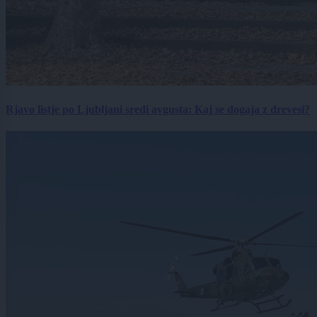
Rjavo listje po Ljubljani sredi avgusta: Kaj se dogaja z drevesi?