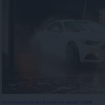
Ali boste zaradi suše morali pustiti avto umazan? Lastnik