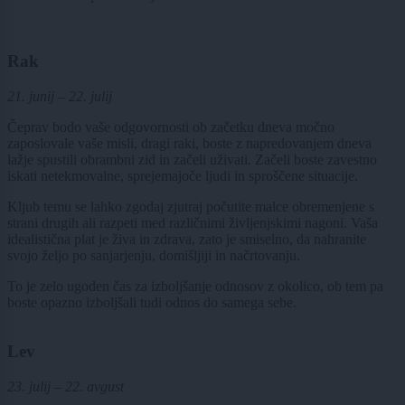
Rak
21. junij – 22. julij
Čeprav bodo vaše odgovornosti ob začetku dneva močno
zaposlovale vaše misli, dragi raki, boste z napredovanjem dneva
lažje spustili obrambni zid in začeli uživati. Začeli boste zavestno
iskati netekmovalne, sprejemajoče ljudi in sproščene situacije.
Kljub temu se lahko zgodaj zjutraj počutite malce obremenjene s
strani drugih ali razpeti med različnimi življenjskimi nagoni. Vaša
idealistična plat je živa in zdrava, zato je smiselno, da nahranite
svojo željo po sanjarjenju, domišljiji in načrtovanju.
To je zelo ugoden čas za izboljšanje odnosov z okolico, ob tem pa
boste opazno izboljšali tudi odnos do samega sebe.
Lev
23. julij – 22. avgust