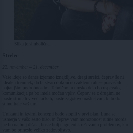
Slika je simbolična.
Strelec
22. november – 21. december
Vaše ideje so danes izjemno iznajdljive, dragi strelci, čeprav še ni
idealen trenutek, da bi stvari dokončno zaklenili ali se posvečali
najtanjšim podrobnostim. Tehnično in umsko delo bo uspevalo,
komunikacija pa bo imela močan vpliv. Čeprav se z drugimi ne
boste strinjali v več točkah, boste zagotovo našli stvari, ki bodo
stimulirale vaš um.
Unikatni in izvirni koncepti bodo stopili v prvi plan. Luna se
usmerja v vašo šesto hišo, in čeprav vam monotonost rutine morda
ne bo najbolj dišala, boste bolj nagnjeni k reševanju problemov, kar
vam bo prineslo veliko zadovoljstvo.