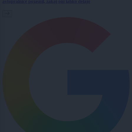
avtopralnice pojasnil, zakaj oni lahko delajo