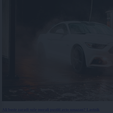
Ali boste zaradi suše morali pustiti avto umazan? Lastnik