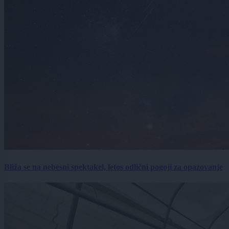
Bliža se na nebesni spektakel, letos odlični pogoji za opazovanje