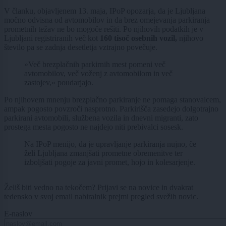
V članku, objavljenem 13. maja, IPoP opozarja, da je Ljubljana
močno odvisna od avtomobilov in da brez omejevanja parkiranja
prometnih težav ne bo mogoče rešiti. Po njihovih podatkih je v
Ljubljani registriranih več kot
160 tisoč osebnih vozil,
njihovo
število pa se zadnja desetletja vztrajno povečuje.
»Več brezplačnih parkirnih mest pomeni več
avtomobilov, več voženj z avtomobilom in več
zastojev,« poudarjajo.
Po njihovem mnenju brezplačno parkiranje ne pomaga stanovalcem,
ampak pogosto povzroči nasprotno. Parkirišča zasedejo dolgotrajno
parkirani avtomobili, službena vozila in dnevni migranti, zato
prostega mesta pogosto ne najdejo niti prebivalci sosesk.
Na IPoP menijo, da je upravljanje parkiranja nujno, če
želi Ljubljana zmanjšati prometne obremenitve ter
izboljšati pogoje za javni promet, hojo in kolesarjenje.
Želiš biti vedno na tekočem? Prijavi se na novice in dvakrat
tedensko v svoj email nabiralnik prejmi pregled svežih novic.
E-naslov