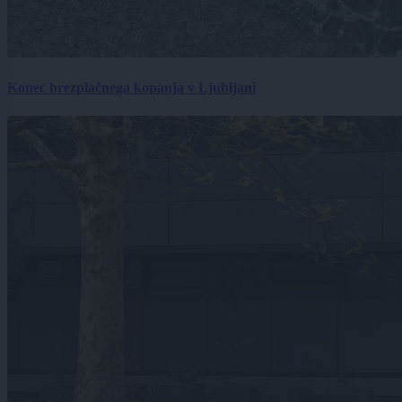
Konec brezplačnega kopanja v Ljubljani