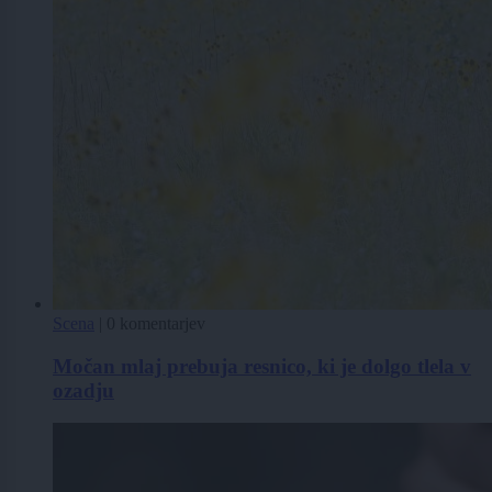
Scena
|
0 komentarjev
Močan mlaj prebuja resnico, ki je dolgo tlela v
ozadju