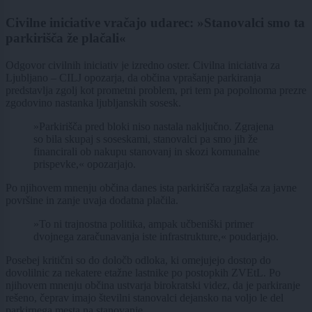
Civilne iniciative vračajo udarec: »Stanovalci smo ta
parkirišča že plačali«
Odgovor civilnih iniciativ je izredno oster. Civilna iniciativa za
Ljubljano – CILJ opozarja, da občina vprašanje parkiranja
predstavlja zgolj kot prometni problem, pri tem pa popolnoma prezre
zgodovino nastanka ljubljanskih sosesk.
»Parkirišča pred bloki niso nastala naključno. Zgrajena
so bila skupaj s soseskami, stanovalci pa smo jih že
financirali ob nakupu stanovanj in skozi komunalne
prispevke,« opozarjajo.
Po njihovem mnenju občina danes ista parkirišča razglaša za javne
površine in zanje uvaja dodatna plačila.
»To ni trajnostna politika, ampak učbeniški primer
dvojnega zaračunavanja iste infrastrukture,« poudarjajo.
Posebej kritični so do določb odloka, ki omejujejo dostop do
dovolilnic za nekatere etažne lastnike po postopkih ZVEtL. Po
njihovem mnenju občina ustvarja birokratski videz, da je parkiranje
rešeno, čeprav imajo številni stanovalci dejansko na voljo le del
parkirnega mesta na stanovanje.