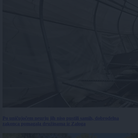
Po uničujočem neurju jih niso pustili samih, dobrodelna
zakonca pomagala družinama iz Zaloga