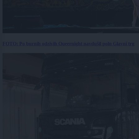
FOTO: Po burnih odzivih Queernight navdušil poln Glavni trg