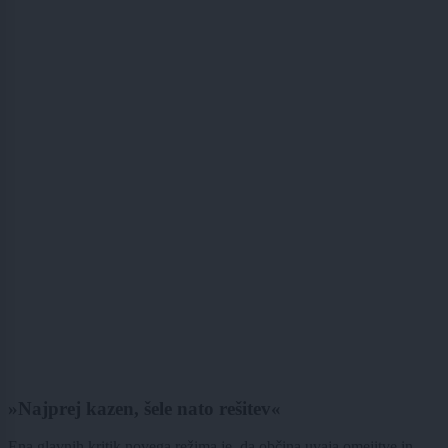
»Najprej kazen, šele nato rešitev«
Ena glavnih kritik novega režima je, da občina uvaja omejitve in