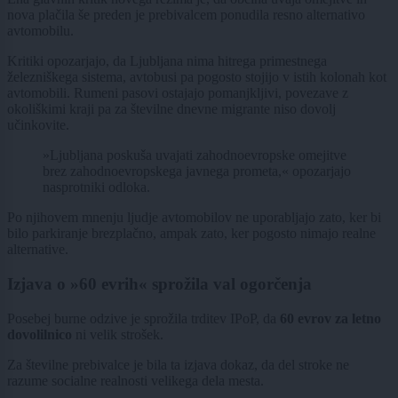
nova plačila še preden je prebivalcem ponudila resno alternativo
avtomobilu.
Kritiki opozarjajo, da Ljubljana nima hitrega primestnega
železniškega sistema, avtobusi pa pogosto stojijo v istih kolonah kot
avtomobili. Rumeni pasovi ostajajo pomanjkljivi, povezave z
okoliškimi kraji pa za številne dnevne migrante niso dovolj
učinkovite.
»Ljubljana poskuša uvajati zahodnoevropske omejitve
brez zahodnoevropskega javnega prometa,« opozarjajo
nasprotniki odloka.
Po njihovem mnenju ljudje avtomobilov ne uporabljajo zato, ker bi
bilo parkiranje brezplačno, ampak zato, ker pogosto nimajo realne
alternative.
Izjava o »60 evrih« sprožila val ogorčenja
Posebej burne odzive je sprožila trditev IPoP, da
60 evrov za letno
dovolilnico
ni velik strošek.
Za številne prebivalce je bila ta izjava dokaz, da del stroke ne
razume socialne realnosti velikega dela mesta.