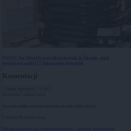
FOTO: Na Obrežju ustavili tovornjak iz Španije, med
pohištvom našli 177 kilogramov konoplje
Komentarji
Zadnje objavljeno
V živo
Slovenija
2 minuti nazaj
Slovenijo lahko zajamejo močnejše nevihte, nalivi in toča
Lokalno
38 minut nazaj
Občani opozarjajo na »poniževanje pešcev«, Janković sprememb ne