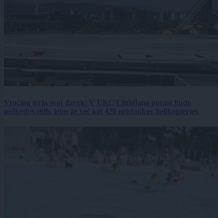
Vročina terja svoj davek: V UKC Ljubljana porast hudo
poškodovanih, letos že več kot 420 pristankov helikopterjev