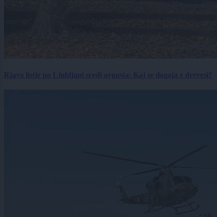
Rjavo listje po Ljubljani sredi avgusta: Kaj se dogaja z drevesi?