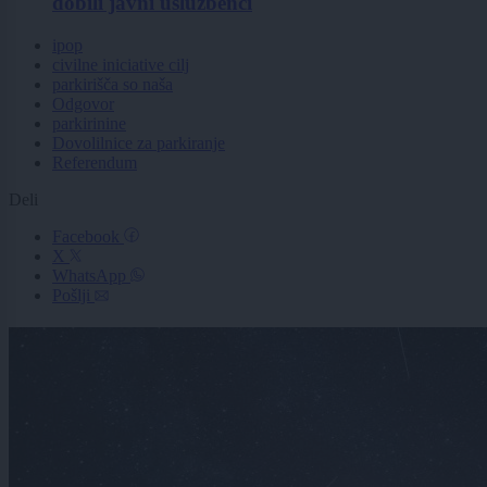
dobili javni uslužbenci
ipop
civilne iniciative cilj
parkirišča so naša
Odgovor
parkirinine
Dovolilnice za parkiranje
Referendum
Deli
Facebook
X
WhatsApp
Pošlji