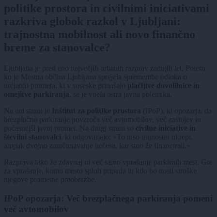
politike prostora in civilnimi iniciativami
razkriva globok razkol v Ljubljani:
trajnostna mobilnost ali novo finančno
breme za stanovalce?
Ljubljana je pred eno največjih urbanih razprav zadnjih let. Potem
ko je Mestna občina Ljubljana sprejela spremembe odloka o
urejanju prometa, ki v soseske prinašajo
plačljive dovolilnice in
omejitve parkiranja
, se je vnela ostra javna polemika.
Na eni strani je
Inštitut za politike prostora
(IPoP), ki opozarja, da
brezplačno parkiranje povzroča več avtomobilov, več zastojev in
počasnejši javni promet. Na drugi strani so
civilne iniciative in
številni stanovalci
, ki odgovarjajo: »To niso trajnostni ukrepi,
ampak dvojno zaračunavanje nečesa, kar smo že financirali.«
Razprava tako že zdavnaj ni več samo vprašanje parkirnih mest. Gre
za vprašanje, komu mesto sploh pripada in kdo bo nosil stroške
njegove prometne preobrazbe.
IPoP opozarja: Več brezplačnega parkiranja pomeni
več avtomobilov