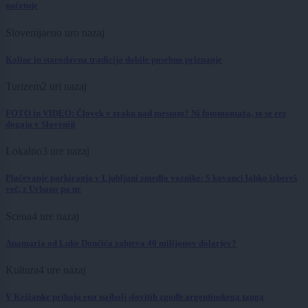
načrtuje
Slovenija
eno uro nazaj
Koline in starodavna tradicija dobile posebno priznanje
Turizem
2 uri nazaj
FOTO in VIDEO: Človek v zraku nad mestom? Ni fotomontaža, to se res
dogaja v Sloveniji
Lokalno
3 ure nazaj
Plačevanje parkiranja v Ljubljani zmedlo voznike: S kovanci lahko izbereš
več, z Urbano pa ne
Scena
4 ure nazaj
Anamaria od Luke Dončića zahteva 40 milijonov dolarjev?
Kultura
4 ure nazaj
V Križanke prihaja ena najbolj slovitih zgodb argentinskega tanga