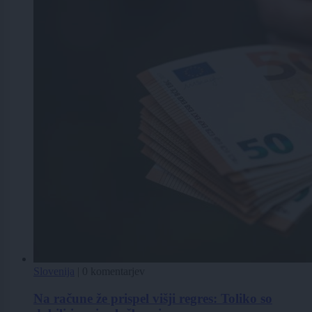
Slovenija
|
0 komentarjev
Na račune že prispel višji regres: Toliko so