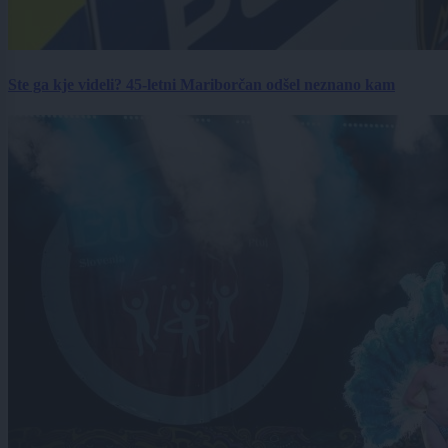
Ste ga kje videli? 45-letni Mariborčan odšel neznano kam