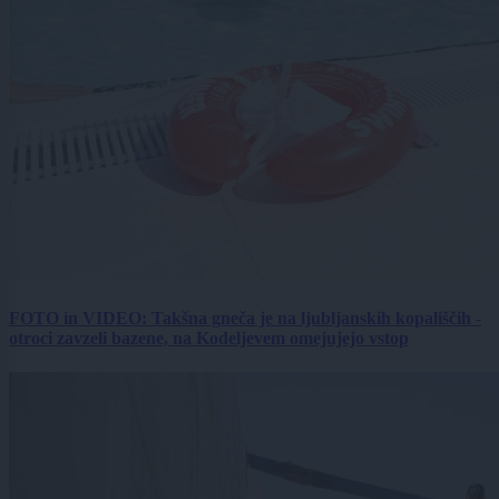
FOTO in VIDEO: Takšna gneča je na ljubljanskih kopališčih -
otroci zavzeli bazene, na Kodeljevem omejujejo vstop