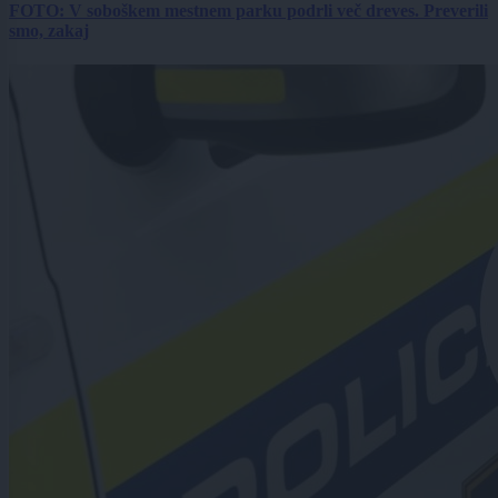
FOTO: V soboškem mestnem parku podrli več dreves. Preverili
smo, zakaj