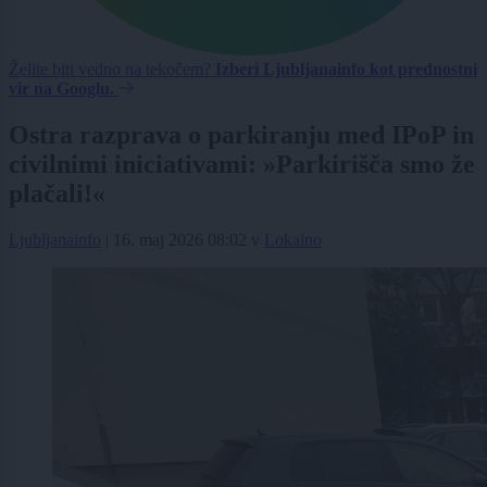
Želite biti vedno na tekočem?
Izberi Ljubljanainfo kot prednostni
vir na Googlu.
Ostra razprava o parkiranju med IPoP in
civilnimi iniciativami: »Parkirišča smo že
plačali!«
Ljubljanainfo
|
16. maj 2026 08:02
v
Lokalno