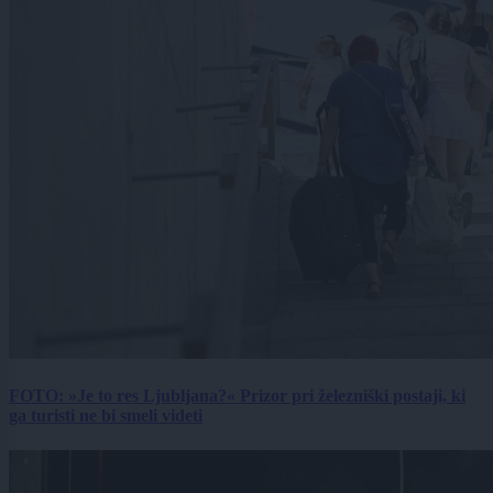
FOTO: »Je to res Ljubljana?« Prizor pri železniški postaji, ki
ga turisti ne bi smeli videti