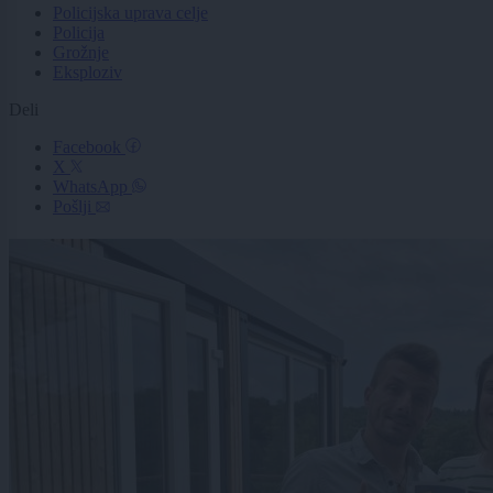
Policijska uprava celje
Policija
Grožnje
Eksploziv
Deli
Facebook
X
WhatsApp
Pošlji