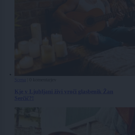
Scena
|
0 komentarjev
Kje v Ljubljani živi vroči glasbenik Žan
Serčič?!