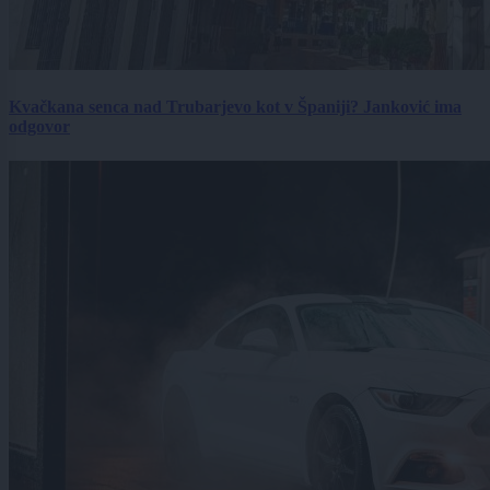
Kvačkana senca nad Trubarjevo kot v Španiji? Janković ima
odgovor