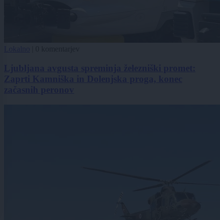
Lokalno
|
0 komentarjev
Ljubljana avgusta spreminja železniški promet:
Zaprti Kamniška in Dolenjska proga, konec
začasnih peronov