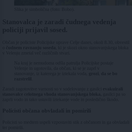
Slika je simbolična (foto: Bobo).
Stanovalca je zaradi čudnega vedenja
policiji prijavil sosed.
Občan je policiste Policijske uprave Celje danes, okoli 8.30, obvestil
o
čudnem ravnanju soseda
, ki je skozi okno stanovanjskega bloka
v Velenju zmetal več različnih stvari.
Na kraj je nemudoma odšla patrulja Policijske postaje
Velenje in ugotovila, da občan, ki se je zaprl v
stanovanje, iz katerega je iztekala voda,
grozi
,
da se bo
razstrelil
.
Zaradi zagotovitve varnosti so v sodelovanju z gasilci
evakuirali
stanovalce celotnega vhoda stanovanjskega bloka,
gasilci pa so
zaprli vodo in tako ustavili iztekanje vode in posledično škodo.
Policisti občana obvladali in pomirili
Policisti so medtem uspeli vzpostaviti stik z občanom in ga obvladali
ter pomirili.