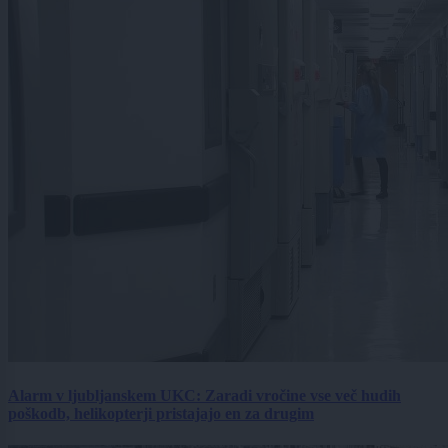
Alarm v ljubljanskem UKC: Zaradi vročine vse več hudih
poškodb, helikopterji pristajajo en za drugim