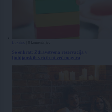
Lokalno
|
0 komentarjev
Še enkrat: Zdravstvena rezervacija v
ljubljanskih vrtcih ni več mogoča