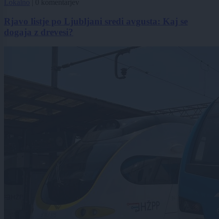
Lokalno
|
0 komentarjev
Rjavo listje po Ljubljani sredi avgusta: Kaj se
dogaja z drevesi?