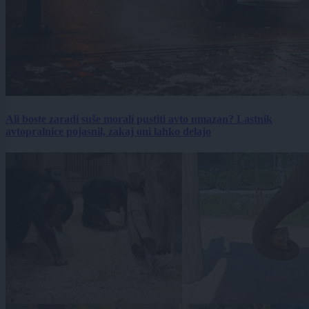
Ali boste zaradi suše morali pustiti avto umazan? Lastnik
avtopralnice pojasnil, zakaj oni lahko delajo