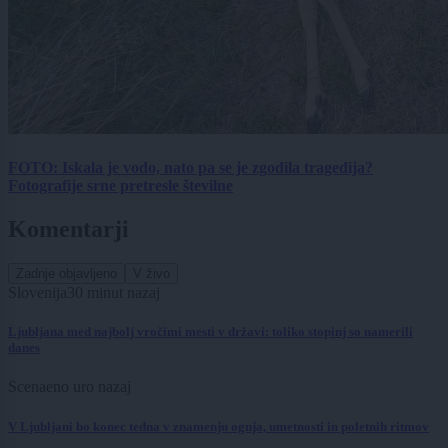
FOTO: Iskala je vodo, nato pa se je zgodila tragedija?
Fotografije srne pretresle številne
Komentarji
Zadnje objavljeno
V živo
Slovenija
30 minut nazaj
Ljubljana med najbolj vročimi mesti v državi: toliko stopinj so namerili
danes
Scena
eno uro nazaj
V Ljubljani bo konec tedna v znamenju ognja, umetnosti in poletnih ritmov