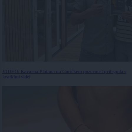
VIDEO: Kavarna Platana na Goričkem pozornost pritegnila s
kratkimi videi