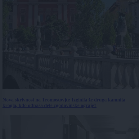
Nova skrivnost na Tromostovju: Izginila že druga kamnita
krogla, kdo odnaša dele zgodovinske ograje?