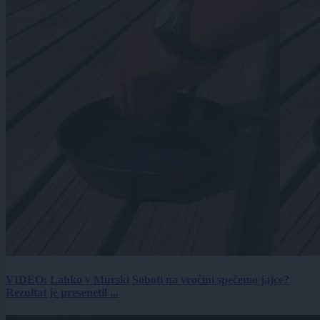
VIDEO: Lahko v Murski Soboti na vročini spečemo jajce?
Rezultat je presenetil ...