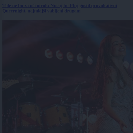
Tole ne bo za oči otrok: Nocoj bo Ptuj gostil provokativni
Queernight, najmlajši vabljeni drugam