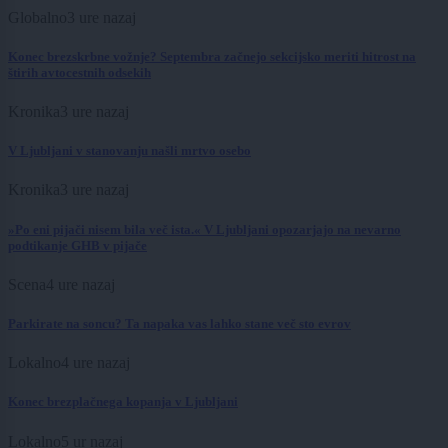
Globalno
3 ure nazaj
Konec brezskrbne vožnje? Septembra začnejo sekcijsko meriti hitrost na
štirih avtocestnih odsekih
Kronika
3 ure nazaj
V Ljubljani v stanovanju našli mrtvo osebo
Kronika
3 ure nazaj
»Po eni pijači nisem bila več ista.« V Ljubljani opozarjajo na nevarno
podtikanje GHB v pijače
Scena
4 ure nazaj
Parkirate na soncu? Ta napaka vas lahko stane več sto evrov
Lokalno
4 ure nazaj
Konec brezplačnega kopanja v Ljubljani
Lokalno
5 ur nazaj