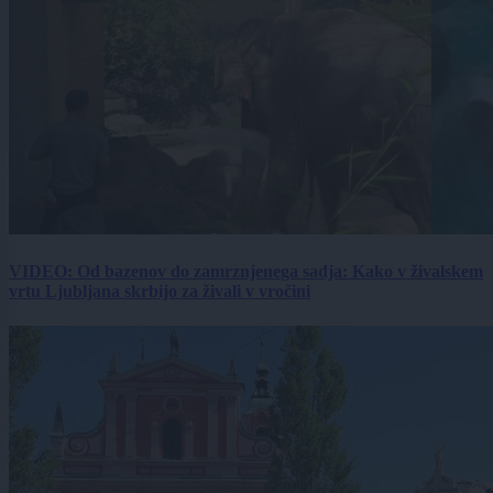
VIDEO: Od bazenov do zamrznjenega sadja: Kako v živalskem
vrtu Ljubljana skrbijo za živali v vročini