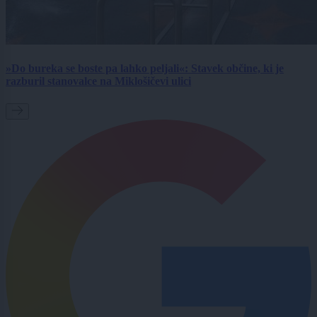
»Do bureka se boste pa lahko peljali«: Stavek občine, ki je
razburil stanovalce na Miklošičevi ulici