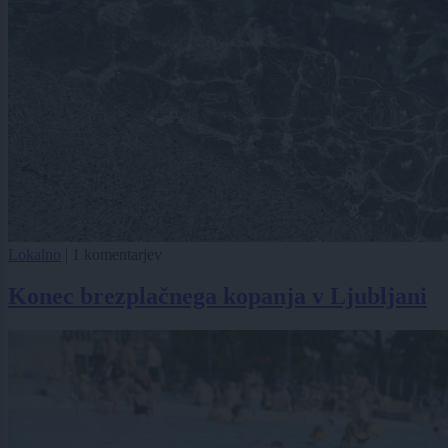
Lokalno
|
1 komentarjev
Konec brezplačnega kopanja v Ljubljani