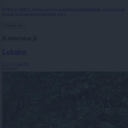
FOTO in VIDEO: Takšna gneča je na ljubljanskih kopališčih - otroci zavzeli
bazene, na Kodeljevem omejujejo vstop
Prikaži več
Komentarji
Lokalno
Vse v Lokalno
KONEC