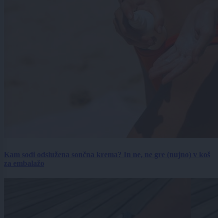
Kam sodi odslužena sončna krema? In ne, ne gre (nujno) v koš
za embalažo