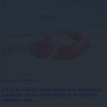
Lokalno
|
0 komentarjev
FOTO in VIDEO: Takšna gneča je na ljubljanskih
kopališčih - otroci zavzeli bazene, na Kodeljevem
omejujejo vstop