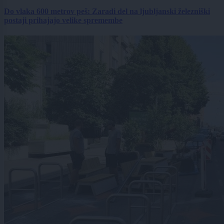
Do vlaka 600 metrov peš: Zaradi del na ljubljanski železniški
postaji prihajajo velike spremembe