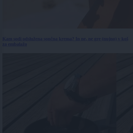
Kam sodi odslužena sončna krema? In ne, ne gre (nujno) v koš
za embalažo