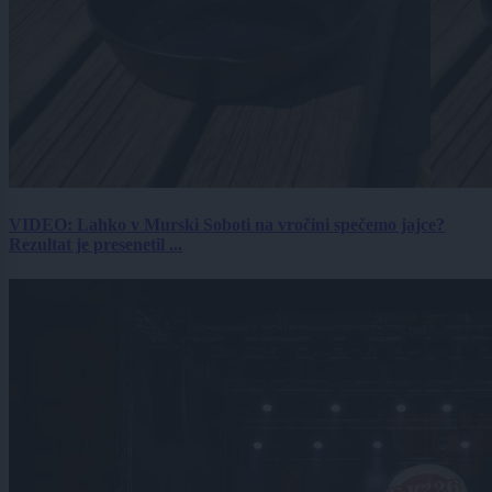
VIDEO: Lahko v Murski Soboti na vročini spečemo jajce?
Rezultat je presenetil ...