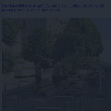
Do vlaka 600 metrov peš: Zaradi del na ljubljanski železniški
postaji prihajajo velike spremembe