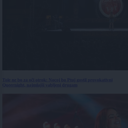
Tole ne bo za oči otrok: Nocoj bo Ptuj gostil provokativni
Queernight, najmlajši vabljeni drugam