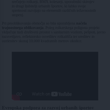
srečujejo rolkarji, BMX kolesarji, uporabniki skirojev
in drugi ljubitelji urbanih športov, ki lahko svoje
spretnosti razvijajo na elementih različnih težavnostnih
stopenj.
Pri preoblikovanju območja so bila uporabljena
načela
trajnostnega oblikovanja
. Poleg rolkarskega poligona projekt
vključuje tudi društveni prostor s sanitarnim vozlom, pešpoti, javno
razsvetljavo, reflektorsko osvetlitev rolkališča ter ureditev in
ozelenitev skoraj 10.000 kvadratnih metrov okolice.
Evropska podpora za razvoj urbanih športov