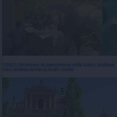
VIDEO: Od bazenov do zamrznjenega sadja: Kako v živalskem
vrtu Ljubljana skrbijo za živali v vročini