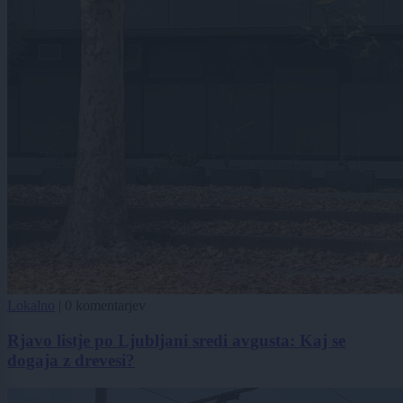
Lokalno
|
0 komentarjev
Rjavo listje po Ljubljani sredi avgusta: Kaj se
dogaja z drevesi?