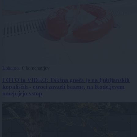
Lokalno
|
0 komentarjev
FOTO in VIDEO: Takšna gneča je na ljubljanskih
kopališčih - otroci zavzeli bazene, na Kodeljevem
omejujejo vstop