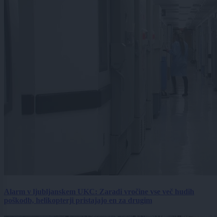
Alarm v ljubljanskem UKC: Zaradi vročine vse več hudih
poškodb, helikopterji pristajajo en za drugim