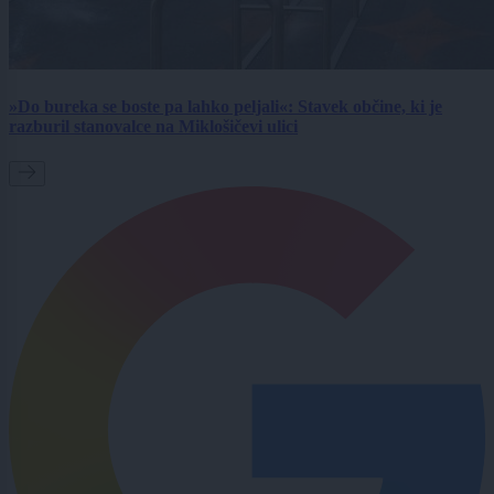
»Do bureka se boste pa lahko peljali«: Stavek občine, ki je
razburil stanovalce na Miklošičevi ulici