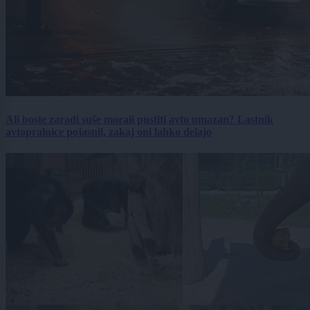
Ali boste zaradi suše morali pustiti avto umazan? Lastnik
avtopralnice pojasnil, zakaj oni lahko delajo