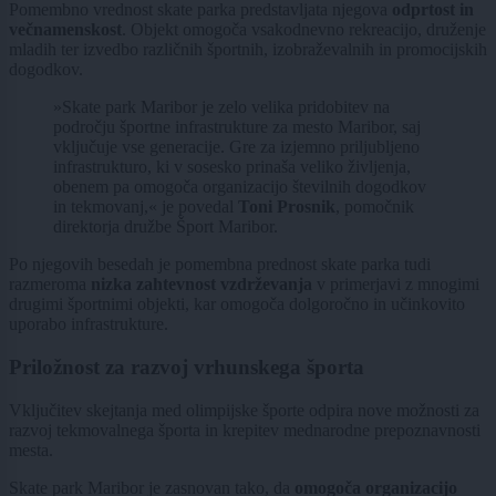
Pomembno vrednost skate parka predstavljata njegova
odprtost in
večnamenskost
. Objekt omogoča vsakodnevno rekreacijo, druženje
mladih ter izvedbo različnih športnih, izobraževalnih in promocijskih
dogodkov.
»Skate park Maribor je zelo velika pridobitev na
področju športne infrastrukture za mesto Maribor, saj
vključuje vse generacije. Gre za izjemno priljubljeno
infrastrukturo, ki v sosesko prinaša veliko življenja,
obenem pa omogoča organizacijo številnih dogodkov
in tekmovanj,« je povedal
Toni Prosnik
, pomočnik
direktorja družbe Šport Maribor.
Po njegovih besedah je pomembna prednost skate parka tudi
razmeroma
nizka zahtevnost vzdrževanja
v primerjavi z mnogimi
drugimi športnimi objekti, kar omogoča dolgoročno in učinkovito
uporabo infrastrukture.
Priložnost za razvoj vrhunskega športa
Vključitev skejtanja med olimpijske športe odpira nove možnosti za
razvoj tekmovalnega športa in krepitev mednarodne prepoznavnosti
mesta.
Skate park Maribor je zasnovan tako, da
omogoča organizacijo