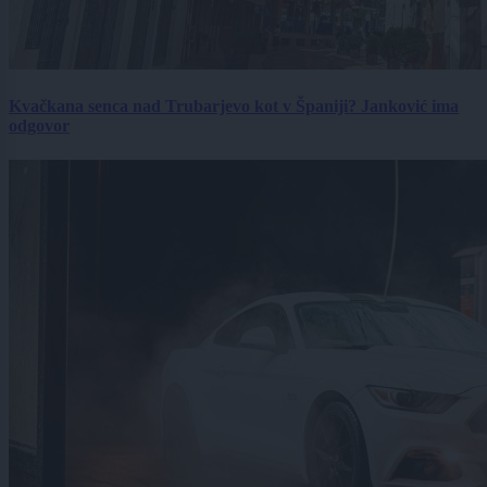
Kvačkana senca nad Trubarjevo kot v Španiji? Janković ima
odgovor