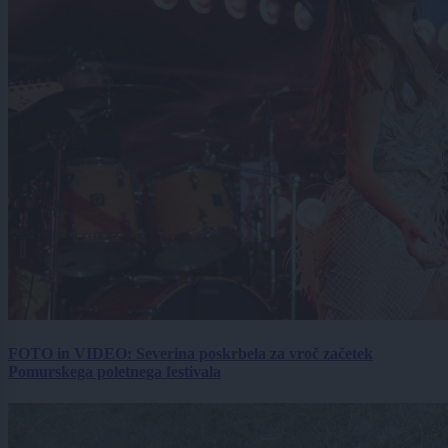
FOTO in VIDEO: Severina poskrbela za vroč začetek
Pomurskega poletnega festivala