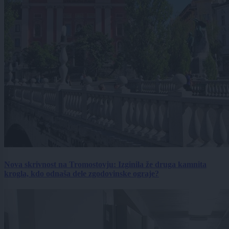
Nova skrivnost na Tromostovju: Izginila že druga kamnita
krogla, kdo odnaša dele zgodovinske ograje?