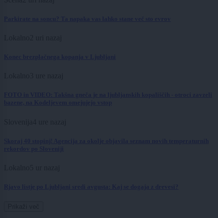
Parkirate na soncu? Ta napaka vas lahko stane več sto evrov
Lokalno
2 uri nazaj
Konec brezplačnega kopanja v Ljubljani
Lokalno
3 ure nazaj
FOTO in VIDEO: Takšna gneča je na ljubljanskih kopališčih - otroci zavzeli
bazene, na Kodeljevem omejujejo vstop
Slovenija
4 ure nazaj
Skoraj 40 stopinj! Agencija za okolje objavila seznam novih temperaturnih
rekordov po Sloveniji
Lokalno
5 ur nazaj
Rjavo listje po Ljubljani sredi avgusta: Kaj se dogaja z drevesi?
Prikaži več