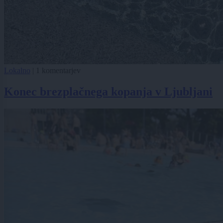
Lokalno
|
1 komentarjev
Konec brezplačnega kopanja v Ljubljani