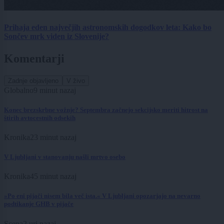
Prihaja eden največjih astronomskih dogodkov leta: Kako bo
Sončev mrk viden iz Slovenije?
Komentarji
Zadnje objavljeno
V živo
Globalno
9 minut nazaj
Konec brezskrbne vožnje? Septembra začnejo sekcijsko meriti hitrost na
štirih avtocestnih odsekih
Kronika
23 minut nazaj
V Ljubljani v stanovanju našli mrtvo osebo
Kronika
45 minut nazaj
»Po eni pijači nisem bila več ista.« V Ljubljani opozarjajo na nevarno
podtikanje GHB v pijače
Scena
2 uri nazaj