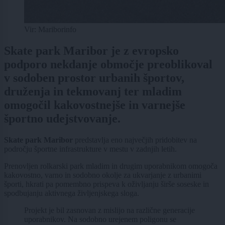
Vir: Mariborinfo
Skate park Maribor je z evropsko
podporo nekdanje območje preoblikoval
v sodoben prostor urbanih športov,
druženja in tekmovanj ter mladim
omogočil kakovostnejše in varnejše
športno udejstvovanje.
Skate park Maribor
predstavlja eno največjih pridobitev na
področju športne infrastrukture v mestu v zadnjih letih.
Prenovljen rolkarski park mladim in drugim uporabnikom omogoča
kakovostno, varno in sodobno okolje za ukvarjanje z urbanimi
športi, hkrati pa pomembno prispeva k oživljanju širše soseske in
spodbujanju aktivnega življenjskega sloga.
Projekt je bil zasnovan z mislijo na različne generacije
uporabnikov. Na sodobno urejenem poligonu se