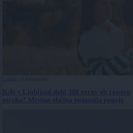
Lokalno
|
0 komentarjev
Kdo v Ljubljani dobi 380 evrov ob rojstvu
otroka? Mestna občina pojasnila pogoje