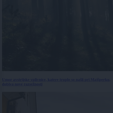
Umor avstrijske vplivnice, katere truplo so našli pri Majšperku,
dobiva nove razsežnosti