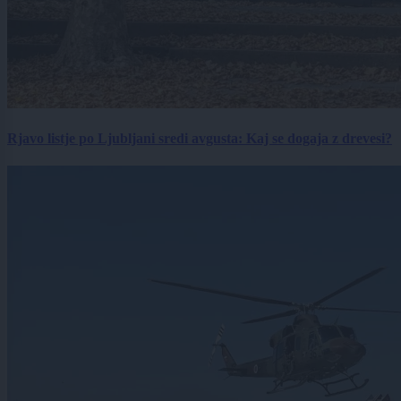
Rjavo listje po Ljubljani sredi avgusta: Kaj se dogaja z drevesi?