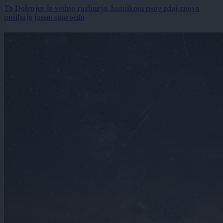
To Dolenjce še vedno razburja, lastnikom psov zdaj znova
pošiljajo jasno sporočilo