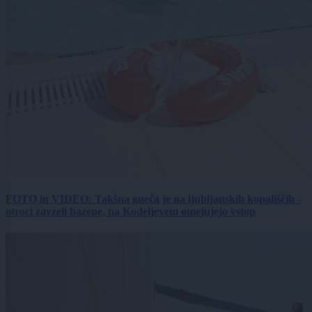
FOTO in VIDEO: Takšna gneča je na ljubljanskih kopališčih -
otroci zavzeli bazene, na Kodeljevem omejujejo vstop