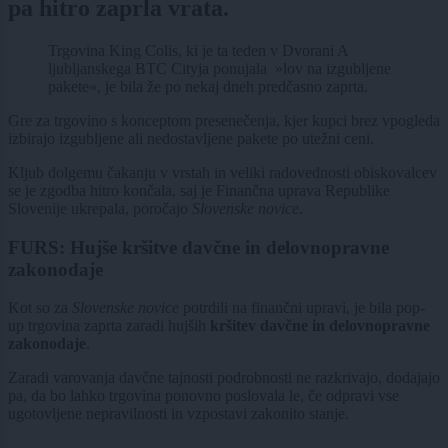
pa hitro zaprla vrata.
Trgovina King Colis, ki je ta teden v Dvorani A
ljubljanskega BTC Cityja ponujala »lov na izgubljene
pakete«, je bila že po nekaj dneh predčasno zaprta.
Gre za trgovino s konceptom presenečenja, kjer kupci brez vpogleda
izbirajo izgubljene ali nedostavljene pakete po utežni ceni.
Kljub dolgemu čakanju v vrstah in veliki radovednosti obiskovalcev
se je zgodba hitro končala, saj je Finančna uprava Republike
Slovenije ukrepala, poročajo
Slovenske novice
.
FURS: Hujše kršitve davčne in delovnopravne
zakonodaje
Kot so za
Slovenske novice
potrdili na finančni upravi, je bila pop-
up trgovina zaprta zaradi hujših
kršitev davčne in delovnopravne
zakonodaje
.
Zaradi varovanja davčne tajnosti podrobnosti ne razkrivajo, dodajajo
pa, da bo lahko trgovina ponovno poslovala le, če odpravi vse
ugotovljene nepravilnosti in vzpostavi zakonito stanje.