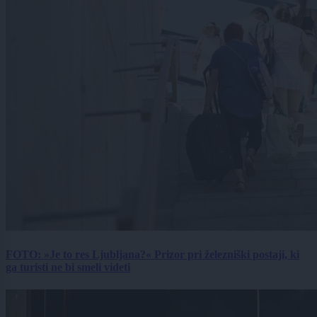
FOTO: »Je to res Ljubljana?« Prizor pri železniški postaji, ki
ga turisti ne bi smeli videti