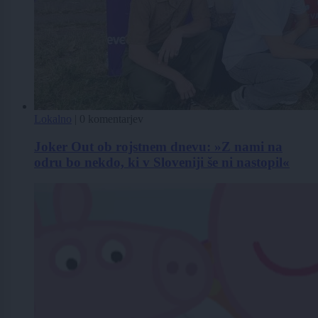
Lokalno
|
0 komentarjev
Joker Out ob rojstnem dnevu: »Z nami na
odru bo nekdo, ki v Sloveniji še ni nastopil«