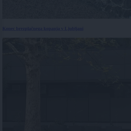
Konec brezplačnega kopanja v Ljubljani