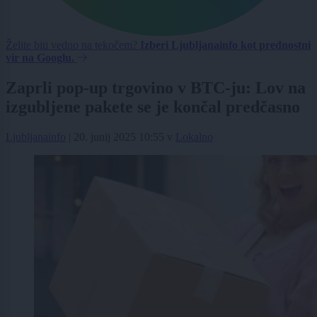
Želite biti vedno na tekočem?
Izberi Ljubljanainfo kot prednostni
vir na Googlu.
Zaprli pop-up trgovino v BTC-ju: Lov na
izgubljene pakete se je končal predčasno
Ljubljanainfo
|
20. junij 2025 10:55
v
Lokalno