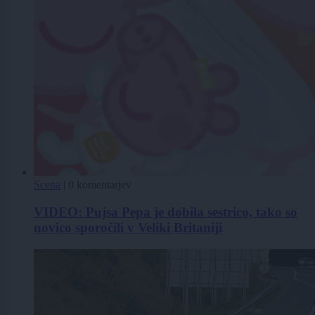
Scena
|
0 komentarjev
VIDEO: Pujsa Pepa je dobila sestrico, tako so
novico sporočili v Veliki Britaniji