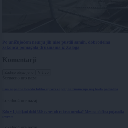
Po uničujočem neurju jih niso pustili samih, dobrodelna
zakonca pomagala družinama iz Zaloga
Komentarji
Zadnje objavljeno
V živo
Scena
eno uro nazaj
Ena napačna beseda lahko sproži zaplet, ta znamenja naj bodo previdna
Lokalno
4 ure nazaj
Kdo v Ljubljani dobi 380 evrov ob rojstvu otroka? Mestna občina pojasnila
pogoje
Lokalno
4 ure nazaj