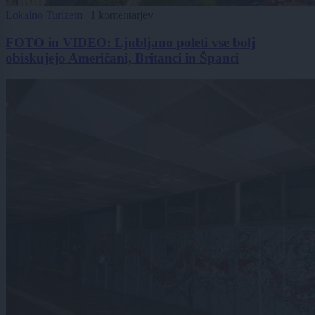
Lokalno
Turizem
|
1 komentarjev
FOTO in VIDEO: Ljubljano poleti vse bolj
obiskujejo Američani, Britanci in Španci