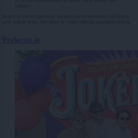
se iskreno opravičujemo in upamo, da se kmalu spet
vidimo.«
Kupce so medtem povabili, naj izkušnjo presenečenja nadaljujejo
prek spletne strani, kjer lahko še vedno naročijo izgubljene pakete.
Preberite še