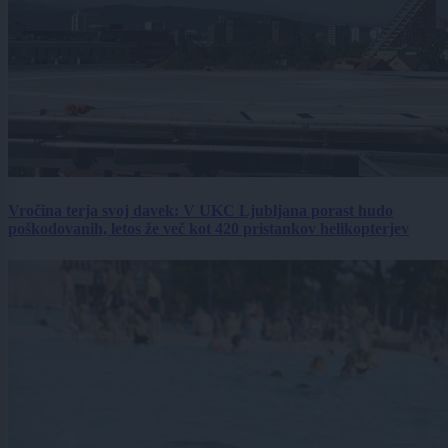
Vročina terja svoj davek: V UKC Ljubljana porast hudo
poškodovanih, letos že več kot 420 pristankov helikopterjev