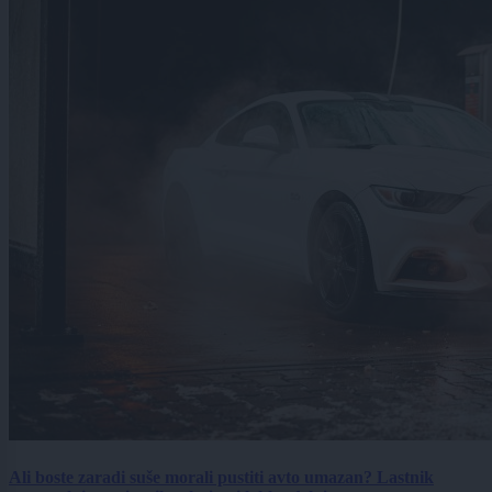
Ali boste zaradi suše morali pustiti avto umazan? Lastnik