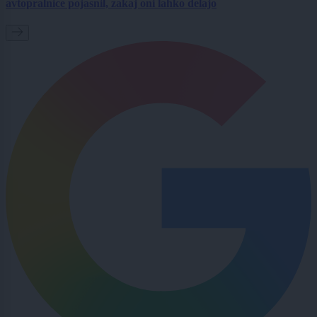
avtopralnice pojasnil, zakaj oni lahko delajo