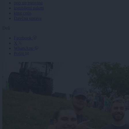
pop up trgovina
izgubljeni paketi
king colis
Davčna uprava
Deli
Facebook
X
WhatsApp
Pošlji