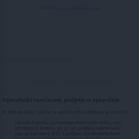
View this post on Instagram
A post shared by King Colis (@king_colis)
Uporabniki razočarani, podjetje se opravičuje
Iz podjetja King Colis so se oglasili prek Instagrama in sporočili:
»Zaradi dogodka, na katerega nismo imeli vpliva, smo
bili danes (v četrtek), ob 11. uri, prisiljeni zapreti našo
pop-up trgovino v BTC Ljubljana. Zaradi nevšečnosti