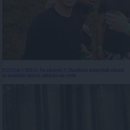
FOTO in VIDEO: Na zdravje! V Mariboru postavljali rekord
za najdaljšo špricer zdravico na svetu