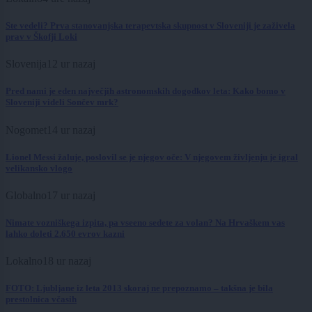
Ste vedeli? Prva stanovanjska terapevtska skupnost v Sloveniji je zaživela
prav v Škofji Loki
Slovenija
12 ur nazaj
Pred nami je eden največjih astronomskih dogodkov leta: Kako bomo v
Sloveniji videli Sončev mrk?
Nogomet
14 ur nazaj
Lionel Messi žaluje, poslovil se je njegov oče: V njegovem življenju je igral
velikansko vlogo
Globalno
17 ur nazaj
Nimate vozniškega izpita, pa vseeno sedete za volan? Na Hrvaškem vas
lahko doleti 2.650 evrov kazni
Lokalno
18 ur nazaj
FOTO: Ljubljane iz leta 2013 skoraj ne prepoznamo – takšna je bila
prestolnica včasih