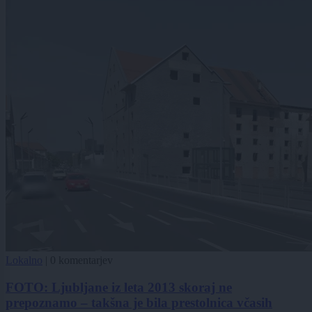
Lokalno
|
0 komentarjev
FOTO: Ljubljane iz leta 2013 skoraj ne
prepoznamo – takšna je bila prestolnica včasih