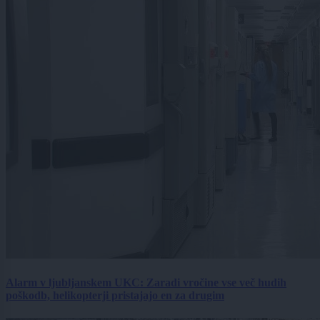
Alarm v ljubljanskem UKC: Zaradi vročine vse več hudih
poškodb, helikopterji pristajajo en za drugim