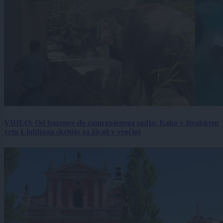
VIDEO: Od bazenov do zamrznjenega sadja: Kako v živalskem
vrtu Ljubljana skrbijo za živali v vročini