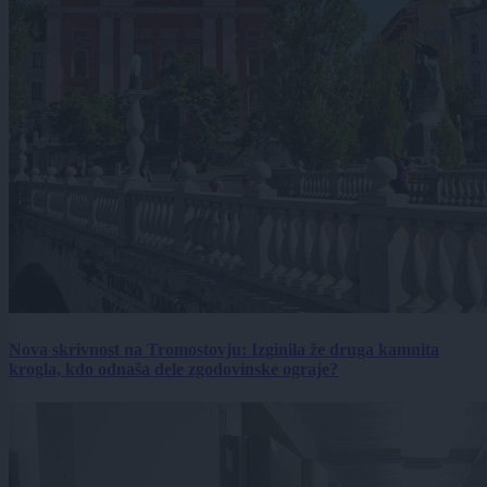
Nova skrivnost na Tromostovju: Izginila že druga kamnita
krogla, kdo odnaša dele zgodovinske ograje?