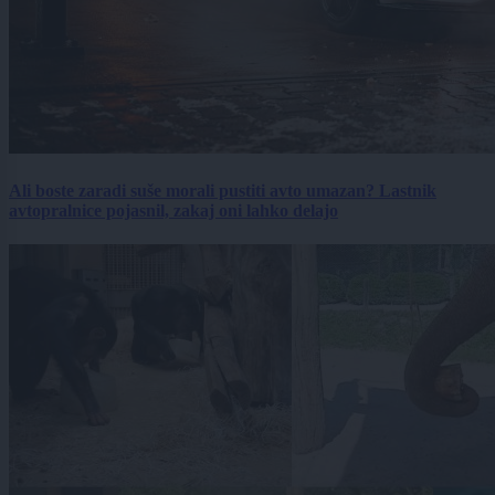
Ali boste zaradi suše morali pustiti avto umazan? Lastnik
avtopralnice pojasnil, zakaj oni lahko delajo