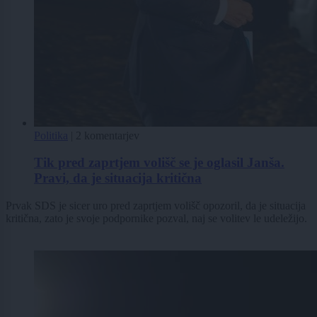
Politika
|
2 komentarjev
Tik pred zaprtjem volišč se je oglasil Janša.
Pravi, da je situacija kritična
Prvak SDS je sicer uro pred zaprtjem volišč opozoril, da je situacija
kritična, zato je svoje podpornike pozval, naj se volitev le udeležijo.