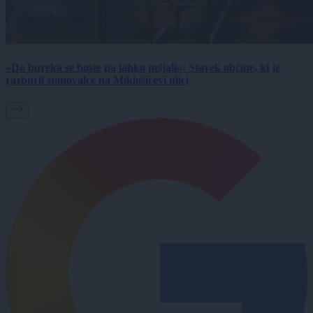
»Do bureka se boste pa lahko peljali«: Stavek občine, ki je
razburil stanovalce na Miklošičevi ulici