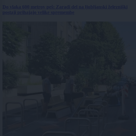
Do vlaka 600 metrov peš: Zaradi del na ljubljanski železniški
postaji prihajajo velike spremembe