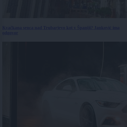
Kvačkana senca nad Trubarjevo kot v Španiji? Janković ima
odgovor