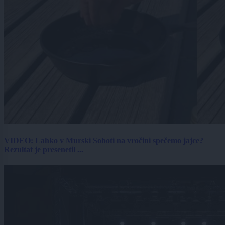
VIDEO: Lahko v Murski Soboti na vročini spečemo jajce?
Rezultat je presenetil ...