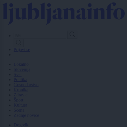
Skip
to
main
content
Prijavi se
Lokalno
Slovenija
Svet
Politika
Gospodarstvo
Kronika
Zdravje
Šport
Kultura
Scena
Zadnje novice
Dogodki