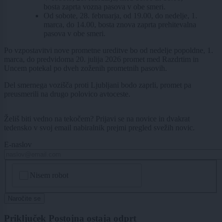
bosta zaprta vozna pasova v obe smeri.
Od sobote, 28. februarja, od 19.00, do nedelje, 1.
marca, do 14.00, bosta znova zaprta prehitevalna
pasova v obe smeri.
Po vzpostavitvi nove prometne ureditve bo od nedelje popoldne, 1.
marca, do predvidoma 20. julija 2026 promet med Razdrtim in
Uncem potekal po dveh zoženih prometnih pasovih.
Del smernega vozišča proti Ljubljani bodo zaprli, promet pa
preusmerili na drugo polovico avtoceste.
Želiš biti vedno na tekočem? Prijavi se na novice in dvakrat
tedensko v svoj email nabiralnik prejmi pregled svežih novic.
E-naslov
CAPTCHA
Nisem robot
Naročite se
Priključek Postojna ostaja odprt