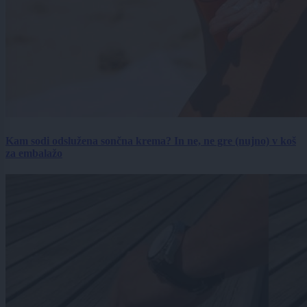
Kam sodi odslužena sončna krema? In ne, ne gre (nujno) v koš
za embalažo