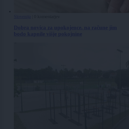
Slovenija
|
0 komentarjev
Dobra novica za upokojence, na račune jim
bodo kapnile višje pokojnine