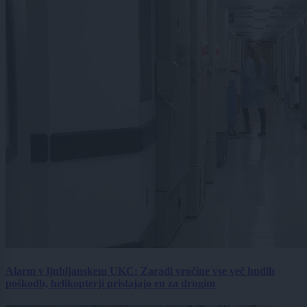
Alarm v ljubljanskem UKC: Zaradi vročine vse več hudih
poškodb, helikopterji pristajajo en za drugim