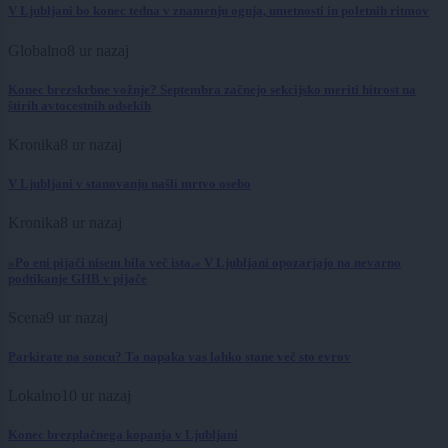
V Ljubljani bo konec tedna v znamenju ognja, umetnosti in poletnih ritmov
Globalno
8 ur nazaj
Konec brezskrbne vožnje? Septembra začnejo sekcijsko meriti hitrost na
štirih avtocestnih odsekih
Kronika
8 ur nazaj
V Ljubljani v stanovanju našli mrtvo osebo
Kronika
8 ur nazaj
»Po eni pijači nisem bila več ista.« V Ljubljani opozarjajo na nevarno
podtikanje GHB v pijače
Scena
9 ur nazaj
Parkirate na soncu? Ta napaka vas lahko stane več sto evrov
Lokalno
10 ur nazaj
Konec brezplačnega kopanja v Ljubljani