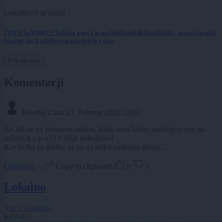
Lokalno
10 ur nazaj
FOTO in VIDEO: Takšna gneča je na ljubljanskih kopališčih - otroci zavzeli
bazene, na Kodeljevem omejujejo vstop
Prikaži več
Komentarji
Biserka Cizar
27. Februar 2026 22:02
Ne zdi se mi primeren naslov, kako nam bodo, upokojencem, na
račune k a p n i l e višje pokojnine!
Kot bi šlo za darilo, ne pa za teško zaslužen denar...
Odgovori
Copy to clipboard
0
0
Lokalno
Vse v Lokalno
KONEC