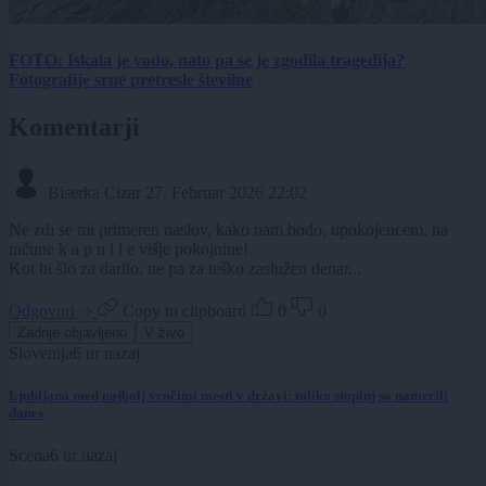
FOTO: Iskala je vodo, nato pa se je zgodila tragedija?
Fotografije srne pretresle številne
Komentarji
Biserka Cizar
27. Februar 2026 22:02
Ne zdi se mi primeren naslov, kako nam bodo, upokojencem, na
račune k a p n i l e višje pokojnine!
Kot bi šlo za darilo, ne pa za teško zaslužen denar...
Odgovori
Copy to clipboard
0
0
Zadnje objavljeno
V živo
Slovenija
6 ur nazaj
Ljubljana med najbolj vročimi mesti v državi: toliko stopinj so namerili
danes
Scena
6 ur nazaj