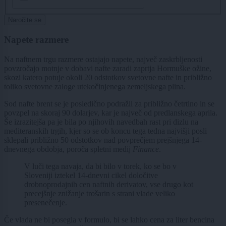
Naročite se
Napete razmere
Na naftnem trgu razmere ostajajo napete, največ zaskrbljenosti
povzročajo motnje v dobavi nafte zaradi zaprtja Hormuške ožine,
skozi katero potuje okoli 20 odstotkov svetovne nafte in približno
toliko svetovne zaloge utekočinjenega zemeljskega plina.
Sod nafte brent se je posledično podražil za približno četrtino in se
povzpel na skoraj 90 dolarjev, kar je največ od predlanskega aprila.
Še izrazitejša pa je bila po njihovih navedbah rast pri dizlu na
mediteranskih trgih, kjer so se ob koncu tega tedna najvišji posli
sklepali približno 50 odstotkov nad povprečjem prejšnjega 14-
dnevnega obdobja, poroča spletni medij
Finance
.
V luči tega navaja, da bi bilo v torek, ko se bo v
Sloveniji iztekel 14-dnevni cikel določitve
drobnoprodajnih cen naftnih derivatov, vse drugo kot
precejšnje znižanje trošarin s strani vlade veliko
presenečenje.
Če vlada ne bi posegla v formulo, bi se lahko cena za liter bencina