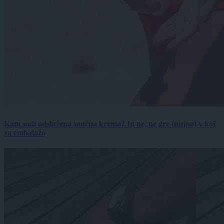
Kam sodi odslužena sončna krema? In ne, ne gre (nujno) v koš
za embalažo