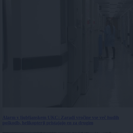
Alarm v ljubljanskem UKC: Zaradi vročine vse več hudih
poškodb, helikopterji pristajajo en za drugim