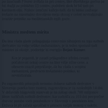
po izračunih
Financ
zvišala za pet centov, liter dizelskega goriva pa
bil dražji za približno 15 centov, podoben skok bi bil tudi pri
kurilnem olju. Njihov izračuni kažejo tudi, da bi lahko znižanje
trošarin na minimalno dovoljeno mejo skoraj v celoti nevtraliziralo
izrazite premike na mediteranskih trgih goriv.
Ministra medtem mirita
Da ima vlada glede prilagajanja cenovnim nihanjem na trgu naftnih
derivatov na voljo veliko mehanizmov, je ta teden spomnil tudi
minister za okolje, podnebje in energijo
Bojan Kumer
.
Kot je pojasnil, je zaradi prilagoditve tržnim cenam
pričakovati nekaj centov na liter višje tržne cene, a
obenem izrazil prepričanje, da bo vlada s svojimi
mehanizmi, predvsem trošarinsko politiko, to
nevtralizirala.
Po zagotovilih pristojnih trenutno dobava naftnih derivatov v
Slovenijo poteka brez motenj, zagotovljena je za naslednjih 14 dni.
V državnih blagovnih rezervah je na zalogi okoli 700 milijonov
litrov različnih naftnih derivatov, kar zadošča za 103 dni povprečne
dnevne porabe vseh porabnikov v Sloveniji v preteklem letu.
Država bi jih začela sproščati v primeru večjih motenj v oskrbi.