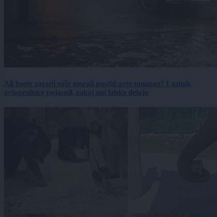
Ali boste zaradi suše morali pustiti avto umazan? Lastnik
avtopralnice pojasnil, zakaj oni lahko delajo