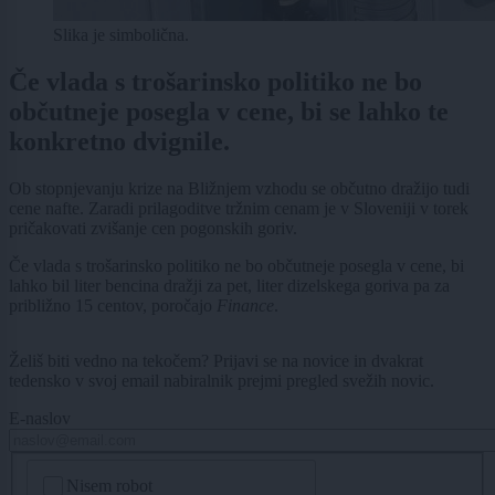
Slika je simbolična.
Če vlada s trošarinsko politiko ne bo
občutneje posegla v cene, bi se lahko te
konkretno dvignile.
Ob stopnjevanju krize na Bližnjem vzhodu se občutno dražijo tudi
cene nafte. Zaradi prilagoditve tržnim cenam je v Sloveniji v torek
pričakovati zvišanje cen pogonskih goriv.
Če vlada s trošarinsko politiko ne bo občutneje posegla v cene, bi
lahko bil liter bencina dražji za pet, liter dizelskega goriva pa za
približno 15 centov, poročajo
Finance
.
Želiš biti vedno na tekočem? Prijavi se na novice in dvakrat
tedensko v svoj email nabiralnik prejmi pregled svežih novic.
E-naslov
CAPTCHA
Nisem robot