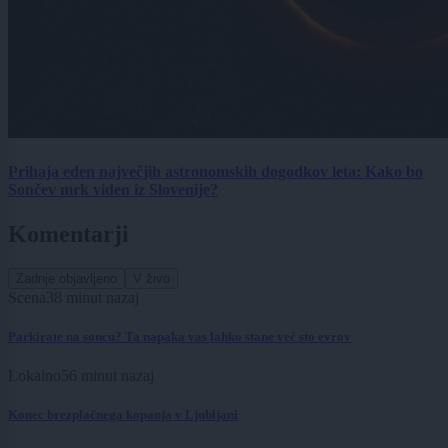
Prihaja eden največjih astronomskih dogodkov leta: Kako bo
Sončev mrk viden iz Slovenije?
Komentarji
Zadnje objavljeno
V živo
Scena
38 minut nazaj
Parkirate na soncu? Ta napaka vas lahko stane več sto evrov
Lokalno
56 minut nazaj
Konec brezplačnega kopanja v Ljubljani