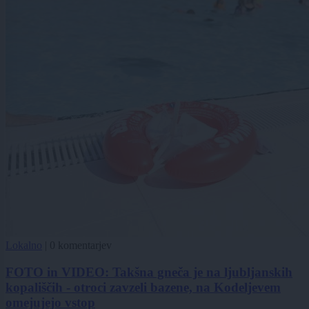
Lokalno
|
0 komentarjev
FOTO in VIDEO: Takšna gneča je na ljubljanskih
kopališčih - otroci zavzeli bazene, na Kodeljevem
omejujejo vstop