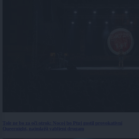
Tole ne bo za oči otrok: Nocoj bo Ptuj gostil provokativni
Queernight, najmlajši vabljeni drugam