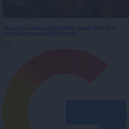
»Do bureka se boste pa lahko peljali«: Stavek občine, ki je
razburil stanovalce na Miklošičevi ulici