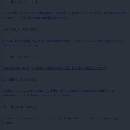
Lokalno
2 uri nazaj
FOTO in VIDEO: Takšna gneča je na ljubljanskih kopališčih - otroci zavzeli
bazene, na Kodeljevem omejujejo vstop
Slovenija
3 ure nazaj
Skoraj 40 stopinj! Agencija za okolje objavila seznam novih temperaturnih
rekordov po Sloveniji
Lokalno
4 ure nazaj
Rjavo listje po Ljubljani sredi avgusta: Kaj se dogaja z drevesi?
Lokalno
4 ure nazaj
Ljubljana avgusta spreminja železniški promet: Zaprti Kamniška in
Dolenjska proga, konec začasnih peronov
Politika
4 ure nazaj
Predsednica odgovorila na ugibanja: Objavila vse tri strani odpustnega
pisma