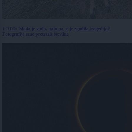
FOTO: Iskala je vodo, nato pa se je zgodila tragedija?
Fotografije srne pretresle številne