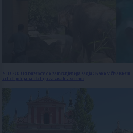
VIDEO: Od bazenov do zamrznjenega sadja: Kako v živalskem
vrtu Ljubljana skrbijo za živali v vročini