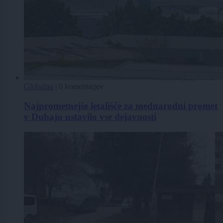
Globalno
|
0 komentarjev
Najprometnejše letališče za mednarodni promet
v Dubaju ustavilo vse dejavnosti