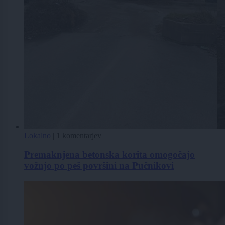
Lokalno
|
1 komentarjev
Premaknjena betonska korita omogočajo
vožnjo po peš površini na Pučnikovi