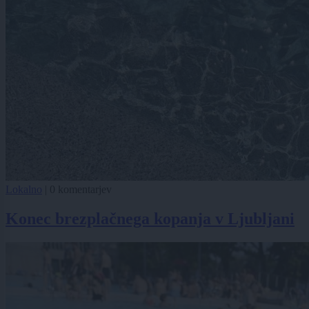
Lokalno
|
0 komentarjev
Konec brezplačnega kopanja v Ljubljani