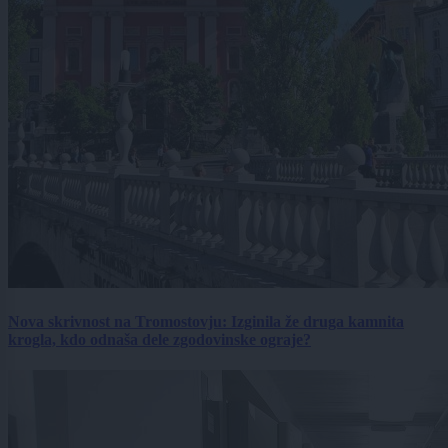
Nova skrivnost na Tromostovju: Izginila že druga kamnita
krogla, kdo odnaša dele zgodovinske ograje?