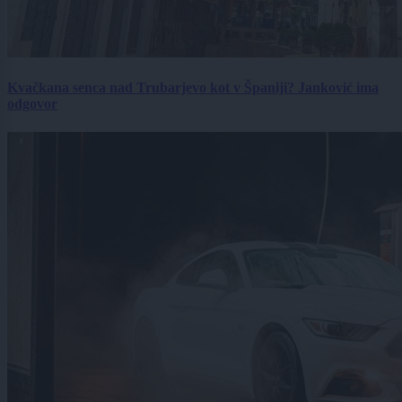
Kvačkana senca nad Trubarjevo kot v Španiji? Janković ima
odgovor