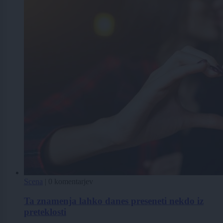
Scena
|
0 komentarjev
Ta znamenja lahko danes preseneti nekdo iz
preteklosti