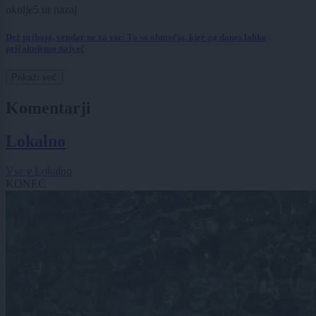
okolje
5 ur nazaj
Dež prihaja, vendar ne za vse: To so območja, kjer ga danes lahko
pričakujemo največ
Prikaži več
Komentarji
Lokalno
Vse v Lokalno
KONEC