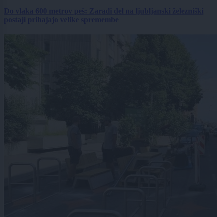
Do vlaka 600 metrov peš: Zaradi del na ljubljanski železniški
postaji prihajajo velike spremembe