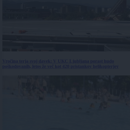
Vročina terja svoj davek: V UKC Ljubljana porast hudo
poškodovanih, letos že več kot 420 pristankov helikopterjev