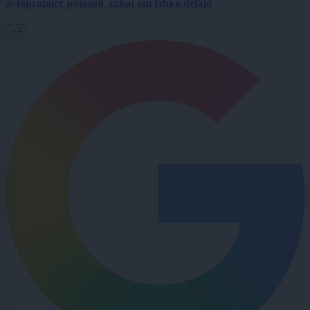
avtopralnice pojasnil, zakaj oni lahko delajo