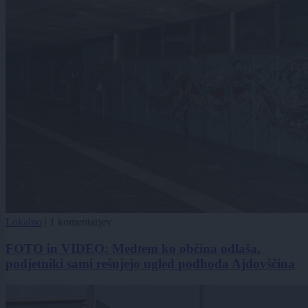
Lokalno
|
1 komentarjev
FOTO in VIDEO: Medtem ko občina odlaša,
podjetniki sami rešujejo ugled podhoda Ajdovščina