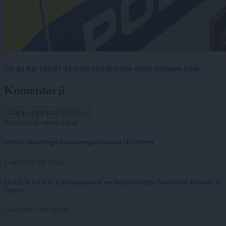
Ste ga kje videli? 45-letni Mariborčan odšel neznano kam
Komentarji
Zadnje objavljeno
V živo
Kronika
60 minut nazaj
Trčenje potniškega in tovornega vlaka na Hrvaškem
Lokalno
2 uri nazaj
FOTO in VIDEO: Ljubljano poleti vse bolj obiskujejo Američani, Britanci in
Španci
Globalno
3 ure nazaj