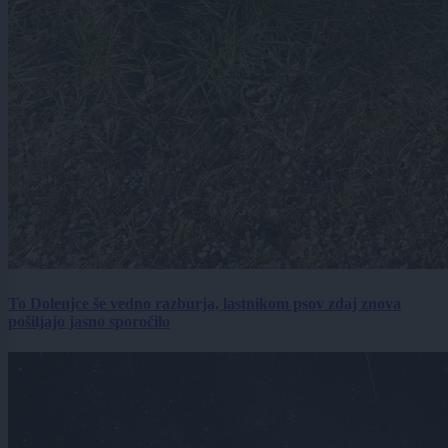
To Dolenjce še vedno razburja, lastnikom psov zdaj znova
pošiljajo jasno sporočilo