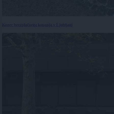
Konec brezplačnega kopanja v Ljubljani