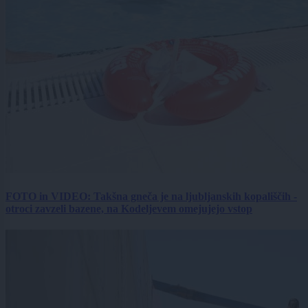
FOTO in VIDEO: Takšna gneča je na ljubljanskih kopališčih -
otroci zavzeli bazene, na Kodeljevem omejujejo vstop