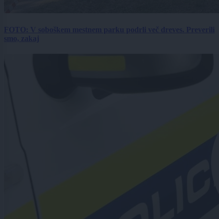
FOTO: V soboškem mestnem parku podrli več dreves. Preverili
smo, zakaj