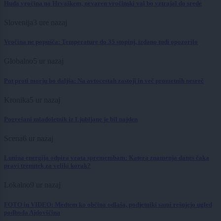
Huda vročina na Hrvaškem, nevaren vročinski val bo vztrajal do srede
Slovenija
3 ure nazaj
Vročina ne popušča: Temperature do 35 stopinj, izdano tudi opozorilo
Globalno
5 ur nazaj
Pot proti morju bo daljša: Na avtocestah zastoji in več prometnih nesreč
Kronika
5 ur nazaj
Pogrešani mladoletnik iz Ljubljane je bil najden
Scena
6 ur nazaj
Lunina energija odpira vrata spremembam: Katera znamenja danes čaka
pravi trenutek za veliki korak?
Lokalno
9 ur nazaj
FOTO in VIDEO: Medtem ko občina odlaša, podjetniki sami rešujejo ugled
podhoda Ajdovščina