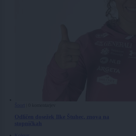
Šport
|
0 komentarjev
Odličen dosežek Ilke Štuhec, znova na
stopničkah
Kolesar