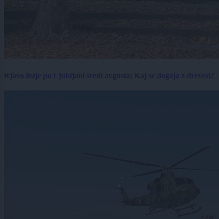
Rjavo listje po Ljubljani sredi avgusta: Kaj se dogaja z drevesi?