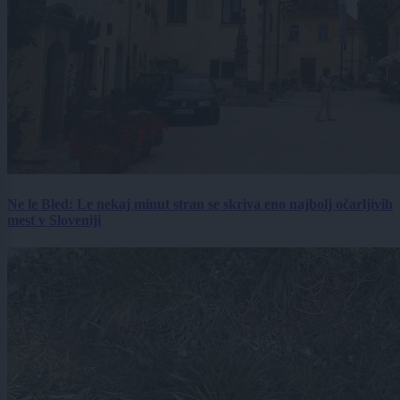
Ne le Bled: Le nekaj minut stran se skriva eno najbolj očarljivih
mest v Sloveniji