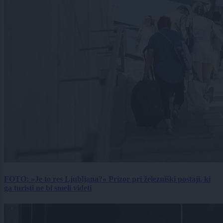
FOTO: »Je to res Ljubljana?« Prizor pri železniški postaji, ki
ga turisti ne bi smeli videti