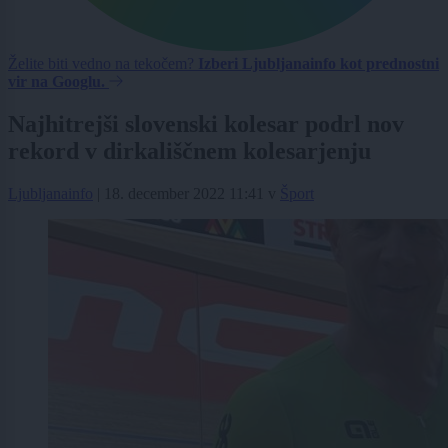
Želite biti vedno na tekočem?
Izberi Ljubljanainfo kot prednostni
vir na Googlu.
Najhitrejši slovenski kolesar podrl nov
rekord v dirkališčnem kolesarjenju
Ljubljanainfo
|
18. december 2022 11:41
v
Šport