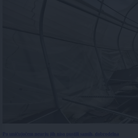
Po uničujočem neurju jih niso pustili samih, dobrodelna