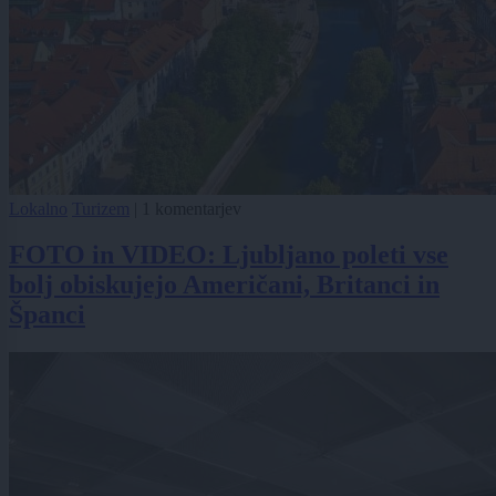
Lokalno
Turizem
|
1 komentarjev
FOTO in VIDEO: Ljubljano poleti vse
bolj obiskujejo Američani, Britanci in
Španci