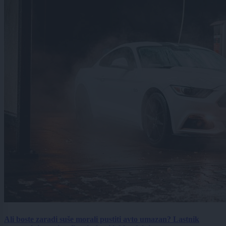
Ali boste zaradi suše morali pustiti avto umazan? Lastnik