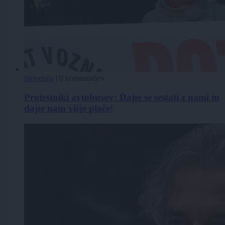
Slovenija
|
0 komentarjev
Protestniki avtobusov: Dajte se sestati z nami in
dajte nam višje plače!