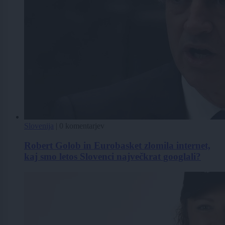
Slovenija
|
0 komentarjev
Robert Golob in Eurobasket zlomila internet,
kaj smo letos Slovenci največkrat googlali?