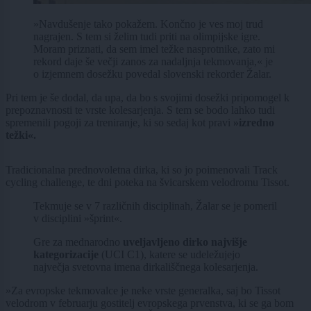
»Navdušenje tako pokažem. Končno je ves moj trud
nagrajen. S tem si želim tudi priti na olimpijske igre.
Moram priznati, da sem imel težke nasprotnike, zato mi
rekord daje še večji zanos za nadaljnja tekmovanja,« je
o izjemnem dosežku povedal slovenski rekorder Žalar.
Pri tem je še dodal, da upa, da bo s svojimi dosežki pripomogel k
prepoznavnosti te vrste kolesarjenja. S tem se bodo lahko tudi
spremenili pogoji za treniranje, ki so sedaj kot pravi
»izredno
težki«.
Tradicionalna prednovoletna dirka, ki so jo poimenovali Track
cycling challenge, te dni poteka na švicarskem velodromu Tissot.
Tekmuje se v 7 različnih disciplinah, Žalar se je pomeril
v disciplini »šprint«.
Gre za mednarodno
uveljavljeno dirko najvišje
kategorizacije
(UCI C1), katere se udeležujejo
največja svetovna imena dirkališčnega kolesarjenja.
»Za evropske tekmovalce je neke vrste generalka, saj bo Tissot
velodrom v februarju gostitelj evropskega prvenstva, ki se ga bom