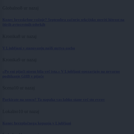
Globalno
8 ur nazaj
Konec brezskrbne vožnje? Septembra začnejo sekcijsko meriti hitrost na
štirih avtocestnih odsekih
Kronika
8 ur nazaj
V Ljubljani v stanovanju našli mrtvo osebo
Kronika
9 ur nazaj
»Po eni pijači nisem bila več ista.« V Ljubljani opozarjajo na nevarno
podtikanje GHB v pijače
Scena
10 ur nazaj
Parkirate na soncu? Ta napaka vas lahko stane več sto evrov
Lokalno
10 ur nazaj
Konec brezplačnega kopanja v Ljubljani