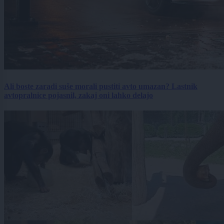
Ali boste zaradi suše morali pustiti avto umazan? Lastnik
avtopralnice pojasnil, zakaj oni lahko delajo