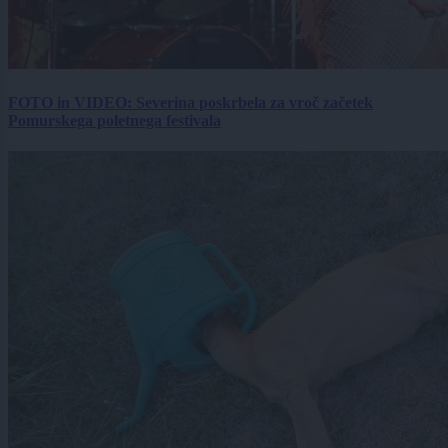
FOTO in VIDEO: Severina poskrbela za vroč začetek
Pomurskega poletnega festivala