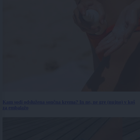
Kam sodi odslužena sončna krema? In ne, ne gre (nujno) v koš
za embalažo