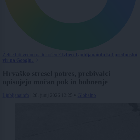
Želite biti vedno na tekočem?
Izberi Ljubljanainfo kot prednostni
vir na Googlu.
Hrvaško stresel potres, prebivalci
opisujejo močan pok in bobnenje
Ljubljanainfo
|
28. junij 2026 12:25
v
Globalno