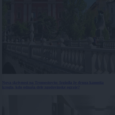
Nova skrivnost na Tromostovju: Izginila že druga kamnita
krogla, kdo odnaša dele zgodovinske ograje?