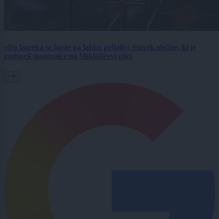
»Do bureka se boste pa lahko peljali«: Stavek občine, ki je
razburil stanovalce na Miklošičevi ulici