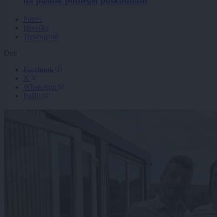
na pašnik podlegel poškodbam
Potres
Hrvaška
Tresenje tal
Deli
Facebook
X
WhatsApp
Pošlji