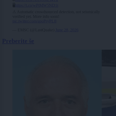
🖥
https://t.co/wPtMW5ND1t
⚠ Automatic crowdsourced detection, not seismically
verified yet. More info soon!
pic.twitter.com/apoPryPLlI
— EMSC (@LastQuake)
June 28, 2026
Preberite še