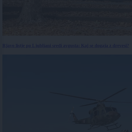
Rjavo listje po Ljubljani sredi avgusta: Kaj se dogaja z drevesi?