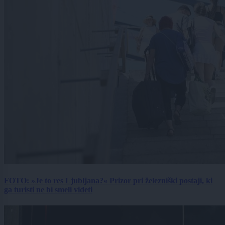
FOTO: »Je to res Ljubljana?« Prizor pri železniški postaji, ki
ga turisti ne bi smeli videti