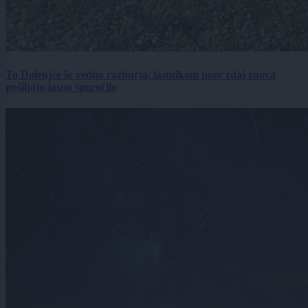
To Dolenjce še vedno razburja, lastnikom psov zdaj znova
pošiljajo jasno sporočilo