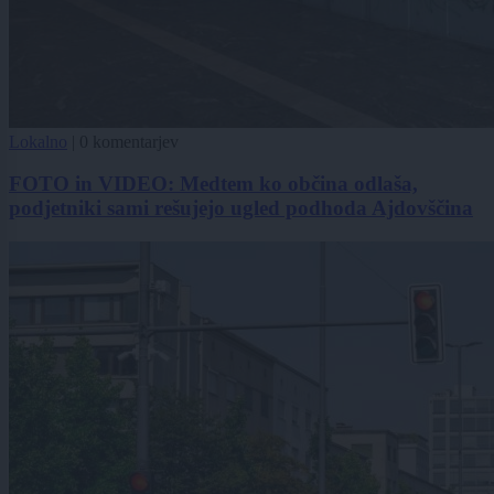
Lokalno
|
0 komentarjev
FOTO in VIDEO: Medtem ko občina odlaša,
podjetniki sami rešujejo ugled podhoda Ajdovščina