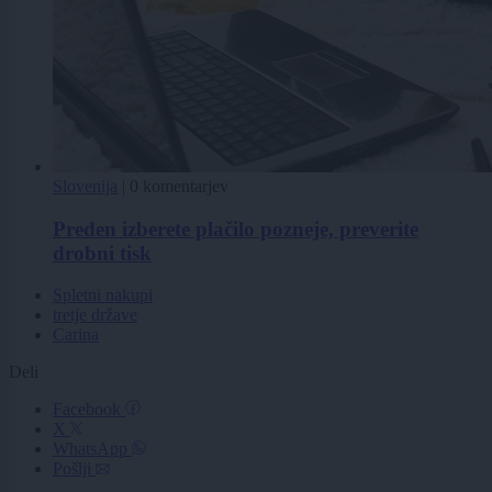
Slovenija
|
0 komentarjev
Preden izberete plačilo pozneje, preverite
drobni tisk
Spletni nakupi
tretje države
Carina
Deli
Facebook
X
WhatsApp
Pošlji