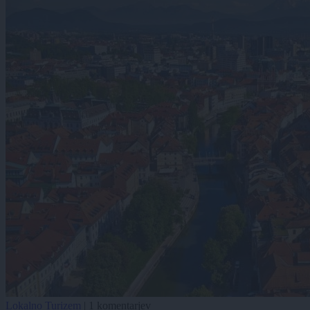
Lokalno
Turizem
|
1 komentarjev