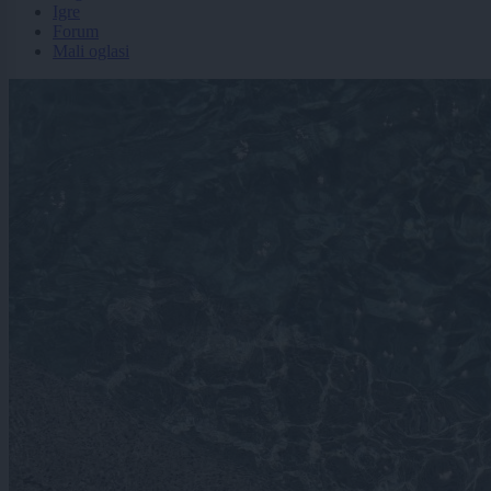
Igre
Forum
Mali oglasi