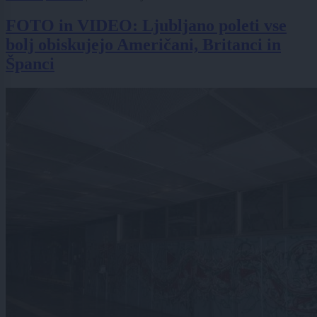
FOTO in VIDEO: Ljubljano poleti vse
bolj obiskujejo Američani, Britanci in
Španci