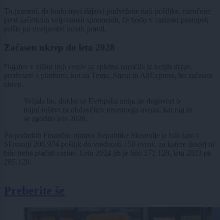
To pomeni, da bodo novi dajatvi podvržene tudi pošiljke, naročene
pred začetkom veljavnosti sprememb, če bodo v carinski postopek
prišle po uveljavitvi novih pravil.
Začasen ukrep do leta 2028
Dajatev v višini treh evrov za spletna naročila iz tretjih držav,
predvsem s platform, kot so Temu, Shein in AliExpress, bo začasen
ukrep.
Veljala bo, dokler se Evropska unija ne dogovori o
trajni rešitvi za obdavčitev tovrstnega uvoza, kar naj bi
se zgodilo leta 2028.
Po podatkih Finančne uprave Republike Slovenije je bilo lani v
Sloveniji 206.974 pošiljk do vrednosti 150 evrov, za katere doslej ni
bilo treba plačati carine. Leta 2024 jih je bilo 272.128, leta 2023 pa
285.128.
Preberite še