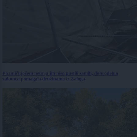
Po uničujočem neurju jih niso pustili samih, dobrodelna
zakonca pomagala družinama iz Zaloga