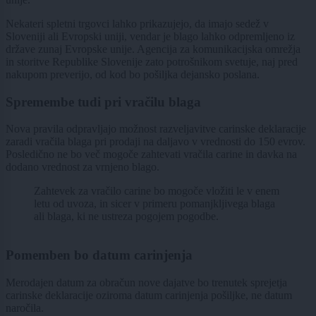
Nekateri spletni trgovci lahko prikazujejo, da imajo sedež v
Sloveniji ali Evropski uniji, vendar je blago lahko odpremljeno iz
države zunaj Evropske unije. Agencija za komunikacijska omrežja
in storitve Republike Slovenije zato potrošnikom svetuje, naj pred
nakupom preverijo, od kod bo pošiljka dejansko poslana.
Spremembe tudi pri vračilu blaga
Nova pravila odpravljajo možnost razveljavitve carinske deklaracije
zaradi vračila blaga pri prodaji na daljavo v vrednosti do 150 evrov.
Posledično ne bo več mogoče zahtevati vračila carine in davka na
dodano vrednost za vrnjeno blago.
Zahtevek za vračilo carine bo mogoče vložiti le v enem
letu od uvoza, in sicer v primeru pomanjkljivega blaga
ali blaga, ki ne ustreza pogojem pogodbe.
Pomemben bo datum carinjenja
Merodajen datum za obračun nove dajatve bo trenutek sprejetja
carinske deklaracije oziroma datum carinjenja pošiljke, ne datum
naročila.