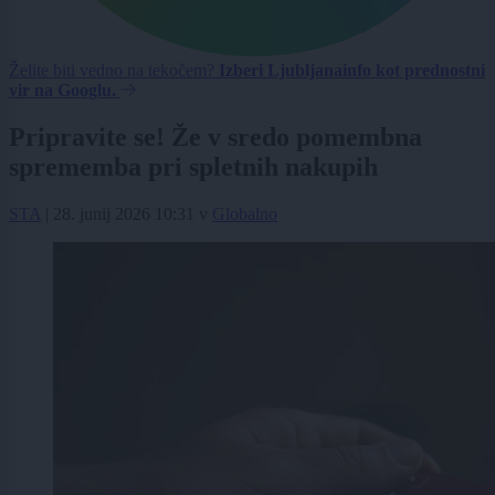
Želite biti vedno na tekočem?
Izberi Ljubljanainfo kot prednostni
vir na Googlu.
Pripravite se! Že v sredo pomembna
sprememba pri spletnih nakupih
STA
|
28. junij 2026 10:31
v
Globalno