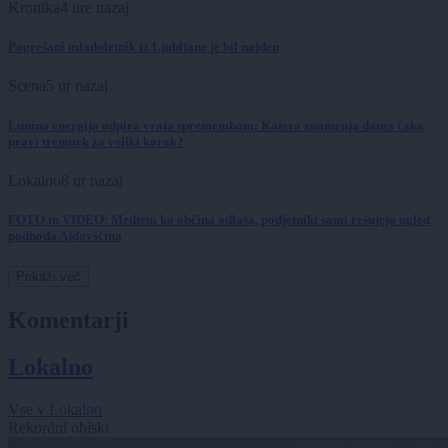
Kronika
4 ure nazaj
Pogrešani mladoletnik iz Ljubljane je bil najden
Scena
5 ur nazaj
Lunina energija odpira vrata spremembam: Katera znamenja danes čaka
pravi trenutek za veliki korak?
Lokalno
8 ur nazaj
FOTO in VIDEO: Medtem ko občina odlaša, podjetniki sami rešujejo ugled
podhoda Ajdovščina
Prikaži več
Komentarji
Lokalno
Vse v Lokalno
Rekordni obiski