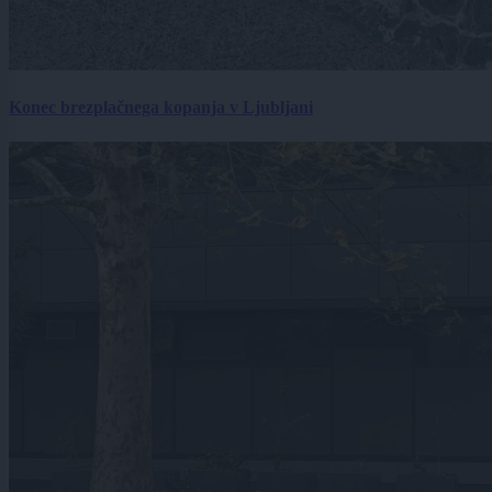
Konec brezplačnega kopanja v Ljubljani