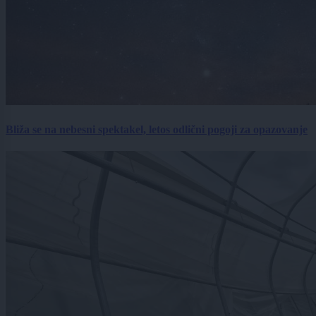
Bliža se na nebesni spektakel, letos odlični pogoji za opazovanje