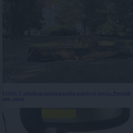
FOTO: V soboškem mestnem parku podrli več dreves. Preverili
smo, zakaj