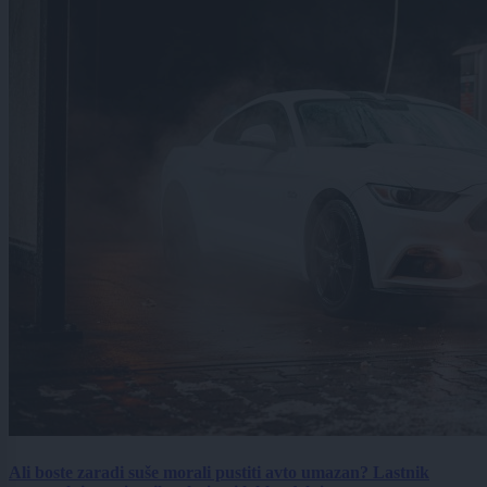
Ali boste zaradi suše morali pustiti avto umazan? Lastnik