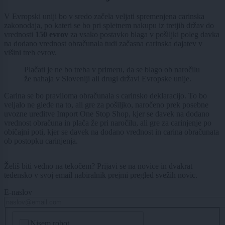
V Evropski uniji bo v sredo začela veljati spremenjena carinska
zakonodaja, po kateri se bo pri spletnem nakupu iz tretjih držav do
vrednosti
150 evrov
za vsako postavko blaga v pošiljki poleg davka
na dodano vrednost obračunala tudi začasna carinska dajatev v
višini treh evrov.
Plačati je ne bo treba v primeru, da se blago ob naročilu
že nahaja v Sloveniji ali drugi državi Evropske unije.
Carina se bo praviloma obračunala s carinsko deklaracijo. To bo
veljalo ne glede na to, ali gre za pošiljko, naročeno prek posebne
uvozne ureditve Import One Stop Shop, kjer se davek na dodano
vrednost obračuna in plača že pri naročilu, ali gre za carinjenje po
običajni poti, kjer se davek na dodano vrednost in carina obračunata
ob postopku carinjenja.
Želiš biti vedno na tekočem? Prijavi se na novice in dvakrat
tedensko v svoj email nabiralnik prejmi pregled svežih novic.
E-naslov
CAPTCHA
Nisem robot