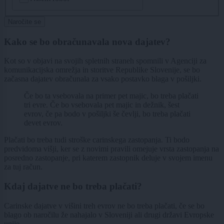
Naročite se
Kako se bo obračunavala nova dajatev?
Kot so v objavi na svojih spletnih straneh spomnili v Agenciji za
komunikacijska omrežja in storitve Republike Slovenije, se bo
začasna dajatev obračunala za vsako postavko blaga v pošiljki.
Če bo ta vsebovala na primer pet majic, bo treba plačati
tri evre. Če bo vsebovala pet majic in dežnik, šest
evrov, če pa bodo v pošiljki še čevlji, bo treba plačati
devet evrov.
Plačati bo treba tudi stroške carinskega zastopanja. Ti bodo
predvidoma višji, ker se z novimi pravili omejuje vrsta zastopanja na
posredno zastopanje, pri katerem zastopnik deluje v svojem imenu
za tuj račun.
Kdaj dajatve ne bo treba plačati?
Carinske dajatve v višini treh evrov ne bo treba plačati, če se bo
blago ob naročilu že nahajalo v Sloveniji ali drugi državi Evropske
unije.