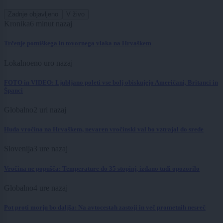
Zadnje objavljeno
V živo
Kronika
6 minut nazaj
Trčenje potniškega in tovornega vlaka na Hrvaškem
Lokalno
eno uro nazaj
FOTO in VIDEO: Ljubljano poleti vse bolj obiskujejo Američani, Britanci in
Španci
Globalno
2 uri nazaj
Huda vročina na Hrvaškem, nevaren vročinski val bo vztrajal do srede
Slovenija
3 ure nazaj
Vročina ne popušča: Temperature do 35 stopinj, izdano tudi opozorilo
Globalno
4 ure nazaj
Pot proti morju bo daljša: Na avtocestah zastoji in več prometnih nesreč