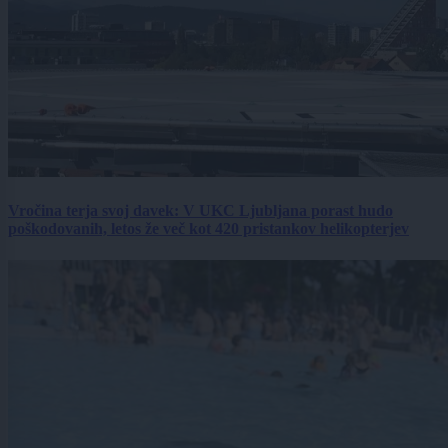
Vročina terja svoj davek: V UKC Ljubljana porast hudo
poškodovanih, letos že več kot 420 pristankov helikopterjev