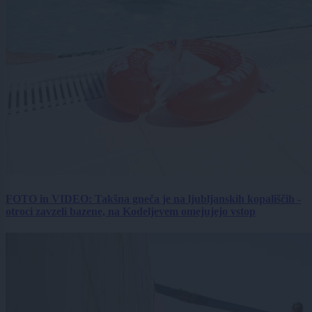
FOTO in VIDEO: Takšna gneča je na ljubljanskih kopališčih -
otroci zavzeli bazene, na Kodeljevem omejujejo vstop