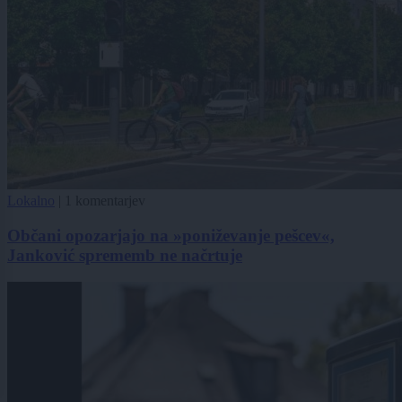
Lokalno
|
1 komentarjev
Občani opozarjajo na »poniževanje pešcev«,
Janković sprememb ne načrtuje