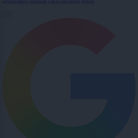
avtopralnice pojasnil, zakaj oni lahko delajo