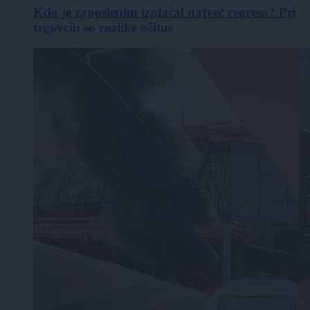
Kdo je zaposlenim izplačal največ regresa? Pri
trgovcih so razlike očitne